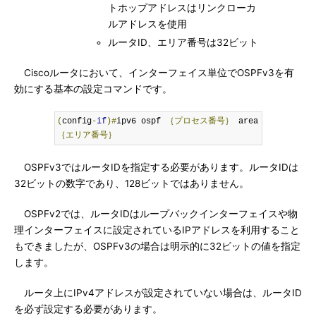
トホップアドレスはリンクローカ
ルアドレスを使用
ルータID、エリア番号は32ビット
Ciscoルータにおいて、インターフェイス単位でOSPFv3を有
効にする基本の設定コマンドです。
(
config
-
if
)#
ipv6 ospf 
｛プロセス番号｝
 area 
｛エリア番号｝
OSPFv3ではルータIDを指定する必要があります。ルータIDは
32ビットの数字であり、128ビットではありません。
OSPFv2では、ルータIDはループバックインターフェイスや物
理インターフェイスに設定されているIPアドレスを利用すること
もできましたが、OSPFv3の場合は明示的に32ビットの値を指定
します。
ルータ上にIPv4アドレスが設定されていない場合は、ルータID
を必ず設定する必要があります。