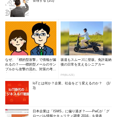
管理する (1/2)
なぜ、「標的型攻撃」で情報が漏
坂道もスムーズに登坂。免許返納
れるの？――標的型メールのサン
後の日常を支えるシニアカー
プルから攻撃の流れ、対策の考え
方まで、もう一度分かりやすく
PR(BLAZE)
解...
IoTとは何か？企業、社会をどう変えるのか？ (1/
3)
日本企業は「ISMS」に偏り過ぎ？――PwCが「グ
ローバル情報セキュリティ調査 2016」を発表