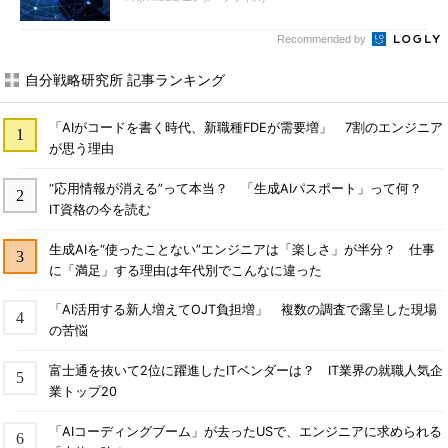
Recommended by
自分戦略研究所 記事ランキング
「AIがコードを書く時代、新職種FDEが需要増」 7割のエンジニア
が思う理由
“応用情報が消える”って本当？ 「生成AIパスポート」って何？
IT資格の今を読む
生成AIを“使ったことない”エンジニアは「楽しさ」が半分？ 仕事
に「満足」する理由は年代別でこんなに違った
「AI活用する新人増えてOJT負担増」 複数の調査で露呈した現場
の苦悩
富士通を抜いて2位に躍進したITベンダーは？ IT業界の就職人気企
業トップ20
「AIコーディングブーム」が去ったUSで、エンジニアに求められる