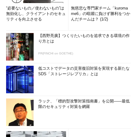
“必要ないもの／使わないもの”は
無慈悲な専門家チーム「kuroma
無効化し、クライアントのセキュ
me6」の暗躍に負けず勝利をつか
リティを向上させる
んだチームは？ (1/2)
【西野亮廣】つくりたいものを追求できる環境の作
り方とは
PR(FINCHI on GOETHE)
低コストでデータの災害復旧対策を実現する新たな
SDS「ストレージレプリカ」とは
ラック、「標的型攻撃対策指南書」を公開――最低
限のセキュリティ対策を網羅