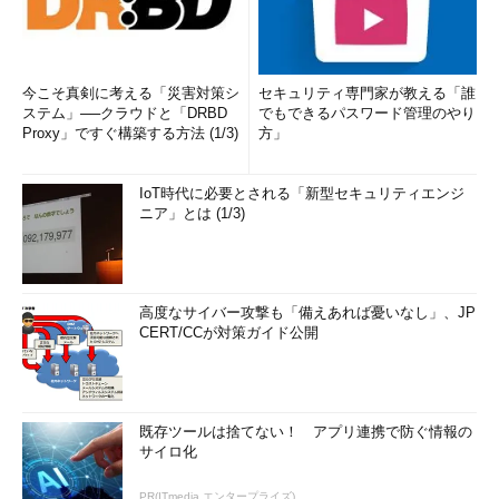
今こそ真剣に考える「災害対策シ
セキュリティ専門家が教える「誰
ステム」──クラウドと「DRBD
でもできるパスワード管理のやり
Proxy」ですぐ構築する方法 (1/3)
方」
IoT時代に必要とされる「新型セキュリティエンジ
ニア」とは (1/3)
高度なサイバー攻撃も「備えあれば憂いなし」、JP
CERT/CCが対策ガイド公開
既存ツールは捨てない！ アプリ連携で防ぐ情報の
サイロ化
PR(ITmedia エンタープライズ)