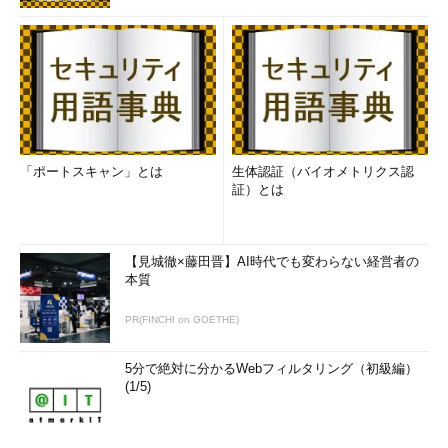
「ポートスキャン」とは
生体認証（バイオメトリクス認
証）とは
【見城徹×藤田晋】AI時代でも変わらない経営者の
本質
PR(FINCHI on GOETHE)
5分で絶対に分かるWebフィルタリング（初級編）
(1/5)