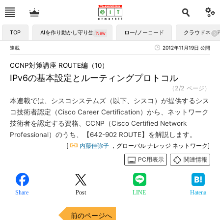
TOP
AIを作り動かし守り生かす
ロー/ノーコード
クラウドネイ
連載
2012年11月19日 公開
CCNP対策講座 ROUTE編（10）
IPv6の基本設定とルーティングプロトコル
（2/2 ページ）
本連載では、シスコシステムズ（以下、シスコ）が提供するシス
コ技術者認定（Cisco Career Certification）から、ネットワーク
技術者を認定する資格、CCNP（Cisco Certified Network
Professional）のうち、【642-902 ROUTE】を解説します。
[
内藤佳弥子
，グローバル ナレッジ ネットワーク]
PC用表示
関連情報
Share
Post
LINE
Hatena
前のページへ