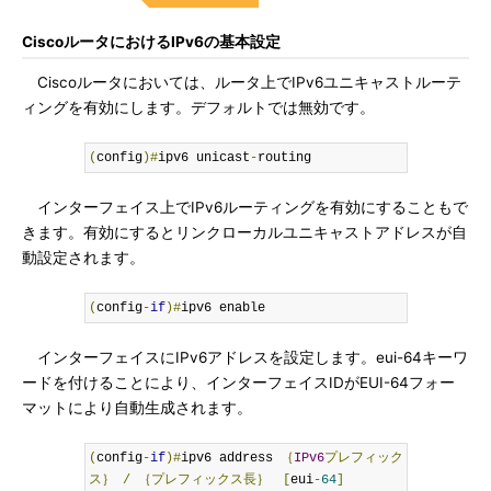
CiscoルータにおけるIPv6の基本設定
Ciscoルータにおいては、ルータ上でIPv6ユニキャストルーテ
ィングを有効にします。デフォルトでは無効です。
(
config
)#
ipv6 unicast
-
routing
インターフェイス上でIPv6ルーティングを有効にすることもで
きます。有効にするとリンクローカルユニキャストアドレスが自
動設定されます。
(
config
-
if
)#
ipv6 enable
インターフェイスにIPv6アドレスを設定します。eui-64キーワ
ードを付けることにより、インターフェイスIDがEUI-64フォー
マットにより自動生成されます。
(
config
-
if
)#
ipv6 address 
｛
IPv6
プレフィック
ス｝
/
｛プレフィックス長｝　[
eui
-
64
]