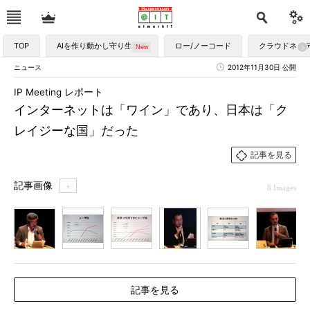
TOP
AIを作り動かし守り生かす
ロー/ノーコード
クラウドネイ
ニュース
2012年11月30日 公開
IP Meeting レポート
インターネットは「ワイン」であり、日本は「ク
レイジーな国」だった
記事を見る
記事画像
＋
8 Images
1
2
3
4
5
6
7
記事を見る