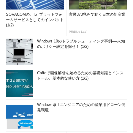
SORACOMの、IoTプラットフォ
官民370兆円で動く日本の新産業
ームサービスとしてのインパクト
(1/2)
PR(Blue Lab)
Windows 10のトラブルシューティング事例──未知
のポリシー設定を探せ！ (1/2)
Caffeで画像解析を始めるための基礎知識とインス
トール、基本的な使い方 (1/2)
Windows系ITエンジニアのための産業用ドローン開
発環境