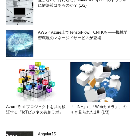
に解決策はあるのか？ (1/2)
AWS／Azure上でTensorFlow、CNTKを――機械学
習環境のマネージドサービスが登場
AzureでIoTプロジェクトを共同検
「LINE」に「Webカメラ」、の
証する「IoTビジネス共創ラボ」
ぞき見られた1月 (1/3)
AngularJS