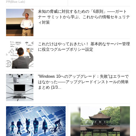
発表
PR(Blue Lab)
未知の脅威に対抗するための「6原則」――ガート
ナー サミットから学ぶ、これからの情報セキュリテ
ィ対策
これだけはやっておきたい！ 基本的なサーバー管理
に役立つグループポリシー設定
“Windows 10へのアップグレード：失敗”はエラーで
はなかった――アップグレードインストールの簡単
まとめ (1/3...