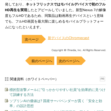
発しており、
ネットフリックスではモバイルデバイスで初のフル
HD再生を実現
したとアピールしていました。新型Nexus 7の解像
度もフルHDであるため、同製品は動画再生デバイスという意味
でも、フルHD画質を最大限に楽しめるモバイルプラットフォー
ムになったといえます。
新デバイスのChromecast
Copyright © ITmedia, Inc. All Rights Reserved.
前のページへ
次のページへ
関連資料（ホワイトペーパー）
PR
標的型攻撃メールに“引っかかりやすい社員”を効果的に見つけ
て訓練する方法
ソブリンAIの価値は? 国産サーバベンダーが貫く「安全と効
率」の設計思想