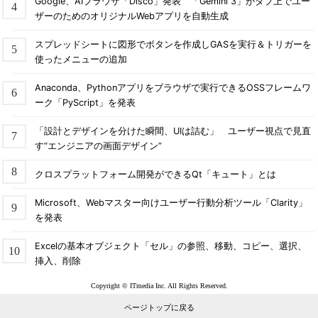
Google、AIブラウザ「Disco」発表 「Gemini 3」がタブ上でユー
ザーのためのオリジナルWebアプリを自動生成
スプレッドシートに図形でボタンを作成しGASを実行＆トリガーを
使ったメニューの追加
Anaconda、Pythonアプリをブラウザで実行できるOSSフレームワ
ーク「PyScript」を発表
「設計とデザインを分けた瞬間、UIは詰む」 ユーザー視点で見直
す“エンジニアの画面デザイン”
クロスプラットフォーム開発ができるQt「キュート」とは
Microsoft、Webマスター向けユーザー行動分析ツール「Clarity」
を発表
Excelの基本オブジェクト「セル」の参照、移動、コピー、選択、
挿入、削除
Copyright © ITmedia Inc. All Rights Reserved.
ページトップに戻る