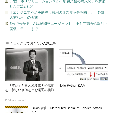
JR西日本ITソリューションズが「監視業務の属人化」を解消
した方法とは?
ITエンジニア不足を解消し採用のミスマッチを防ぐ、「外部
人材活用」の実態
5分で分かる「AI駆動開発エージェント」 要件定義から設計・
実装・テストまで
チェックしておきたい人気記事
「さすが」と言われる驚きや感動
Hello Python (1/3)
を。新しい価値を生む電通の挑戦
PR(dentsu Japan)
DDoS攻撃（Distributed Denial of Service Attack）
とは