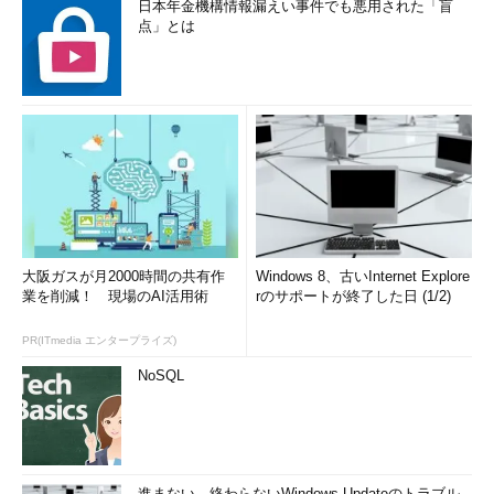
日本年金機構情報漏えい事件でも悪用された「盲
点」とは
大阪ガスが月2000時間の共有作
Windows 8、古いInternet Explore
業を削減！ 現場のAI活用術
rのサポートが終了した日 (1/2)
PR(ITmedia エンタープライズ)
NoSQL
進まない、終わらないWindows Updateのトラブル