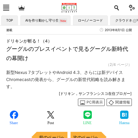
TOP
AIを作り動かし守り生かす
ロー/ノーコード
クラウドネイ
連載
2013年8月1日 公開
ドリキンが斬る！（4）
グーグルのプレスイベントで見るグーグル新時代
の幕開け
（2/4 ページ）
新型Nexus 7タブレットやAndroid 4.3、さらには新デバイス
Chromecastの発表から、グーグルの新世代戦略を読み解きま
す。
[ドリキン，サンフランシスコ在住ブロガー]
PC用表示
関連情報
Share
Post
LINE
Hatena
前のページへ
次のページへ