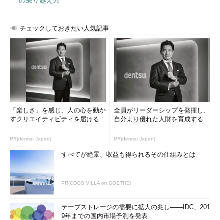
チェックしておきたい人気記事
「楽しさ」を感じ、人の心を動か
全員がリーダーシップを発揮し、
すクリエイティビティを届ける
自分より優れた人財を育成する
PR(dentsu Japan)
PR(dentsu Japan)
すべてが絶景、収益も得られるその仕組みとは
PR(COCO VILLA on GOETHE)
テープストレージの需要に拡大の兆し――IDC、201
9年までの国内市場予測を発表