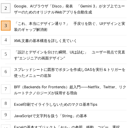
Google、AIブラウザ「Disco」発表 「Gemini 3」がタブ上でユー
ザーのためのオリジナルWebアプリを自動生成
「これ、本当にデザイン通り？」 手戻りを防ぐ、UIデザインと実
装のギャップ解消術
XML文書の基本構造を詳しく見ていく
「設計とデザインを分けた瞬間、UIは詰む」 ユーザー視点で見直
す“エンジニアの画面デザイン”
スプレッドシートに図形でボタンを作成しGASを実行＆トリガーを
使ったメニューの追加
BFF（Backends For Frontends）超入門――Netflix、Twitter、リク
ルートテクノロジーズが採用する理由
Excel印刷でイライラしないためのマクロ基本Tips
JavaScriptで文字列を扱う「String」の基本
Excelの基本オブジェクト「セル」の参照、移動、コピー、選択、