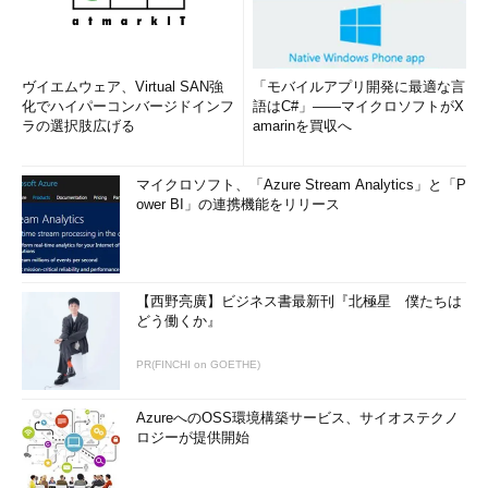
ヴイエムウェア、Virtual SAN強
「モバイルアプリ開発に最適な言
化でハイパーコンバージドインフ
語はC#」――マイクロソフトがX
ラの選択肢広げる
amarinを買収へ
マイクロソフト、「Azure Stream Analytics」と「P
ower BI」の連携機能をリリース
【西野亮廣】ビジネス書最新刊『北極星 僕たちは
どう働くか』
PR(FINCHI on GOETHE)
AzureへのOSS環境構築サービス、サイオステクノ
ロジーが提供開始