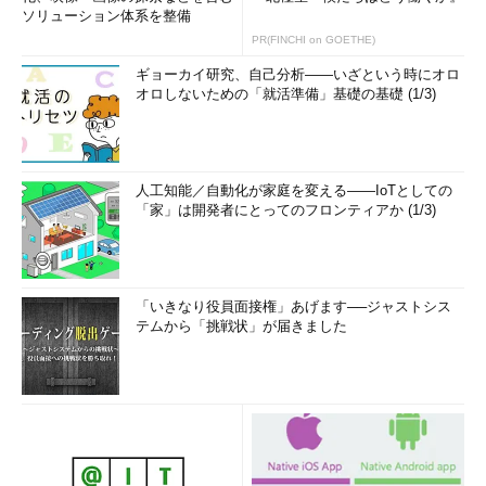
ソリューション体系を整備
PR(FINCHI on GOETHE)
ギョーカイ研究、自己分析――いざという時にオロ
オロしないための「就活準備」基礎の基礎 (1/3)
人工知能／自動化が家庭を変える――IoTとしての
「家」は開発者にとってのフロンティアか (1/3)
「いきなり役員面接権」あげます──ジャストシス
テムから「挑戦状」が届きました