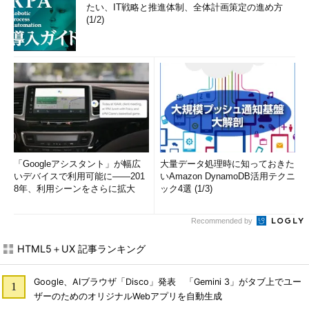
たい、IT戦略と推進体制、全体計画策定の進め方
(1/2)
「Googleアシスタント」が幅広
大量データ処理時に知っておきた
いデバイスで利用可能に――201
いAmazon DynamoDB活用テクニ
8年、利用シーンをさらに拡大
ック4選 (1/3)
Recommended by
HTML5＋UX 記事ランキング
Google、AIブラウザ「Disco」発表 「Gemini 3」がタブ上でユー
ザーのためのオリジナルWebアプリを自動生成