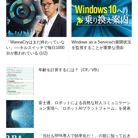
「WannaCryはまだ終わっていな
Windows as a Serviceの展開状況
い」──キルスイッチで毎日1000
を監視することが重要な理由
台が救われている (1/2)
年齢を計算するには？［C#／VB］
富士通、ロボットによる自然な対人コミュニケーシ
ョン実現へ「ロボットAIプラットフォーム」を発表
「当社もRPA導入で効率化だ！」の前に知っておき