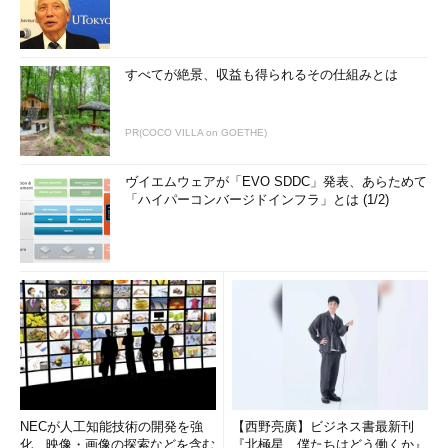
すべてが絶景、収益も得られるその仕組みとは
PR(COCO VILLA on GOETHE)
ヴイエムウェアが「EVO SDDC」発表、あらためて
「ハイパーコンバージドインフラ」とは (1/2)
NECが人工知能技術の開発を強
【西野亮廣】ビジネス書最新刊
化、映像・画像の探索などを含む
『北極星 僕たちはどう働くか』