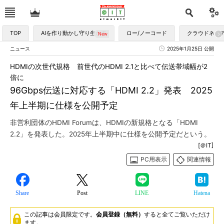
TOP
AIを作り動かし守り生かす
ロー/ノーコード
クラウドネイ
ニュース
2025年1月25日 公開
HDMIの次世代規格 前世代のHDMI 2.1と比べて伝送帯域幅が2
倍に
96Gbps伝送に対応する「HDMI 2.2」発表 2025
年上半期に仕様を公開予定
非営利団体のHDMI Forumは、HDMIの新規格となる「HDMI
2.2」を発表した。2025年上半期中に仕様を公開予定だという。
[＠IT]
PC用表示
関連情報
Share
Post
LINE
Hatena
この記事は会員限定です。
会員登録（無料）
すると全てご覧いただけ
ます。