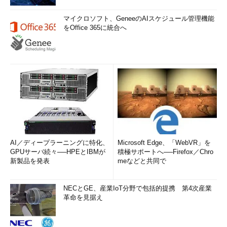
マイクロソフト、GeneeのAIスケジュール管理機能
をOffice 365に統合へ
AI／ディープラーニングに特化、
Microsoft Edge、「WebVR」を
GPUサーバ続々──HPEとIBMが
積極サポートへ──Firefox／Chro
新製品を発表
meなどと共同で
NECとGE、産業IoT分野で包括的提携 第4次産業
革命を見据え