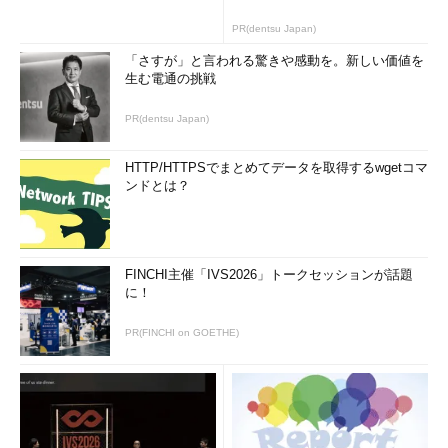
PR(dentsu Japan)
「さすが」と言われる驚きや感動を。新しい価値を
生む電通の挑戦
PR(dentsu Japan)
HTTP/HTTPSでまとめてデータを取得するwgetコマ
ンドとは？
FINCHI主催「IVS2026」トークセッションが話題
図24 スケールタブ
に！
リンク済みリソース
PR(FINCHI on GOETHE)
［リンク済みリソース］タブでは、Webサイトに関連する
「Windows Azure ストレージ」やSQLデータベース、MySQLデ
ータベースなどをひも付けることができる。リンク済みリソース
として関連付けることで、Webサイトとリソースの関連性を明確