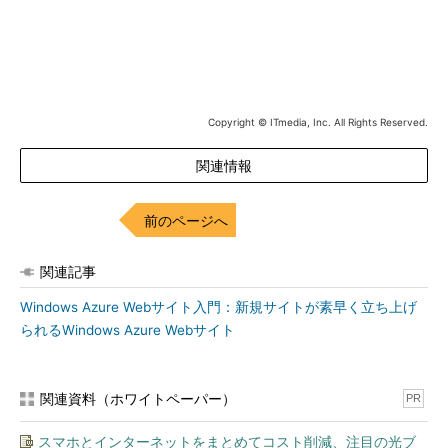
Copyright © ITmedia, Inc. All Rights Reserved.
図22 監視タブ
関連情報
構成
［構成］タブではAzureWebサイトに関連するアプリの設定を
前のページへ
行える。.NET FrameworkやPHPのバージョン指定、
WebSocket
の有効化、カスタムドメイン名やアプリ・ログに関する設定、ま
関連記事
たIISで利用する「Web.config」のアプリ設定部分の編集などが
可能だ。データベースへの接続文字列などもこのページで変更で
Windows Azure Webサイト入門：新規サイトが素早く立ち上げ
きる。
られるWindows Azure Webサイト
関連資料（ホワイトペーパー）
PR
スマホとインターネットをまとめてコスト削減、注目の光ブ