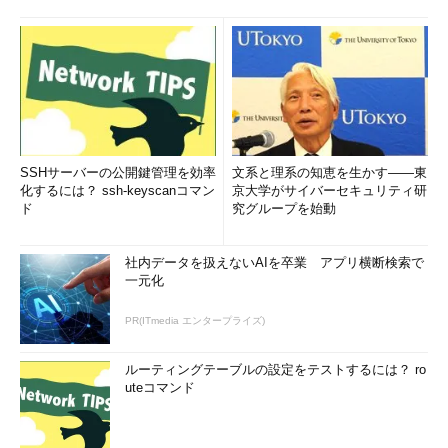
オープンソースな環境にも
Web開発環境としてのWebMatrix 3と、すぐに使えるPaaS、
AzureWebサイトはいかがだったろうか？
HTML5や昨今のCSS事情、それにPHPやNode.jsなどオープン
な環境もまとめて開発できるWebMatrix 3は、さまざまな人によ
り良い開発体験をもたらし、さらにAzureWebサイトを活用する
SSHサーバーの公開鍵管理を効率
文系と理系の知恵を生かす――東
ことで、より多くの人へ成果を素早く届けることが可能だ。
化するには？ ssh-keyscanコマン
京大学がサイバーセキュリティ研
ド
究グループを始動
もちろん開発だけではなく、すでに多数存在するWebアプリを
テンプレートとして活用できることもお分かりいただけたことだ
ろう。
社内データを扱えないAIを卒業 アプリ横断検索で
一元化
本稿は、あくまでこれらエコシステムの導入部にすぎないが、
PR(ITmedia エンタープライズ)
読者の皆さまには、これを機会に素晴らしきWebの世界を堪能し
ていただければ幸いだ。
ルーティングテーブルの設定をテストするには？ ro
uteコマンド