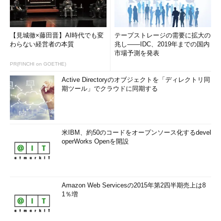
化し、ダッシュボード上でSQLデータベースのデータベース・サ
イズを把握したりすることが可能だ。
【見城徹×藤田晋】AI時代でも変
テープストレージの需要に拡大の
わらない経営者の本質
兆し――IDC、2019年までの国内
市場予測を発表
PR(FINCHI on GOETHE)
Active Directoryのオブジェクトを「ディレクトリ同
期ツール」でクラウドに同期する
米IBM、約50のコードをオープンソース化するdevel
operWorks Openを開設
図25 リンク済みリソースタブ
継続的なインテグレーションなどの中心はWebMatrix 3で行え
Amazon Web Servicesの2015年第2四半期売上は8
るが、Webサイトの稼働状況などは管理ポータルでの操作がメイ
1％増
ンとなるので、理解を深めておいた方が良いだろう。