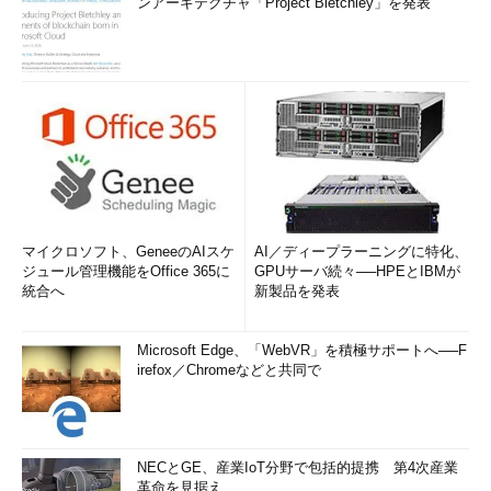
ンアーキテクチャ「Project Bletchley」を発表
マイクロソフト、GeneeのAIスケ
AI／ディープラーニングに特化、
ジュール管理機能をOffice 365に
GPUサーバ続々──HPEとIBMが
統合へ
新製品を発表
Microsoft Edge、「WebVR」を積極サポートへ──F
irefox／Chromeなどと共同で
NECとGE、産業IoT分野で包括的提携 第4次産業
革命を見据え