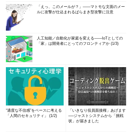
「えっ、このメールが？」――マトモな文面のメー
ルに攻撃が仕込まれるばらまき型攻撃に注意
人工知能／自動化が家庭を変える――IoTとしての
「家」は開発者にとってのフロンティアか (1/3)
“適度な不信感”をベースに考える
「いきなり役員面接権」あげます
「人間のセキュリティ」 (1/2)
──ジャストシステムから「挑戦
状」が届きました