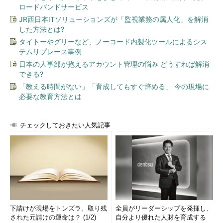
ロードバンドサービス
JR西日本ITソリューションズが「監視業務の属人化」を解消
した方法とは?
タイトーやグリーなど、ノーコード内製化ツールによるシス
テムリプレース事例
日本の人事部が抱えるアカウント管理の悩み どうすれば解消
できる?
図23 構成タブ
「教える時間がない」「育成してもすぐ辞める」 今の現場に
必要な教育方法とは
スケール
［スケール］タブではAzureWebサイトの動作モードを変更で
チェックしておきたい人気記事
きる。また、「共有」および「標準」モードの場合はインスタン
ス数の増減や、CPU負荷や時間に応じてインスタンス数を増減す
るオートスケールの設定ができる。
補足
［スケール］タブのオートスケールの設定は2013年11月現
下請けが現場をトンズラ。取り残
全員がリーダーシップを発揮し、
在、プレビュー機能である
された元請けの運命は？ (1/2)
自分より優れた人財を育成する