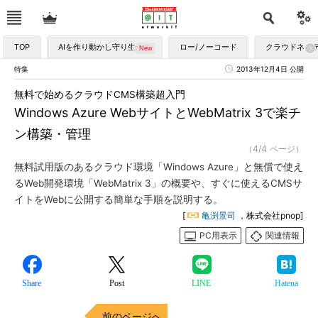
TOP
AIを作り動かし守り生かす
ロー/ノーコード
クラウドネイ
特集
2013年12月4日 公開
無料で始めるクラウドCMS構築超入門
Windows Azure WebサイトとWebMatrix 3で楽チ
ン構築・管理
（4/4 ページ）
無料試用版のあるクラウド環境「Windows Azure」と無償で使え
るWeb開発環境「WebMatrix 3」の概要や、すぐに使えるCMSサ
イトをWebに公開する簡単な手順を説明する。
[
亀渕景司
，株式会社pnop]
PC用表示
関連情報
Share
Post
LINE
Hatena
前のページへ