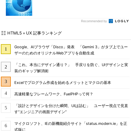
Recommended by
HTML5＋UX 記事ランキング
Google、AIブラウザ「Disco」発表 「Gemini 3」がタブ上でユー
ザーのためのオリジナルWebアプリを自動生成
「これ、本当にデザイン通り？」 手戻りを防ぐ、UIデザインと実
装のギャップ解消術
Excelでプログラム作成を始めるメリットとマクロの基本
高速軽量なフレームワーク、FuelPHPって何？
「設計とデザインを分けた瞬間、UIは詰む」 ユーザー視点で見直
す“エンジニアの画面デザイン”
マイクロソフト、IEの新機能紹介サイト「status.modern.ie」を正
式版に