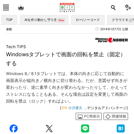
TOP
AIを作り動かし守り生かす
ロー/ノーコード
クラウドネイ
連載
2014年1月17日 公開
Tech TIPS
Windowsタブレットで画面の回転を禁止（固定）
する
Windows 8／8.1タブレットでは、本体の向きに応じて自動的に
画面表示が縦向き／横向きに切り替わる。だが、意図せず向きが
変わったり、逆に素早く向きが変わらなかったりして、かえって
ストレスになることもある。そんな場合は設定を変更して画面の
回転を禁止（ロック）すればよい。
[
小川誉久
，デジタルアドバンテージ]
PC用表示
関連情報