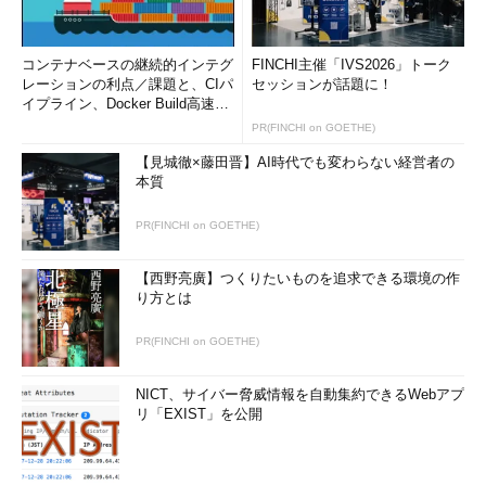
コンテナベースの継続的インテグ
FINCHI主催「IVS2026」トーク
レーションの利点／課題と、CIパ
セッションが話題に！
イプライン、Docker Build高速化
のコツ (1/2...
PR(FINCHI on GOETHE)
【見城徹×藤田晋】AI時代でも変わらない経営者の
本質
PR(FINCHI on GOETHE)
【西野亮廣】つくりたいものを追求できる環境の作
り方とは
PR(FINCHI on GOETHE)
NICT、サイバー脅威情報を自動集約できるWebアプ
リ「EXIST」を公開