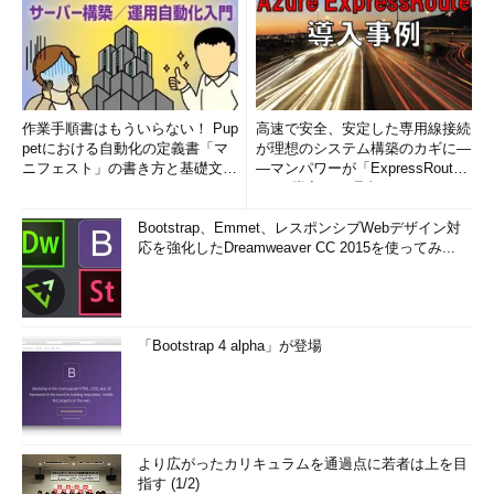
作業手順書はもういらない！ Pup
高速で安全、安定した専用線接続
petにおける自動化の定義書「マ
が理想のシステム構築のカギに―
ニフェスト」の書き方と基礎文法
―マンパワーが「ExpressRout
まとめ (1/5)
e」を導入した理由
Bootstrap、Emmet、レスポンシブWebデザイン対
応を強化したDreamweaver CC 2015を使ってみ...
「Bootstrap 4 alpha」が登場
より広がったカリキュラムを通過点に若者は上を目
指す (1/2)