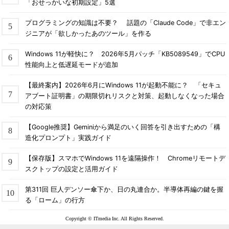
「おせっかいな初期設定」5選
プログラミングの知識は不要？ 話題の「Claude Code」で非エン
ジニアが「欲しかったあのツール」を作る
Windows 11が軽快に？ 2026年5月パッチ「KB5089549」でCPU
性能向上と低遅延モードが追加
【最終案内】2026年6月にWindows 11が起動不能に？ 「セキュ
アブート証明書」の期限切れリスクと対策、起動しなくなった場合
の対応策
【Google推奨】Geminiから満足のいく回答を引き出すための「構
造化プロンプト」実践ガイド
【保存版】スマホでWindows 11を遠隔操作！ Chromeリモートデ
スクトップの設定と活用ガイド
第311回 巨人デンソー傘下か、日の丸連合か。半導体再編の鍵を握
る「ローム」の行方
Copyright © ITmedia Inc. All Rights Reserved.