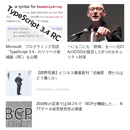
Microsoft、プログラミング言語
一にも二にも「防御」を――元CI
「TypeScript 3.4」のリリース候
AのCISOが提言した6つのセキュ
補版（RC）を公開
リティ対策
【西野亮廣】ビジネス書最新刊『北極星 僕たちは
どう働くか』
PR(FINCHI on GOETHE)
2018年の災害では34.2％で「BCPが機能した」、N
TTデータ経営研究所が調査