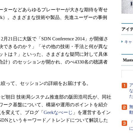
ーターなどあらゆるプレーヤーが大きな期待を寄せ
d Network）。さまざまな技術や製品、先進ユーザーの事例
アイ
1日に大阪で「SDN Conference 2014」が開催さ
キャ
決できるのか？」「その他の技術・手法と何が異な
ットは？」といった、さまざまな疑問に対して具体
Mast
合計）のセッションが開かれ、のべ4330名の聴講者
絞って、セッションの詳細をお届けする。
ビ朝日 技術局システム推進部の阪田浩司氏が、同社
ワーク基盤について、構築や運用のポイントを紹介
無
点を変えて、ブログ「
Geekなぺーじ
」を運営するイン
SDNというキーワード／トレンドについて解説した