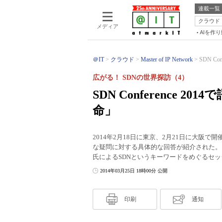
連載一覧
クラウド
メディア
AIを作
＠IT
クラウド
Master of IP Network
SDN C
広がる！ SDNの世界探訪（4）
SDN Conference 
命」
2014年2月18日に東京、2月21日に大阪で開催さ
な疑問に対する具体的な回答が紹介された。
氏によるSDNというキーワードをめぐるセ
2014年03月25日 18時00分 公開
印刷
通知