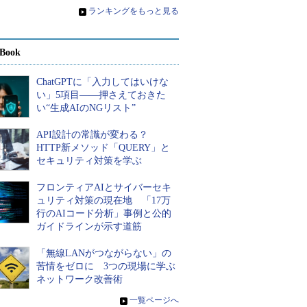
»
ランキングをもっと見る
Book
ChatGPTに「入力してはいけな
い」5項目――押さえておきた
い“生成AIのNGリスト”
API設計の常識が変わる？
HTTP新メソッド「QUERY」と
セキュリティ対策を学ぶ
フロンティアAIとサイバーセキ
ュリティ対策の現在地 「17万
行のAIコード分析」事例と公的
ガイドラインが示す道筋
「無線LANがつながらない」の
苦情をゼロに 3つの現場に学ぶ
ネットワーク改善術
»
一覧ページへ