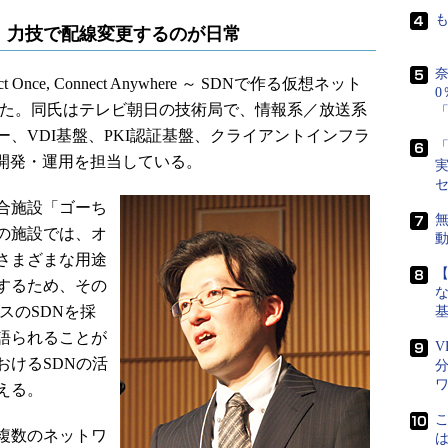
、力技で配線変更するのが日常
奈
 Once, Connect Anywhere ～ SDNで作る仮想ネット
0
った。同氏はテレビ朝日の技術局で、情報系／放送系
「
、VDI基盤、PKI認証基盤、クライアントインフラ
「
の開発・運用を担当している。
実
合施設「ゴーち
無
の施設では、オ
さまざまな用途
するため、その
な
ースのSDNを採
語られることが
V
おけるSDNの活
える。
複数のネットワ