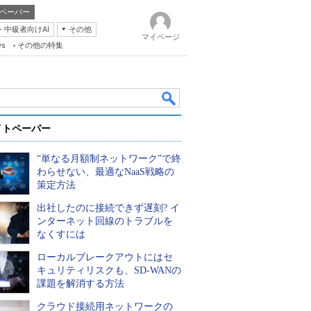
ペーパー
・中級者向けAI
その他
マイページ
ws
その他の特集
イトペーパー
“単なる月額制ネットワーク”で終
わらせない、最適なNaaS戦略の
策定方法
出社したのに接続できず遅刻? イ
k
ンターネット回線のトラブルを
なくすには
ローカルブレークアウトにはセ
キュリティリスクも、SD-WANの
課題を解消する方法
クラウド接続用ネットワークの