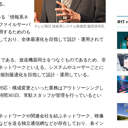
る。
いる「情報系ネ
＠IT e
ファイルサーバ
テレビ朝日 技術局システム推進部 阪田浩司氏
用するためのも
しており、全体最適化を目指して設計・運用されて
である。放送機器同士をつなぐものであるため、非
ネットワークといえる。システムやユーザーごとに
り、個別最適化を目指して設計・運用している。
対応・構成変更といった業務はアウトソーシングし
時間365日、常駐スタッフが管理を行っているとい
ネットワークや関連会社を結ぶネットワーク、映像
などを送る独立通信網などが存在しており、各イン