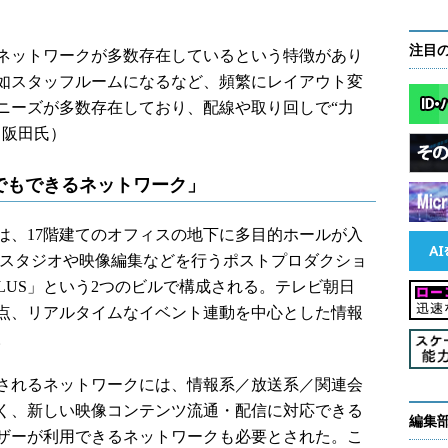
注目
ネットワークが多数存在しているという特徴があり
如スタッフルームになるなど、頻繁にレイアウト変
ニーズが多数存在しており、配線や取り回しで“力
（阪田氏）
でもできるネットワーク」
、17階建てのオフィスの地下に多目的ホールが入
サルスタジオや映像編集などを行うポストプロダクショ
 PLUS」という2つのビルで構成される。テレビ朝日
る戦略拠点、リアルタイムなイベント連動を中心とした情報
。
されるネットワークには、情報系／放送系／関連会
く、新しい映像コンテンツ流通・配信に対応できる
編集
ザーが利用できるネットワークも必要とされた。こ