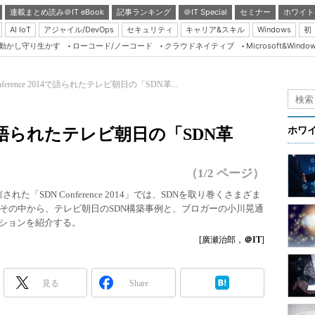
連載まとめ読み＠IT eBook
記事ランキング
＠IT Special
セミナー
ホワイト
AI IoT
アジャイル/DevOps
セキュリティ
キャリア&スキル
Windows
初
り動かし守り生かす
ローコード/ノーコード
クラウドネイティブ
Microsoft&Windo
Server & Storage
HTML5 + UX
onference 2014で語られたテレビ朝日の「SDN革...
Smart & Social
Coding Edge
2014で語られたテレビ朝日の「SDN革
ホワ
Java Agile
Database Expert
（1/2 ページ）
Linux ＆ OSS
れた「SDN Conference 2014」では、SDNを取り巻くさまざま
その中から、テレビ朝日のSDN構築事例と、ブロガーの小川晃通
Master of IP Networ
ッションを紹介する。
Security & Trust
[廣瀬治郎，
＠IT
]
Test & Tools
Insider.NET
見る
Share
ブログ