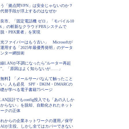
もう「拠点間VPN」は安全じゃないのか？
代替手段が浮上するのはなぜか
良市、「固定電話機 ゼロ」「モバイル10
％」の斬新なクラウドPBXシステムで
脱・PBX業者」を実現
光ファイバーはもう古い」 Microsoftが
運用する「2025年最優秀発明」のデータ
センター網技術
線LANが不調になったら“ルーター再起
動”、「原因はよく知らないが……」
【無料】「メールサーバなんて触ったこと
い」人も必見 SPF・DKIM・DMARCの
基礎が学べる電子書籍75ページ
LAN設計でもconfig投入でも「あの人しか
分からない」を脱却、自動化されたネット
ワークの正体
これからの企業ネットワークの運用／保守
はAIが主役、しかし全てはカバーできない