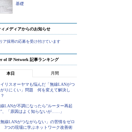
基礎
ティメディアからのお知らせ
リア採用の応募を受け付けています
er of IP Network 記事ランキング
月間
本日
アイリスオーヤマも悩んだ「無線LANがつ
ながりにくい」問題 何を変えて解決し
た？
線LANが不調になったら“ルーター再起
動”、「原因はよく知らないが……」
「無線LANがつながらない」の苦情をゼロ
に 3つの現場に学ぶネットワーク改善術