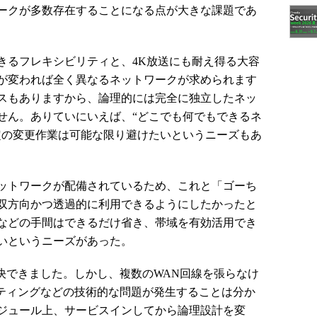
ークが多数存在することになる点が大きな課題であ
るフレキシビリティと、4K放送にも耐え得る大容
が変われば全く異なるネットワークが求められます
スもありますから、論理的には完全に独立したネッ
せん。ありていにいえば、“どこでも何でもできるネ
定の変更作業は可能な限り避けたいというニーズもあ
ットワークが配備されているため、これと「ゴーち
双方向かつ透過的に利用できるようにしたかったと
などの手間はできるだけ省き、帯域を有効活用でき
いというニーズがあった。
決できました。しかし、複数のWAN回線を張らなけ
ーティングなどの技術的な問題が発生することは分か
ジュール上、サービスインしてから論理設計を変