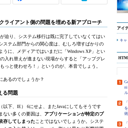
L5？ クライアント側の問題を埋める新アプローチ
アイ
終了日が迫り、システム移行は既に完了していなくてはい
キャ
システム部門からの関心度は、むしろ増すばかりの
に、メディアではいまだに「Windows XP」とい
HT
Sの入れ替えが進まない現場からすると「アップグレ
をもっと使わせろ！」というのが、本音でしょう。
にあるのでしょうか？
G
n
える問題
ル
plorer（以下、IE） 6にせよ、またJavaにしてもそうです
まない多くの要因は、
アプリケーションが特定のプ
依存してしまった
ことではないでしょうか。システ