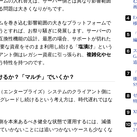
ームの入れ替えは、サーバー側とは異なり影響範囲
画
る問題は大きくなりがちです。
E
ムを巻き込む影響範囲の大きなプラットフォームで
うとすれば、お祭り騒ぎに発展します。サーバーの
「
互換性機能の設計。最悪の場合、サポートが切れた
重要な資産をそのまま利用し続ける「
塩漬け
」という
アント側はレガシー資産に引っ張られ、
複雑化やセ
う特性を持つのです。
「
けるか？「マルチ」でいくか？
後
S
（エンタープライズ）システムのクライアント側に
ゼ
プグレードし続けるという考え方は、時代遅れではな
側を本来あるべき健全な状態で運用するには、減価
サ
れていかないことには追いつかないケースも少なくな