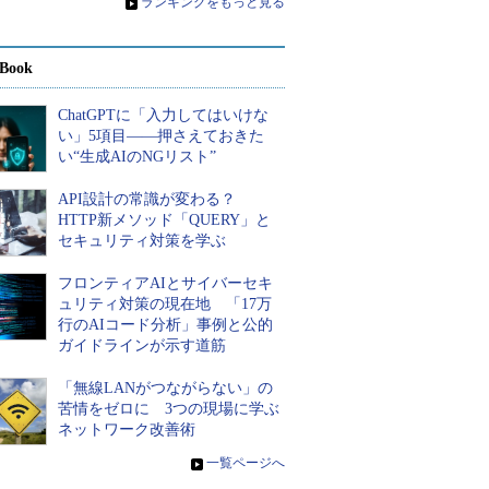
»
ランキングをもっと見る
Book
ChatGPTに「入力してはいけな
い」5項目――押さえておきた
い“生成AIのNGリスト”
API設計の常識が変わる？
HTTP新メソッド「QUERY」と
セキュリティ対策を学ぶ
フロンティアAIとサイバーセキ
ュリティ対策の現在地 「17万
行のAIコード分析」事例と公的
ガイドラインが示す道筋
「無線LANがつながらない」の
苦情をゼロに 3つの現場に学ぶ
ネットワーク改善術
»
一覧ページへ