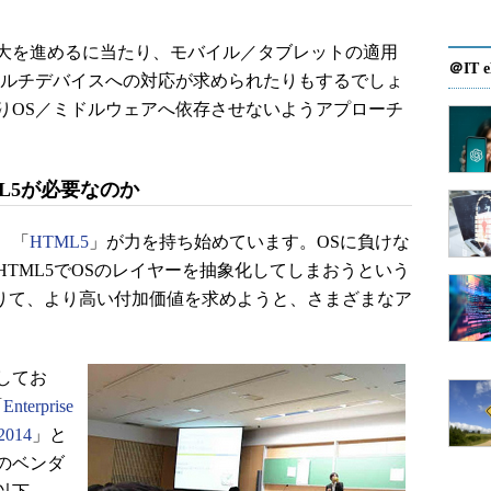
大を進めるに当たり、モバイル／タブレットの適用
＠IT e
マルチデバイスへの対応が求められたりもするでしょ
りOS／ミドルウェアへ依存させないようアプローチ
L5が必要なのか
、「
HTML5
」が力を持ち始めています。OSに負けな
TML5でOSのレイヤーを抽象化してしまおうという
借りて、より高い付加価値を求めようと、さまざまなア
してお
「
Enterprise
2014
」と
のベンダ