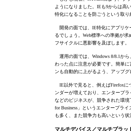
ようになりました。IEも9からは高
特化になることを防ごうという取り
開発の面では、IE特化にアプリケ
るでしょう。Web標準への準拠が
フサイクルに悪影響を及ぼします。
運用の面では、Windows 8/8.
わった点に注意が必要です。簡単に
ンも自動的に上がるよう、アップグ
IE以外で見ると、例えばFirefo
ンダーが増えており、エンタープラ
などのビジネスが、競争された環境下で
for Business」というエンタ
も多く、また競争力も高いという状
マルチデバイス／マルチプラッ