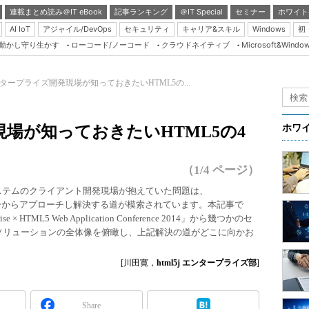
連載まとめ読み＠IT eBook
記事ランキング
＠IT Special
セミナー
ホワイト
AI IoT
アジャイル/DevOps
セキュリティ
キャリア&スキル
Windows
初
り動かし守り生かす
ローコード/ノーコード
クラウドネイティブ
Microsoft&Windo
Server & Storage
HTML5 + UX
タープライズ開発現場が知っておきたいHTML5の...
Smart & Social
Coding Edge
場が知っておきたいHTML5の4
ホワ
Java Agile
Database Expert
（1/4 ページ）
Linux ＆ OSS
けシステムのクライアント開発現場が抱えていた問題は、
ヤーからアプローチし解決する道が模索されています。本記事で
Master of IP Networ
TML5 Web Application Conference 2014」から幾つかのセ
Security & Trust
5ソリューションの全体像を俯瞰し、上記解決の道がどこに向かお
Test & Tools
[川田寛，
html5j エンタープライズ部
]
Insider.NET
ブログ
Share