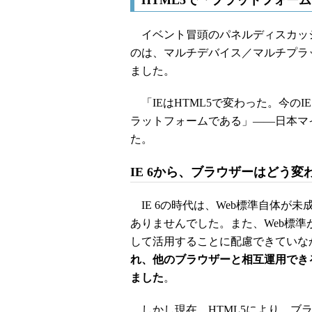
HTML5で「プラットフォー
イベント冒頭のパネルディスカッシ
のは、マルチデバイス／マルチプラ
ました。
「IEはHTML5で変わった。今のIEは
ラットフォームである」――日本マ
た。
IE 6から、ブラウザーはどう変
IE 6の時代は、Web標準自体が
ありませんでした。また、Web標
して活用することに配慮できていな
れ、他のブラウザーと相互運用でき
ました
。
しかし現在、HTML5により、ブ