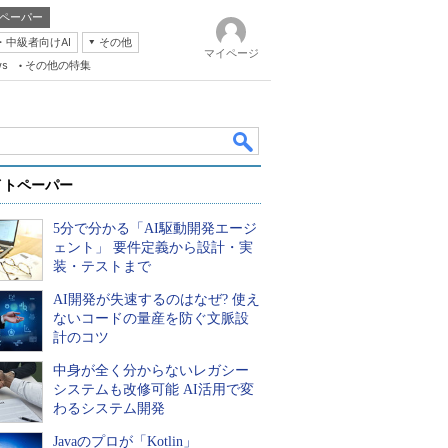
ペーパー
・中級者向けAI
その他
マイページ
ws
その他の特集
イトペーパー
5分で分かる「AI駆動開発エージ
ェント」 要件定義から設計・実
装・テストまで
AI開発が失速するのはなぜ? 使え
k
ないコードの量産を防ぐ文脈設
計のコツ
中身が全く分からないレガシー
システムも改修可能 AI活用で変
わるシステム開発
Javaのプロが「Kotlin」