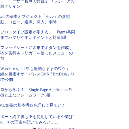
む」 ユーザー視点で見直す“エンジニアの
面デザイン”
xcelの基本オブジェクト「セル」の参照、
移動、コピー、選択、挿入、削除
プロトタイプ設定が消える」 Figma共同
編集でハマりやすいポイントと対策6選
スプレッドシートに図形でボタンを作成し
GASを実行＆トリガーを使ったメニューの
追加
WordPress、24年も脆弱なままのワケ」
継を目指すサーバレスCMS「EmDash」O
Sで公開
ロから学ぶ！ Single Page Applicationの
特徴と主なフレームワーク5選
XML文書の基本構造を詳しく見ていく
ポート終了後もIEを使用している企業は1
2％、その理由を聞いてみると……