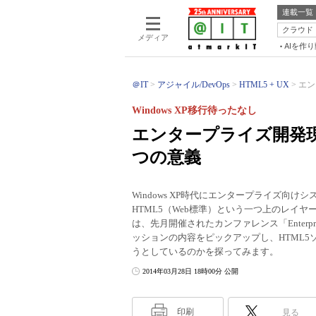
連載一覧
クラウド
メディア
AIを作
＠IT
アジャイル/DevOps
HTML5 + UX
エン
Windows XP移行待ったなし
エンタープライズ開発現
つの意義
Windows XP時代にエンタープライズ向
HTML5（Web標準）という一つ上のレイ
は、先月開催されたカンファレンス「Enterprise × H
ッションの内容をピックアップし、HTML
うとしているのかを探ってみます。
2014年03月28日 18時00分 公開
印刷
見る