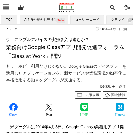
TOP
AIを作り動かし守り生かす
ロー/ノーコード
クラウドネイ
ニュース
2014年4月9日 公開
ウェアラブルデバイスの実務参入は進むか？
業務向けGoogle Glassアプリ開発促進フォーラム
「Glass at Work」開設
もう、ホビー利用だけじゃない。Google Glassのディスプレーを
活用したアプリケーションを、新サービスや業務環境の効率化に
本格活用する動きをグーグルが支援する。
[鈴木聖子，＠IT]
PC用表示
関連情報
Share
Post
LINE
Hatena
米グーグルは2014年4月8日、Google Glassの業務用アプリ開