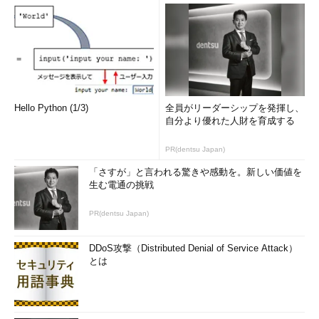
Hello Python (1/3)
全員がリーダーシップを発揮し、
自分より優れた人財を育成する
PR(dentsu Japan)
「さすが」と言われる驚きや感動を。新しい価値を
生む電通の挑戦
PR(dentsu Japan)
DDoS攻撃（Distributed Denial of Service Attack）
とは