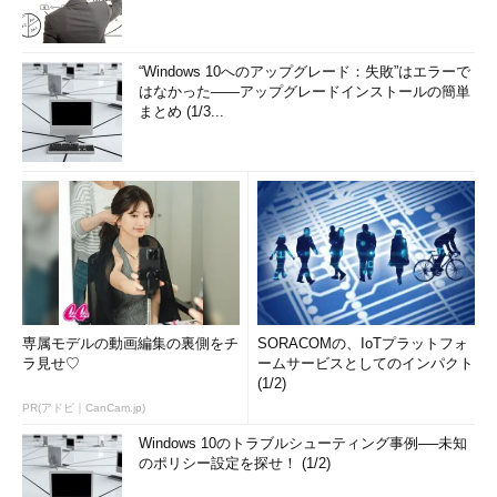
“Windows 10へのアップグレード：失敗”はエラーで
はなかった――アップグレードインストールの簡単
まとめ (1/3...
専属モデルの動画編集の裏側をチ
SORACOMの、IoTプラットフォ
ラ見せ♡
ームサービスとしてのインパクト
(1/2)
PR(アドビ｜CanCam.jp)
Windows 10のトラブルシューティング事例──未知
のポリシー設定を探せ！ (1/2)