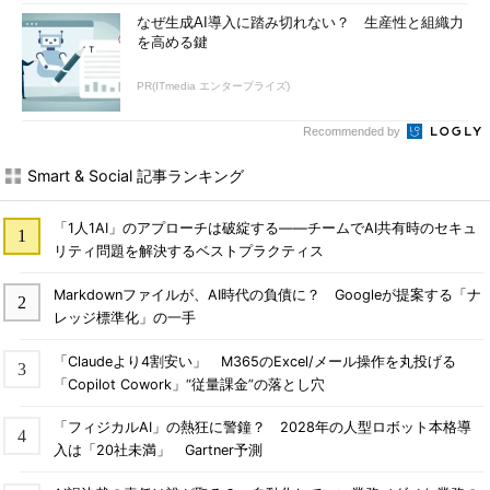
なぜ生成AI導入に踏み切れない？ 生産性と組織力
を高める鍵
PR(ITmedia エンタープライズ)
Recommended by
Smart & Social 記事ランキング
「1人1AI」のアプローチは破綻する――チームでAI共有時のセキュ
リティ問題を解決するベストプラクティス
Markdownファイルが、AI時代の負債に？ Googleが提案する「ナ
レッジ標準化」の一手
「Claudeより4割安い」 M365のExcel/メール操作を丸投げる
「Copilot Cowork」“従量課金”の落とし穴
「フィジカルAI」の熱狂に警鐘？ 2028年の人型ロボット本格導
入は「20社未満」 Gartner予測