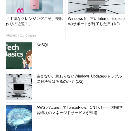
「丁寧なクレンジングこそ、美肌
Windows 8、古いInternet Explore
作りの近道！」
rのサポートが終了した日 (1/2)
PR(DHC｜CanCam.jp)
NoSQL
進まない、終わらないWindows Updateのトラブル
に解決策はあるのか？ (1/2)
AWS／Azure上でTensorFlow、CNTKを――機械学
習環境のマネージドサービスが登場