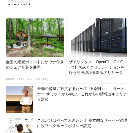
全国の絶景ポイントにサウナ付き
ザイリンクス、OpenCL、C／C+
のシェア別荘を展開
+でFPGAアクセラレーションを
行う開発環境最新版のリリースを
発表
PR(COCO VILLA on GOETHE)
未知の脅威に対抗するための「6原則」――ガート
ナー サミットから学ぶ、これからの情報セキュリテ
ィ対策
これだけはやっておきたい！ 基本的なサーバー管理
に役立つグループポリシー設定