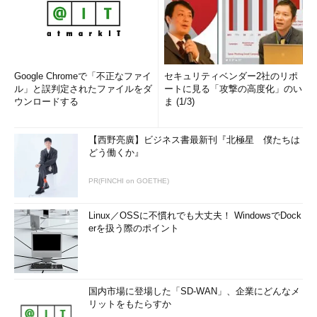
Google Chromeで「不正なファイ
セキュリティベンダー2社のリポ
ル」と誤判定されたファイルをダ
ートに見る「攻撃の高度化」のい
ウンロードする
ま (1/3)
【西野亮廣】ビジネス書最新刊『北極星 僕たちは
どう働くか』
PR(FINCHI on GOETHE)
Linux／OSSに不慣れでも大丈夫！ WindowsでDock
erを扱う際のポイント
国内市場に登場した「SD-WAN」、企業にどんなメ
リットをもたらすか