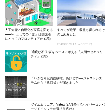
人工知能／自動化が家庭を変える
すべてが絶景、収益も得られるそ
――IoTとしての「家」は開発者
の仕組みとは
にとってのフロンティアか (1/3)
PR(COCO VILLA on GOETHE)
“適度な不信感”をベースに考える「人間のセキュリ
ティ」 (1/2)
「いきなり役員面接権」あげます──ジャストシス
テムから「挑戦状」が届きました
ヴイエムウェア、Virtual SAN強化でハイパーコンバ
ージドインフラの選択肢広げる