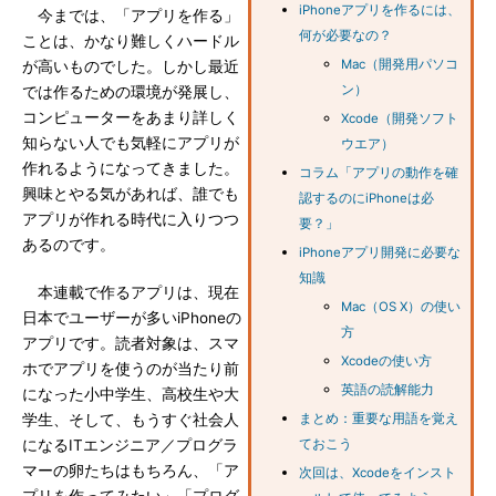
iPhoneアプリを作るには、
今までは、「アプリを作る」
何が必要なの？
ことは、かなり難しくハードル
Mac（開発用パソコ
が高いものでした。しかし最近
ン）
では作るための環境が発展し、
コンピューターをあまり詳しく
Xcode（開発ソフト
知らない人でも気軽にアプリが
ウエア）
作れるようになってきました。
コラム「アプリの動作を確
興味とやる気があれば、誰でも
認するのにiPhoneは必
アプリが作れる時代に入りつつ
要？」
あるのです。
iPhoneアプリ開発に必要な
知識
本連載で作るアプリは、現在
Mac（OS X）の使い
日本でユーザーが多いiPhoneの
方
アプリです。読者対象は、スマ
Xcodeの使い方
ホでアプリを使うのが当たり前
英語の読解能力
になった小中学生、高校生や大
学生、そして、もうすぐ社会人
まとめ：重要な用語を覚え
になるITエンジニア／プログラ
ておこう
マーの卵たちはもちろん、「ア
次回は、Xcodeをインスト