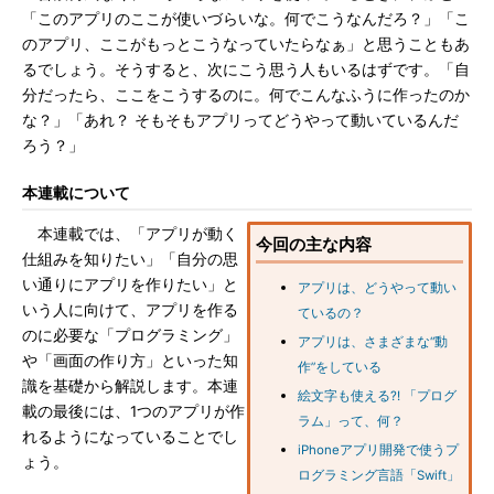
「このアプリのここが使いづらいな。何でこうなんだろ？」「こ
のアプリ、ここがもっとこうなっていたらなぁ」と思うこともあ
るでしょう。そうすると、次にこう思う人もいるはずです。「自
分だったら、ここをこうするのに。何でこんなふうに作ったのか
な？」「あれ？ そもそもアプリってどうやって動いているんだ
ろう？」
本連載について
本連載では、「アプリが動く
今回の主な内容
仕組みを知りたい」「自分の思
い通りにアプリを作りたい」と
アプリは、どうやって動い
いう人に向けて、アプリを作る
ているの？
のに必要な「プログラミング」
アプリは、さまざまな“動
や「画面の作り方」といった知
作”をしている
識を基礎から解説します。本連
絵文字も使える?! 「プログ
載の最後には、1つのアプリが作
ラム」って、何？
れるようになっていることでし
iPhoneアプリ開発で使うプ
ょう。
ログラミング言語「Swift」