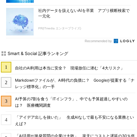
社内データを扱えないAIを卒業 アプリ横断検索で
一元化
PR(ITmedia エンタープライズ)
Recommended by
Smart & Social 記事ランキング
自社のAI利用は本当に安全？ 現場放任に潜む「4大リスク」
Markdownファイルが、AI時代の負債に？ Googleが提案する「ナ
レッジ標準化」の一手
AI予算の7割を食う「ITインフラ」、中でも予算超過しやすいの
は？ 医療機関調査
「アイデア出しを抜いた」 生成AIなしで最も不安になる業務とい
えば？
「AI活用が単発質問の企業は大敗」 楽天にコストと遅延の30％低