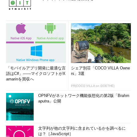
「モバイルアプリ開発に最適な言
シェア別荘「COCO VILLA Owne
語はC#」――マイクロソフトがX
rs」3選
amarinを買収へ
PR(COCO VILLA on GOETHE)
OPNFVがネットワーク機能仮想化の第2版「Brahm
aputra」公開
文字列が他の文字列に含まれているかを調べるに
は？［JavaScript］