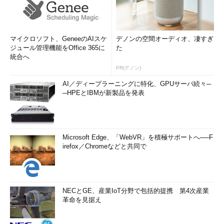
マイクロソフト、GeneeのAIスケ
デノンの空間オーディオ、凄すぎ
ジュール管理機能をOffice 365に
た
統合へ
PR(デノン)
AI／ディープラーニングに特化、GPUサーバ続々─
─HPEとIBMが新製品を発表
Microsoft Edge、「WebVR」を積極サポートへ──F
irefox／Chromeなどと共同で
NECとGE、産業IoT分野で包括的提携 第4次産業
革命を見据え