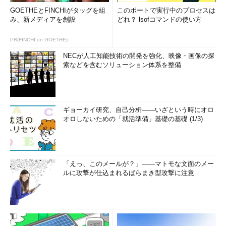
GOETHEとFINCHIがタッグを組
このポートで実行中のプロセスは
み、新メディアを創設
どれ？ lsofコマンドの使い方
PR(FINCHI on GOETHE)
NECが人工知能技術の開発を強化、映像・画像の探
索などを含むソリューション体系を整備
ギョーカイ研究、自己分析――いざという時にオロ
オロしないための「就活準備」基礎の基礎 (1/3)
「えっ、このメールが？」――マトモな文面のメー
ルに攻撃が仕込まれるばらまき型攻撃に注意