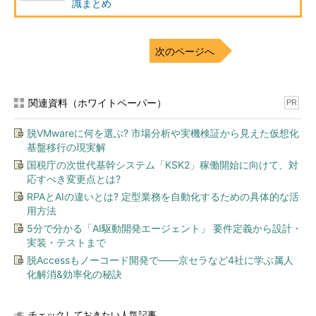
識まとめ
次のページへ
関連資料（ホワイトペーパー）
PR
脱VMwareに何を選ぶ? 市場分析や実機検証から見えた仮想化
基盤移行の現実解
国税庁の次世代基幹システム「KSK2」稼働開始に向けて、対
応すべき変更点とは?
RPAとAIの違いとは? 定型業務を自動化するための具体的な活
用方法
5分で分かる「AI駆動開発エージェント」 要件定義から設計・
実装・テストまで
脱Accessもノーコード開発で――京セラなど4社に学ぶ属人
化解消&効率化の秘訣
チェックしておきたい人気記事