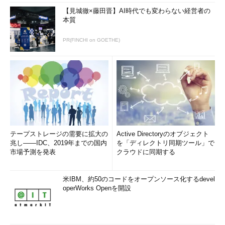
【見城徹×藤田晋】AI時代でも変わらない経営者の
本質
PR(FINCHI on GOETHE)
テープストレージの需要に拡大の
Active Directoryのオブジェクト
兆し――IDC、2019年までの国内
を「ディレクトリ同期ツール」で
市場予測を発表
クラウドに同期する
米IBM、約50のコードをオープンソース化するdevel
operWorks Openを開設