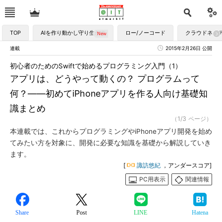
TOP
AIを作り動かし守り生かす
ロー/ノーコード
クラウドネイ
連載
2015年2月26日 公開
初心者のためのSwiftで始めるプログラミング入門（1）
アプリは、どうやって動くの？ プログラムって
何？――初めてiPhoneアプリを作る人向け基礎知
識まとめ
（1/3 ページ）
本連載では、これからプログラミングやiPhoneアプリ開発を始め
てみたい方を対象に、開発に必要な知識を基礎から解説していき
ます。
[
諏訪悠紀
，アンダースコア]
PC用表示
関連情報
Share
Post
LINE
Hatena