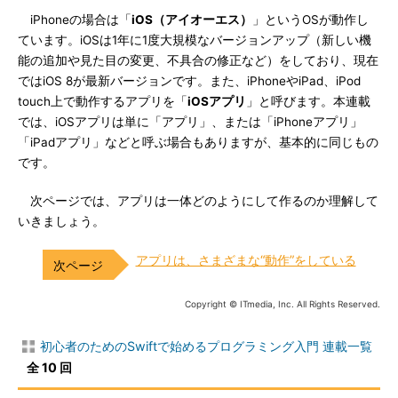
iPhoneの場合は「
iOS（アイオーエス）
」というOSが動作し
ています。iOSは1年に1度大規模なバージョンアップ（新しい機
能の追加や見た目の変更、不具合の修正など）をしており、現在
ではiOS 8が最新バージョンです。また、iPhoneやiPad、iPod
touch上で動作するアプリを「
iOSアプリ
」と呼びます。本連載
では、iOSアプリは単に「アプリ」、または「iPhoneアプリ」
「iPadアプリ」などと呼ぶ場合もありますが、基本的に同じもの
です。
次ページでは、アプリは一体どのようにして作るのか理解して
いきましょう。
アプリは、さまざまな“動作”をしている
Copyright © ITmedia, Inc. All Rights Reserved.
初心者のためのSwiftで始めるプログラミング入門 連載一覧
全 10 回