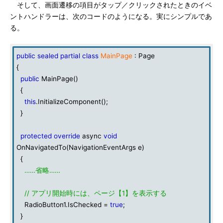
そして、画面遷移の項目がタップ／クリックされたときのイベ
ントハンドラーは、次のコードのようになる。実にシンプルであ
る。
public
sealed
partial
class
MainPage
: Page
{
public
MainPage()
{
this
.InitializeComponent();
}
protected
override
async
void
OnNavigatedTo(NavigationEventArgs e)
{
……省略……
// アプリ開始時には、ページ【1】を表示する
RadioButton1.IsChecked =
true
;
}