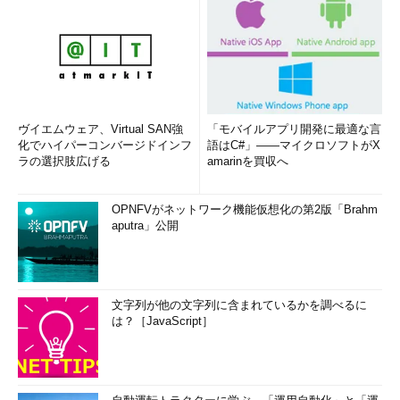
ヴイエムウェア、Virtual SAN強
「モバイルアプリ開発に最適な言
化でハイパーコンバージドインフ
語はC#」――マイクロソフトがX
ラの選択肢広げる
amarinを買収へ
OPNFVがネットワーク機能仮想化の第2版「Brahm
aputra」公開
文字列が他の文字列に含まれているかを調べるに
は？［JavaScript］