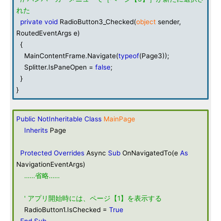
れた
private
void
RadioButton3_Checked(
object
sender,
RoutedEventArgs e)
{
MainContentFrame.Navigate(
typeof
(Page3));
Splitter.IsPaneOpen =
false
;
}
}
Public
NotInheritable
Class
MainPage
Inherits
Page
Protected
Overrides
Async
Sub
OnNavigatedTo(e
As
NavigationEventArgs)
……省略……
' アプリ開始時には、ページ【1】を表示する
RadioButton1.IsChecked =
True