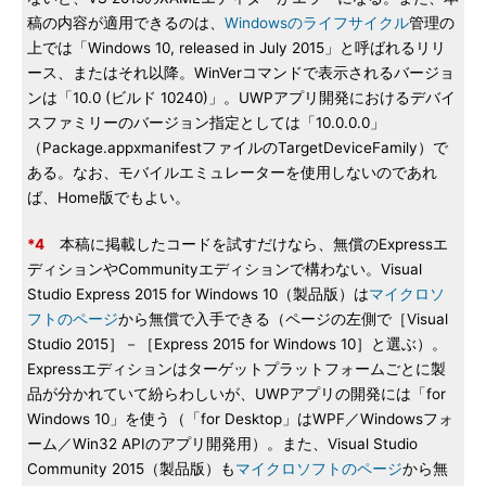
稿の内容が適用できるのは、
Windowsのライフサイクル
管理の
上では「Windows 10, released in July 2015」と呼ばれるリリ
ース、またはそれ以降。WinVerコマンドで表示されるバージョ
ンは「10.0 (ビルド 10240)」。UWPアプリ開発におけるデバイ
スファミリーのバージョン指定としては「10.0.0.0」
（Package.appxmanifestファイルのTargetDeviceFamily）で
ある。なお、モバイルエミュレーターを使用しないのであれ
ば、Home版でもよい。
*4
本稿に掲載したコードを試すだけなら、無償のExpressエ
ディションやCommunityエディションで構わない。Visual
Studio Express 2015 for Windows 10（製品版）は
マイクロソ
フトのページ
から無償で入手できる（ページの左側で［Visual
Studio 2015］－［Express 2015 for Windows 10］と選ぶ）。
Expressエディションはターゲットプラットフォームごとに製
品が分かれていて紛らわしいが、UWPアプリの開発には「for
Windows 10」を使う（「for Desktop」はWPF／Windowsフォ
ーム／Win32 APIのアプリ開発用）。また、Visual Studio
Community 2015（製品版）も
マイクロソフトのページ
から無