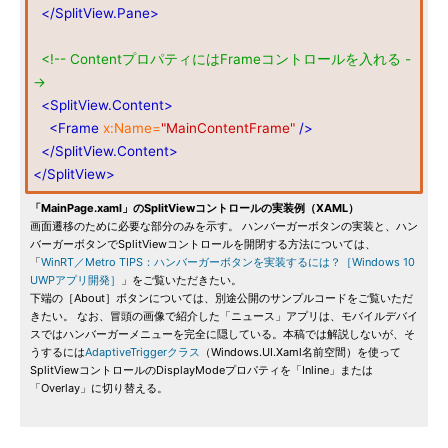
</SplitView.Pane>
<!-- ContentプロパティにはFrameコントロールを入れる -
->
<SplitView.Content>
<Frame
x:Name=
"MainContentFrame"
/>
</SplitView.Content>
</SplitView>
「MainPage.xaml」のSplitViewコントロールの実装例（XAML）
画面遷移のために必要な部分のみを示す。 ハンバーガーボタンの実装と、ハン
バーガーボタンでSplitViewコントロールを開閉する方法については、
「
WinRT／Metro TIPS：ハンバーガーボタンを実装するには？［Windows 10
UWPアプリ開発］
」をご覧いただきたい。
下端の［About］ボタンについては、別途公開のサンプルコードをご覧いただ
きたい。 なお、冒頭の画像で紹介した「ニュース」アプリは、モバイルデバイ
スではハンバーガーメニューを完全に隠している。本稿では解説しないが、そ
うするには
AdaptiveTriggerクラス
（Windows.UI.Xaml名前空間）を使って
SplitViewコントロールのDisplayModeプロパティを「Inline」または
「Overlay」に切り替える。