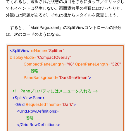
てくれるし、選択された状態の項目をさらにタップ／クリックし
てもイベントは発生しない。画面遷移用の項目にはぴったりだ。
外観には問題があるが、それは後からスタイルを変更しよう。
すると、「MainPage.xaml」のSplitViewコントロールの部分
は、次のコードのようになる。
<SplitView
x:Name=
"Splitter"
DisplayMode=
"CompactOverlay"
CompactPaneLength=
"48"
OpenPaneLength=
"320"
……省略……
PaneBackground=
"DarkSeaGreen"
>
<!-- Paneプロパティにはメニューを入れる -->
<SplitView.Pane>
<Grid
RequestedTheme=
"Dark"
>
<Grid.RowDefinitions>
……省略……
</Grid.RowDefinitions>