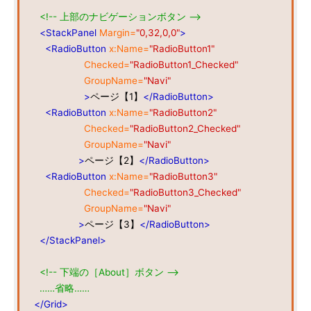
<!-- 上部のナビゲーションボタン -->
<StackPanel
Margin=
"0,32,0,0"
>
<RadioButton
x:Name=
"RadioButton1"
Checked=
"RadioButton1_Checked"
GroupName=
"Navi"
>
ページ【1】
</RadioButton>
<RadioButton
x:Name=
"RadioButton2"
Checked=
"RadioButton2_Checked"
GroupName=
"Navi"
>
ページ【2】
</RadioButton>
<RadioButton
x:Name=
"RadioButton3"
Checked=
"RadioButton3_Checked"
GroupName=
"Navi"
>
ページ【3】
</RadioButton>
</StackPanel>
<!-- 下端の［About］ボタン -->
……省略……
</Grid>