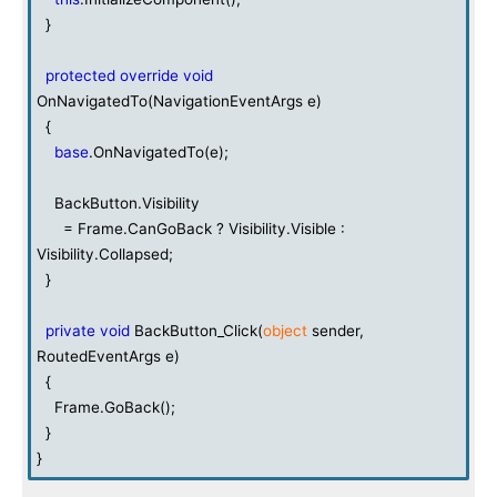
}
protected
override
void
OnNavigatedTo(NavigationEventArgs e)
{
base
.OnNavigatedTo(e);
BackButton.Visibility
= Frame.CanGoBack ? Visibility.Visible :
Visibility.Collapsed;
}
private
void
BackButton_Click(
object
sender,
RoutedEventArgs e)
{
Frame.GoBack();
}
}