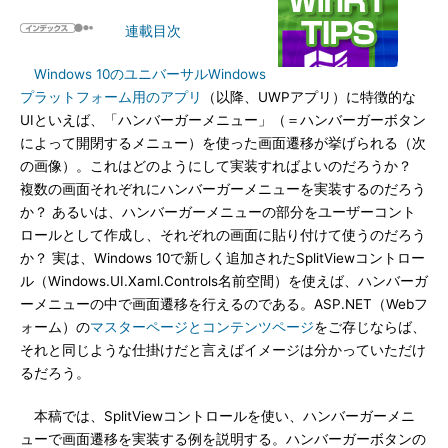
連載目次
Windows 10のユニバーサルWindows
プラットフォーム用のアプリ
（以降、UWPアプリ）に特徴的な
UIといえば、「ハンバーガーメニュー」（＝ハンバーガーボタン
によって開閉するメニュー）を使った画面遷移が挙げられる（次
の画像）。これはどのようにして実装すればよいのだろうか？
複数の画面それぞれにハンバーガーメニューを実装するのだろう
か？ あるいは、ハンバーガーメニューの部分をユーザーコント
ロールとして作成し、それぞれの画面に貼り付けて使うのだろう
か？ 実は、Windows 10で新しく追加されたSplitViewコントロー
ル（Windows.UI.Xaml.Controls名前空間）を使えば、ハンバーガ
ーメニューの中で画面遷移を行えるのである。ASP.NET（Webフ
ォーム）の
マスターページとコンテンツページ
をご存じならば、
それと同じような仕掛けだと言えばイメージは分かっていただけ
るだろう。
本稿では、SplitViewコントロールを使い、ハンバーガーメニ
ューで画面遷移を実装する例を説明する。ハンバーガーボタンの