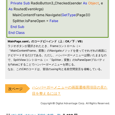
Private
Sub
RadioButton3_Checked(sender
As
Object
, e
As
RoutedEventArgs)
MainContentFrame.Navigate(
GetType
(Page3))
Splitter.IsPaneOpen =
False
End
Sub
End
Class
MainPage.xaml」のコードビハインド（上：C#／下：VB）
ラジオボタンが選択されたとき、Frameコントロール（＝
「MainContentFrame」変数）のNavigateメソッドを使ってそれぞれの画面に
ナビゲートするだけである。ただし、ハンバーガーメニューは開いたままなの
で、SplitViewコントロール（＝「Splitter」変数）のIsPaneOpenプロパティ
をFalseにすることでハンバーガーメニューを閉じる。
なお、このC#のコードは、冒頭のusing句と名前空間宣言を省略している。
ハンバーガーメニューの画面遷移用項目の見た
目を整えるには？
Copyright© Digital Advantage Corp. All Rights Reserved.