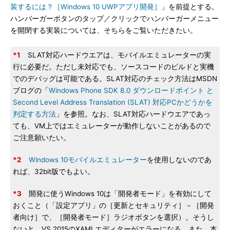
装するには？［Windows 10 UWPアプリ開発］
」を前提とする。
ハンバーガーボタンのタップ／クリックでハンバーガーメニュー
を開閉する実装については、そちらをご覧いただきたい。
*1
SLAT対応ハードウエアは、モバイルエミュレーターの実
行に必要だ。ただし未対応でも、ソースコードのビルドと実機
でのデバッグは可能である。SLAT対応のチェック方法はMSDN
ブログの「
Windows Phone SDK 8.0 ダウンロードポイント と
Second Level Address Translation (SLAT) 対応PCかどうかを
判定する方法
」を参照。なお、SLAT対応ハードウエアであっ
ても、VM上ではエミュレーターが動作しないことがあるので
ご注意願いたい。
*2
Windows 10モバイルエミュレーター
を使用しないのであ
れば、32bit版でもよい。
*3
開発に使うWindows 10は「開発者モード」を有効にして
おくこと（「設定アプリ」の［更新とセキュリティ］－［開発
者向け］で、［開発者モード］ラジオボタンを選択）。そうし
ないと、VS 2015のXAMLエディターがエラーになる。また、本