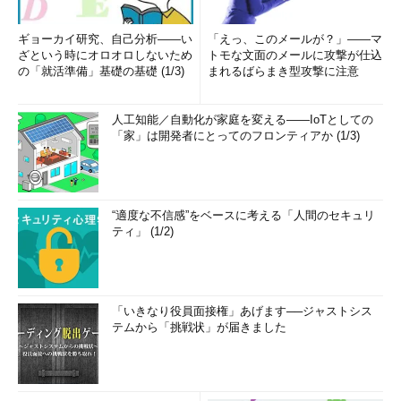
ギョーカイ研究、自己分析――い
「えっ、このメールが？」――マ
ざという時にオロオロしないため
トモな文面のメールに攻撃が仕込
の「就活準備」基礎の基礎 (1/3)
まれるばらまき型攻撃に注意
人工知能／自動化が家庭を変える――IoTとしての
「家」は開発者にとってのフロンティアか (1/3)
“適度な不信感”をベースに考える「人間のセキュリ
ティ」 (1/2)
「いきなり役員面接権」あげます──ジャストシス
テムから「挑戦状」が届きました