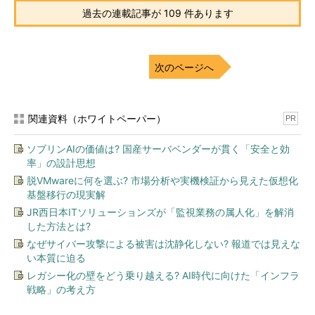
過去の連載記事が 109 件あります
次のページへ
関連資料（ホワイトペーパー）
PR
ソブリンAIの価値は? 国産サーバベンダーが貫く「安全と効
率」の設計思想
脱VMwareに何を選ぶ? 市場分析や実機検証から見えた仮想化
基盤移行の現実解
JR西日本ITソリューションズが「監視業務の属人化」を解消
した方法とは?
なぜサイバー攻撃による被害は沈静化しない? 報道では見えな
い本質に迫る
レガシー化の壁をどう乗り越える? AI時代に向けた「インフラ
戦略」の考え方