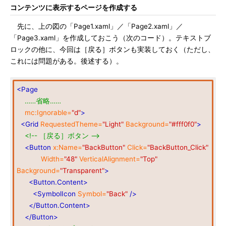
コンテンツに表示するページを作成する
先に、上の図の「Page1.xaml」／「Page2.xaml」／
「Page3.xaml」を作成しておこう（次のコード）。テキストブ
ロックの他に、今回は［戻る］ボタンも実装しておく（ただし、
これには問題がある。後述する）。
<Page
……省略……
mc:Ignorable=
"d"
>
<Grid
RequestedTheme=
"Light"
Background=
"#fff0f0"
>
<!-- ［戻る］ボタン -->
<Button
x:Name=
"BackButton"
Click=
"BackButton_Click"
Width=
"48"
VerticalAlignment=
"Top"
Background=
"Transparent"
>
<Button.Content>
<SymbolIcon
Symbol=
"Back"
/>
</Button.Content>
</Button>