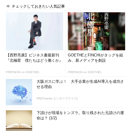
チェックしておきたい人気記事
【西野亮廣】ビジネス書最新刊
GOETHEとFINCHIがタッグを組
『北極星 僕たちはどう働くか』
み、新メディアを創設
PR(FINCHI on GOETHE)
PR(FINCHI on GOETHE)
大阪ガスに学ぶ！ 大手企業が生成AI導入を成功さ
せる理由
PR(ITmedia エンタープライズ)
下請けが現場をトンズラ。取り残された元請けの運
命は？ (1/2)