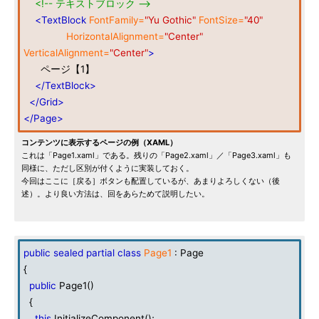
<!-- テキストブロック -->
<TextBlock
FontFamily=
"Yu Gothic"
FontSize=
"40"
HorizontalAlignment=
"Center"
VerticalAlignment=
"Center"
>
ページ【1】
</TextBlock>
</Grid>
</Page>
コンテンツに表示するページの例（XAML）
これは「Page1.xaml」である。残りの「Page2.xaml」／「Page3.xaml」も
同様に、ただし区別が付くように実装しておく。
今回はここに［戻る］ボタンも配置しているが、あまりよろしくない（後
述）。より良い方法は、回をあらためて説明したい。
public
sealed
partial
class
Page1
: Page
{
public
Page1()
{
this
.InitializeComponent();