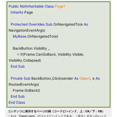
Public
NotInheritable
Class
Page1
Inherits
Page
Protected
Overrides
Sub
OnNavigatedTo(e
As
NavigationEventArgs)
MyBase
.OnNavigatedTo(e)
BackButton.Visibility _
=
If
(Frame.CanGoBack, Visibility.Visible,
Visibility.Collapsed)
End
Sub
Private
Sub
BackButton_Click(sender
As
Object
, e
As
RoutedEventArgs)
Frame.GoBack()
End
Sub
End
Class
コンテンツに表示するページの例（コードビハインド、上：C#／下：VB）
これは「Page1.xaml」のコードビハインドである。［戻る］ボタンのハンド