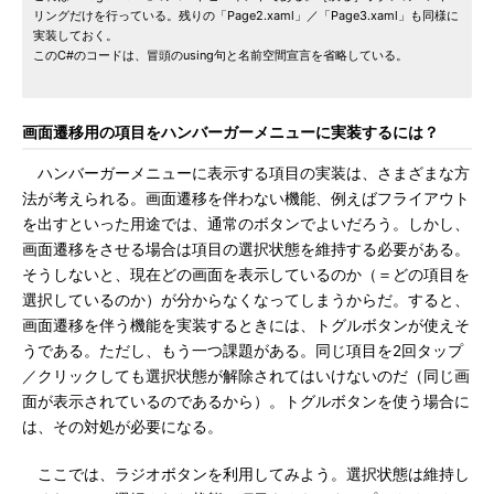
リングだけを行っている。残りの「Page2.xaml」／「Page3.xaml」も同様に
実装しておく。
このC#のコードは、冒頭のusing句と名前空間宣言を省略している。
画面遷移用の項目をハンバーガーメニューに実装するには？
ハンバーガーメニューに表示する項目の実装は、さまざまな方
法が考えられる。画面遷移を伴わない機能、例えばフライアウト
を出すといった用途では、通常のボタンでよいだろう。しかし、
画面遷移をさせる場合は項目の選択状態を維持する必要がある。
そうしないと、現在どの画面を表示しているのか（＝どの項目を
選択しているのか）が分からなくなってしまうからだ。すると、
画面遷移を伴う機能を実装するときには、トグルボタンが使えそ
うである。ただし、もう一つ課題がある。同じ項目を2回タップ
／クリックしても選択状態が解除されてはいけないのだ（同じ画
面が表示されているのであるから）。トグルボタンを使う場合に
は、その対処が必要になる。
ここでは、ラジオボタンを利用してみよう。選択状態は維持し