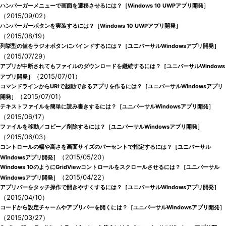
ハンバーガーメニューで画面を遷移させるには？［Windows 10 UWPアプリ開発］
（2015/09/02）
ハンバーガーボタンを実装するには？［Windows 10 UWPアプリ開発］
（2015/08/19）
列挙型の値をラジオボタンにバインドするには？［ユニバーサルWindowsアプリ開発］
（2015/07/29）
アプリが中断されてもファイルのダウンロードを継続するには？［ユニバーサルWindows
（2015/07/01）
アプリ開発］
コマンドラインからURIで起動できるアプリを作るには？［ユニバーサルWindowsアプリ
（2015/07/01）
開発］
テキストファイルを簡単に読み書きするには？［ユニバーサルWindowsアプリ開発］
（2015/06/17）
ファイルを移動／コピー／削除するには？［ユニバーサルWindowsアプリ開発］
（2015/06/03）
コントロールの幅や高さを画面サイズのパーセントで指定するには？［ユニバーサル
（2015/05/20）
Windowsアプリ開発］
Windows 10のようにGridViewコントロールをスクロールさせるには？［ユニバーサル
（2015/04/22）
Windowsアプリ開発］
アプリバーをタッチ操作で開きやすくするには？［ユニバーサルWindowsアプリ開発］
（2015/04/10）
コードから設定チャームやアプリバーを開くには？［ユニバーサルWindowsアプリ開発］
（2015/03/27）