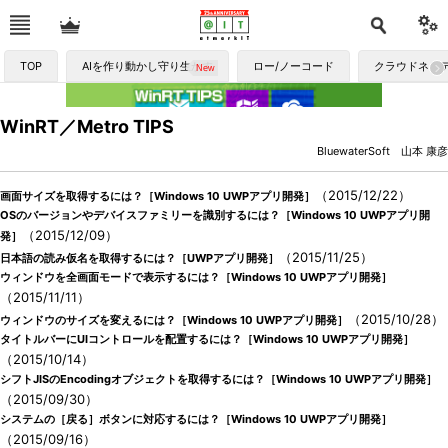
TOP
AIを作り動かし守り生かす
ロー/ノーコード
クラウドネイ
WinRT／Metro TIPS
BluewaterSoft 山本 康彦
（2015/12/22）
画面サイズを取得するには？［Windows 10 UWPアプリ開発］
OSのバージョンやデバイスファミリーを識別するには？［Windows 10 UWPアプリ開
（2015/12/09）
発］
（2015/11/25）
日本語の読み仮名を取得するには？［UWPアプリ開発］
ウィンドウを全画面モードで表示するには？［Windows 10 UWPアプリ開発］
（2015/11/11）
（2015/10/28）
ウィンドウのサイズを変えるには？［Windows 10 UWPアプリ開発］
タイトルバーにUIコントロールを配置するには？［Windows 10 UWPアプリ開発］
（2015/10/14）
シフトJISのEncodingオブジェクトを取得するには？［Windows 10 UWPアプリ開発］
（2015/09/30）
システムの［戻る］ボタンに対応するには？［Windows 10 UWPアプリ開発］
（2015/09/16）