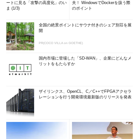
ートに見る「攻撃の高度化」のい
夫！ WindowsでDockerを扱う際
ま (1/3)
のポイント
全国の絶景ポイントにサウナ付きのシェア別荘を展
開
PR(COCO VILLA on GOETHE)
国内市場に登場した「SD-WAN」、企業にどんなメ
リットをもたらすか
ザイリンクス、OpenCL、C／C++でFPGAアクセラ
レーションを行う開発環境最新版のリリースを発表