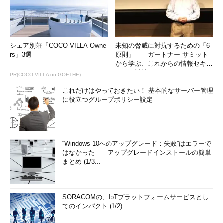
シェア別荘「COCO VILLA Owne
未知の脅威に対抗するための「6
rs」3選
原則」――ガートナー サミット
から学ぶ、これからの情報セキュ
リティ対策
PR(COCO VILLA on GOETHE)
これだけはやっておきたい！ 基本的なサーバー管理
に役立つグループポリシー設定
“Windows 10へのアップグレード：失敗”はエラーで
はなかった――アップグレードインストールの簡単
まとめ (1/3...
SORACOMの、IoTプラットフォームサービスとし
てのインパクト (1/2)