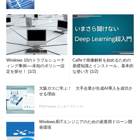
Windows 10のトラブルシューテ
Caffeで画像解析を始めるための
ィング事例──未知のポリシー設
基礎知識とインストール、基本的
定を探せ！ (1/2)
な使い方 (1/2)
大阪ガスに学ぶ！ 大手企業が生成AI導入を成功さ
せる理由
PR(ITmedia エンタープライズ)
Windows系ITエンジニアのための産業用ドローン開
発環境