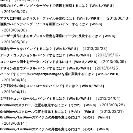
WP 8］
複数のバインディング・ターゲットで選択を同期するには？［Win 8／WP 8］
（2013/06/20）
（2013/06/13）
アプリに同梱したテキスト・ファイルを読むには？［Win 8／WP 8］
複数のバインディング・ソースを画面にバインドするには？［Win 8］
（2013/06/06）
ユーザー操作によるオプション設定を即座にデータに反映するには？［Win 8］
（2013/05/30）
（2013/05/23）
複雑なデータをバインドするには？［Win 8／WP 8］
（2013/05/16）
データ・コレクションをバインドするには？［Win 8／WP 8］
（2013/05/09）
コントロール同士をデータ・バインドするには？［Win 8／WP 8］
（2013/04/25）
デザイン画面でデータをバインドするには？［Win 8／WP 8］
バインドするデータのPropertyChangedを楽に実装するには？［Win 8／WP 8］
（2013/04/18）
文字列以外の値をコントロールにバインドするには？［Win 8／WP 8］
（2013/04/11）
（2013/04/04）
文字列をコントロールにバインドするには？［Win 8／WP 8］
（2013/03/28）
GridViewのスクロール位置を復元するには？（その2）［Win 8］
（2013/03/21）
GridViewのスクロール位置を復元するには？（その1）［Win 8］
GridView／ListViewのアイテムの外観を変えるには？（その2）［Win 8］
（2013/03/14 ）
GridView／ListViewのアイテムの外観を変えるには？（その1）［Win 8］