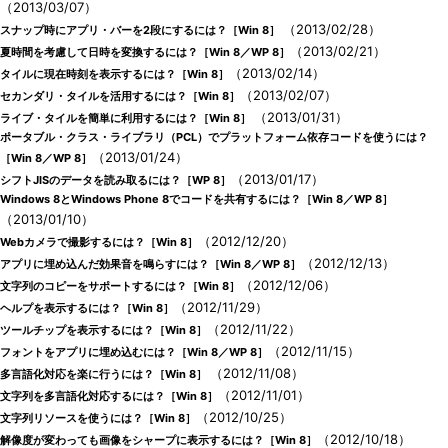
（2013/03/07）
（2013/02/28）
スナップ時にアプリ・バーを2段にするには？［Win 8］
（2013/02/21）
夏時間を考慮して日時を変換するには？［Win 8／WP 8］
（2013/02/14）
タイルに現在時刻を表示するには？［Win 8］
（2013/02/07）
セカンダリ・タイルを活用するには？［Win 8］
（2013/01/31）
ライブ・タイルを簡単に利用するには？［Win 8］
ポータブル・クラス・ライブラリ（PCL）でプラットフォーム依存コードを使うには？
（2013/01/24）
［Win 8／WP 8］
（2013/01/17）
シフトJISのデータを読み取るには？［WP 8］
Windows 8とWindows Phone 8でコードを共有するには？［Win 8／WP 8］
（2013/01/10）
（2012/12/20）
Webカメラで撮影するには？［Win 8］
（2012/12/13）
アプリに埋め込んだ効果音を鳴らすには？［Win 8／WP 8］
（2012/12/06）
文字列のコピーをサポートするには？［Win 8］
（2012/11/29）
ヘルプを表示するには？［Win 8］
（2012/11/22）
ツールチップを表示するには？［Win 8］
（2012/11/15）
フォントをアプリに埋め込むには？［Win 8／WP 8］
（2012/11/08）
多言語化対応を楽に行うには？［Win 8］
（2012/11/01）
文字列を多言語化対応するには？［Win 8］
（2012/10/25）
文字列リソースを使うには？［Win 8］
（2012/10/18）
解像度が変わっても画像をシャープに表示するには？［Win 8］