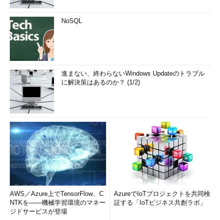
NoSQL
進まない、終わらないWindows Updateのトラブル
に解決策はあるのか？ (1/2)
AWS／Azure上でTensorFlow、C
AzureでIoTプロジェクトを共同検
NTKを――機械学習環境のマネー
証する「IoTビジネス共創ラボ」
ジドサービスが登場