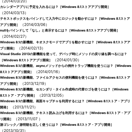
（2014/03/20）
カレンダーアプリに予定を入れるには？［Windows 8.1ストアアプリ開発］
（2014/03/13）
テキストボックスをバインドして入力中にロジックを動かすには？［Windows 8.1ストア
（2014/03/06）
アプリ開発］
nullをバインドして「なし」と表示するには？［Windows 8.1ストアアプリ開発］
（2014/02/27）
Windows 8.1の新機能、キオスクモードでアプリを動かすには？［Windows 8.1ストアア
（2014/02/13）
プリ開発］
Visual Studio 2013の新機能を使って、デバッグ時にメソッドの戻り値を調べるには？
（2014/01/30）
［Windows 8.1ストアアプリ開発］
Windows 8.1の新機能、asyncメソッドからの例外トラップ機能を使うには？［Windows
（2014/01/16）
8.1ストアアプリ開発］
Windows 8.1の新機能、ファイルアクセスの便利機能を使うには？［Windows 8.1ストア
（2013/12/19）
アプリ開発］
Windows 8.1の新機能、セカンダリ・タイル作成時の代替ロゴを使うには？［Windows
（2013/12/05）
8.1ストア・アプリ開発］
Windows 8.1の新機能、画面キャプチャを利用するには？［Windows 8.1ストア・アプリ
（2013/11/21）
開発］
Windows 8.1の新機能、テキスト読み上げを利用するには？［Windows 8.1ストア・アプ
（2013/11/07 ）
リ開発］
游ゴシック／游明朝を正しく使うには？［Windows 8.1ストア・アプリ開発］
（2013/10/31）