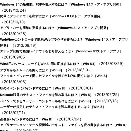
Windows 8.1の新機能、PDFを表示するには？［Windows 8.1ストア・アプリ開発］
（2013/10/24）
簡単にフライアウトを出すには？［Windows 8.1ストア・アプリ開発］
（2013/10/10）
アプリ・バーを簡単に実装するには？［Windows 8.1ストア・アプリ開発］
（2013/09/26）
WebViewコントロールで簡易Webブラウザを作るには？［Windows 8.1ストア・アプリ
（2013/09/19）
開発］
スナップ状態で画面レイアウトを切り替えるには？［Windows 8.1ストア・アプリ］
（2013/09/05）
（2013/08/29）
Win8用のソース・コードをWin8.1用に変換するには？［Win 8.1］
（2013/08/19）
アプリからチャームを開くには？［Win 8］
ファイル・ピッカーで開いたファイルを後で自動的に開くには？［Win 8］
（2013/08/08）
（2013/08/01）
UIのイベントにバインドするには？［Win 8］
（2013/07/25）
Unicode以外のテキスト・ファイルを読み取るには？［Win 8］
（2013/07/18）
バインドできるユーザー・コントロールを作るには？［Win 8］
ユーザーが指定したテキスト・ファイルを読み書きするには？［Win 8］
（2013/07/11）
（2013/07/04）
画像をバインドするには？［Win 8］
アプリケーション・データ記憶域のテキスト・ファイルを読み書きするには？［Win 8／
（2013/06/27）