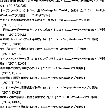
Coding4Fun Toolkit：カラーピッカーを使うには？［ユニバーサルWindowsアプリ開
（2015/03/05）
発］
オープンソースのコントロール集「Coding4Fun Toolkit」を使うには？［ユニバーサル
（2015/02/19）
Windowsアプリ開発］
中断からの再開時に処理をするには？［ユニバーサルWindowsアプリ開発］
（2015/02/05）
中断時にユーザーデータをファイルに保存するには？［ユニバーサルWindowsアプリ開
（2015/01/22）
発］
中断時にセッションデータを保存するには？［ユニバーサルWindowsアプリ開発］
（2015/01/08）
サンプルコードを素早く探すには？［ユニバーサルWindowsアプリ開発］
（2014/12/18）
イベントハンドラーを正しいタイミングで外すには？［ユニバーサルWindowsアプリ開
（2014/12/04）
発］
画面遷移の履歴を追加するには？［ユニバーサルWindowsアプリ開発］
（2014/11/20）
画面遷移の履歴を削除するには？［ユニバーサルWindowsアプリ開発］
（2014/11/06）
エンドユーザーの言語設定を取得するには？［ユニバーサルWindowsアプリ開発］
（2014/10/23）
OCR（光学文字認識）機能を実装するには？［ユニバーサルWindowsアプリ開発］
（2014/10/09）
エンドユーザーを識別するには？［ユニバーサルWindowsアプリ開発］