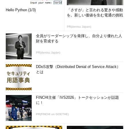
Hello Python (1/3)
「さすが」と言われる驚きや感動
を。新しい価値を生む電通の挑戦
PR(dentsu Japan)
全員がリーダーシップを発揮し、自分より優れた人
財を育成する
PR(dentsu Japan)
DDoS攻撃（Distributed Denial of Service Attack）
とは
FINCHI主催「IVS2026」トークセッションが話題
に！
PR(FINCHI on GOETHE)