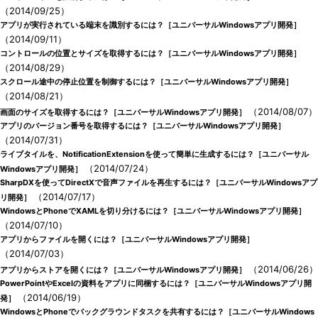
（2014/09/25）
アプリが実行されている端末を識別するには？［ユニバーサルWindowsアプリ開発］
（2014/09/11）
コントロールの位置とサイズを取得するには？［ユニバーサルWindowsアプリ開発］
（2014/08/29）
スクロール途中の停止位置を制御するには？［ユニバーサルWindowsアプリ開発］
（2014/08/21）
（2014/08/07）
画面のサイズを取得するには？［ユニバーサルWindowsアプリ開発］
アプリのバージョン番号を取得するには？［ユニバーサルWindowsアプリ開発］
（2014/07/31）
ライブタイルを、NotificationExtensionを使って簡単に生成するには？［ユニバーサル
（2014/07/24）
Windowsアプリ開発］
SharpDXを使ってDirectXで音声ファイルを再生するには？［ユニバーサルWindowsアプ
（2014/07/17）
リ開発］
WindowsとPhoneでXAMLを切り分けるには？［ユニバーサルWindowsアプリ開発］
（2014/07/10）
アプリからファイルを開くには？［ユニバーサルWindowsアプリ開発］
（2014/07/03）
（2014/06/26）
アプリからストアを開くには？［ユニバーサルWindowsアプリ開発］
PowerPointやExcelの資料をアプリに同梱するには？［ユニバーサルWindowsアプリ開
（2014/06/19）
発］
WindowsとPhoneでバックグラウンドタスクを共有するには？［ユニバーサルWindows