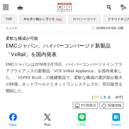
TOP
AIを作り動かし守り生かす
ロー/ノーコード
クラウドネイ
ニュース
2016年3月16日 公開
柔軟な構成が可能
EMCジャパン、ハイパーコンバージド新製品
「VxRail」を国内発表
EMCジャパンは2016年3月15日、ハイパーコンバージドインフラ
アプライアンスの新製品「VCE VxRail Appliance」を国内発表し
た。「VSPEX BLUE」の後継製品で、柔軟な構成の選択肢が最大
の特徴。ネットワールドとネットワンシステムズが、同日販売を
開始した。
[
三木 泉
，＠IT]
PC用表示
関連情報
Share
Post
LINE
Hatena