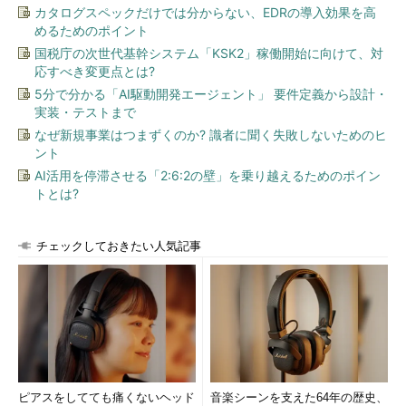
いるという。なお、米EMCは注文を受けてから7日間で出荷する
カタログスペックだけでは分からない、EDRの導入効果を高
としている。
めるためのポイント
国税庁の次世代基幹システム「KSK2」稼働開始に向けて、対
応すべき変更点とは?
5分で分かる「AI駆動開発エージェント」 要件定義から設計・
実装・テストまで
なぜ新規事業はつまずくのか? 識者に聞く失敗しないためのヒ
ント
AI活用を停滞させる「2:6:2の壁」を乗り越えるためのポイン
トとは?
EMCがこれまでのHCIAビジネスで学んだのは、「顧客は柔
軟性を求めている」ということだという。VxRailでは、構成
チェックしておきたい人気記事
の選択肢を豊富に用意し、多様な用途やニーズに対応する
目安となる最低価格は、VxRail 60の最小構成（6コアCPU×4、
メモリ64GB、ストレージ3.6TB）の場合、750万円という。ネッ
トワールドの森田氏は、これにvSphereのライセンスとサポート
を含め、思い切った価格で提供すると話した。「ストリートプラ
イスで、5年間の24時間保守付きで1200万円程度」という。
vSphereのライセンスを保有する顧客には、1000万円程度で提供
ピアスをしてても痛くないヘッド
音楽シーンを支えた64年の歴史、