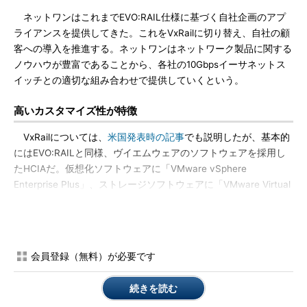
ネットワンはこれまでEVO:RAIL仕様に基づく自社企画のアプ
ライアンスを提供してきた。これをVxRailに切り替え、自社の顧
客への導入を推進する。ネットワンはネットワーク製品に関する
ノウハウが豊富であることから、各社の10Gbpsイーサネットス
イッチとの適切な組み合わせで提供していくという。
高いカスタマイズ性が特徴
VxRailについては、
米国発表時の記事
でも説明したが、基本的
にはEVO:RAILと同様、ヴイエムウェアのソフトウェアを採用し
たHCIAだ。仮想化ソフトウェアに「VMware vSphere
Enterprise Plus」、ストレージソフトウェアに「VMware Virtual
SAN」、そしてグラフィカルに運用管理ができるツールを搭載。
これにEMCの遠隔複製、クラウドゲートウェイソフトウェアなど
を組み合わせている。最初の電源投入から15分で利用できる状態
になる点や、仮想化環境の拡張を、新規アプライアンスの追加接
会員登録（無料）が必要です
続によって5分程度で行える点も変わらない。
続きを読む