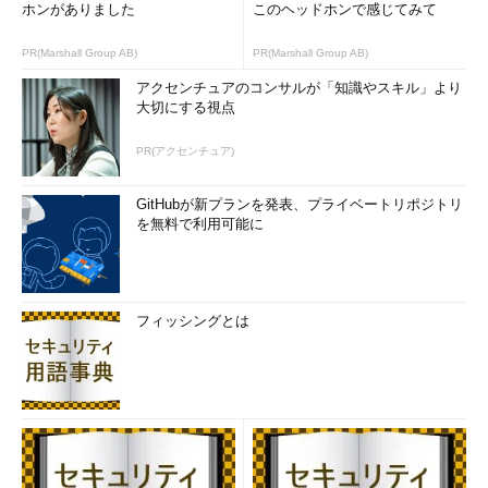
できるという。
ホンがありました
このヘッドホンで感じてみて
PR(Marshall Group AB)
PR(Marshall Group AB)
アクセンチュアのコンサルが「知識やスキル」より
大切にする視点
PR(アクセンチュア)
GitHubが新プランを発表、プライベートリポジトリ
を無料で利用可能に
フィッシングとは