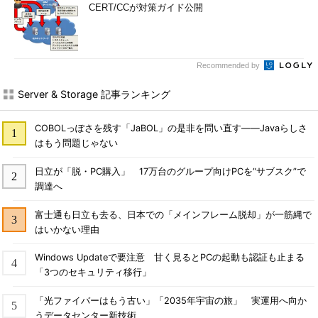
CERT/CCが対策ガイド公開
Recommended by
Server & Storage 記事ランキング
COBOLっぽさを残す「JaBOL」の是非を問い直す――Javaらしさ
はもう問題じゃない
日立が「脱・PC購入」 17万台のグループ向けPCを“サブスク”で
調達へ
富士通も日立も去る、日本での「メインフレーム脱却」が一筋縄で
はいかない理由
Windows Updateで要注意 甘く見るとPCの起動も認証も止まる
「3つのセキュリティ移行」
「光ファイバーはもう古い」「2035年宇宙の旅」 実運用へ向か
うデータセンター新技術