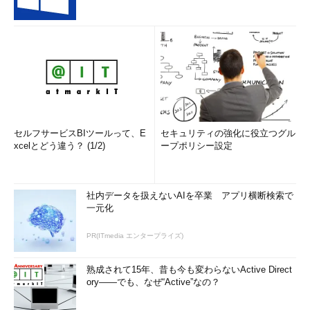
セルフサービスBIツールって、E
セキュリティの強化に役立つグル
xcelとどう違う？ (1/2)
ープポリシー設定
社内データを扱えないAIを卒業 アプリ横断検索で
一元化
PR(ITmedia エンタープライズ)
熟成されて15年、昔も今も変わらないActive Direct
ory――でも、なぜ“Active”なの？