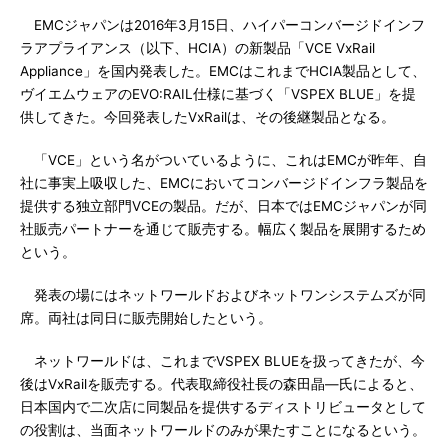
EMCジャパンは2016年3月15日、ハイパーコンバージドインフ
ラアプライアンス（以下、HCIA）の新製品「VCE VxRail
Appliance」を国内発表した。EMCはこれまでHCIA製品として、
ヴイエムウェアのEVO:RAIL仕様に基づく「VSPEX BLUE」を提
供してきた。今回発表したVxRailは、その後継製品となる。
「VCE」という名がついているように、これはEMCが昨年、自
社に事実上吸収した、EMCにおいてコンバージドインフラ製品を
提供する独立部門VCEの製品。だが、日本ではEMCジャパンが同
社販売パートナーを通じて販売する。幅広く製品を展開するため
という。
発表の場にはネットワールドおよびネットワンシステムズが同
席。両社は同日に販売開始したという。
ネットワールドは、これまでVSPEX BLUEを扱ってきたが、今
後はVxRailを販売する。代表取締役社長の森田晶―氏によると、
日本国内で二次店に同製品を提供するディストリビュータとして
の役割は、当面ネットワールドのみが果たすことになるという。