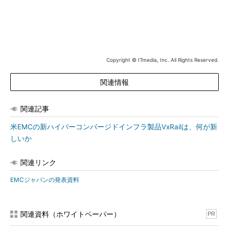
Copyright © ITmedia, Inc. All Rights Reserved.
関連情報
「ニーズに応じてインフラを拡張していく」という、調達の
スタイル変革がVxRailのテーマ
関連記事
VxRailの特徴は最小構成価格の低下と、構成選択肢の幅広さに
ある。
米EMCの新ハイパーコンバージドインフラ製品VxRailは、何が新
しいか
VxRailは全モデルが2Uサイズのシャーシに4基のコンピュータ
ノードを格納した構成だが、販売開始しているSSD／HDDのハイ
関連リンク
ブリッドストレージモデルが4機種、第2四半期に提供開始予定
EMCジャパンの発表資料
のオールフラッシュストレージモデルで5機種の計9機種が用意さ
れている。さらに、各機種でメモリ、ストレージ容量、ネットワ
ークインターフェースに複数の選択肢がある。注文に応じて構成
関連資料（ホワイトペーパー）
PR
を行って出荷するCTO（Customized-to-Order）方式を採用して