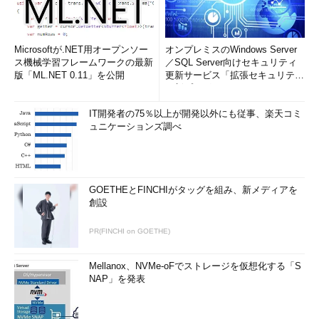
Microsoftが.NET用オープンソー
オンプレミスのWindows Server
ス機械学習フレームワークの最新
／SQL Server向けセキュリティ
版「ML.NET 0.11」を公開
更新サービス「拡張セキュリティ
更新プログ...
IT開発者の75％以上が開発以外にも従事、楽天コミ
ュニケーションズ調べ
GOETHEとFINCHIがタッグを組み、新メディアを
創設
PR(FINCHI on GOETHE)
Mellanox、NVMe-oFでストレージを仮想化する「S
NAP」を発表