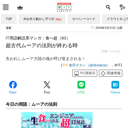
TOP
AIを作り動かし守り生かす
ロー/ノーコード
クラウドネイ
連載
2016年5月31日 公開
IT用語解説系マンガ：食べ超（93）
超古代ムーアの法則が終わる時
（1/4 ページ）
失われしムーア大陸の魂が呼び覚まされる！
[
倉田タカシ（@deadpop）
，＠IT]
PC用表示
関連情報
Share
Post
LINE
Hatena
今日の用語：ムーアの法則