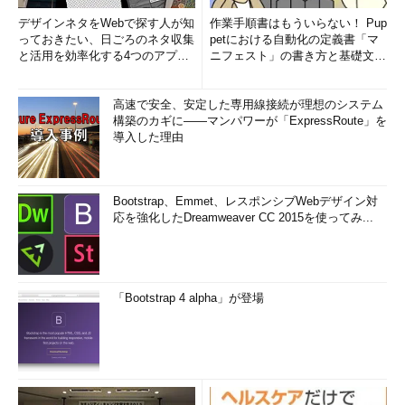
デザインネタをWebで探す人が知
作業手順書はもういらない！ Pup
っておきたい、日ごろのネタ収集
petにおける自動化の定義書「マ
と活用を効率化する4つのアプリ
ニフェスト」の書き方と基礎文法
(1/3)
まとめ (1/5)
高速で安全、安定した専用線接続が理想のシステム
構築のカギに――マンパワーが「ExpressRoute」を
導入した理由
Bootstrap、Emmet、レスポンシブWebデザイン対
応を強化したDreamweaver CC 2015を使ってみ...
「Bootstrap 4 alpha」が登場