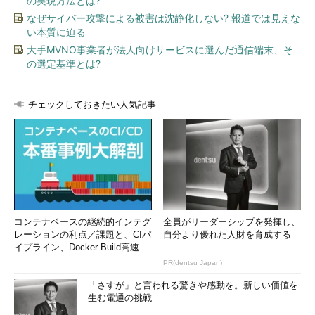
の実現方法とは?
なぜサイバー攻撃による被害は沈静化しない? 報道では見えな
い本質に迫る
大手MVNO事業者が法人向けサービスに選んだ通信端末、そ
の選定基準とは?
チェックしておきたい人気記事
コンテナベースの継続的インテグ
全員がリーダーシップを発揮し、
レーションの利点／課題と、CIパ
自分より優れた人財を育成する
イプライン、Docker Build高速化
のコツ (1/2...
PR(dentsu Japan)
「さすが」と言われる驚きや感動を。新しい価値を
生む電通の挑戦