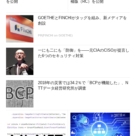
を公開
補版（RC）を公開
GOETHEとFINCHIがタッグを組み、新メディアを
創設
PR(FINCHI on GOETHE)
一にも二にも「防御」を――元CIAのCISOが提言し
た6つのセキュリティ対策
2018年の災害では34.2％で「BCPが機能した」、N
TTデータ経営研究所が調査