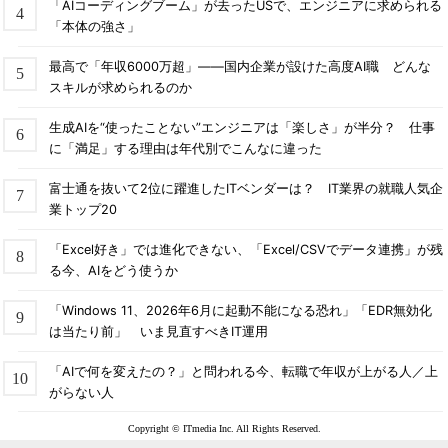
「AIコーディングブーム」が去ったUSで、エンジニアに求められる
「本体の強さ」
最高で「年収6000万超」――国内企業が設けた高度AI職 どんな
スキルが求められるのか
生成AIを“使ったことない”エンジニアは「楽しさ」が半分？ 仕事
に「満足」する理由は年代別でこんなに違った
富士通を抜いて2位に躍進したITベンダーは？ IT業界の就職人気企
業トップ20
「Excel好き」では進化できない、「Excel/CSVでデータ連携」が残
る今、AIをどう使うか
「Windows 11、2026年6月に起動不能になる恐れ」「EDR無効化
は当たり前」 いま見直すべきIT運用
「AIで何を変えたの？」と問われる今、転職で年収が上がる人／上
がらない人
Copyright © ITmedia Inc. All Rights Reserved.