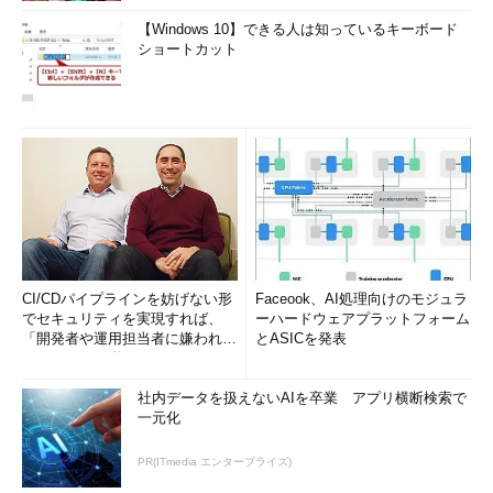
【Windows 10】できる人は知っているキーボード
ショートカット
CI/CDパイプラインを妨げない形
Faceook、AI処理向けのモジュラ
でセキュリティを実現すれば、
ーハードウェアプラットフォーム
「開発者や運用担当者に嫌われな
とASICを発表
いWAF」は可能か
社内データを扱えないAIを卒業 アプリ横断検索で
一元化
PR(ITmedia エンタープライズ)