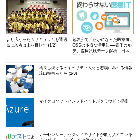
より広がったカリキュラムを通過
勉強会で明らかになった医療向け
点に若者は上を目指す (1/2)
OSSの多様な活用法──電子カル
テ、臨床試験データ解析、日本語
医学用語プラットフォーム、画...
成長し続けるセキュリティ人材と悲嘆に暮れる情報
流出被害者たち (1/3)
マイクロソフトとレッドハットがクラウドで提携
カーセンサー、ゼクシィのサイトが取り入れている