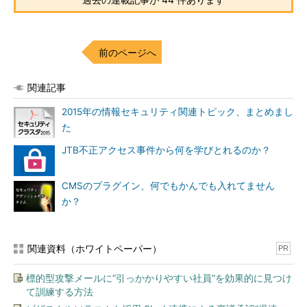
この他にも、2016年6月のセキュリティクラスタは以下のよう
な話題で盛り上がっていました。7月はどのようなことが起きる
のでしょうね。
前のページへ
NIST（米国国立標準技術研究所）が「パスワードの定期変
関連記事
更させるべきでない」と発表
2015年の情報セキュリティ関連トピック、まとめまし
「パズドラ」のチートツールを配布していた大学生が逮捕
た
される
Windows10への強制アップグレードは「不正指令電磁的記
JTB不正アクセス事件から何を学びとれるのか？
録に関する罪」に当たる？
Twitterのアカウント情報が漏えい!?
CMSのプラグイン、何でもかんでも入れてません
LINEが常時のバグバウンティプログラムを開始
か？
piyologが名誉毀損（きそん）で訴えられる!?
PCをリモート操作する「TeamViewer」の乗っ取りで被害
関連資料（ホワイトペーパー）
多数
PR
標的型攻撃メールに“引っかかりやすい社員”を効果的に見つけ
著者プロフィール
て訓練する方法