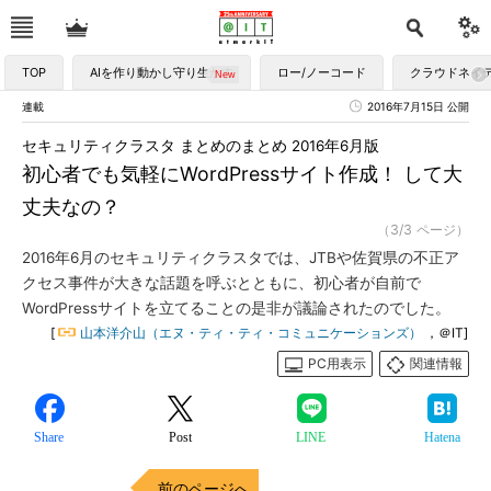
TOP
AIを作り動かし守り生かす
ロー/ノーコード
クラウドネイ
連載
2016年7月15日 公開
セキュリティクラスタ まとめのまとめ 2016年6月版
初心者でも気軽にWordPressサイト作成！ して大
丈夫なの？
（3/3 ページ）
2016年6月のセキュリティクラスタでは、JTBや佐賀県の不正ア
クセス事件が大きな話題を呼ぶとともに、初心者が自前で
WordPressサイトを立てることの是非が議論されたのでした。
[
山本洋介山（エヌ・ティ・ティ・コミュニケーションズ）
，＠IT]
PC用表示
関連情報
Share
Post
LINE
Hatena
前のページへ