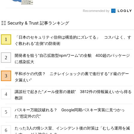
Recommended by
Security & Trust 記事ランキング
「日本のセキュリティ信仰は構造的にズレてる」 コスパよく、す
ぐ救われる“左側”の防衛術
開発者を狙う“自己拡散型npmワーム”の全貌 400超のパッケージ
に感染拡大
平和ボケの代償？ ニチレイショックの裏で進行する“ド級のデー
タ漏えい”
講談社で起きた“メール侵害の連鎖” 3812件の情報漏えいから得る
教訓
パスキー万能説破れる？ Google同期パスキー実装に見つかっ
た“想定外の穴”
たった3人の情シス室、インシデント後の対策は「むしろ運用を減