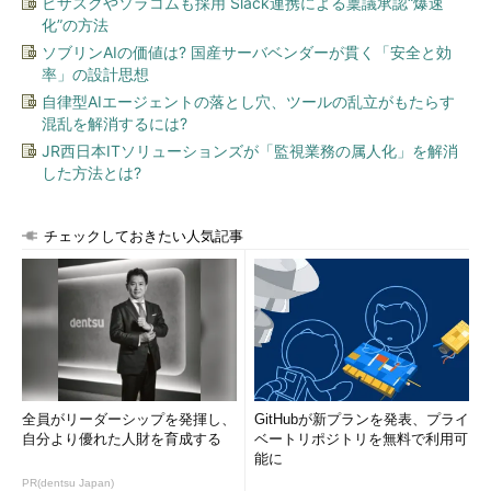
ビザスクやソラコムも採用 Slack連携による稟議承認“爆速
山本洋介山
化”の方法
ソブリンAIの価値は? 国産サーバベンダーが貫く「安全と効
bogus.jp
率」の設計思想
自律型AIエージェントの落とし穴、ツールの乱立がもたらす
猫と一緒に自宅の警備をする傍ら、「twitterセキュリティネタ
混乱を解消するには?
まとめ」というブログを日々更新しているtwitterウォッチャ
JR西日本ITソリューションズが「監視業務の属人化」を解消
ー。セキュリティやネットワークに関する原稿も書いていま
した方法とは?
す。
チェックしておきたい人気記事
全員がリーダーシップを発揮し、
GitHubが新プランを発表、プライ
自分より優れた人財を育成する
ベートリポジトリを無料で利用可
能に
PR(dentsu Japan)