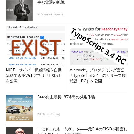
生む電通の挑戦
PR(dentsu Japan)
NICT、サイバー脅威情報を自動
Microsoft、プログラミング言語
集約できるWebアプリ「EXIST」
「TypeScript 3.4」のリリース候
を公開
補版（RC）を公開
Jeep史上最長! 85時間の試乗体験
PR(Jeep Japan)
一にも二にも「防御」を――元CIAのCISOが提言し