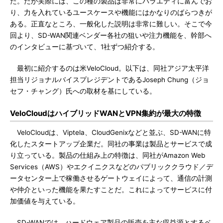
た。だが実際には、この種の製品は非常にバラエティに富んでお
り、力を入れているユースケースや機能にはかなりのばらつきが
ある。正直なところ、一般化した説明は非常に難しい。そこで今
回より、SD-WAN関連ベンダー各社の狙いや注力機能を、幹部へ
のインタビューに基づいて、1社ずつ紹介する。
最初に紹介するのは米VeloCloud。以下は、同社アジア太平洋
担当リジョナルバイスプレジデントであるJoseph Chung（ジョ
セフ・チャング）氏への取材を基にしている。
VeloCloudはハイブリッドWANとVPN集約が最大の特徴
VeloCloudは、Viptela、CloudGenixなどと並ぶ、SD-WANに特
化したスタートアップ企業だ。同社の事業は製品とサービスで成
り立っている。製品の仕組み上の特徴は、同社がAmazon Web
Services（AWS）やエクイニクスなどのパブリッククラウド／デ
ータセンター上で稼働させるゲートウェイによって、通信の計測
や仲介といった機能を果たすことだ。これによってサービスに付
加価値を与えている。
SD-WANでは、ハードウェア製品の販売を主な収益源とするベ