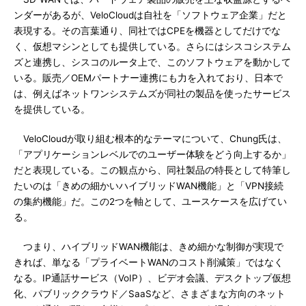
ンダーがあるが、VeloCloudは自社を「ソフトウェア企業」だと
表現する。その言葉通り、同社ではCPEを機器としてだけでな
く、仮想マシンとしても提供している。さらにはシスコシステム
ズと連携し、シスコのルータ上で、このソフトウェアを動かして
いる。販売／OEMパートナー連携にも力を入れており、日本で
は、例えばネットワンシステムズが同社の製品を使ったサービス
を提供している。
VeloCloudが取り組む根本的なテーマについて、Chung氏は、
「アプリケーションレベルでのユーザー体験をどう向上するか」
だと表現している。この観点から、同社製品の特長として特筆し
たいのは「きめの細かいハイブリッドWAN機能」と「VPN接続
の集約機能」だ。この2つを軸として、ユースケースを広げてい
る。
つまり、ハイブリッドWAN機能は、きめ細かな制御が実現で
きれば、単なる「プライベートWANのコスト削減策」ではなく
なる。IP通話サービス（VoIP）、ビデオ会議、デスクトップ仮想
化、パブリッククラウド／SaaSなど、さまざまな方向のネット