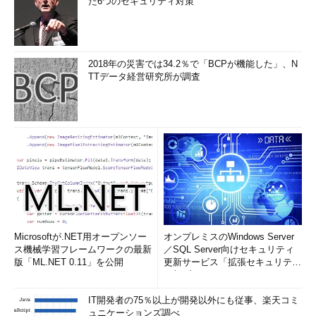
た6つのセキュリティ対策
2018年の災害では34.2％で「BCPが機能した」、N
TTデータ経営研究所が調査
Microsoftが.NET用オープンソー
オンプレミスのWindows Server
ス機械学習フレームワークの最新
／SQL Server向けセキュリティ
版「ML.NET 0.11」を公開
更新サービス「拡張セキュリティ
更新プログ...
IT開発者の75％以上が開発以外にも従事、楽天コミ
ュニケーションズ調べ