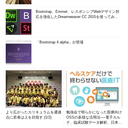
Bootstrap、Emmet、レスポンシブWebデザイン対
応を強化したDreamweaver CC 2015を使ってみ...
「Bootstrap 4 alpha」が登場
より広がったカリキュラムを通過
勉強会で明らかになった医療向け
点に若者は上を目指す (1/2)
OSSの多様な活用法──電子カル
テ、臨床試験データ解析、日本語
医学用語プラットフォーム、画...