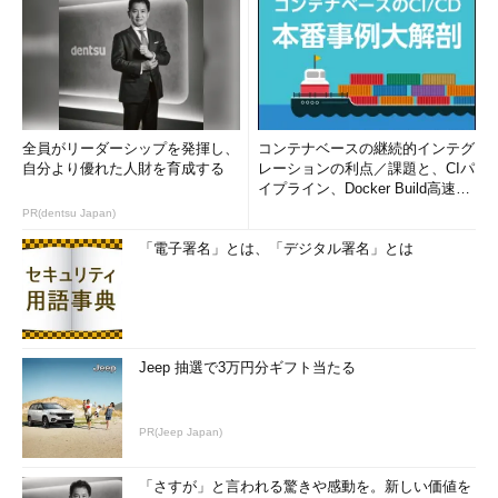
全員がリーダーシップを発揮し、
コンテナベースの継続的インテグ
自分より優れた人財を育成する
レーションの利点／課題と、CIパ
イプライン、Docker Build高速化
のコツ (1/2...
PR(dentsu Japan)
「電子署名」とは、「デジタル署名」とは
Jeep 抽選で3万円分ギフト当たる
PR(Jeep Japan)
「さすが」と言われる驚きや感動を。新しい価値を