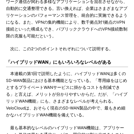
ワーク通信が関わる多様なアプリケーションを混在させながら、
自動的に交通整理できる。言い換えれば、企業はさまざまなアプ
リケーションのパフォーマンス管理を、統合的に実施できるよう
になる。また、VPNの集約機能により、数千拠点対1拠点のVPN
接続といった構成もでき、パブリッククラウドへのVPN接続数制
限の克服も可能だという。
次に、この2つのポイントそれぞれについて説明する。
「ハイブリッドWAN」にもいろいろなレベルがある
本連載の第1回で説明したように、ハイブリッドWANは多くの
SD-WAN製品における基本機能となっている。「専用線をはじめ
とするプライベートWANサービスに掛かるコストを削減でき
る」と言えば、メリットが分かりやすいからだ。だが、「ハイブ
リッドWAN機能」にも、さまざまなレベルが考えられる。
VeloCloudは、おそらく現在のSD-WAN製品の中で、最もきめ細
かなハイブリッドWAN機能を備えている。
最も基本的なレベルのハイブリッドWAN機能は、アプリケー