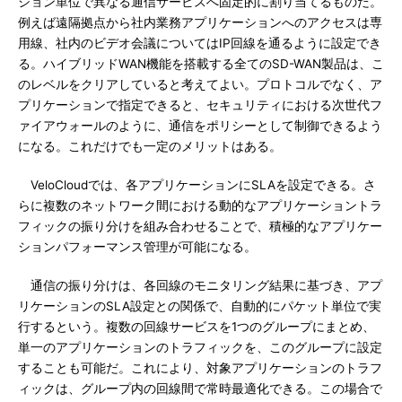
ション単位で異なる通信サービスへ固定的に割り当てるものだ。
例えば遠隔拠点から社内業務アプリケーションへのアクセスは専
用線、社内のビデオ会議についてはIP回線を通るように設定でき
る。ハイブリッドWAN機能を搭載する全てのSD-WAN製品は、こ
のレベルをクリアしていると考えてよい。プロトコルでなく、ア
プリケーションで指定できると、セキュリティにおける次世代フ
ァイアウォールのように、通信をポリシーとして制御できるよう
になる。これだけでも一定のメリットはある。
VeloCloudでは、各アプリケーションにSLAを設定できる。さ
らに複数のネットワーク間における動的なアプリケーショントラ
フィックの振り分けを組み合わせることで、積極的なアプリケー
ションパフォーマンス管理が可能になる。
通信の振り分けは、各回線のモニタリング結果に基づき、アプ
リケーションのSLA設定との関係で、自動的にパケット単位で実
行するという。複数の回線サービスを1つのグループにまとめ、
単一のアプリケーションのトラフィックを、このグループに設定
することも可能だ。これにより、対象アプリケーションのトラフ
ィックは、グループ内の回線間で常時最適化できる。この場合で