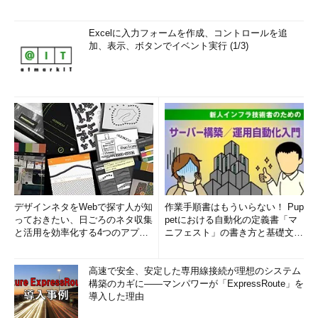
Excelに入力フォームを作成、コントロールを追
加、表示、ボタンでイベント実行 (1/3)
デザインネタをWebで探す人が知
作業手順書はもういらない！ Pup
っておきたい、日ごろのネタ収集
petにおける自動化の定義書「マ
と活用を効率化する4つのアプリ
ニフェスト」の書き方と基礎文法
(1/3)
まとめ (1/5)
高速で安全、安定した専用線接続が理想のシステム
構築のカギに――マンパワーが「ExpressRoute」を
導入した理由