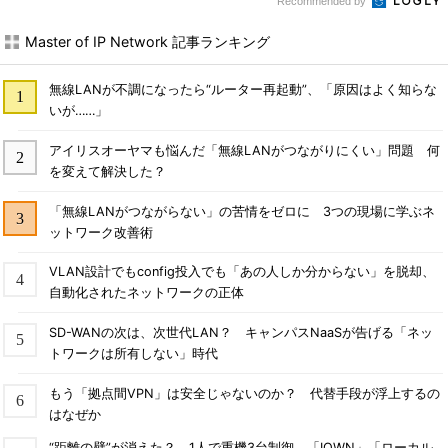
Recommended by
Master of IP Network 記事ランキング
無線LANが不調になったら“ルーター再起動”、「原因はよく知らな
いが……」
アイリスオーヤマも悩んだ「無線LANがつながりにくい」問題 何
を変えて解決した？
「無線LANがつながらない」の苦情をゼロに 3つの現場に学ぶネ
ットワーク改善術
VLAN設計でもconfig投入でも「あの人しか分からない」を脱却、
自動化されたネットワークの正体
SD-WANの次は、次世代LAN？ キャンパスNaaSが告げる「ネッ
トワークは所有しない」時代
もう「拠点間VPN」は安全じゃないのか？ 代替手段が浮上するの
はなぜか
“距離の壁”が消えた？ 1人で重機3台制御、「IOWN」「ローカル