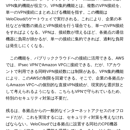
VPN集約機能が役立つ。VPN集約機能とは、複数のVPN接続を、
単一のVPN接続にまとめ上げる機能を指す。この機能は
VeloCloudのゲートウェイで実行される。これにより、企業の本
社などが複数の拠点とVPN接続を行う場合でも、単一のVPN接続
をすればよくなる。VPNは、接続数が増えるほど、各拠点の通信
機器に負荷が掛かるが、単一の接続に集約できれば、過剰な負荷
は発生しにくくなる。
この機能を、パブリッククラウドへの接続に活用できる。AWS
では、IPsec VPNでAmazon VPCに接続できる。だが、1アカウ
ントで利用できる同時VPN接続数には制限がある。VPN集約機能
により、このAWSの制限を回避できる。そこで、企業の各拠点か
らAmazon VPCへの個別的な直接VPN接続が、現実的な選択肢と
して考えられるようになる。こちらもVPNで守られているため、
特別のセキュリティ対策は不要だ。
残るは、各拠点からの一般的なインターネットアクセスのオフロ
ードだが、これを実現するには、セキュリティ対策を考えなけれ
ばならない。VeloCloudでは各拠点に設置する同社のCPE機器