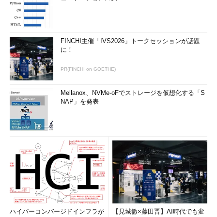
FINCHI主催「IVS2026」トークセッションが話題
に！
PR(FINCHI on GOETHE)
Mellanox、NVMe-oFでストレージを仮想化する「S
NAP」を発表
ハイパーコンバージドインフラが
【見城徹×藤田晋】AI時代でも変