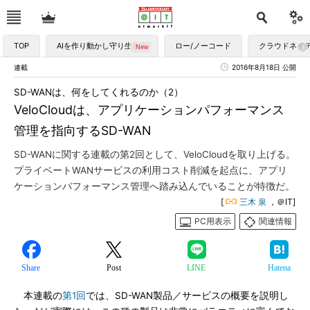
TOP
AIを作り動かし守り生かす
ロー/ノーコード
クラウドネイ
連載
2016年8月18日 公開
SD-WANは、何をしてくれるのか（2）
VeloCloudは、アプリケーションパフォーマンス
管理を指向するSD-WAN
SD-WANに関する連載の第2回として、VeloCloudを取り上げる。
プライベートWANサービスの利用コスト削減を起点に、アプリ
ケーションパフォーマンス管理へ踏み込んでいることが特徴だ。
[
三木 泉
，＠IT]
PC用表示
関連情報
Share
Post
LINE
Hatena
本連載の
第1回
では、SD-WAN製品／サービスの概要を説明し