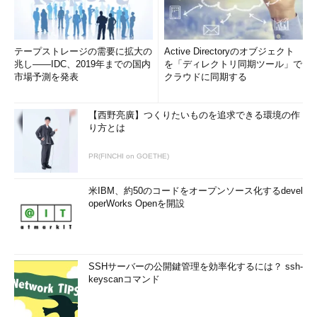
テープストレージの需要に拡大の
Active Directoryのオブジェクト
兆し――IDC、2019年までの国内
を「ディレクトリ同期ツール」で
市場予測を発表
クラウドに同期する
【西野亮廣】つくりたいものを追求できる環境の作
り方とは
PR(FINCHI on GOETHE)
米IBM、約50のコードをオープンソース化するdevel
operWorks Openを開設
SSHサーバーの公開鍵管理を効率化するには？ ssh-
keyscanコマンド