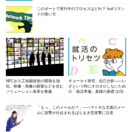
このポートで実行中のプロセスはどれ？ lsofコマン
ドの使い方
NECが人工知能技術の開発を強
ギョーカイ研究、自己分析――い
化、映像・画像の探索などを含む
ざという時にオロオロしないため
ソリューション体系を整備
の「就活準備」基礎の基礎 (1/3)
「えっ、このメールが？」――マトモな文面のメー
ルに攻撃が仕込まれるばらまき型攻撃に注意