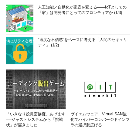
人工知能／自動化が家庭を変える――IoTとしての
「家」は開発者にとってのフロンティアか (1/3)
“適度な不信感”をベースに考える「人間のセキュリ
ティ」 (1/2)
「いきなり役員面接権」あげます
ヴイエムウェア、Virtual SAN強
──ジャストシステムから「挑戦
化でハイパーコンバージドインフ
状」が届きました
ラの選択肢広げる