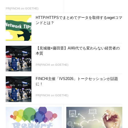
PR(FINCHI on GOETHE)
HTTP/HTTPSでまとめてデータを取得するwgetコマ
ンドとは？
【見城徹×藤田晋】AI時代でも変わらない経営者の
本質
PR(FINCHI on GOETHE)
FINCHI主催「IVS2026」トークセッションが話題
に！
PR(FINCHI on GOETHE)