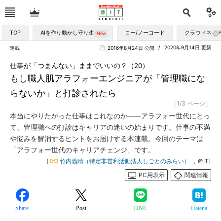
TOP
AIを作り動かし守り生かす
ロー/ノーコード
クラウドネイ
2020年9月14日 更新
連載
2016年8月24日 公開
仕事が「つまんない」ままでいいの？（20）
もし職人肌アラフォーエンジニアが「管理職にな
らないか」と打診されたら
（1/3 ページ）
本当にやりたかった仕事はこれなのか――アラフォー世代にとっ
て、管理職への打診はキャリアの迷いの始まりです。仕事の不満
や悩みを解消するヒントをお届けする本連載。今回のテーマは
「アラフォー世代のキャリアチェンジ」です。
[
竹内義晴（特定非営利活動法人しごとのみらい）
，＠IT]
PC用表示
関連情報
Share
Post
LINE
Hatena