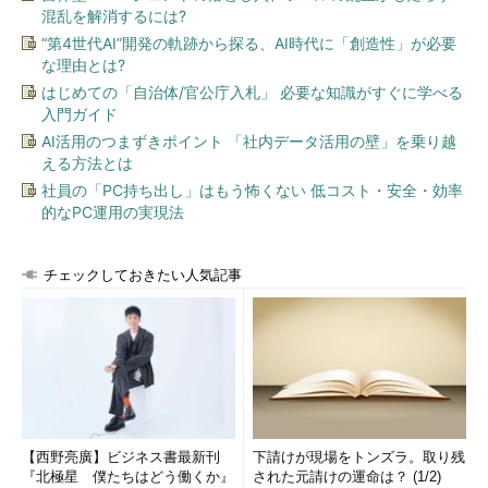
混乱を解消するには?
“第4世代AI”開発の軌跡から探る、AI時代に「創造性」が必要
な理由とは?
はじめての「自治体/官公庁入札」 必要な知識がすぐに学べる
入門ガイド
AI活用のつまずきポイント 「社内データ活用の壁」を乗り越
える方法とは
社員の「PC持ち出し」はもう怖くない 低コスト・安全・効率
的なPC運用の実現法
チェックしておきたい人気記事
【西野亮廣】ビジネス書最新刊
下請けが現場をトンズラ。取り残
『北極星 僕たちはどう働くか』
された元請けの運命は？ (1/2)