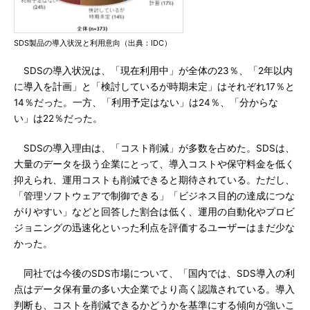
SDS製品の導入状況と利用意向（出典：IDC）
SDSの導入状況は、「現在利用中」が全体の23％、「2年以内
に導入を計画」と「検討しているが時期未定」はそれぞれ17％と
14％だった。一方、「利用予定はない」は24％、「分からな
い」は22％だった。
SDSの導入理由は、「コスト削減」が多数を占めた。SDSは、
大量のデータを扱う企業にとって、導入コストや保守料金を低く
抑えられ、運用コストも削減できると期待されている。ただし、
「管理ソフトウェアで制御できる」「ビジネス目的の達成につな
がりやすい」などと回答した割合は低く、運用の自動化やプロビ
ジョニングの迅速化といった利点を評価するユーザーはまだ少な
かった。
同社では今後のSDS市場について、「国内では、SDS導入の利
点はデータ保有量の多い大企業でより高く認識されている。導入
判断も、コストを削減できるかどうかを基準にする傾向が強いこ