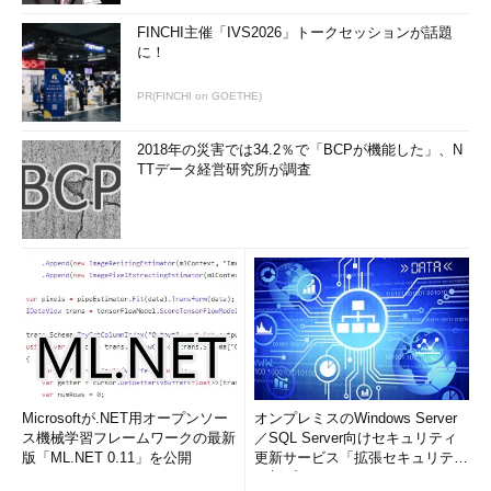
FINCHI主催「IVS2026」トークセッションが話題
に！
PR(FINCHI on GOETHE)
2018年の災害では34.2％で「BCPが機能した」、N
TTデータ経営研究所が調査
Microsoftが.NET用オープンソー
オンプレミスのWindows Server
ス機械学習フレームワークの最新
／SQL Server向けセキュリティ
版「ML.NET 0.11」を公開
更新サービス「拡張セキュリティ
更新プログ...