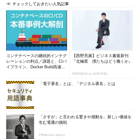
チェックしておきたい人気記事
コンテナベースの継続的インテグ
【西野亮廣】ビジネス書最新刊
レーションの利点／課題と、CIパ
『北極星 僕たちはどう働くか』
イプライン、Docker Build高速化
のコツ (1/2...
PR(FINCHI on GOETHE)
「電子署名」とは、「デジタル署名」とは
「さすが」と言われる驚きや感動を。新しい価値を
生む電通の挑戦
PR(dentsu Japan)