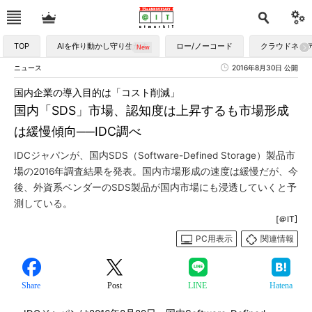
TOP
AIを作り動かし守り生かす
ロー/ノーコード
クラウドネイ
ニュース
2016年8月30日 公開
国内企業の導入目的は「コスト削減」
国内「SDS」市場、認知度は上昇するも市場形成
は緩慢傾向──IDC調べ
IDCジャパンが、国内SDS（Software-Defined Storage）製品市
場の2016年調査結果を発表。国内市場形成の速度は緩慢だが、今
後、外資系ベンダーのSDS製品が国内市場にも浸透していくと予
測している。
[＠IT]
PC用表示
関連情報
Share
Post
LINE
Hatena