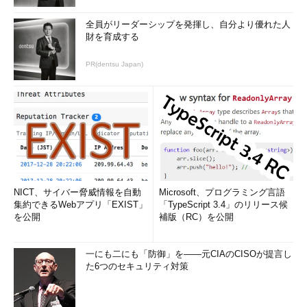
全員がリーダーシップを発揮し、自分より優れた人
財を育成する
PR(dentsu Japan)
NICT、サイバー脅威情報を自動
Microsoft、プログラミング言語
集約できるWebアプリ「EXIST」
「TypeScript 3.4」のリリース候
を公開
補版（RC）を公開
一にも二にも「防御」を――元CIAのCISOが提言し
た6つのセキュリティ対策