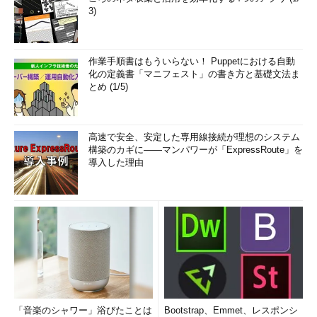
3)
作業手順書はもういらない！ Puppetにおける自動
化の定義書「マニフェスト」の書き方と基礎文法ま
とめ (1/5)
高速で安全、安定した専用線接続が理想のシステム
構築のカギに――マンパワーが「ExpressRoute」を
導入した理由
「音楽のシャワー」浴びたことは
Bootstrap、Emmet、レスポンシ