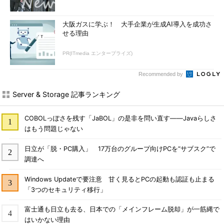
大阪ガスに学ぶ！ 大手企業が生成AI導入を成功さ
せる理由
PR(ITmedia エンタープライズ)
Recommended by
Server & Storage 記事ランキング
COBOLっぽさを残す「JaBOL」の是非を問い直す――Javaらしさ
はもう問題じゃない
日立が「脱・PC購入」 17万台のグループ向けPCを“サブスク”で
調達へ
Windows Updateで要注意 甘く見るとPCの起動も認証も止まる
「3つのセキュリティ移行」
富士通も日立も去る、日本での「メインフレーム脱却」が一筋縄で
はいかない理由