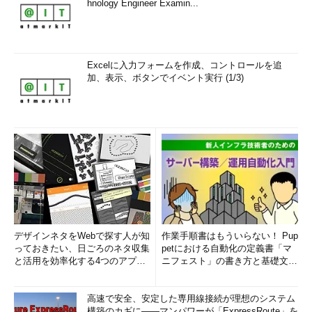
hnology Engineer Examin...
Excelに入力フォームを作成、コントロールを追
加、表示、ボタンでイベント実行 (1/3)
デザインネタをWebで探す人が知
作業手順書はもういらない！ Pup
っておきたい、日ごろのネタ収集
petにおける自動化の定義書「マ
と活用を効率化する4つのアプリ
ニフェスト」の書き方と基礎文法
(1/3)
まとめ (1/5)
高速で安全、安定した専用線接続が理想のシステム
構築のカギに――マンパワーが「ExpressRoute」を