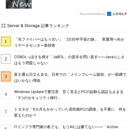
Recommended by
Server & Storage 記事ランキング
「光ファイバーはもう古い」「2035年宇宙の旅」 実運用へ向か
うデータセンター新技術
COBOLっぽさを残す「JaBOL」の是非を問い直す――Javaらしさ
はもう問題じゃない
富士通も日立も去る、日本での「メインフレーム脱却」が一筋縄で
はいかない理由
Windows Updateで要注意 甘く見るとPCの起動も認証も止まる
「3つのセキュリティ移行」
トヨタが「6カ月もかかっていた高性能PCの調達」を不要に 何を
変えたのか？
ITインフラ専門家の私でも、もうAIには勝てない――「Active