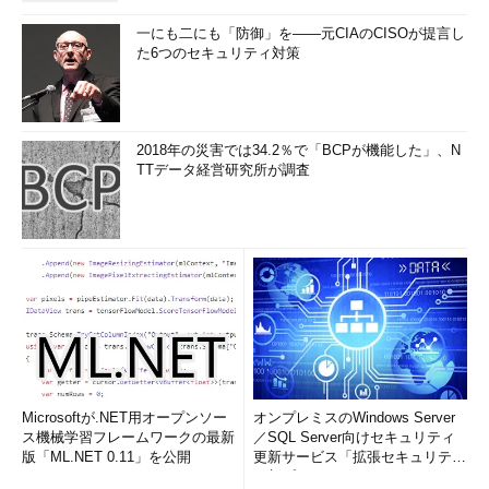
一にも二にも「防御」を――元CIAのCISOが提言し
た6つのセキュリティ対策
2018年の災害では34.2％で「BCPが機能した」、N
TTデータ経営研究所が調査
Microsoftが.NET用オープンソー
オンプレミスのWindows Server
ス機械学習フレームワークの最新
／SQL Server向けセキュリティ
版「ML.NET 0.11」を公開
更新サービス「拡張セキュリティ
更新プログ...