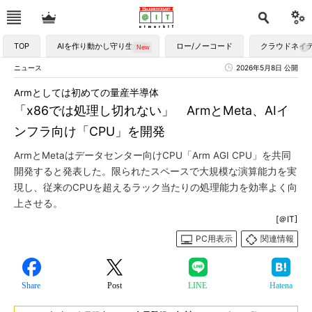
TOP
AIを作り動かし守り生かす
ロー/ノーコード
クラウドネイ
ニュース
2026年5月8日 公開
Armとしては初めての量産半導体
「x86では処理し切れない」 ArmとMeta、AIイ
ンフラ向け「CPU」を開発
ArmとMetaはデータセンター向けCPU「Arm AGI CPU」を共同
開発すると発表した。限られたスペースで大規模な演算能力を実
現し、従来のCPUを超えるラック当たりの処理能力を効率よく向
上させる。
[＠IT]
PC用表示
関連情報
Share
Post
LINE
Hatena