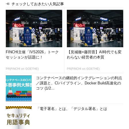
チェックしておきたい人気記事
FINCHI主催「IVS2026」トーク
【見城徹×藤田晋】AI時代でも変
セッションが話題に！
わらない経営者の本質
PR(FINCHI on GOETHE)
PR(FINCHI on GOETHE)
コンテナベースの継続的インテグレーションの利点
／課題と、CIパイプライン、Docker Build高速化の
コツ (1/2...
「電子署名」とは、「デジタル署名」とは