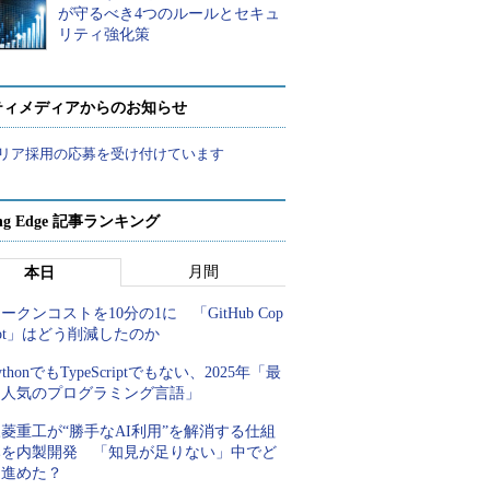
が守るべき4つのルールとセキュ
リティ強化策
ティメディアからのお知らせ
リア採用の応募を受け付けています
ing Edge 記事ランキング
月間
本日
ークンコストを10分の1に 「GitHub Cop
lot」はどう削減したのか
ythonでもTypeScriptでもない、2025年「最
も人気のプログラミング言語」
菱重工が“勝手なAI利用”を解消する仕組
みを内製開発 「知見が足りない」中でど
う進めた？