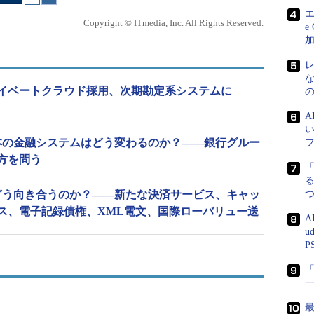
エ
Copyright © ITmedia, Inc. All Rights Reserved.
e
イベートクラウド採用、次期勘定系システムに
で日本の金融システムはどう変わるのか？――銀行グルー
方を問う
る
命にどう向き合うのか？――新たな決済サービス、キャッ
ス、電子記録債権、XML電文、国際ローバリュー送
A
u
P
「