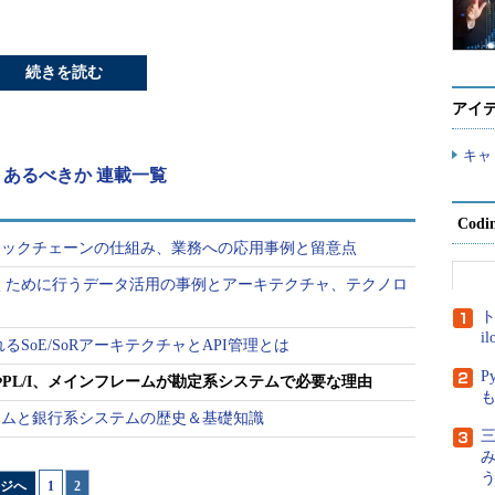
続きを読む
アイ
キャ
うあるべきか 連載一覧
Cod
ロックチェーンの仕組み、業務への応用事例と留意点
ち抜くために行うデータ活用の事例とアーキテクチャ、テクノロ
ト
i
れるSoE/SoRアーキテクチャとAPI管理とは
P
OLやPL/I、メインフレームが勘定系システムで必要な理由
ームと銀行系システムの歴史＆基礎知識
三
ジへ
1
|
2