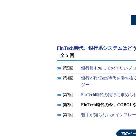
FinTech時代、銀行系システムはど
全 5 回
5
銀行員も知っておきたいブ
4
銀行がFinTech時代を勝
ジー
3
FinTech時代の銀行に求めら
2
FinTech時代の今、COB
1
若手が知らないメインフレ
前のペー