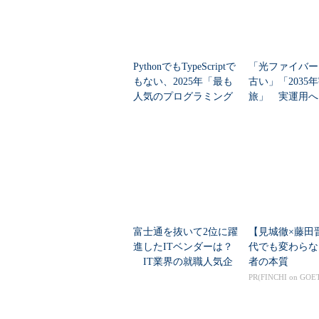
PythonでもTypeScriptで
「光ファイバー
もない、2025年「最も
古い」「2035
人気のプログラミング
旅」 実運用へ
言語」
データセンター
富士通を抜いて2位に躍
【見城徹×藤田
進したITベンダーは？
代でも変わらな
IT業界の就職人気企
者の本質
業トップ20
PR(FINCHI on GOE