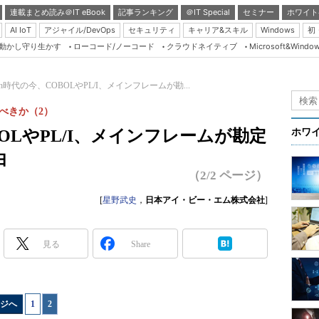
連載まとめ読み＠IT eBook
記事ランキング
＠IT Special
セミナー
ホワイト
AI IoT
アジャイル/DevOps
セキュリティ
キャリア&スキル
Windows
初
り動かし守り生かす
ローコード/ノーコード
クラウドネイティブ
Microsoft&Windo
Server & Storage
HTML5 + UX
Tech時代の今、COBOLやPL/I、メインフレームが勘...
Smart & Social
るべきか（2）
Coding Edge
OBOLやPL/I、メインフレームが勘定
ホワ
Java Agile
由
Database Expert
（2/2 ページ）
Linux ＆ OSS
[
星野武史
，
日本アイ・ビー・エム株式会社
]
Master of IP Networ
Security & Trust
見る
Share
Test & Tools
Insider.NET
ジへ
1
|
2
ブログ