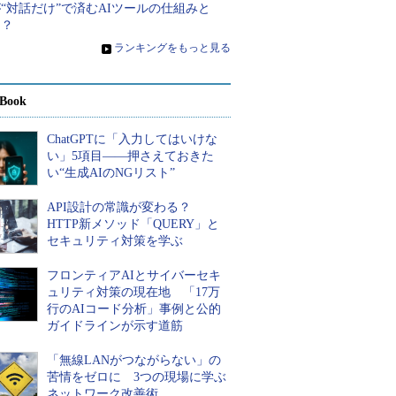
“対話だけ”で済むAIツールの仕組みと
は？
»
ランキングをもっと見る
Book
ChatGPTに「入力してはいけな
い」5項目――押さえておきた
い“生成AIのNGリスト”
API設計の常識が変わる？
HTTP新メソッド「QUERY」と
セキュリティ対策を学ぶ
フロンティアAIとサイバーセキ
ュリティ対策の現在地 「17万
行のAIコード分析」事例と公的
ガイドラインが示す道筋
「無線LANがつながらない」の
苦情をゼロに 3つの現場に学ぶ
ネットワーク改善術