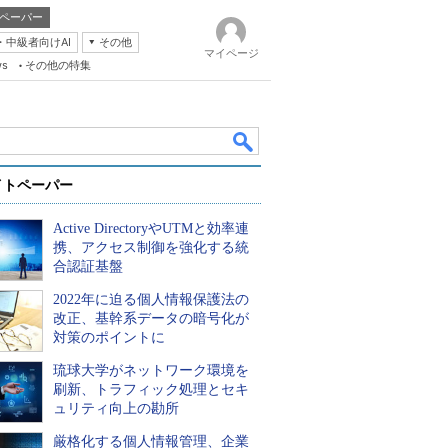
ペーパー
・中級者向けAI
その他
マイページ
ws
その他の特集
イトペーパー
Active DirectoryやUTMと効率連
携、アクセス制御を強化する統
合認証基盤
2022年に迫る個人情報保護法の
k
改正、基幹系データの暗号化が
対策のポイントに
琉球大学がネットワーク環境を
刷新、トラフィック処理とセキ
ュリティ向上の勘所
厳格化する個人情報管理、企業