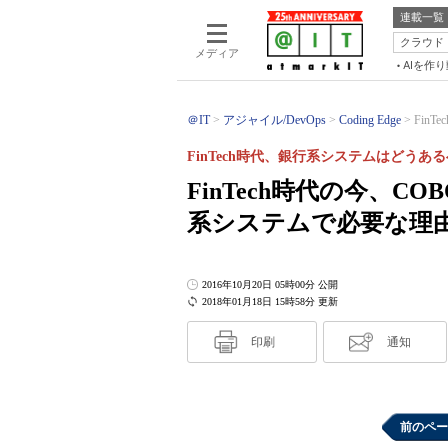
連載一覧
クラウド
メディア
AIを作
＠IT
アジャイル/DevOps
Coding Edge
Fin
FinTech時代、銀行系システムはどうあ
FinTech時代の今、C
系システムで必要な理
2016年10月20日 05時00分 公開
2018年01月18日 15時58分 更新
印刷
通知
前のペー