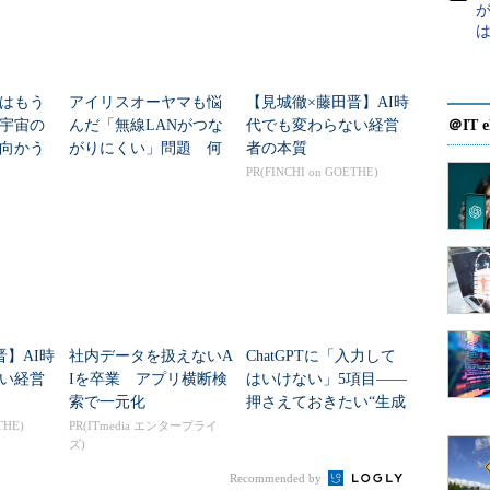
が
はもう
アイリスオーヤマも悩
【見城徹×藤田晋】AI時
年宇宙の
んだ「無線LANがつな
代でも変わらない経営
＠IT e
向かう
がりにくい」問題 何
者の本質
新技術
を変えて解決した？
PR(FINCHI on GOETHE)
晋】AI時
社内データを扱えないA
ChatGPTに「入力して
い経営
Iを卒業 アプリ横断検
はいけない」5項目――
索で一元化
押さえておきたい“生成
AIのNGリスト”
THE)
PR(ITmedia エンタープライ
ズ)
Recommended by