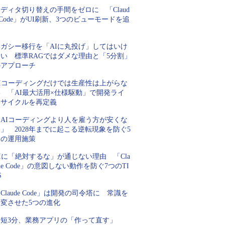
ディタ切り替えの手間をゼロに 「Claud
 Code」がUI刷新、3つのビューモードを追
加
レガシー移行を「AIに丸投げ」してはいけ
ない 標準RAGではダメな理由と「5分割」
のアプローチ
AIコーディングだけでは生産性は上がらな
い 「AI最大活用×仕様駆動」で開発ライ
フサイクルを再定義
「AIコーディングより人を雇う方が安くな
」 2028年までに起こる逆転現象を防ぐ5
つの運用施策
Iに「絶対するな」が通じない理由 「Cla
de Code」の意図しない動作を防ぐ7つのTI
S
Claude Code」は開発の司令塔に 常識を
一変させた5つの進化
最短3分、業務アプリの「作って直す」