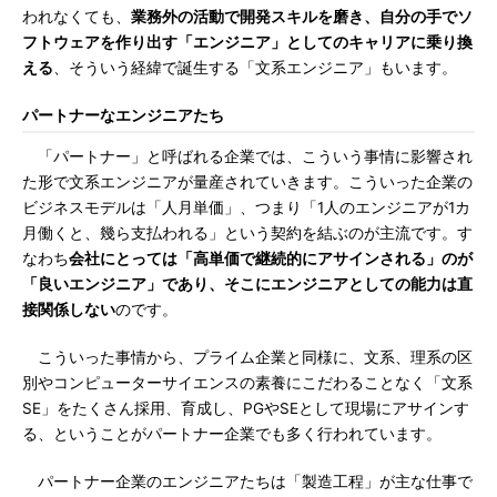
われなくても、
業務外の活動で開発スキルを磨き、自分の手でソ
フトウェアを作り出す「エンジニア」としてのキャリアに乗り換
える
、そういう経緯で誕生する「文系エンジニア」もいます。
パートナーなエンジニアたち
「パートナー」と呼ばれる企業では、こういう事情に影響され
た形で文系エンジニアが量産されていきます。こういった企業の
ビジネスモデルは「人月単価」、つまり「1人のエンジニアが1カ
月働くと、幾ら支払われる」という契約を結ぶのが主流です。す
なわち
会社にとっては「高単価で継続的にアサインされる」のが
「良いエンジニア」であり、そこにエンジニアとしての能力は直
接関係しない
のです。
こういった事情から、プライム企業と同様に、文系、理系の区
別やコンピューターサイエンスの素養にこだわることなく「文系
SE」をたくさん採用、育成し、PGやSEとして現場にアサインす
る、ということがパートナー企業でも多く行われています。
パートナー企業のエンジニアたちは「製造工程」が主な仕事で