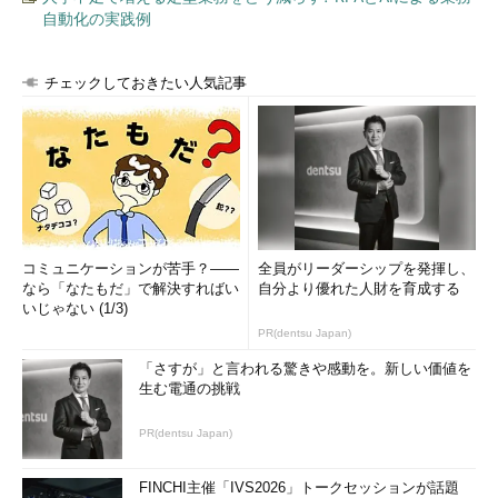
自動化の実践例
チェックしておきたい人気記事
コミュニケーションが苦手？――
全員がリーダーシップを発揮し、
なら「なたもだ」で解決すればい
自分より優れた人財を育成する
いじゃない (1/3)
PR(dentsu Japan)
「さすが」と言われる驚きや感動を。新しい価値を
生む電通の挑戦
PR(dentsu Japan)
FINCHI主催「IVS2026」トークセッションが話題