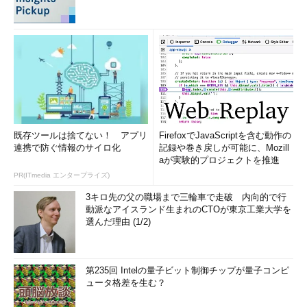
既存ツールは捨てない！ アプリ
FirefoxでJavaScriptを含む動作の
連携で防ぐ情報のサイロ化
記録や巻き戻しが可能に、Mozill
aが実験的プロジェクトを推進
PR(ITmedia エンタープライズ)
3キロ先の父の職場まで三輪車で走破 内向的で行
動派なアイスランド生まれのCTOが東京工業大学を
選んだ理由 (1/2)
第235回 Intelの量子ビット制御チップが量子コンピ
ュータ格差を生む？