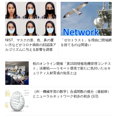
NIST、マスクの形、色、鼻の覆
「ゼロトラスト」を理由に閉域網
い方などがコロナ禍前の顔認識ア
を捨てるのは間違い
ルゴリズムに与える影響を調査
初のオンライン開催「第15回情報危機管理コンテス
ト」決勝戦――リモート環境で新たに気付いたセキ
ュリティ人材育成の知見とは
［AI・機械学習の数学］合成関数の微分（連鎖律）
とニューラルネットワーク初歩の初歩 (1/2)