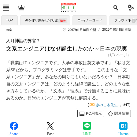
TOP
AIを作り動かし守り生かす
ロー/ノーコード
クラウドネイ
2025年10月8日 更新
特集
2017年1月16日 公開
人月神話の弊害？
文系エンジニアはなぜ誕生したのか～日本の現実
（1/3 ページ）
「職業はITエンジニアです。大学の専攻は英文学です」「私は文
系SEだから、プログラミングは苦手です」――このような「文
系エンジニア」が、あなたの周りにもいないだろうか？ 日本独
自の文系エンジニアは、どのような経緯で誕生し、どのような働
き方をしているのか。「文系」「理系」で分類することに意味は
あるのか。日米のエンジニアが真剣に解説する。
[
きのこる先生
，＠IT]
PC用表示
関連情報
Share
Post
LINE
Hatena