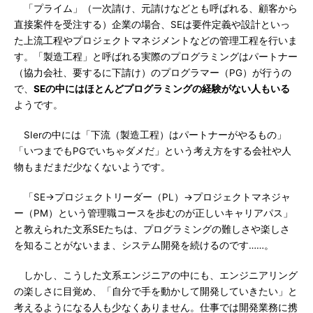
「プライム」（一次請け、元請けなどとも呼ばれる、顧客から
直接案件を受注する）企業の場合、SEは要件定義や設計といっ
た上流工程やプロジェクトマネジメントなどの管理工程を行いま
す。「製造工程」と呼ばれる実際のプログラミングはパートナー
（協力会社、要するに下請け）のプログラマー（PG）が行うの
で、
SEの中にはほとんどプログラミングの経験がない人もいる
ようです。
SIerの中には「下流（製造工程）はパートナーがやるもの」
「いつまでもPGでいちゃダメだ」という考え方をする会社や人
物もまだまだ少なくないようです。
「SE→プロジェクトリーダー（PL）→プロジェクトマネジャ
ー（PM）という管理職コースを歩むのが正しいキャリアパス」
と教えられた文系SEたちは、プログラミングの難しさや楽しさ
を知ることがないまま、システム開発を続けるのです……。
しかし、こうした文系エンジニアの中にも、エンジニアリング
の楽しさに目覚め、「自分で手を動かして開発していきたい」と
考えるようになる人も少なくありません。仕事では開発業務に携