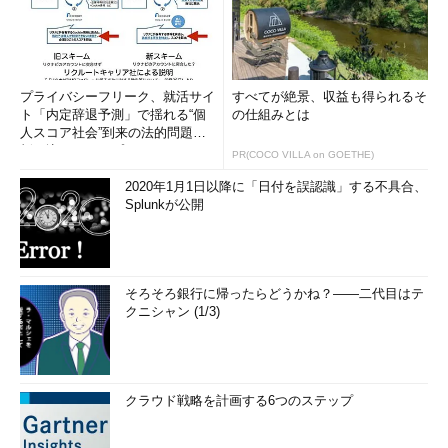
プライバシーフリーク、就活サイ
すべてが絶景、収益も得られるそ
ト「内定辞退予測」で揺れる“個
の仕組みとは
人スコア社会”到来の法的問題に
斬り込む！――プライバシーフ
PR(COCO VILLA on GOETHE)
リ...
2020年1月1日以降に「日付を誤認識」する不具合、
Splunkが公開
そろそろ銀行に帰ったらどうかね？――二代目はテ
クニシャン (1/3)
クラウド戦略を計画する6つのステップ