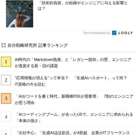
「技術的負債」が組織やエンジニアに与える影響と
は？
Recommended by
自分戦略研究所 記事ランキング
AI時代の「Markdown負債」と「レガシー脱却」の壁、エンジニア
が直面する新・旧の課題
“応用情報が消える”って本当？ 「生成AIパスポート」って何？
IT資格の今を読む
「AIがコードを書く時代、新職種FDEが需要増」 7割のエンジニア
が思う理由
「AIコーディングブーム」が去ったUSで、エンジニアに求められる
「本体の強さ」
「出社中心」「生成AIほぼ必須」が4割超 企業がITフリーランス