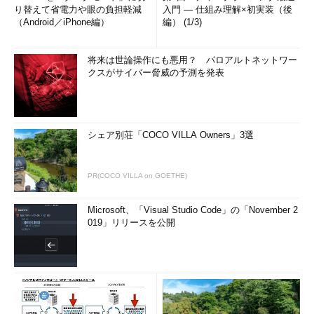
り替えて省電力や眼の負担軽減
入門 ― 仕組み理解×初実装（後
（Android／iPhone編）
編） (1/3)
将来は世論操作にも悪用？ パロアルトネットワー
クスがサイバー脅威の予測を発表
シェア別荘「COCO VILLA Owners」3選
PR(COCO VILLA on GOETHE)
Microsoft、「Visual Studio Code」の「November 2
019」リリースを公開