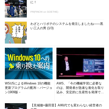
に！
PR(FINCHI on GOETHE)
わざとハリボテのシステムを発注しましたね――黒
い三人の男 (1/3)
WSUSによるWindows 10の機能
AWS、「今の機械学習に必要な
更新プログラムの配布－バージョ
のは、開発者が急速な進化を取り
ン1909版－
込み、安定的に生産性を発揮でき
る基盤」 (1/2)
【見城徹×藤田晋】AI時代でも変わらない経営者の