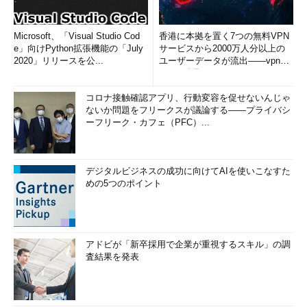
Microsoft、「Visual Studio Cod
香港に本拠を置く7つの無料VPN
e」向けPython拡張機能の「July
サービスから2000万人分以上の
2020」リリースを公...
ユーザーデータが流出――vpnMe
ntorが発見
コロナ接触確認アプリ、行動変容を促せないんじゃ
ないか問題をフリークスが議論する――プライバシ
ーフリーク・カフェ（PFC）...
デジタルビジネスの成功に向けてAIを使いこなすた
めの5つのポイント
アドビが「新卒採用で企業が重視するスキル」の調
査結果を発表