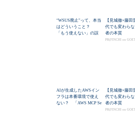
る」ための分類モデルを構築する手順の
Serverへデプロイすることで、
“WSUS廃止”って、本当
【見城徹×藤田
できる。
はどういうこと？
代でも変わらな
「もう使えない」の誤
者の本質
実践ガイドは以下の6つのステップ
解を正す
PR(FINCHI on GOE
で、データの前処理、データの可視
成、運用というデータサイエンスの
ステップ1
：サンプルデータとサ
ウンロードする
ステップ2
：Windows Power
AIが生成したAWSイン
【見城徹×藤田
ステップ3
：Transact-SQ
フラは本番環境で使え
代でも変わらな
の探索と可視化を行う。プロ
ない？ 「AWS MCP Se
者の本質
ントPythonコードはこれら
rver」はどう役立つのか
PR(FINCHI on GOE
車で支払われるチップの額と
る。