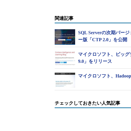
関連記事
SQL Serverの次期バー
In-Database Python Analytics for SQL 
ー版「CTP 2.0」を公開
Microsoft Machine Learning Se
マイクロソフト、ビッグデータ
改称し、機能を強化したサービス。P
9.0」をリリース
したり、T-SQLスクリプトに埋め
にデプロイしたりできる。「Microsoft Ma
マイクロソフト、Hadoop
可視化や予測分析を、SQL Serv
エンティストはSQLとPythonを
ンを簡単に構築できる」とMicroso
チェックしておきたい人気記事
公開された実践ガイド「In-Database Pytho
日公開）は、オープンデータセット
ット」を使い、Pythonコード、SQL
ジャを組み合わせながら、「ドライ