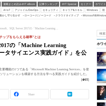
連載まとめ読み＠IT eBook
記事ランキング
＠IT Special
セミナー
ホワイト
AI IoT
アジャイル/DevOps
セキュリティ
キャリア&スキル
Windows
初
り動かし守り生かす
ローコード/ノーコード
クラウドネイティブ
Microsoft&Windo
Server & Storage
HTML5 + UX
rosoft、SQL Server 2017の「Machine Learning ...
Smart & Social
でチップをもらえる確率”とは
Coding Edge
 2017の「Machine Learning
ホワ
Java Agile
た「データサイエンス実践ガイド」を公
Database Expert
Linux ＆ OSS
」の主要機能の1つである「Microsoft Machine Learning Services」を使
Master of IP Networ
ソリューションを構築する方法を学べる実践ガイドを紹介した。
Security & Trust
[
＠IT
]
Test & Tools
Share
Insider.NET
ブログ