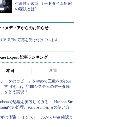
生産性」改善 リードタイム短縮
の秘訣とは?
ティメディアからのお知らせ
リア採用の応募を受け付けています
abase Expert 記事ランキング
月間
本日
「データのコピー」をやめて工数を8分の1
 古河電工は「100システムのデータ統
合」をどう実現？
adoopで処理を実装してみる──Hadoop Str
amingでの処理、script-runner.jarの使い方
まずは体験！ インストールから中身確認ま
で