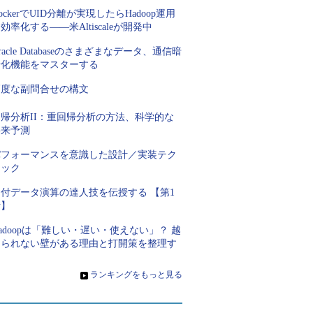
ockerでUID分離が実現したらHadoop運用
効率化する――米Altiscaleが開発中
racle Databaseのさまざまなデータ、通信暗
号化機能をマスターする
高度な副問合せの構文
回帰分析II：重回帰分析の方法、科学的な
将来予測
パフォーマンスを意識した設計／実装テク
ニック
日付データ演算の達人技を伝授する 【第1
話】
adoopは「難しい・遅い・使えない」？ 越
えられない壁がある理由と打開策を整理す
る
»
ランキングをもっと見る