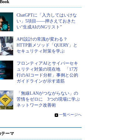
Book
ChatGPTに「入力してはいけな
い」5項目――押さえておきた
い“生成AIのNGリスト”
API設計の常識が変わる？
HTTP新メソッド「QUERY」と
セキュリティ対策を学ぶ
フロンティアAIとサイバーセキ
ュリティ対策の現在地 「17万
行のAIコード分析」事例と公的
ガイドラインが示す道筋
「無線LANがつながらない」の
苦情をゼロに 3つの現場に学ぶ
ネットワーク改善術
»
一覧ページへ
のテーマ