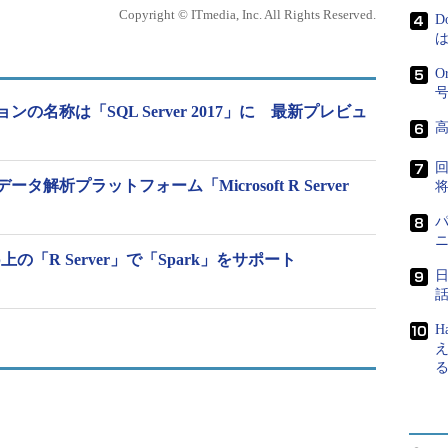
Copyright © ITmedia, Inc. All Rights Reserved.
D
は
O
ジョンの名称は「SQL Server 2017」に 最新プレビュ
Developers
rvicesは、これまで展開してきた「Microsoft R Services」を
解析プラットフォーム「Microsoft R Server
ythonスクリプトをデータベースサーバ内で直接実行
込んでストアドプロシージャとしてデータベースに簡単
chine Learning Servicesにより、Pythonを利用した
上の「R Server」で「Spark」をサポート
erに保存されるデータの“近く”で実行できる。データサイ
組み合わせて、エンドツーエンドの機械学習ソリューショ
ftは説明している。
H
n Analytics for SQL Developers」（2017年5月25
である「ニューヨークのタクシー運行状況データセ
 Serverデータ、カスタムSQL関数、ストアドプロシー
バーが1回の輸送でチップをもらえる確率を予測す