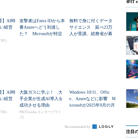
＠IT e
例を解説したもの。このPythonモデルをSQL
サーバ内のデータを使って同モデルに基づくスコアを生成
晋】AI時
攻撃者はEntra IDから本
無料で身に付くデータ
い経営
番Azureへどう到達し
サイエンス 延べ23万
た？ Microsoftが特定
人が受講、総務省が募
で構成されている。これらのステップに従うこと
した全手口
集開始
THE)
化、機能エンジニアリング（機能抽出）、モデル作
プロセスをたどれるという。
ンプルSQLスクリプトをWindowsクライアントでダ
Shellを使ってデータをSQL Serverへインポートする
晋】AI時
大阪ガスに学ぶ！ 大
Windows 10/11、Offic
LストアドプロシージャからPython関数を呼び出し、データ
い経営
手企業が生成AI導入を
e、Azureなどに影響 M
ットオブジェクトをデータベースに蓄積し、クライア
成功させる理由
icrosoftが2025年9月の月
のプロットを検索し、保存できる。例えば、タクシー乗
例セキュリティ更新...
THE)
PR(ITmedia エンタープライ
ズ)
料金の関係を表すプロットは、以下のような図にな
Recommended by
注目