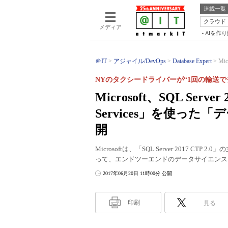
連載一覧
クラウド
メディア
AIを作
＠IT
アジャイル/DevOps
Database Expert
Mic
NYのタクシードライバーが“1回の輸送
Microsoft、SQL Server
Services」を使っ
開
Microsoftは、「SQL Server 2017 CTP 2.0
って、エンドツーエンドのデータサイエンス
2017年06月20日 11時00分 公開
印刷
見る