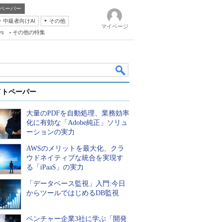
ペーパー
・中級者向けAI
その他
マイページ
ws
その他の特集
イトペーパー
大量のPDFを自動処理、業務効率
化に有効な「Adobe純正」ソリュ
ーションの実力
AWSのメリットを最大化、クラ
k
ウドネイティブな統合を実現す
る「iPaaS」の実力
「データベース監視」入門:今日
からツールではじめるDB監視
ベンチャー企業3社に学ぶ「開発