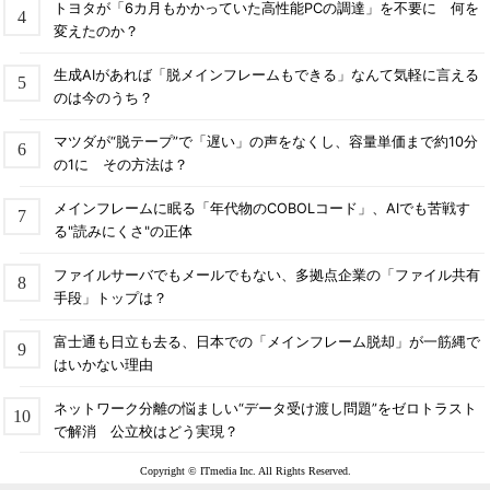
トヨタが「6カ月もかかっていた高性能PCの調達」を不要に 何を
変えたのか？
生成AIがあれば「脱メインフレームもできる」なんて気軽に言える
のは今のうち？
マツダが“脱テープ”で「遅い」の声をなくし、容量単価まで約10分
の1に その方法は？
メインフレームに眠る「年代物のCOBOLコード」、AIでも苦戦す
る"読みにくさ"の正体
ファイルサーバでもメールでもない、多拠点企業の「ファイル共有
手段」トップは？
富士通も日立も去る、日本での「メインフレーム脱却」が一筋縄で
はいかない理由
ネットワーク分離の悩ましい“データ受け渡し問題”をゼロトラスト
で解消 公立校はどう実現？
Copyright © ITmedia Inc. All Rights Reserved.