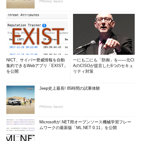
PR(Jeep Japan)
NICT、サイバー脅威情報を自動
一にも二にも「防御」を――元CI
集約できるWebアプリ「EXIST」
AのCISOが提言した6つのセキュ
を公開
リティ対策
Jeep史上最長! 85時間の試乗体験
PR(Jeep Japan)
Microsoftが.NET用オープンソース機械学習フレー
ムワークの最新版「ML.NET 0.11」を公開