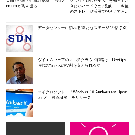
人間の記憶の仕組みを模したAI-S
クラウド時代だからこそ知ってお
amuraiが海を渡る
きたいハードウェア動向――今後
のストレージ活用で押さえておき
たい3つのキーワードとは (1...
データセンターに訪れる“新たなステージ”の話 (1/3)
ヴイエムウェアのマルチクラウド戦略は、DevOps
時代の情シスの役割を支えられるか
マイクロソフト、「Windows 10 Anniversary Updat
e」と「対応SDK」をリリース