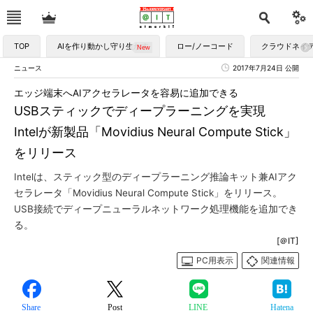
TOP
AIを作り動かし守り生かす
ロー/ノーコード
クラウドネイ
ニュース
2017年7月24日 公開
エッジ端末へAIアクセラレータを容易に追加できる
USBスティックでディープラーニングを実現
Intelが新製品「Movidius Neural Compute Stick」
をリリース
Intelは、スティック型のディープラーニング推論キット兼AIアク
セラレータ「Movidius Neural Compute Stick」をリリース。
USB接続でディープニューラルネットワーク処理機能を追加でき
る。
[＠IT]
PC用表示
関連情報
Share
Post
LINE
Hatena