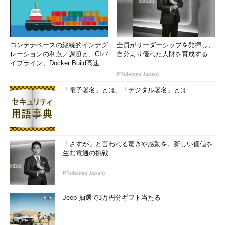
コンテナベースの継続的インテグ
全員がリーダーシップを発揮し、
レーションの利点／課題と、CIパ
自分より優れた人財を育成する
イプライン、Docker Build高速化
のコツ (1/2...
PR(dentsu Japan)
「電子署名」とは、「デジタル署名」とは
「さすが」と言われる驚きや感動を。新しい価値を
生む電通の挑戦
PR(dentsu Japan)
Jeep 抽選で3万円分ギフト当たる