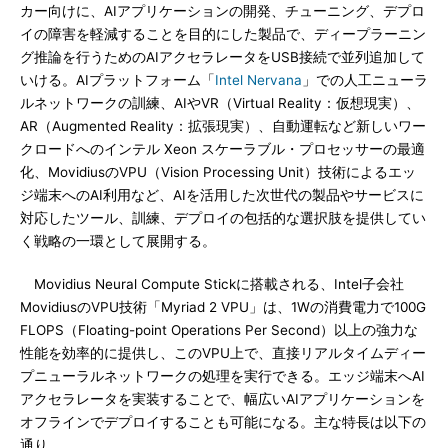
カー向けに、AIアプリケーションの開発、チューニング、デプロ
イの障害を軽減することを目的にした製品で、ディープラーニン
グ推論を行うためのAIアクセラレータをUSB接続で並列追加して
いける。AIプラットフォーム「
Intel Nervana
」での人工ニューラ
ルネットワークの訓練、AIやVR（Virtual Reality：仮想現実）、
AR（Augmented Reality：拡張現実）、自動運転など新しいワー
クロードへのインテル Xeon スケーラブル・プロセッサーの最適
化、MovidiusのVPU（Vision Processing Unit）技術によるエッ
ジ端末へのAI利用など、AIを活用した次世代の製品やサービスに
対応したツール、訓練、デプロイの包括的な選択肢を提供してい
く戦略の一環として展開する。
Movidius Neural Compute Stickに搭載される、Intel子会社
MovidiusのVPU技術「Myriad 2 VPU」は、1Wの消費電力で100G
FLOPS（Floating-point Operations Per Second）以上の強力な
性能を効率的に提供し、このVPU上で、直接リアルタイムディー
プニューラルネットワークの処理を実行できる。エッジ端末へAI
アクセラレータを実装することで、幅広いAIアプリケーションを
オフラインでデプロイすることも可能になる。主な特長は以下の
通り。