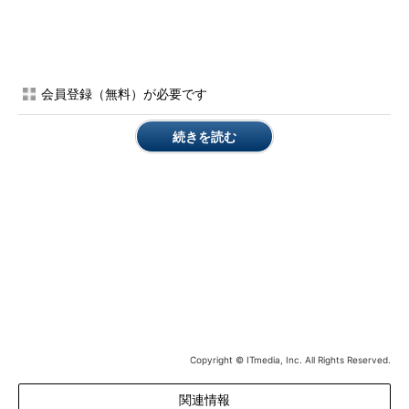
会員登録（無料）が必要です
Introducing Movidius Neural Compute
Stick（YouTube/Intel Newsroomチャンネル）
続きを読む
ニューラルネットワーク／AIの開発は、基本的に以下2つの段
階を経て行われる。
機械学習技術によって、大規模なサンプルデータセットで
アルゴリズムを訓練する
実世界のデータを解釈する必要があるエンドアプリケーシ
ョンで、このアルゴリズムを実行する
この2つ目の段階が「推論」と呼ばれる処理となる。この処理
Copyright © ITmedia, Inc. All Rights Reserved.
は多くのマシンリソースを必要とするため、これまではデータセ
ンターへ送られて大規模コンピュータ上で実行されていた。これ
関連情報
をエッジデバイス、またはデバイスの内部でネイティブに実行で