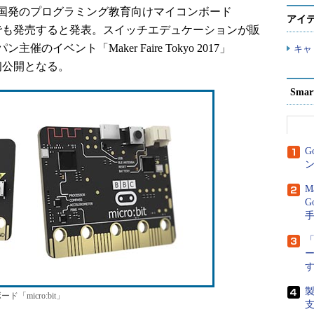
25日、英国発のプログラミング教育向けマイコンボード
アイ
5日に日本でも発売すると発表。スイッチエデュケーションが販
イベント「Maker Faire Tokyo 2017」
キャ
本初公開となる。
Sma
G
ン
M
G
「
micro:bit」