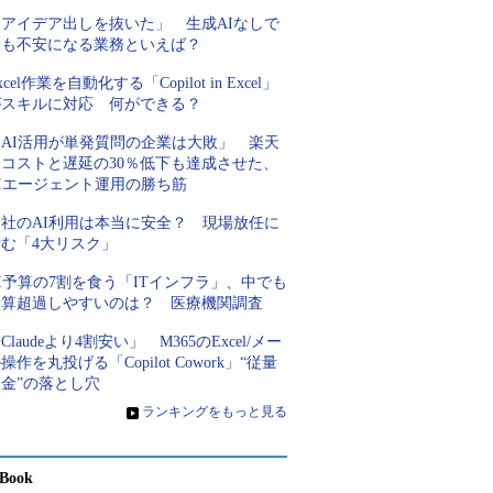
「アイデア出しを抜いた」 生成AIなしで
最も不安になる業務といえば？
xcel作業を自動化する「Copilot in Excel」
がスキルに対応 何ができる？
「AI活用が単発質問の企業は大敗」 楽天
にコストと遅延の30％低下も達成させた、
AIエージェント運用の勝ち筋
自社のAI利用は本当に安全？ 現場放任に
潜む「4大リスク」
I予算の7割を食う「ITインフラ」、中でも
予算超過しやすいのは？ 医療機関調査
Claudeより4割安い」 M365のExcel/メー
操作を丸投げる「Copilot Cowork」“従量
金”の落とし穴
»
ランキングをもっと見る
Book