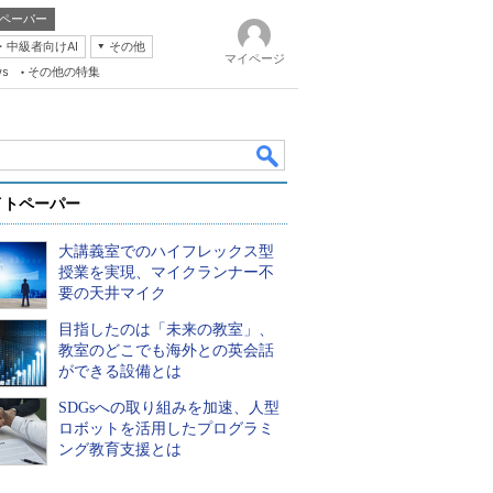
ペーパー
・中級者向けAI
その他
マイページ
ws
その他の特集
イトペーパー
大講義室でのハイフレックス型
授業を実現、マイクランナー不
要の天井マイク
目指したのは「未来の教室」、
k
教室のどこでも海外との英会話
ができる設備とは
SDGsへの取り組みを加速、人型
ロボットを活用したプログラミ
ング教育支援とは