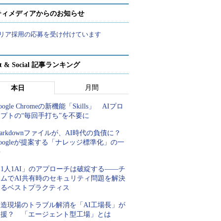
ティメディアからのお知らせ
リア採用の応募を受け付けています
rt & Social 記事ランキング
月間
本日
oogle Chromeの新機能「Skills」 AIプロ
プトの“毎回手打ち”を不要に
arkdownファイルが、AI時代の負債に？
oogleが提案する「ナレッジ標準化」の一
手
1人1AI」のアプローチは破綻する――チ
ームでAI共有時のセキュリティ問題を解決
するベストプラクティス
製造現場のトラブル解消を「AI工場長」が
支援？ 「エージェント型工場」とは