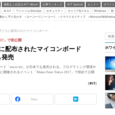
連載まとめ読み＠IT eBook
記事ランキング
＠IT Special
セミナー
ホワイト
AI IoT
アジャイル/DevOps
セキュリティ
キャリア&スキル
Windows
初
り動かし守り生かす
ローコード/ノーコード
クラウドネイティブ
Microsoft&Windo
Server & Storage
HTML5 + UX
子どもに配布されたマイコンボード...
Smart & Social
 2017」で初公開
Coding Edge
もに配布されたマイコンボード
ホワ
Java Agile
でも発売
Database Expert
「micro:bit」が日本でも発売される。プログラミング環境や
Linux ＆ OSS
催されるイベント「Maker Faire Tokyo 2017」で初めて公開
Master of IP Networ
[
＠IT
]
Security & Trust
Test & Tools
Share
Insider.NET
ブログ