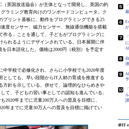
局 BBC（英国放送協会）が主体となって開発し、英国の約
プログラミング教育向けのワンボードコンピュータ。ク
のプリント基板に、動作をプログラミングできる25
E
、加速度センサー、磁力センサー、無線通信機能を搭載
て作る」ことを通して、子どもがプログラミングに
けられるようにデザインされている。日本展開に伴
境を日本語化した。価格は2000円（税別）を予定す
に中学校で必修化され、さらに小学校でも2020年度
A
府としても、早い段階からIT人材の育成を推進する
る方針を示している。併せて、論理的なひらめきや
「
として、子どもの習い事としての認知も進んでいる。
ル
ダでも2020年までに児童200万人への普及を目標に、
課
2020年までに児童30万人への普及を目標に掲げてい
＠IT e