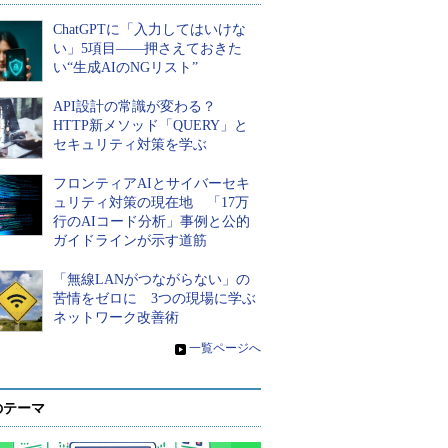
ChatGPTに「入力してはいけな
い」5項目――押さえておきた
い“生成AIのNGリスト”
API設計の常識が変わる？
HTTP新メソッド「QUERY」と
セキュリティ対策を学ぶ
フロンティアAIとサイバーセキ
ュリティ対策の現在地 「17万
行のAIコード分析」事例と公的
ガイドラインが示す道筋
「無線LANがつながらない」の
苦情をゼロに 3つの現場に学ぶ
ネットワーク改善術
»
一覧ページへ
のテーマ