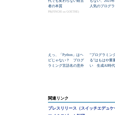
代でも変わらない経営
もない、2025
者の本質
人気のプログラ
言語」
PR(FINCHI on GOETHE)
えっ、「Python」はヘ
“プログラミン
ビじゃない？ プログ
る”はもはや重
ラミング言語名の意外
い 生成AI時
な由来
べきITスクー
オスマップ」で
関連リンク
プレスリリース（スイッチエデュケ