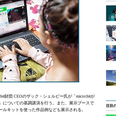
icro:bit財団 CEOのザック・シェルビー氏が「micro:bitが
」についての基調講演を行う。また、展示ブースで
注目
ールキットを使った作品例なども展示される。