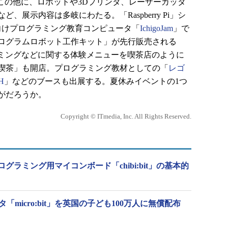
7での展示はこの他に、ロボットや3Dプリンタ、レーザーカッタ
展示内容は多岐にわたる。「Raspberry Pi」シ
子ども向けプログラミング教育コンピュータ「
IchigoJam
」で
ログラムロボット工作キット」が先行販売される
ミングなどに関する体験メニューを喫茶店のように
喫茶」も開店。プログラミング教材としての「
レゴ
H
」などのブースも出展する。夏休みイベントの1つ
がだろうか。
Copyright © ITmedia, Inc. All Rights Reserved.
ラミング用マイコンボード「chibi:bit」の基本的
「micro:bit」を英国の子ども100万人に無償配布