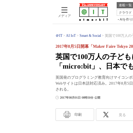
連載一覧
クラウド
メディア
AIを作
＠IT
AI IoT
Smart & Social
英国で100万人の
2017年8月5日開幕「Maker Faire Tokyo
英国で100万人の子ど
「micro:bit」、日本
英国発のプログラミング教育向けマイコンボード
Webサイトは日本語対応済み。2017年8月5日に開
される。
2017年08月01日 08時50分 公開
印刷
見る