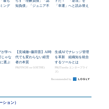
年「最も
らす「理解負債」「認
トだ！ 「逆境」を
ミング
知負債」「ジュニア不
「幸運」へと読み替え
要論」 学んで損しな
てきた男の哲学
い言語やスキルは？
グが学べ
【見城徹×藤田晋】AI時
生成AIでナレッジ管理
要じゃな
代でも変わらない経営
を革新 組織知を統合
代に選ぶ
者の本質
するツールとは
ルを「カ
PR(FINCHI on GOETHE)
PR(ITmedia エンタープライ
ズ)
確認
Recommended by
ーション）