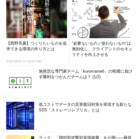
【西野亮廣】つくりたいものを追
“必要ないもの／使わないもの”は
求できる環境の作り方とは
無効化し、クライアントのセキュ
リティを向上させる
PR(FINCHI on GOETHE)
無慈悲な専門家チーム「kuromame6」の暗躍に負け
ず勝利をつかんだチームは？ (1/2)
低コストでデータの災害復旧対策を実現する新たな
SDS「ストレージレプリカ」とは
ラック、「標的型攻撃対策指南書」を公開――最低