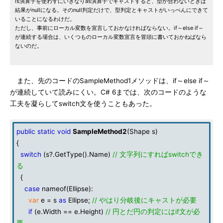
is演算子を使わずにいきなりas演算子でキャストすると、型が合わないときは
結果がnullになる。そのnull判定だけで、型判定とキャストがいっぺんにできて
いることになるわけだ。
ただし、事前にローカル変数を宣言しておかなければならない。if～else if～
が連続する場合は、いくつものローカル変数宣言を冒頭に書いておかねばなら
ないのだ。
また、先のコードのSampleMethod1メソッドは、if～else if～
が連続していて読みにくい。C# 6までは、次のコードのような
工夫を凝らしてswitch文を使うこともあった。
public
static
void
SampleMethod2
(Shape s)
{
switch
(s?.GetType().Name)
// 文字列にすればswitchでき
る
{
case
nameof(Ellipse):
var
e = s
as
Ellipse;
// やはり分岐後にキャストが必要
if
(e.Width == e.Height)
// 円とだ円の判定にはif文が必