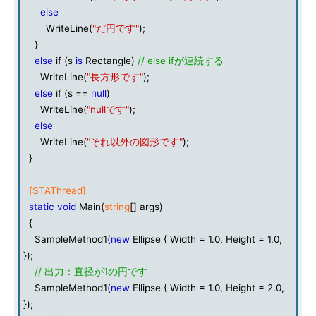
else
WriteLine(
"だ円です"
);
}
else
if (s
is
Rectangle)
// else ifが連続する
WriteLine(
"長方形です"
);
else
if (s ==
null
)
WriteLine(
"nullです"
);
else
WriteLine(
"それ以外の図形です"
);
}
[STAThread]
static
void
Main(
string
[] args)
{
SampleMethod1(
new
Ellipse { Width = 1.0, Height = 1.0,
});
// 出力：直径が1の円です
SampleMethod1(
new
Ellipse { Width = 1.0, Height = 2.0,
});