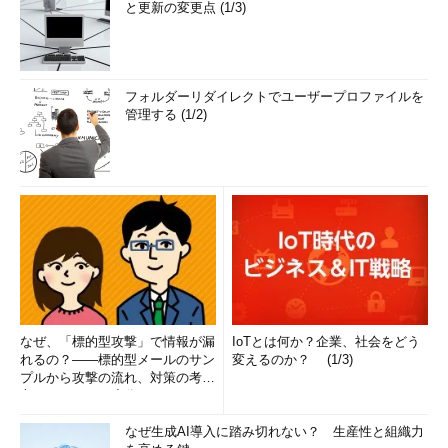
と更新の変更点 (1/3)
フォルダーリダイレクトでユーザープロファイルを
管理する (1/2)
なぜ、「標的型攻撃」で情報が漏
IoTとは何か？企業、社会をどう
れるの？――標的型メールのサン
変えるのか？ (1/3)
プルから攻撃の流れ、対策の考え
方まで、もう一度分かりやすく
解...
なぜ生成AI導入に踏み切れない？ 生産性と組織力