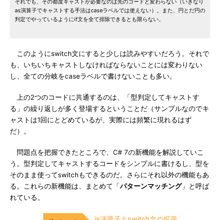
それでも、その都度キャストが必要なのは先のコードと変わらない（いきなり
as演算子でキャストする手法はcaseラベルでは使えない）。また、円とだ円の
判定でやっているようにif文を全て排除できるとも限らない。
このようにswitch文にすると少しは読みやすいだろう。それで
も、いちいちキャストしなければならないことには変わりない
し、全ての分岐をcaseラベルで書けないことも多い。
上の2つのコードに共通するのは、「型判定してキャストす
る」の繰り返しが多く登場するということだ（サンプルなのでキ
ャストは1回にとどめているが、実際には頻繁に現れるはず
だ）。
問題点を把握できたところで、C# 7の新機能を解説していこ
う。型判定してキャストするコードをシンプルに書けるし、型を
そのまま使ってswitchもできるのだ。さらにそれ以外の機能もあ
る。これらの新機能は、まとめて「
パターンマッチング
」と呼ば
れている。
is演算子とswitch文の拡張