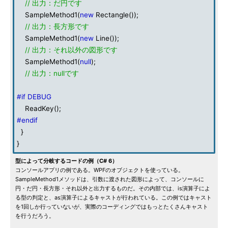
// 出力：だ円です
SampleMethod1(
new
Rectangle());
// 出力：長方形です
SampleMethod1(
new
Line());
// 出力：それ以外の図形です
SampleMethod1(
null
);
// 出力：nullです
#if DEBUG
ReadKey();
#endif
}
}
型によって分岐するコードの例（C# 6）
コンソールアプリの例である。WPFのオブジェクトを使っている。
SampleMethod1メソッドは、引数に渡された図形によって、コンソールに
円・だ円・長方形・それ以外と出力するものだ。その内部では、is演算子によ
る型の判定と、as演算子によるキャストが行われている。この例ではキャスト
を1回しか行っていないが、実際のコーディングではもっとたくさんキャスト
を行うだろう。