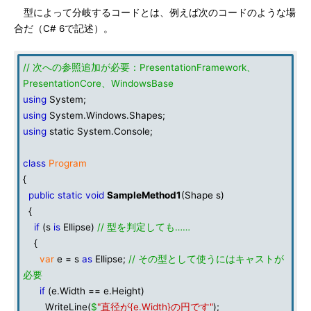
型によって分岐するコードとは、例えば次のコードのような場
合だ（C# 6で記述）。
// 次への参照追加が必要：PresentationFramework、
PresentationCore、WindowsBase
using
System;
using
System.Windows.Shapes;
using
static System.Console;
class
Program
{
public
static
void
SampleMethod1
(Shape s)
{
if
(s
is
Ellipse)
// 型を判定しても……
{
var
e = s
as
Ellipse;
// その型として使うにはキャストが
必要
if
(e.Width == e.Height)
WriteLine(
$
"直径が{e.Width}の円です"
);