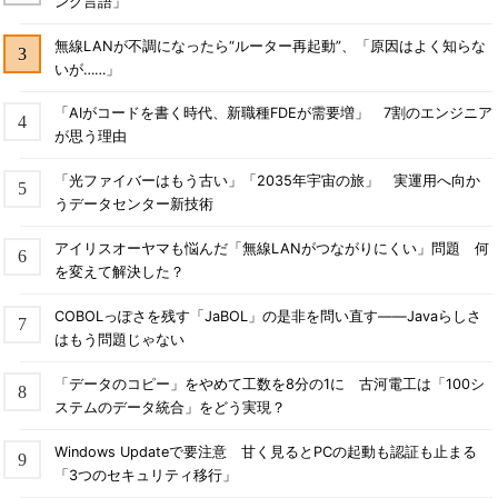
ング言語」
無線LANが不調になったら“ルーター再起動”、「原因はよく知らな
いが……」
「AIがコードを書く時代、新職種FDEが需要増」 7割のエンジニア
が思う理由
「光ファイバーはもう古い」「2035年宇宙の旅」 実運用へ向か
うデータセンター新技術
アイリスオーヤマも悩んだ「無線LANがつながりにくい」問題 何
を変えて解決した？
COBOLっぽさを残す「JaBOL」の是非を問い直す――Javaらしさ
はもう問題じゃない
「データのコピー」をやめて工数を8分の1に 古河電工は「100シ
ステムのデータ統合」をどう実現？
Windows Updateで要注意 甘く見るとPCの起動も認証も止まる
「3つのセキュリティ移行」