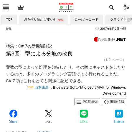
TOP
AIを作り動かし守り生かす
ロー/ノーコード
クラウドネイ
特集
2017年8月2日 公開
特集：C# 7の新機能詳説
第3回 型による分岐の改良
（1/2 ページ）
変数の型によって処理を分岐したり、その際にキャストをしたり
するのは、多くのプログラミング言語でよく行われることだ。
C# 7ではこれをとても簡潔に記述できる。
[
山本康彦
，BluewaterSoft／Microsoft MVP for Windows
Development]
PC用表示
関連情報
Share
Post
LINE
Hatena