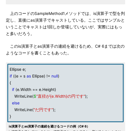
上のコードのSampleMethod1メソッドでは、is演算子で型を判
定し、直後にas演算子でキャストしている。ここではサンプルと
いうことでキャストは1回しか登場していないが、実際にはもっ
と多いだろう。
このis演算子とas演算子の連続を避けるため、C# 6までは次の
ようなコードを書くこともあった。
Ellipse e;
if
((e = s
as
Ellipse) !=
null
)
{
if
(e.Width == e.Height)
WriteLine(
$
"直径が{e.Width}の円です"
);
else
WriteLine(
"だ円です"
);
}
is演算子とas演算子の連続を避けるコードの例（C# 6）