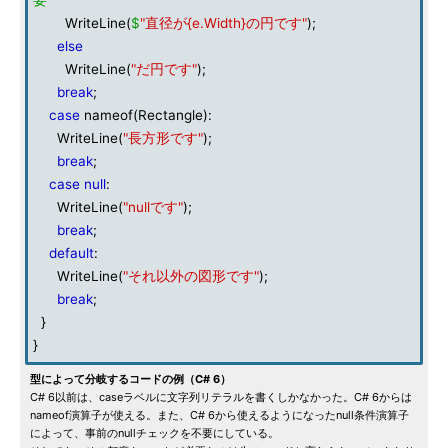
要
WriteLine(
$
"直径が{e.Width}の円です"
);
else
WriteLine(
"だ円です"
);
break
;
case
nameof(Rectangle):
WriteLine(
"長方形です"
);
break
;
case
null
:
WriteLine(
"nullです"
);
break
;
default
:
WriteLine(
"それ以外の図形です"
);
break
;
}
}
型によって分岐するコードの例（C# 6）
C# 6以前は、caseラベルに文字列リテラルを書くしかなかった。C# 6からは
nameof演算子が使える。また、C# 6から使えるようになったnull条件演算子
によって、事前のnullチェックを不要にしている。