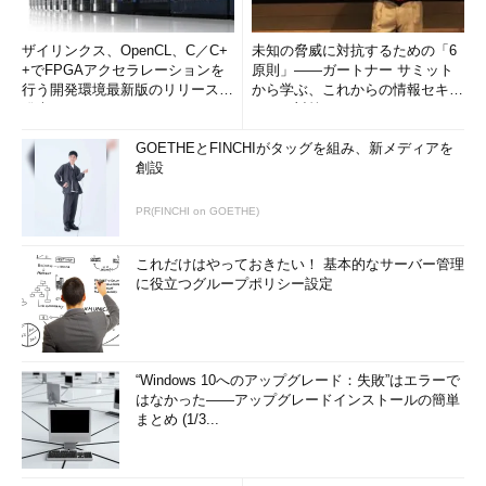
ザイリンクス、OpenCL、C／C+
未知の脅威に対抗するための「6
+でFPGAアクセラレーションを
原則」――ガートナー サミット
行う開発環境最新版のリリースを
から学ぶ、これからの情報セキュ
発表
リティ対策
GOETHEとFINCHIがタッグを組み、新メディアを
創設
PR(FINCHI on GOETHE)
これだけはやっておきたい！ 基本的なサーバー管理
に役立つグループポリシー設定
“Windows 10へのアップグレード：失敗”はエラーで
はなかった――アップグレードインストールの簡単
まとめ (1/3...