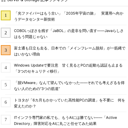
「光ファイバーはもう古い」「2035年宇宙の旅」 実運用へ向か
うデータセンター新技術
COBOLっぽさを残す「JaBOL」の是非を問い直す――Javaらしさ
はもう問題じゃない
富士通も日立も去る、日本での「メインフレーム脱却」が一筋縄で
はいかない理由
Windows Updateで要注意 甘く見るとPCの起動も認証も止まる
「3つのセキュリティ移行」
「脱VMware」なんて望んでいなかった――それでも考えざるを得
ない人のための“3つの筋道”
トヨタが「6カ月もかかっていた高性能PCの調達」を不要に 何を
変えたのか？
ITインフラ専門家の私でも、もうAIには勝てない――「Active
Directory」障害対応をAIに丸ごと任せてみた結果