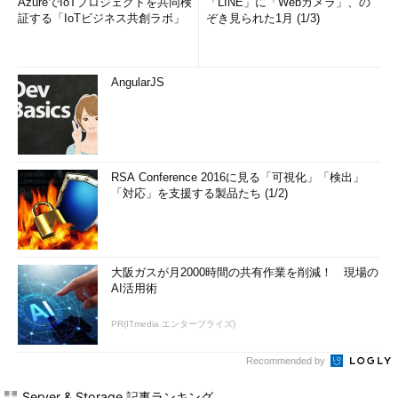
AzureでIoTプロジェクトを共同検
「LINE」に「Webカメラ」、の
証する「IoTビジネス共創ラボ」
ぞき見られた1月 (1/3)
AngularJS
RSA Conference 2016に見る「可視化」「検出」
「対応」を支援する製品たち (1/2)
大阪ガスが月2000時間の共有作業を削減！ 現場の
AI活用術
PR(ITmedia エンタープライズ)
Recommended by
Server & Storage 記事ランキング