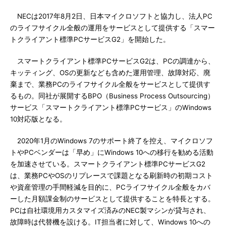
NECは2017年8月2日、日本マイクロソフトと協力し、法人PC
のライフサイクル全般の運用をサービスとして提供する「スマー
トクライアント標準PCサービスG2」を開始した。
スマートクライアント標準PCサービスG2は、PCの調達から、
キッティング、OSの更新なども含めた運用管理、故障対応、廃
棄まで、業務PCのライフサイクル全般をサービスとして提供す
るもの。同社が展開するBPO（Business Process Outsourcing）
サービス「スマートクライアント標準PCサービス」のWindows
10対応版となる。
2020年1月のWindows 7のサポート終了を控え、マイクロソフ
トやPCベンダーは「早め」にWindows 10への移行を勧める活動
を加速させている。スマートクライアント標準PCサービスG2
は、業務PCやOSのリプレースで課題となる刷新時の初期コスト
や資産管理の手間軽減を目的に、PCライフサイクル全般をカバ
ーした月額課金制のサービスとして提供することを特長とする。
PCは自社環境用カスタマイズ済みのNEC製マシンが貸与され、
故障時は代替機を設ける。IT担当者に対して、Windows 10への