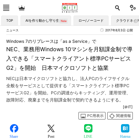
TOP
AIを作り動かし守り生かす
ロー/ノーコード
クラウドネイ
ニュース
2017年8月3日 公開
Windows 7のリプレースは「as a Service」で
NEC、業務用Windows 10マシンを月額課金制で導
入できる「スマートクライアント標準PCサービス
G2」を開始 日本マイクロソフトと協業
NECは日本マイクロソフトと協力し、法人PCのライフサイクル
全般をサービスとして提供する「スマートクライアント標準PC
サービスG2」を開始。PCの調達からキッティング、運用管理、
故障対応、廃棄までを月額課金制で契約できるようにする。
[＠IT]
PC用表示
関連情報
Share
Post
LINE
Hatena