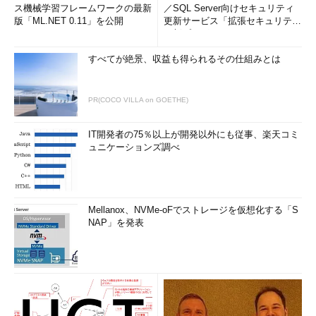
ス機械学習フレームワークの最新
／SQL Server向けセキュリティ
版「ML.NET 0.11」を公開
更新サービス「拡張セキュリティ
更新プログ...
すべてが絶景、収益も得られるその仕組みとは
PR(COCO VILLA on GOETHE)
IT開発者の75％以上が開発以外にも従事、楽天コミ
ュニケーションズ調べ
Mellanox、NVMe-oFでストレージを仮想化する「S
NAP」を発表