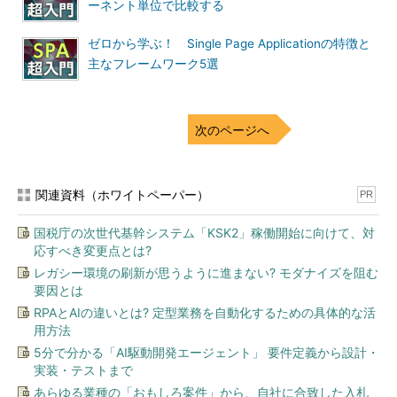
ーネント単位で比較する
ゼロから学ぶ！ Single Page Applicationの特徴と
主なフレームワーク5選
次のページへ
関連資料（ホワイトペーパー）
PR
国税庁の次世代基幹システム「KSK2」稼働開始に向けて、対
応すべき変更点とは?
レガシー環境の刷新が思うように進まない? モダナイズを阻む
要因とは
RPAとAIの違いとは? 定型業務を自動化するための具体的な活
用方法
5分で分かる「AI駆動開発エージェント」 要件定義から設計・
実装・テストまで
あらゆる業種の「おもしろ案件」から、自社に合致した入札