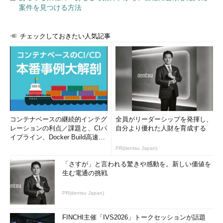
案件を見つける方法
チェックしておきたい人気記事
コンテナベースの継続的インテグ
全員がリーダーシップを発揮し、
レーションの利点／課題と、CIパ
自分より優れた人財を育成する
イプライン、Docker Build高速化
のコツ (1/2...
PR(dentsu Japan)
「さすが」と言われる驚きや感動を。新しい価値を
生む電通の挑戦
PR(dentsu Japan)
FINCHI主催「IVS2026」トークセッションが話題