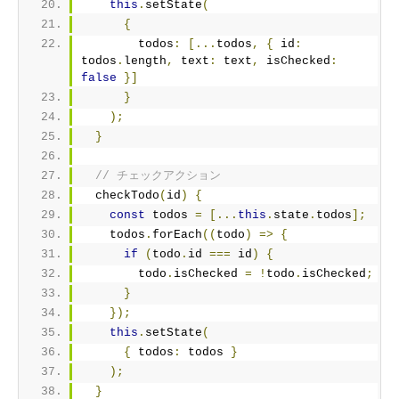
this
.
setState
(
{
        todos
:
[...
todos
,
{
 id
:
todos
.
length
,
 text
:
 text
,
 isChecked
:
false
}]
}
);
}
// チェックアクション
  checkTodo
(
id
)
{
const
 todos 
=
[...
this
.
state
.
todos
];
    todos
.
forEach
((
todo
)
=>
{
if
(
todo
.
id 
===
 id
)
{
        todo
.
isChecked 
=
!
todo
.
isChecked
;
}
});
this
.
setState
(
{
 todos
:
 todos 
}
);
}