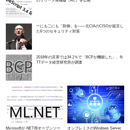
のリリース候補版（RC）を公開
一にも二にも「防御」を――元CIAのCISOが提言し
た6つのセキュリティ対策
2018年の災害では34.2％で「BCPが機能した」、N
TTデータ経営研究所が調査
Microsoftが.NET用オープンソー
オンプレミスのWindows Server