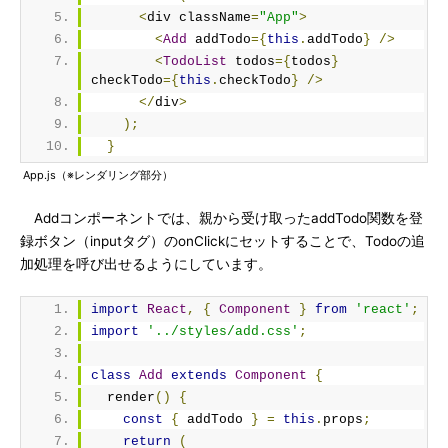
<
div className
=
"App"
>
<
Add
 addTodo
={
this
.
addTodo
}
/>
<
TodoList
 todos
={
todos
}
checkTodo
={
this
.
checkTodo
}
/>
</
div
>
);
}
App.js（※レンダリング部分）
Addコンポーネントでは、親から受け取ったaddTodo関数を登
録ボタン（inputタグ）のonClickにセットすることで、Todoの追
加処理を呼び出せるようにしています。
import
React
,
{
Component
}
from
'react'
;
import
'../styles/add.css'
;
class
Add
extends
Component
{
  render
()
{
const
{
 addTodo 
}
=
this
.
props
;
return
(