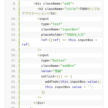
<
div className
=
"add"
>
<
h2 className
=
"title"
>
TODO
サンプル
アプリケーション</
h2
>
<
input
          type
=
"text"
          className
=
"inputBox"
          placeholder
=
"TODOを入力"
ref
={(
ref
)
=>
this
.
inputBox 
=
ref
}
/>
<
input
          type
=
"button"
          className
=
"addBtn"
value
=
"登録"
          onClick
={()
=>
{
            addTodo
(
this
.
inputBox
.
value
);
this
.
inputBox
.
value
=
''
;
}}
/>
</
div
>