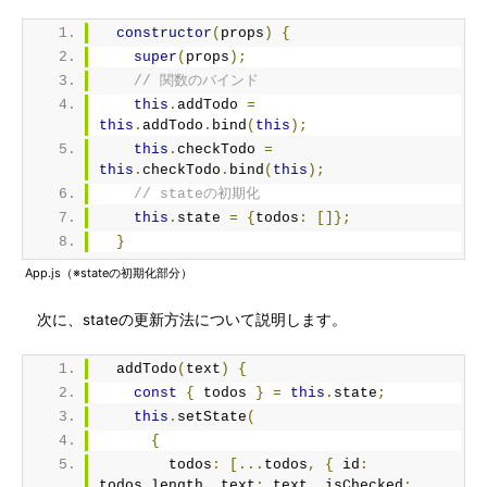
constructor
(
props
)
{
super
(
props
);
// 関数のバインド
this
.
addTodo 
=
this
.
addTodo
.
bind
(
this
);
this
.
checkTodo 
=
this
.
checkTodo
.
bind
(
this
);
// stateの初期化
this
.
state 
=
{
todos
:
[]};
}
App.js（※stateの初期化部分）
次に、stateの更新方法について説明します。
  addTodo
(
text
)
{
const
{
 todos 
}
=
this
.
state
;
this
.
setState
(
{
        todos
:
[...
todos
,
{
 id
:
todos
.
length
,
 text
:
 text
,
 isChecked
: