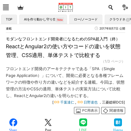
TOP
AIを作り動かし守り生かす
ロー/ノーコード
クラウドネイ
連載
2017年8月7日 公開
モダンなフロントエンド開発者になるためのSPA超入門（終）
ReactとAngular2の使い方やコードの違いを状態
管理、CSS適用、単体テストで比較する
（1/3 ページ）
フロントエンド開発のアーキテクチャである「SPA（Single
Page Application）」について、開発に必要となる各種フレーム
ワークの特徴や作り方の違いなどを紹介する連載。今回は、状態
管理の方法やCSSの適用、単体テストの実装方法について比較
し、ReactとAngular2の違いを明らかにする。
[
千葉達仁
,
日野達也
，三菱総研DCS]
PC用表示
関連情報
Share
Post
LINE
Hatena