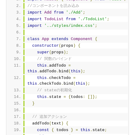
//コンポーネントを読み込み
import
Add
from
'./Add'
;
import
TodoList
from
'./TodoList'
;
import
'../styles/index.css'
;
class
App
extends
Component
{
constructor
(
props
)
{
super
(
props
);
// 関数のバインド
this
.
addTodo 
=
this
.
addTodo
.
bind
(
this
);
this
.
checkTodo 
=
this
.
checkTodo
.
bind
(
this
);
// stateの初期化
this
.
state 
=
{
todos
:
[]};
}
// 追加アクション
  addTodo
(
text
)
{
const
{
 todos 
}
=
this
.
state
;