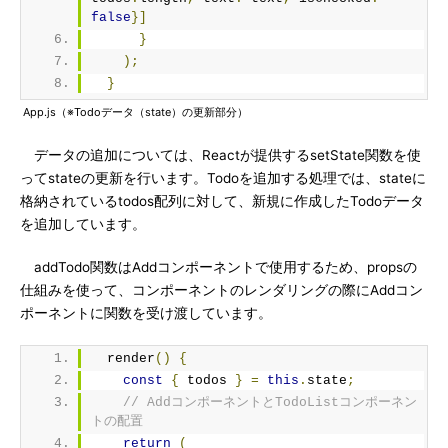
false
}]
}
);
}
App.js（※Todoデータ（state）の更新部分）
データの追加については、Reactが提供するsetState関数を使
ってstateの更新を行います。Todoを追加する処理では、stateに
格納されているtodos配列に対して、新規に作成したTodoデータ
を追加しています。
addTodo関数はAddコンポーネントで使用するため、propsの
仕組みを使って、コンポーネントのレンダリングの際にAddコン
ポーネントに関数を受け渡しています。
  render
()
{
const
{
 todos 
}
=
this
.
state
;
// AddコンポーネントとTodoListコンポーネン
トの配置
return
(