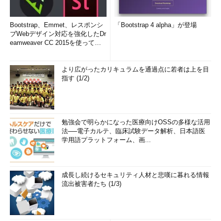
Bootstrap、Emmet、レスポンシ
「Bootstrap 4 alpha」が登場
ブWebデザイン対応を強化したDr
eamweaver CC 2015を使って
み...
より広がったカリキュラムを通過点に若者は上を目
指す (1/2)
勉強会で明らかになった医療向けOSSの多様な活用
法──電子カルテ、臨床試験データ解析、日本語医
学用語プラットフォーム、画...
成長し続けるセキュリティ人材と悲嘆に暮れる情報
流出被害者たち (1/3)