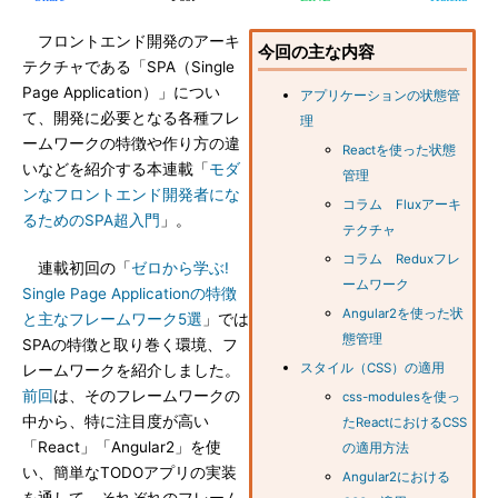
フロントエンド開発のアーキ
今回の主な内容
テクチャである「SPA（Single
Page Application）」につい
アプリケーションの状態管
て、開発に必要となる各種フレ
理
ームワークの特徴や作り方の違
Reactを使った状態
いなどを紹介する本連載「
モダ
管理
ンなフロントエンド開発者にな
コラム Fluxアーキ
るためのSPA超入門
」。
テクチャ
コラム Reduxフレ
連載初回の「
ゼロから学ぶ!
ームワーク
Single Page Applicationの特徴
Angular2を使った状
と主なフレームワーク5選
」では
態管理
SPAの特徴と取り巻く環境、フ
スタイル（CSS）の適用
レームワークを紹介しました。
前回
は、そのフレームワークの
css-modulesを使っ
中から、特に注目度が高い
たReactにおけるCSS
「React」「Angular2」を使
の適用方法
い、簡単なTODOアプリの実装
Angular2における