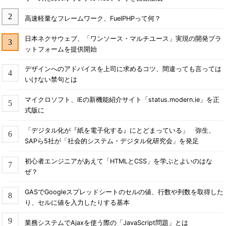
高速軽量なフレームワーク、FuelPHPって何？
日本ネクサウェブ、「ワンソース・マルチユース」実現の開発プラ
ットフォームを提供開始
デザインへのアドバイスを上司に求めるコツ、間違っても言っては
いけない禁句とは
マイクロソフト、IEの新機能紹介サイト「status.modern.ie」を正
式版に
「デジタル化が『紙を電子化する』にとどまっている」 弥生、
SAPら5社が「社会的システム・デジタル化研究会」を発足
初心者エンジニアがあえて「HTMLとCSS」を学ぶとよいのはな
ぜ？
GASでGoogleスプレッドシートのセルの値、行数や列数を取得した
り、セルに値を入力したりする基本
業務システムでAjaxを使う際の「JavaScript問題」とは