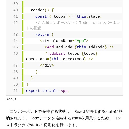
  render
()
{
const
{
 todos 
}
=
this
.
state
;
// AddコンポーネントとTodoListコンポーネン
トの配置
return
(
<
div className
=
"App"
>
<
Add
 addTodo
={
this
.
addTodo
}
/>
<
TodoList
 todos
={
todos
}
checkTodo
={
this
.
checkTodo
}
/>
</
div
>
);
}
}
export
default
App
;
App.js
コンポーネントで保持する状態は、Reactが提供するstateに格
納されます。Todoデータを格納するstateを用意するため、コン
ストラクタでstateの初期化を行います。