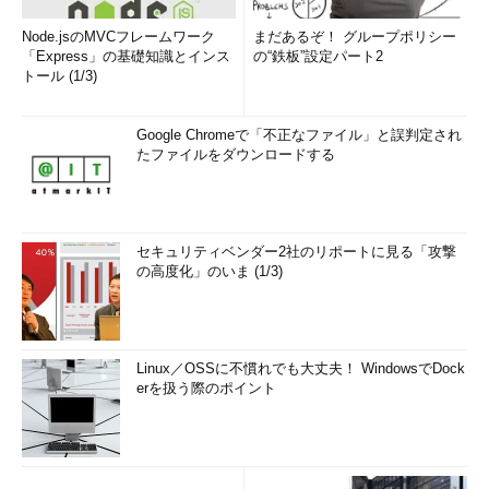
Web Appsを「停止」しても課金されることに注意
Node.jsのMVCフレームワーク
まだあるぞ！ グループポリシー
Azure VMの場合は、Azureのダッシュボード管理画面で［停
「Express」の基礎知識とインス
の“鉄板”設定パート2
止］しておくと、それ以上は課金されませんでした（連載
トール (1/3)
第2回
参照）。
Google Chromeで「不正なファイル」と誤判定され
しかしWeb Appsの場合は、管理画面にある［■停止］をクリ
たファイルをダウンロードする
ックして動作を止めても、ずっと課金され続けます（実行準備の
ためにストレージなどのリソースを使用しているため）。
セキュリティベンダー2社のリポートに見る「攻撃
の高度化」のいま (1/3)
Linux／OSSに不慣れでも大丈夫！ WindowsでDock
erを扱う際のポイント