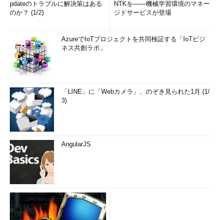
pdateのトラブルに解決策はある
NTKを――機械学習環境のマネー
のか？ (1/2)
ジドサービスが登場
AzureでIoTプロジェクトを共同検証する「IoTビジ
ネス共創ラボ」
「LINE」に「Webカメラ」、のぞき見られた1月 (1/
3)
AngularJS