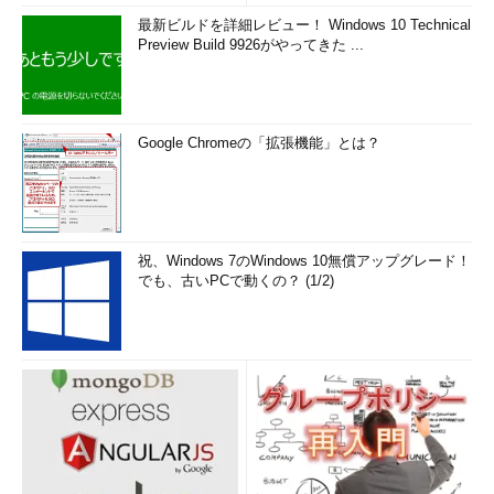
最新ビルドを詳細レビュー！ Windows 10 Technical
先ほどの価格プランを見ると、「
Free（無料）
」と
Preview Build 9926がやってきた ...
「
Shared（共有）
」という2つの価格プランがあります。
Freeにすると、確かにインスタンスの料金は不要になります
が、利用できるCPU時間やメモリサイズ、Logic Appsの呼び出し
Google Chromeの「拡張機能」とは？
回数、ネットワーク通信量、ストレージサイズなどに制限があり
ます。例えば、1日当たりのCPU使用時間は60分までです。制限
に達すると一定時間サービスが使えなくなります。実験的な用途
で使うとよいでしょう。
祝、Windows 7のWindows 10無償アップグレード！
Sharedは他の（ユーザーの）アプリと1つのシステムを共有し
でも、古いPCで動くの？ (1/2)
て実行されます。SharedプランはBasicプランよりも安価ですが
（約1000円／月）、Freeよりも緩いながらリソース制限がある
他、アプリごとに課金されるプランとなっています（Basic以上
は、アプリごとではなくインスタンスごとに課金）。アプリを1
つ（WordPressなら1サイト）作るごとに、Sharedプランの料金
がかかります。ごく限られた数の、負荷や必要リソースの少ない
Webアプリしか実行しないような場合に向いています。