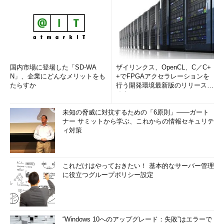
Web Appsの停止
Web Appsを停止しても、VMの場合と違って、ずっと課金さ
れています。完全に課金を避けたければApp Serviceのプラ
ンごとアプリを削除します。
Web Appsではこのようになっているので、完全に課金を停止
国内市場に登場した「SD-WA
ザイリンクス、OpenCL、C／C+
N」、企業にどんなメリットをも
+でFPGAアクセラレーションを
したければ、作成したWeb AppsやApp Serviceプランを削除する
たらすか
行う開発環境最新版のリリースを
必要があります。次にまた使いたくなった場合は、アプリを作成
発表
し直すか、デプロイし直す必要があります。
未知の脅威に対抗するための「6原則」――ガート
ナー サミットから学ぶ、これからの情報セキュリテ
【ハイッ！ ここ大事！】
ィ対策
VMの場合と違って、Web Appsではアプリを［■停
止］しても課金はそのまま続きます。完全に課金を止
これだけはやっておきたい！ 基本的なサーバー管理
めたければアプリやApp Serviceプランを削除する必
に役立つグループポリシー設定
要があります。アプリを停止したから料金はかからないと勘違
いして、Web Appsをそのまま放置したりすると、後で料金を
見てびっくりすることになるかもしれません。
“Windows 10へのアップグレード：失敗”はエラーで