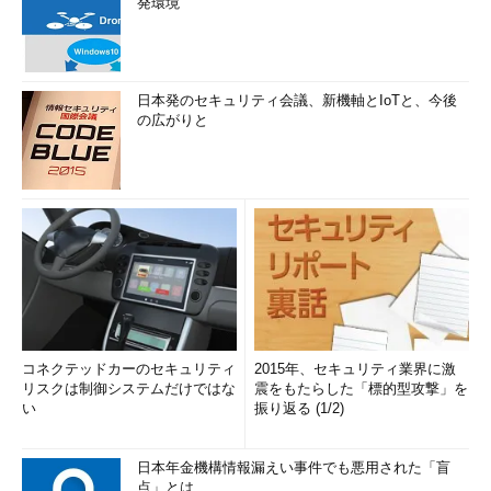
発環境
少々料金が高いかもしれません。しかし複数のWeb Appsアプリ
などを動作させたいような場合は、うまく使うと、料金を下げて
お得に利用できる可能性があります。ここでは触れていません
が、Azureで利用できるバックアップや負荷分散／障害対策機能
日本発のセキュリティ会議、新機軸とIoTと、今後
なども含めて判断したいところです。
の広がりと
次回は、Azureサービスの管理／監視機能について見ていこう
と思います。
コネクテッドカーのセキュリティ
2015年、セキュリティ業界に激
リスクは制御システムだけではな
震をもたらした「標的型攻撃」を
い
振り返る (1/2)
日本年金機構情報漏えい事件でも悪用された「盲
点」とは