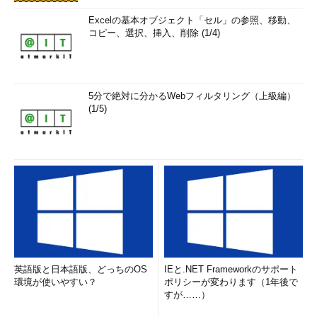
ります。例えば、3インスタンスにすると3倍になります。コス
Excelの基本オブジェクト「セル」の参照、移動、
トを抑えるためには、常にスケールアウトするのではなく、負荷
コピー、選択、挿入、削除 (1/4)
が増加したときだけとか、特定の時間帯だけスケールアウトして
負荷増に備える、というような運用も必要になるでしょう。
「
Web アプリ(Web Apps) の課金について
」（Microsoft
5分で絶対に分かるWebフィルタリング（上級編）
Azure サポート チーム サイト）
(1/5)
「
Azure サブスクリプションとサービスの制限、クォー
タ、制約
」（Azureサイト）
【ハイッ！ ここ大事！】
スケールアウトを利用した柔軟な性能の調整は、ク
ラウドサービスの最大の利点でもありますが、当然な
がら高性能な状態で使うと、料金は増えることになり
ます。料金を節約したいなら、ズボラな運用ではなく、必要な
英語版と日本語版、どっちのOS
IEと.NET Frameworkのサポート
状況に応じた、きめ細かな対応が必要になります。
環境が使いやすい？
ポリシーが変わります（1年後で
すが……）
Free／Sharedプランで料金を抑える