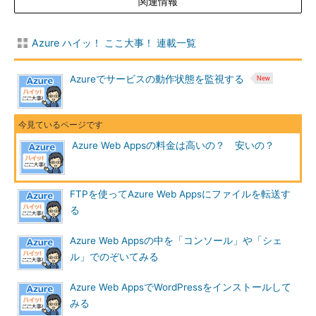
関連情報
Azure ハイッ！ ここ大事！ 連載一覧
Azureでサービスの動作状態を監視する
App Service プランの価格と機能
Azureの「
App Service プラン
」より。
Azure Web Appsの料金は高いの？ 安いの？
価格レベルが高くなると、実行できるアプリ（プロセス）の最
大数が増えたり、利用できるディスクサイズや最大インスタンス
FTPを使ってAzure Web Appsにファイルを転送す
数が増えたりします。
る
またそれぞれの価格レベルに対して、例えばCPU／メモリが
Azure Web Appsの中を「コンソール」や「シェ
「1コア／1.75GB」「2コア／3.5GB」「4コア／7GB」といった
ル」でのぞいてみる
ように基本性能の違う3～4種類の「
サイズ
」が用意されていま
す。サイズが大きくなると、大きなアプリを同時に多数動かした
Azure Web AppsでWordPressをインストールして
り、高速に動作させたりすることが可能になります。
みる