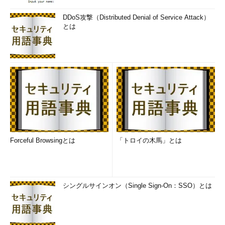
Sharedプランだと100個まで）。
DDoS攻撃（Distributed Denial of Service Attack）
とは
もっと高速に動作させたり、大量のメモリを専有するプロセス
を動作させたりしたいなら、より規模の大きいインスタンスに契
約を変更する必要があります。このような強化の方法を「
スケー
ルアップ
」と呼んでいます（1台のパソコンのCPUやメモリを増
強して性能を上げようする方法ですね）。
これに対して、1つのWeb Appsなどのプロセスを複数のインス
タンス上に展開して、同時並行で動作させることもできます（同
時並行で実行するパソコンを増やして、性能を上げようとする方
法ですね）。これを「
スケールアウト
」と呼んでいます。例えば
Forceful Browsingとは
「トロイの木馬」とは
Standard価格プランなら、最大10インスタンスまで利用できま
す。
複数のインスタンスを同時に実行するには、それなりにアプリ
シングルサインオン（Single Sign-On：SSO）とは
側での対応も必要ですが、インスタンスを増やすだけで済むなら
簡単なので、できることなら利用したいところです。
ただしスケールアウトすると、当然ですが、その分料金は上が