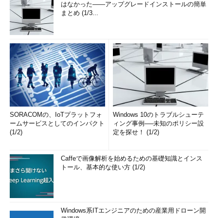
ちなみに、停止中にWeb Appsのサイト（URL）にアクセスす
はなかった――アップグレードインストールの簡単
まとめ (1/3...
ると、次のようなエラー画面が表示されます。
SORACOMの、IoTプラットフォ
Windows 10のトラブルシューテ
ームサービスとしてのインパクト
ィング事例──未知のポリシー設
停止中のWeb Appsのサイト
(1/2)
定を探せ！ (1/2)
Web Appsのサイトを停止させると、アクセスしてもこのよ
うなError 403画面が表示されます。完全に削除すると、ア
クセスできないという（Webブラウザの）エラー画面が表示
Caffeで画像解析を始めるための基礎知識とインス
されます。
トール、基本的な使い方 (1/2)
今回はWeb Appsの料金や価格プランなどについて見てきまし
た。1つのWeb Apps（WordPressなど）だけを動作させるなら、
Windows系ITエンジニアのための産業用ドローン開