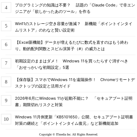
プログラミングの知識は不要？ 話題の「Claude Code」で非エン
ジニアが「欲しかったあのツール」を作る
Win11のストレージ空き容量が激減？ 新機能「ポイントインタイ
ムリストア」のわなと賢い設定術
【Excel新機能】データが増えるたびに数式を直すのはもう終わ
り。動的配列関数とスピル演算子（#）の威力とは
初期設定のままはダメ！ Windows 11を買ったらすぐ消すべき
「おせっかいな初期設定」5選
【保存版】スマホでWindows 11を遠隔操作！ Chromeリモートデ
スクトップの設定と活用ガイド
2026年6月にWindows 11が起動不能に？ 「セキュアブート証明
書」期限切れリスクと対策
Windows 11月例更新「KB5101650」公開、セキュアブート証明書
対策の継続と「ポイントインタイム復元」など新機能追加
Copyright © ITmedia Inc. All Rights Reserved.