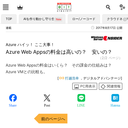
TOP
AIを作り動かし守り生かす
ロー/ノーコード
クラウドネイ
連載
2017年8月17日 公開
Azure ハイッ！ ここ大事！
Azure Web Appsの料金は高いの？ 安いの？
（2/2 ページ）
Azure Web Appsの料金はいくら？ その課金の仕組みは？
Azure VMとの比較も。
[
打越浩幸
，デジタルアドバンテージ]
PC用表示
関連情報
Share
Post
LINE
Hatena
前のページへ