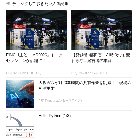
チェックしておきたい人気記事
Web Appsの価格レベルが変わると、利用できる機
能やリソースが増えますが、価格もかなり上がりま
す。コストを抑えたければ、必要なリソース（CPUや
メモリ）などをしっかり見積もったり、日々の課金情報をこま
めに把握しておいたりする必要がありそうです。
インスタンスとスケールアップ／スケールアウト
FINCHI主催「IVS2026」トーク
【見城徹×藤田晋】AI時代でも変
セッションが話題に！
わらない経営者の本質
ここで「
インスタンス
」について補足しておきます。
PR(FINCHI on GOETHE)
PR(FINCHI on GOETHE)
インスタンスとは簡単に言うと、Web AppsやLogic Appsなど
大阪ガスが月2000時間の共有作業を削減！ 現場の
のプロセスを実行するための実行環境です。例えば「Standard
AI活用術
S1」という価格プランなら、「CPU 1コア／メモリ1.75GB」とい
PR(ITmedia エンタープライズ)
う環境になっています。
Web Appsなどのプロセスはこのインスタンスの中にロードさ
Hello Python (1/3)
れ、実行されます。StandardやPremiumプランなら、CPUやメ
モリなどのリソースが許す限り、インスタンス内にいくらでもア
プリを同時にロードして実行できます（Freeプランだと10個、