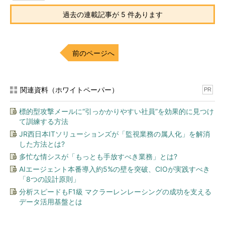
Web Appsの価格は、上記の価格レベルとサイズによって決ま
過去の連載記事が 5 件あります
りますが、最終的にはネットワークトラフィックの量や利用する
ストレージなどのサイズも加味して決められます。
ただ、CPUの利用状況（負荷状態）は価格には関係ないようで
前のページへ
す。CPUがほぼずっと0％近くになっていても、逆にずっと50％
以上の高い負荷をかけて使用し続けていたとしても、料金は同じ
です（Freeプランは除く。詳細は後述）。
関連資料（ホワイトペーパー）
PR
ならば、なるべくたくさんのWeb Appsを同居させて実行した
標的型攻撃メールに“引っかかりやすい社員”を効果的に見つけ
方がお得なような気もします。でも、価格プランが1つだと、イ
て訓練する方法
ンスタンスやリソースなどが共通化されるので処理が遅くなった
JR西日本ITソリューションズが「監視業務の属人化」を解消
り、セキュリティ的に分離するのが困難になったりします。また
した方法とは?
例えばスケールアウトしようとすると、すべてのアプリがまとめ
多忙な情シスが「もっとも手放すべき業務」とは?
てスケールアウトの対象となるので、（必要ないアプリまでスケ
AIエージェント本番導入約5%の壁を突破、CIOが実践すべき
ールアウトして）無駄にリソースを消費することにもなりかねま
「8つの設計原則」
せん。このあたりはケースバイケースで考える必要があるでしょ
分析スピードもF1級 マクラーレンレーシングの成功を支える
う。
データ活用基盤とは
【ハイッ！ ここ大事！】