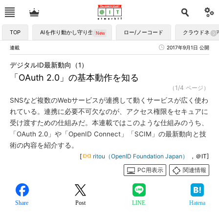
TOP
AIを作り動かし守り生かす
ロー/ノーコード
クラウドネイ
連載
2017年9月1日 公開
デジタルID最新動向（1）
「OAuth 2.0」の基本動作を知る
（1/4 ページ）
SNSなど複数のWebサービスが連携して動くサービスが広く使わ
れている。連携に必要不可欠なのが、アクセス権限をセキュアに
受け渡すための仕組みだ。本連載ではこのような仕組みのうち、
「OAuth 2.0」や「OpenID Connect」「SCIM」の最新動向と技
術の内容を紹介する。
[
ritou（OpenID Foundation Japan）
，＠IT]
PC用表示
関連情報
Share
Post
LINE
Hatena