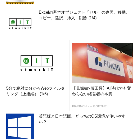
Excelの基本オブジェクト「セル」の参照、移動、
コピー、選択、挿入、削除 (1/4)
5分で絶対に分かるWebフィルタ
【見城徹×藤田晋】AI時代でも変
リング（上級編） (1/5)
わらない経営者の本質
PR(FINCHI on GOETHE)
英語版と日本語版、どっちのOS環境が使いやす
い？