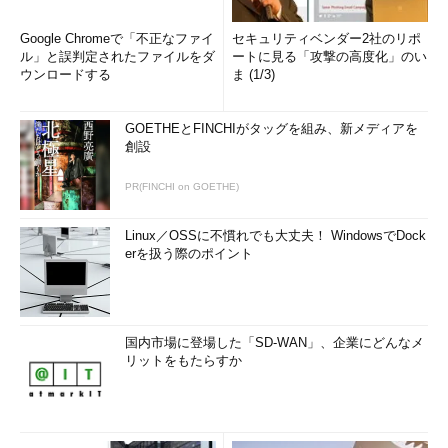
Google Chromeで「不正なファイ
セキュリティベンダー2社のリポ
ル」と誤判定されたファイルをダ
ートに見る「攻撃の高度化」のい
ウンロードする
ま (1/3)
GOETHEとFINCHIがタッグを組み、新メディアを
創設
PR(FINCHI on GOETHE)
Linux／OSSに不慣れでも大丈夫！ WindowsでDock
erを扱う際のポイント
国内市場に登場した「SD-WAN」、企業にどんなメ
リットをもたらすか