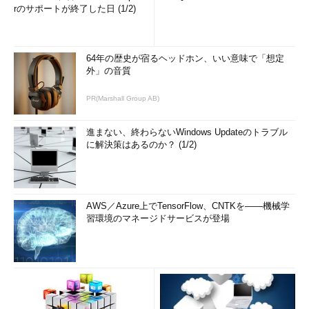
rのサポートが終了した日 (1/2)
64年の歴史が宿るヘッドホン、いい意味で「想定
外」の音質
PR(Marshall Group AB)
進まない、終わらないWindows Updateのトラブル
に解決策はあるのか？ (1/2)
AWS／Azure上でTensorFlow、CNTKを――機械学
習環境のマネージドサービスが登場