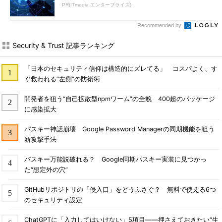
PR(ITmedia エンタープライズ)
Recommended by
Security & Trust 記事ランキング
「日本のセキュリティ信仰は構造的にズレてる」 コスパよく、す
ぐ救われる“左側”の防衛術
開発者を狙う“自己拡散型npmワーム”の全貌 400超のパッケージ
に感染拡大
パスキー神話崩壊 Google Password Managerの同期機能を狙う
新攻撃手法
パスキー万能説破れる？ Google同期パスキー実装に見つかっ
た“想定外の穴”
GitHubリポジトリの「侵入口」をどうふさぐ？ 無料で使える6つ
のセキュリティ設定
ChatGPTに「入力してはいけない」5項目――押さえておきたい“生