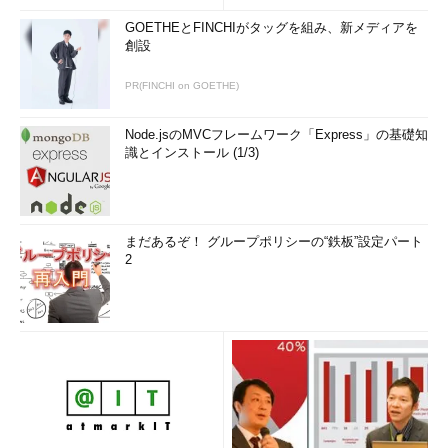
GOETHEとFINCHIがタッグを組み、新メディアを
創設
PR(FINCHI on GOETHE)
Node.jsのMVCフレームワーク「Express」の基礎知
識とインストール (1/3)
まだあるぞ！ グループポリシーの“鉄板”設定パート
2