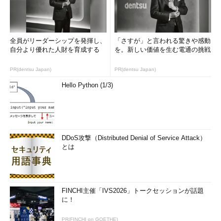
全員がリーダーシップを発揮し、
「さすが」と言われる驚きや感動
自分より優れた人財を育成する
を。新しい価値を生む電通の挑戦
PR(dentsu Japan)
PR(dentsu Japan)
Hello Python (1/3)
DDoS攻撃（Distributed Denial of Service Attack）
とは
FINCHI主催「IVS2026」トークセッションが話題
に！
PR(FINCHI on GOETHE)