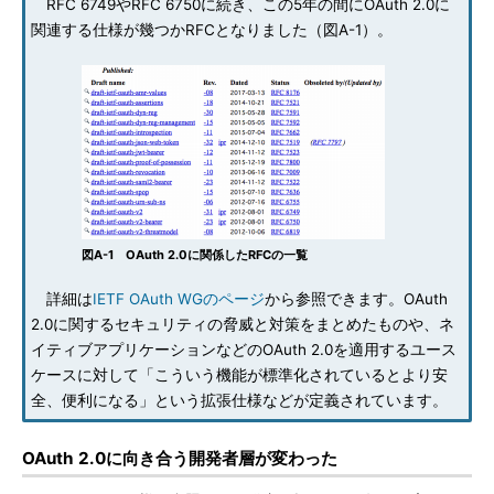
RFC 6749やRFC 6750に続き、この5年の間にOAuth 2.0に
関連する仕様が幾つかRFCとなりました（図A-1）。
図A-1 OAuth 2.0に関係したRFCの一覧
詳細は
IETF OAuth WGのページ
から参照できます。OAuth
2.0に関するセキュリティの脅威と対策をまとめたものや、ネ
イティブアプリケーションなどのOAuth 2.0を適用するユース
ケースに対して「こういう機能が標準化されているとより安
全、便利になる」という拡張仕様などが定義されています。
OAuth 2.0に向き合う開発者層が変わった