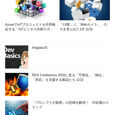
AzureでIoTプロジェクトを共同検
「LINE」に「Webカメラ」、の
証する「IoTビジネス共創ラボ」
ぞき見られた1月 (1/3)
AngularJS
RSA Conference 2016に見る「可視化」「検出」
「対応」を支援する製品たち (1/2)
「プロンプトが面倒」の悲鳴を解消！ AI定着のス
テップ