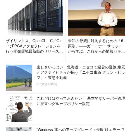
ザイリンクス、OpenCL、C／C+
未知の脅威に対抗するための「6
+でFPGAアクセラレーションを
原則」――ガートナー サミット
行う開発環境最新版のリリースを
から学ぶ、これからの情報セキュ
発表
リティ対策
楽しさいっぱい！北海道・ニセコで避暑の夏旅 絶景
とアクティビティが揃う「ニセコ東急 グラン・ヒラ
フ」～東急不動産
PR(東急不動産)
これだけはやっておきたい！ 基本的なサーバー管理
に役立つグループポリシー設定
“Windows 10へのアップグレード：失敗”はエラーで