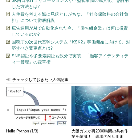
JR西日本ITソリューションズが「監視業務の属人化」を解消
した方法とは?
人件費を考える際に見落としがちな、「社会保険料の会社負
担」について徹底解説
広告運用がAIで自動化された今、「勝ち組企業」は何に投資
しているのか?
国税庁の次世代基幹システム「KSK2」稼働開始に向けて、対
応すべき変更点とは?
SNS認証や多要素認証も数分で実装、「顧客アイデンティテ
ィー管理」の変革術
チェックしておきたい人気記事
Hello Python (1/3)
大阪ガスが月2000時間の共有作
業を削減！ 現場のAI活用術