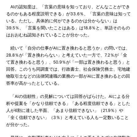
AIの認知度は、「言葉の意味を知っており、どんなことができ
るのかもある程度説明できる」が33.6％、「言葉の意味は知って
いる。ただし、具体的に何ができるのかは分からない」は
39.5％、「言葉を聞いたことはある」は18.8％と、単語そのもの
はおおむね認知されていることが分かった。
続いて「自分の仕事がAIに置き換わると思うか」の問いでは、
28.8％が「置き換わらない」と考えていた一方で、7.2％が「全
て置き換わると思う」、50.9％が「一部は置き換わると思う」と
回答。このうち同調査では、行政書士、社会保険労務士、宅地建
物取引士などの法律関連職の業務の一部がAIに置き換わるとの回
答率が高かったとしている。
「AIの信頼性」の見解については回答がばらけた。AIによる分
析や提案を「かなり信頼できる」「ある程度信頼できる」とした
人が6割に達した半面、「あまり信頼できない」（21.9％）や
「全く信頼できない」（3％）と考えている人も一定数いること
が分かった。