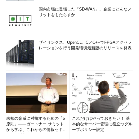
国内市場に登場した「SD-WAN」、企業にどんなメ
リットをもたらすか
ザイリンクス、OpenCL、C／C++でFPGAアクセラ
レーションを行う開発環境最新版のリリースを発表
未知の脅威に対抗するための「6
これだけはやっておきたい！ 基
原則」――ガートナー サミット
本的なサーバー管理に役立つグル
から学ぶ、これからの情報セキュ
ープポリシー設定
リティ対策