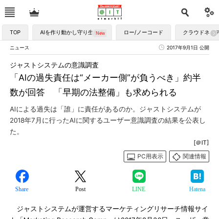
TOP
AIを作り動かし守り生かす
ロー/ノーコード
クラウドネイ
ニュース
2017年9月1日 公開
ジャストシステムの意識調査
「AIの過失責任は“メーカー側”が負うべき」約半
数が回答 「早期の法整備」も求められる
AIによる過失は「誰」に責任があるのか。ジャストシステムが
2018年7月に行ったAIに関するユーザー意識調査の結果を公表し
た。
[＠IT]
PC用表示
関連情報
Share
Post
LINE
Hatena
ジャストシステムが運営するマーケティングリサーチ情報サイ