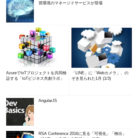
習環境のマネージドサービスが登場
AzureでIoTプロジェクトを共同検
「LINE」に「Webカメラ」、の
証する「IoTビジネス共創ラボ」
ぞき見られた1月 (1/3)
AngularJS
RSA Conference 2016に見る「可視化」「検出」