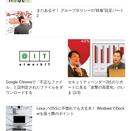
まだあるぞ！ グループポリシーの“鉄板”設定パート
2
Google Chromeで「不正なファイ
セキュリティベンダー2社のリポ
ル」と誤判定されたファイルをダ
ートに見る「攻撃の高度化」のい
ウンロードする
ま (1/3)
Linux／OSSに不慣れでも大丈夫！ WindowsでDock
erを扱う際のポイント