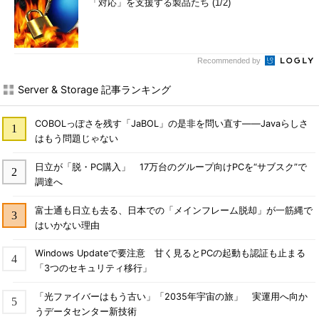
「対応」を支援する製品たち (1/2)
Recommended by
Server & Storage 記事ランキング
COBOLっぽさを残す「JaBOL」の是非を問い直す――Javaらしさ
はもう問題じゃない
日立が「脱・PC購入」 17万台のグループ向けPCを“サブスク”で
調達へ
富士通も日立も去る、日本での「メインフレーム脱却」が一筋縄で
はいかない理由
Windows Updateで要注意 甘く見るとPCの起動も認証も止まる
「3つのセキュリティ移行」
「光ファイバーはもう古い」「2035年宇宙の旅」 実運用へ向か
うデータセンター新技術