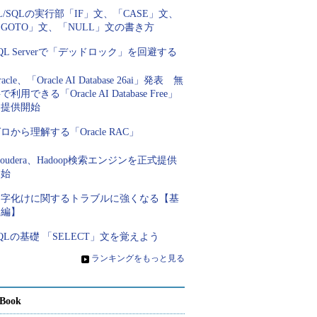
L/SQLの実行部「IF」文、「CASE」文、
GOTO」文、「NULL」文の書き方
QL Serverで「デッドロック」を回避する
racle、「Oracle AI Database 26ai」発表 無
で利用できる「Oracle AI Database Free」
を提供開始
ロから理解する「Oracle RAC」
loudera、Hadoop検索エンジンを正式提供
開始
文字化けに関するトラブルに強くなる【基
礎編】
QLの基礎 「SELECT」文を覚えよう
»
ランキングをもっと見る
Book