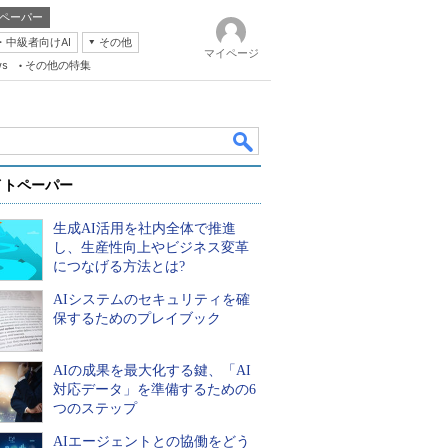
ペーパー
・中級者向けAI
その他
マイページ
ws
その他の特集
イトペーパー
生成AI活用を社内全体で推進
し、生産性向上やビジネス変革
につなげる方法とは?
AIシステムのセキュリティを確
k
保するためのプレイブック
AIの成果を最大化する鍵、「AI
対応データ」を準備するための6
つのステップ
AIエージェントとの協働をどう