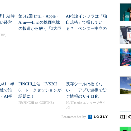
ana AI技術に最適化された機械学習およびDeep Learningフ
にアクセスできるようになり、関連トレーニングや
晋】AI時
第312回 Intel・Apple・
AI推論インフラは「独
い経営
Arm──Intelの株価急騰
自規格」で損してい
の報道から解く「3大巨
る？ ベンダー中立の
頭」の深い因縁
チップレット標準「FC
THE)
SA」とは
のAI・半
FINCHI主催「IVS202
既存ツールは捨てな
敵で誰
6」トークセッションが
い！ アプリ連携で防
・AI半
話題に！
ぐ情報のサイロ化
を探る
PR(FINCHI on GOETHE)
PR(ITmedia エンタープライ
ズ)
注目
Recommended by