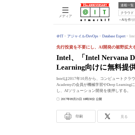
連載一覧
クラウド
メディア
AIを作
＠IT
アジャイル/DevOps
Database Expert
In
先行投資を不要にし、AI開発の裾野拡大
Intel、「Intel Nerva
Learning向けに無料提
Intelは2017年10月から、コンピュートクラウド「Inte
Academyの会員が機械学習やDeep Lea
し、AIソリューション開発を後押しする。
2017年09月21日 18時30分 公開
印刷
見る