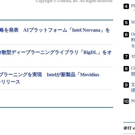
Copyright © ITmedia, Inc. All Rights Reserved.
P
「
S
発表 AIプラットフォーム「Intel Nervana」を
O
料
の分散型ディープラーニングライブラリ「BigDL」をオ
ゼ
C
サイト
ーニングを実現 Intelが新製品「Movidius
ck」をリリース
es（TCS）と共同で「Artificial Intelligence Center of
開設し、開発者や大学生、新興企業などを対象に、AIソリュー
のプロセスを支援することも発表した。具体的に
S
しいAIアルゴリズムの開発、AI研究プロジェクト
実に取り組む。
＠IT e
 CoEにおいて、Intel Xeon Scalableプロセッサ、Intel