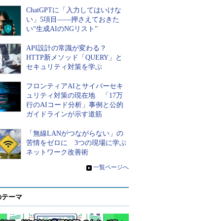
ChatGPTに「入力してはいけな
い」5項目――押さえておきた
い“生成AIのNGリスト”
API設計の常識が変わる？
HTTP新メソッド「QUERY」と
セキュリティ対策を学ぶ
フロンティアAIとサイバーセキ
ュリティ対策の現在地 「17万
行のAIコード分析」事例と公的
ガイドラインが示す道筋
「無線LANがつながらない」の
苦情をゼロに 3つの現場に学ぶ
ネットワーク改善術
»
一覧ページへ
のテーマ