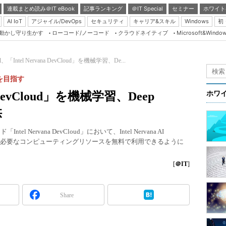
連載まとめ読み＠IT eBook
記事ランキング
＠IT Special
セミナー
ホワイト
AI IoT
アジャイル/DevOps
セキュリティ
キャリア&スキル
Windows
初
り動かし守り生かす
ローコード/ノーコード
クラウドネイティブ
Microsoft&Windo
Server & Storage
HTML5 + UX
tel、「Intel Nervana DevCloud」を機械学習、De...
Smart & Social
を目指す
Coding Edge
na DevCloud」を機械学習、Deep
ホワ
Java Agile
供
Database Expert
l Nervana DevCloud」において、Intel Nervana AI
Linux ＆ OSS
rningに必要なコンピューティングリソースを無料で利用できるように
Master of IP Networ
[
＠IT
]
Security & Trust
Test & Tools
Share
Insider.NET
ブログ