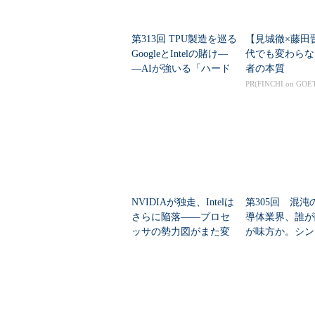
Xeon Phiプロセッサ、Intel Nerv
レームワーク、ツール、ライブラリ
第313回 TPU製造を巡る
【見城徹×藤田
専門家の助言も受けられる。
GoogleとIntelの賭け―
代でも変わらな
―AIが強いる「ハード
者の本質
使い捨て」の過酷な舞
PR(FINCHI on GOE
台裏
NVIDIAが独走、Intelは
第305回 混沌
さらに陥落――プロセ
導体業界、誰が
ッサの勢力図がまた変
が味方か。シン
わる
導体業界マップ