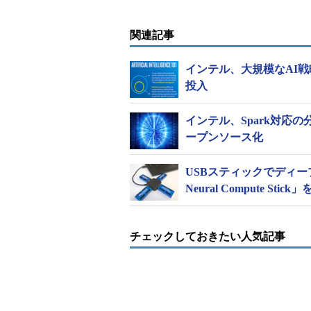
関連記事
インテル、大規模なAI戦略を
投入
インテル、Spark対応
ープンソース化
「Intel Nervana DevCloud」のWeb
USBスティックでディープラ
Neural Compute Sti
またIntelは、Tata Consultancy Servic
Excellence」（AI CoE）を
ションの概念化から開発、実装まで
チェックしておきたい人気記事
は、学術コミュニティーと協力し、新
のサポート、学生向け講義内容の充
Intel Nervana AI Academy会員はAI