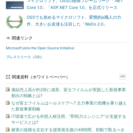
マイクロソフト、OSSの開発フレームワーク「.NET
Core 1.0」「ASP.NET Core 1.0」を正式リリース
OSSでも攻めるマイクロソフト、変態的js職人の力
作、大きいお友達も注目した「WeDo 2.0」
関連リンク
Microsoft joins the Open Source Initiative
プレスリリース（OSI）
関連資料（ホワイトペーパー）
PR
連結売上高が約2倍に成長、富士フイルムが実践した新規事業
創出の戦略とは?
なぜ富士フイルムはヘルスケアへ? 主力事業の危機を乗り越え
た新規事業戦略
IT現場で広がる外部人材活用、“即戦力エンジニア”が支援する
サービスとは?
被害の規模を左右する侵害発生後の48時間、初動で取るべき