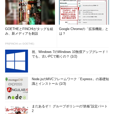
GOETHEとFINCHIがタッグを組
Google Chromeの「拡張機能」と
み、新メディアを創設
は？
PR(FINCHI on GOETHE)
祝、Windows 7のWindows 10無償アップグレード！
でも、古いPCで動くの？ (1/2)
Node.jsのMVCフレームワーク「Express」の基礎知
識とインストール (1/3)
まだあるぞ！ グループポリシーの“鉄板”設定パート
2