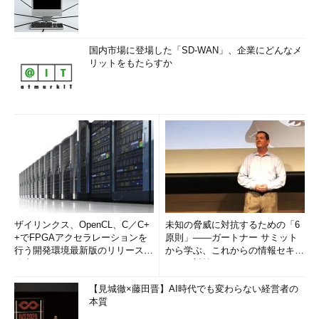
国内市場に登場した「SD-WAN」、企業にどんなメ
リットをもたらすか
ザイリンクス、OpenCL、C／C+
未知の脅威に対抗するための「6
+でFPGAアクセラレーションを
原則」――ガートナー サミット
行う開発環境最新版のリリースを
から学ぶ、これからの情報セキュ
発表
リティ対策
【見城徹×藤田晋】AI時代でも変わらない経営者の
本質