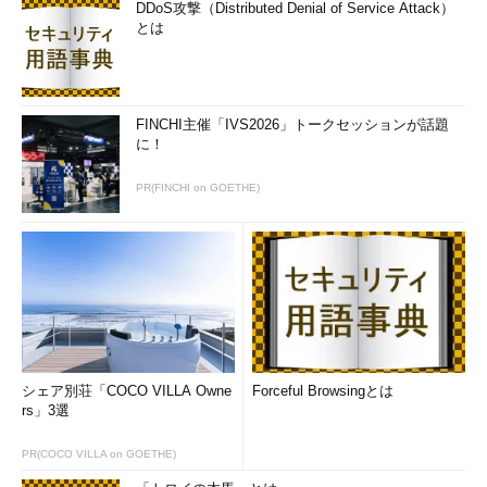
DDoS攻撃（Distributed Denial of Service Attack）
とは
FINCHI主催「IVS2026」トークセッションが話題
に！
PR(FINCHI on GOETHE)
シェア別荘「COCO VILLA Owne
Forceful Browsingとは
rs」3選
PR(COCO VILLA on GOETHE)