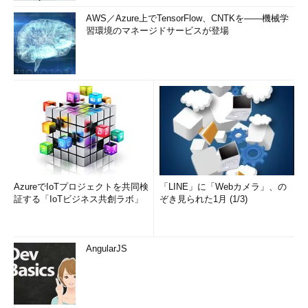
AWS／Azure上でTensorFlow、CNTKを――機械学
習環境のマネージドサービスが登場
AzureでIoTプロジェクトを共同検
「LINE」に「Webカメラ」、の
証する「IoTビジネス共創ラボ」
ぞき見られた1月 (1/3)
AngularJS