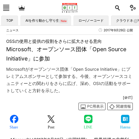
TOP
AIを作り動かし守り生かす
ロー/ノーコード
クラウドネイ
ニュース
2017年9月29日 公開
OSSの使用と提供の役割をさらに拡大させる意向
Microsoft、オープンソース団体「Open Source
Initiative」に参加
Microsoftがオープンソース団体「Open Source Initiative」にプ
レミアムスポンサーとして参加する。今後、オープンソースコミ
ュニティーとの関わりをさらに広げ、深め、OSIの活動をサポー
トしていくと方針を示した。
[＠IT]
PC用表示
関連情報
Share
Post
LINE
Hatena