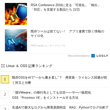
RSA Conference 2016に見る「可視化」「検出」
「対応」を支援する製品たち (1/2)
既存ツールは捨てない！ アプリ連携で防ぐ情報の
サイロ化
PR(ITmedia エンタープライズ)
Recommended by
Linux ＆ OSS 記事ランキング
既存OSSをAIで“一から書き直し”？ 再実装・ライセンス回避が招
く対立と分断
「脱VMware」の移行先としても注目――サーバ仮想化
OSS「Proxmox VE」をインストールする方法
生成AIで膨大なログから障害原因特定 RAG、Pythonでログ分析ア