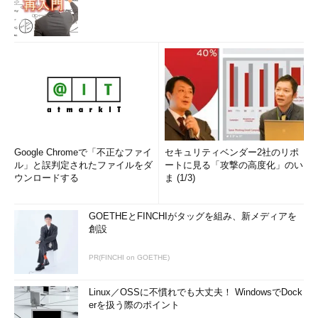
Google Chromeで「不正なファイ
セキュリティベンダー2社のリポ
ル」と誤判定されたファイルをダ
ートに見る「攻撃の高度化」のい
ウンロードする
ま (1/3)
GOETHEとFINCHIがタッグを組み、新メディアを
創設
PR(FINCHI on GOETHE)
Linux／OSSに不慣れでも大丈夫！ WindowsでDock
erを扱う際のポイント