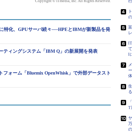
Copyright © ITmedia, Inc. All Rights Reserved.
AC922のイメージ図（出典：IBM）
に特化、GPUサーバ続々──HPEとIBMが新製品を発
、CPUとGPUを接続する「NVIDIA NVLink 2.0」やサ
I
nCAPI（Open Coherent Accelerator Processor
て
ーティングシステム「IBM Q」の新展開を発表
ス「PCI Express 4.0」といったI/O（入出力）技術
を採用したx86サーバと比べて9.5倍、データ転送を高速化で
メ
ー
ォーム「Bluemix OpenWhisk」で外部データスト
、アプリケーションがCPUの主記憶領域をGPUメモリとして
を解消する。また、GPUでのデータ処理の際、CPU
理対象データを転送する必要もなくなることから、プ
「
nkでCPUとGPUを直結させるため、メモリ共有がボ
。
ヤ
万
の