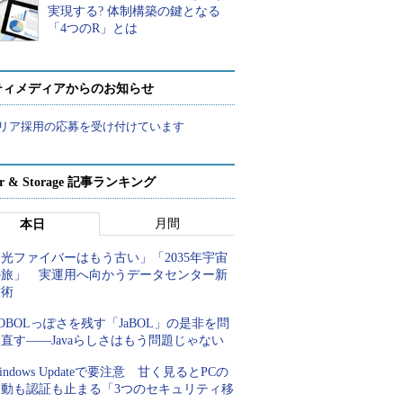
実現する? 体制構築の鍵となる
「4つのR」とは
ティメディアからのお知らせ
リア採用の応募を受け付けています
ver & Storage 記事ランキング
月間
本日
光ファイバーはもう古い」「2035年宇宙
の旅」 実運用へ向かうデータセンター新
技術
OBOLっぽさを残す「JaBOL」の是非を問
直す――Javaらしさはもう問題じゃない
indows Updateで要注意 甘く見るとPCの
起動も認証も止まる「3つのセキュリティ移