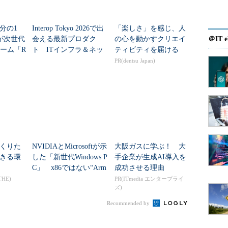
分の1
Interop Tokyo 2026で出
「楽しさ」を感じ、人
Aが次世代
会える最新プロダク
の心を動かすクリエイ
＠IT e
ォーム「R
ト ITインフラ＆ネッ
ティビティを届ける
トワーク編
PR(dentsu Japan)
くりた
NVIDIAとMicrosoftが示
大阪ガスに学ぶ！ 大
きる環
した「新世代Windows P
手企業が生成AI導入を
C」 x86ではない“Arm
成功させる理由
版”の姿とは
THE)
PR(ITmedia エンタープライ
ズ)
Recommended by