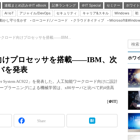
連載まとめ読み＠IT eBook
記事ランキング
＠IT Special
セミナー
ホワイト
AI IoT
アジャイル/DevOps
セキュリティ
キャリア&スキル
Windows
初
り動かし守り生かす
ローコード/ノーコード
クラウドネイティブ
Microsoft&Windo
Server & Storage
HTML5 + UX
クロード向けプロセッサを搭載――IBM...
Smart & Social
Coding Edge
けプロセッサを搭載――IBM、次
ホワ
Java Agile
サーバを発表
Database Expert
ower System AC922」を発表した。人工知能ワークロード向けに設計
Linux ＆ OSS
ィープラーニングによる機械学習は、x86サーバと比べて約4倍高
Master of IP Networ
[
＠IT
]
Security & Trust
Test & Tools
Share
Insider.NET
ブログ