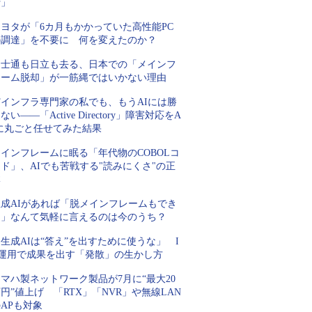
行」
トヨタが「6カ月もかかっていた高性能PC
の調達」を不要に 何を変えたのか？
富士通も日立も去る、日本での「メインフ
レーム脱却」が一筋縄ではいかない理由
Tインフラ専門家の私でも、もうAIには勝
ない――「Active Directory」障害対応をA
Iに丸ごと任せてみた結果
インフレームに眠る「年代物のCOBOLコ
ド」、AIでも苦戦する"読みにくさ"の正
体
生成AIがあれば「脱メインフレームもでき
る」なんて気軽に言えるのは今のうち？
生成AIは“答え”を出すために使うな」 I
T運用で成果を出す「発散」の生かし方
マハ製ネットワーク製品が7月に“最大20
円”値上げ 「RTX」「NVR」や無線LAN
APも対象