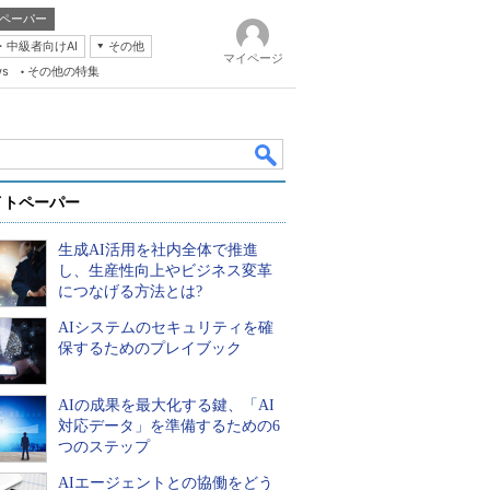
ペーパー
・中級者向けAI
その他
マイページ
ws
その他の特集
イトペーパー
生成AI活用を社内全体で推進
し、生産性向上やビジネス変革
につなげる方法とは?
AIシステムのセキュリティを確
k
保するためのプレイブック
AIの成果を最大化する鍵、「AI
対応データ」を準備するための6
つのステップ
AIエージェントとの協働をどう