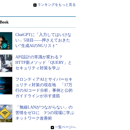
»
ランキングをもっと見る
Book
ChatGPTに「入力してはいけな
い」5項目――押さえておきた
い“生成AIのNGリスト”
API設計の常識が変わる？
HTTP新メソッド「QUERY」と
セキュリティ対策を学ぶ
フロンティアAIとサイバーセキ
ュリティ対策の現在地 「17万
行のAIコード分析」事例と公的
ガイドラインが示す道筋
「無線LANがつながらない」の
苦情をゼロに 3つの現場に学ぶ
ネットワーク改善術
»
一覧ページへ