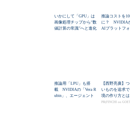
いかにして「GPU」は
推論コストを10
画像処理チップから“数
に？ NVIDI
値計算の常識”へと進化
AIプラットフ
したのか？
ubin」発表
推論用「LPU」も搭
【西野亮廣】つ
載 NVIDIAの「Vera R
いものを追求で
ubin」、エージェント
境の作り方とは
型AI向けの“7種チッ
PR(FINCHI on GOE
プ”で構成