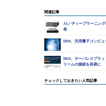
関連記事
IBM Power System 
AI／ディープラーニング
表
また、Power Systemsとして初めて
ーバ向けインターコネクト技術
「Ope
IBM、汎用量子コンピュ
Interface）」
、I/Oシリアルインタフェー
を採用した。PCI Express 3.0
きるとしている。
IBM、サーバレスプラットフ
リームの接続を容易に
Power System AC922では
利用できるため、GPUのメモリ不足
の主記憶領域からGPUメモリに処
チェックしておきたい人気記事
ログラミングを簡素化できる。NVLi
トルネックになることもないという