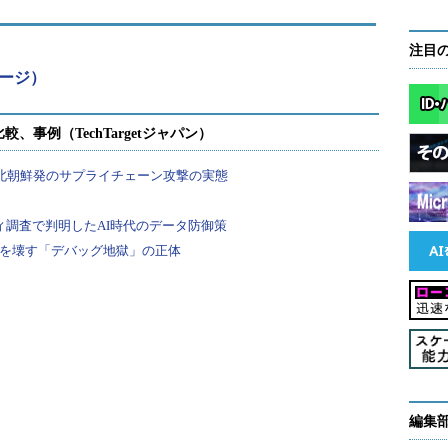
注目
品ページ）
編集