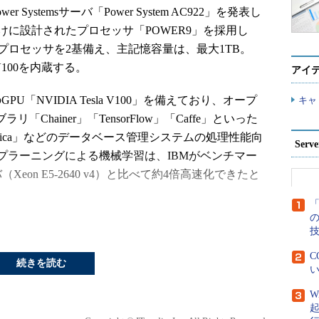
 Systemsサーバ「Power System AC922」を発表し
けに設計されたプロセッサ「POWER9」を採用し
R9プロセッサを2基備え、主記憶容量は、最大1TB。
 V100を内蔵する。
アイ
IAのGPU「NVIDIA Tesla V100」を備えており、オープ
キャ
Chainer」「TensorFlow」「Caffe」といった
etica」などのデータベース管理システムの処理性能向
Ser
プラーニングによる機械学習は、IBMがベンチマー
eon E5-2640 v4）と比べて約4倍高速化できたと
「
C
続きを読む
い
W