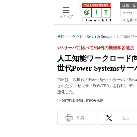
連載一覧
クラウド
メディア
AIを作
＠IT
クラウド
Server & Storage
人工知能ワー
x86サーバに比べて約4倍の機械学習速度
人工知能ワークロード向
世代Power Systems
IBMは、次世代のPower Systemsサーバ「P
されたプロセッサ「POWER9」を採用。デ
速化した。
2017年12月07日 11時00分 公開
印刷
見る