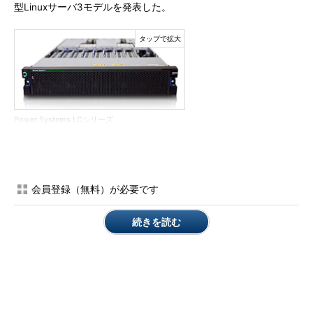
型Linuxサーバ3モデルを発表した。
Power Systems LCシリーズ
IBMは、こうしたワークロードのためには「従来のx86ベース
のコモディティサーバでは対応できない、新たなレベルのコンピ
ューティングパワーが要求されている」と位置付ける。高まる
会員登録（無料）が必要です
HPCのニーズに応えるため、同社はOpenPOWER Foundationの
メンバー企業と協力し、オープンなシステム設計アプローチによ
続きを読む
り、幅広いアクセラレーション技術の活用を進めている。
今回発表された中でも最上位の「IBM Power System S822LC
for High Performance Computing」は、新設計のプロセッサ
「IBM POWER8」と「NVIDIA NVLink」技術を搭載し、POWER
アーキテクチャならではとうたう新たな機能を実装した。