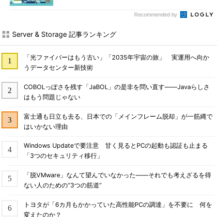
Recommended by
Server & Storage 記事ランキング
「光ファイバーはもう古い」「2035年宇宙の旅」 実運用へ向か
うデータセンター新技術
COBOLっぽさを残す「JaBOL」の是非を問い直す――Javaらしさ
はもう問題じゃない
富士通も日立も去る、日本での「メインフレーム脱却」が一筋縄で
はいかない理由
Windows Updateで要注意 甘く見るとPCの起動も認証も止まる
「3つのセキュリティ移行」
「脱VMware」なんて望んでいなかった――それでも考えざるを得
ない人のための“3つの筋道”
トヨタが「6カ月もかかっていた高性能PCの調達」を不要に 何を
変えたのか？