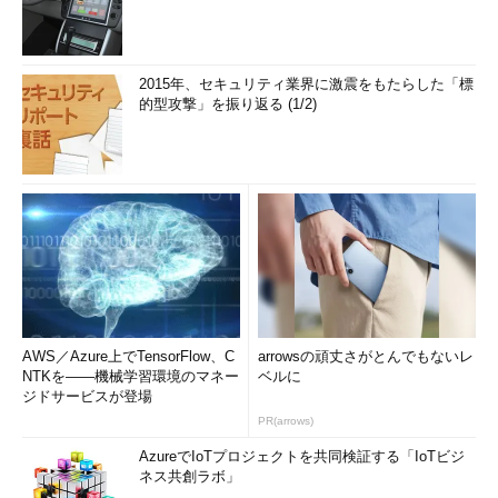
2015年、セキュリティ業界に激震をもたらした「標
的型攻撃」を振り返る (1/2)
AWS／Azure上でTensorFlow、C
arrowsの頑丈さがとんでもないレ
NTKを――機械学習環境のマネー
ベルに
ジドサービスが登場
PR(arrows)
AzureでIoTプロジェクトを共同検証する「IoTビジ
ネス共創ラボ」