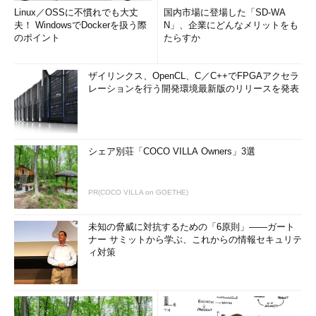
Linux／OSSに不慣れでも大丈
国内市場に登場した「SD-WA
夫！ WindowsでDockerを扱う際
N」、企業にどんなメリットをも
のポイント
たらすか
ザイリンクス、OpenCL、C／C++でFPGAアクセラ
レーションを行う開発環境最新版のリリースを発表
シェア別荘「COCO VILLA Owners」3選
PR(COCO VILLA on GOETHE)
未知の脅威に対抗するための「6原則」――ガート
ナー サミットから学ぶ、これからの情報セキュリテ
ィ対策