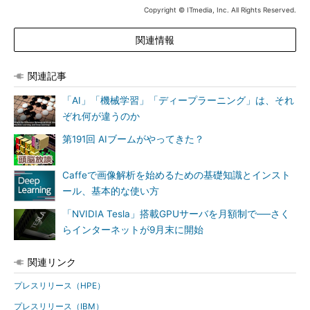
Copyright © ITmedia, Inc. All Rights Reserved.
具体的には、高速で省電力のインターコネクト技術である
NVIDIA NVLinkで、POWER8プロセッサと「NVIDIA Tesla P100
関連情報
Pascal GPU」を直接接続。NVIDIA NVLinkをシリコンレベルで
組み込み、全体的なシステム設計に統合した。従来のx86ベース
関連記事
のシステムと比べ、5倍高速なデータ伝送を実現するという。
「AI」「機械学習」「ディープラーニング」は、それ
他の2つの新モデル「IBM Power System S821LC」と「IBM
ぞれ何が違うのか
Power System S822LC for Big Data」も、GPUコンピューティ
第191回 AIブームがやってきた？
ング技術を活用してシステムパフォーマンスを向上させることが
できる。「NVIDIA Tesla K80 GPU」をPCIe接続で装着可能だ。
Caffeで画像解析を始めるための基礎知識とインスト
ール、基本的な使い方
IBMは、これら3モデルの価格性能比の高さを強調しており、
HPC環境を望む企業やクラウドサービスプロバイダーはこれらの
「NVIDIA Tesla」搭載GPUサーバを月額制で──さく
新製品によって、データセンタースプロール（サーバの無秩序な
らインターネットが9月末に開始
増殖）対策とコスト削減を同時に図れると述べている。
関連リンク
新Power LCサーバのオンライン最小構成価格は5999ドル（約
プレスリリース（HPE）
61万9000円）から。Power System S821LCとPower System
S822LC for Big Dataは既に販売を開始、Power System S822LC
プレスリリース（IBM）