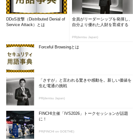
DDoS攻撃（Distributed Denial of
全員がリーダーシップを発揮し、
Service Attack）とは
自分より優れた人財を育成する
PR(dentsu Japan)
Forceful Browsingとは
「さすが」と言われる驚きや感動を。新しい価値を
生む電通の挑戦
PR(dentsu Japan)
FINCHI主催「IVS2026」トークセッションが話題
に！
PR(FINCHI on GOETHE)