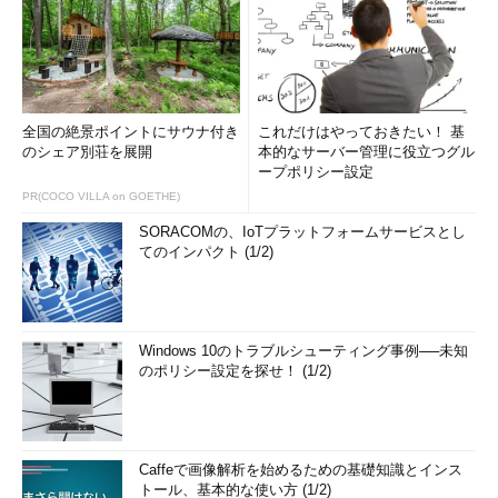
全国の絶景ポイントにサウナ付き
これだけはやっておきたい！ 基
のシェア別荘を展開
本的なサーバー管理に役立つグル
ープポリシー設定
PR(COCO VILLA on GOETHE)
SORACOMの、IoTプラットフォームサービスとし
てのインパクト (1/2)
Windows 10のトラブルシューティング事例──未知
のポリシー設定を探せ！ (1/2)
Caffeで画像解析を始めるための基礎知識とインス
トール、基本的な使い方 (1/2)