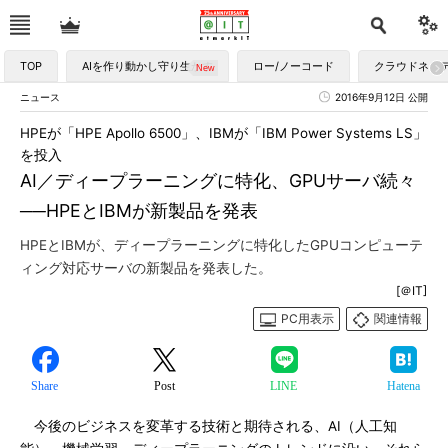
TOP
AIを作り動かし守り生かす
ロー/ノーコード
クラウドネイ
ニュース
2016年9月12日 公開
HPEが「HPE Apollo 6500」、IBMが「IBM Power Systems LS」
を投入
AI／ディープラーニングに特化、GPUサーバ続々
──HPEとIBMが新製品を発表
HPEとIBMが、ディープラーニングに特化したGPUコンピューテ
ィング対応サーバの新製品を発表した。
[＠IT]
PC用表示
関連情報
Share
Post
LINE
Hatena
今後のビジネスを変革する技術と期待される、AI（人工知