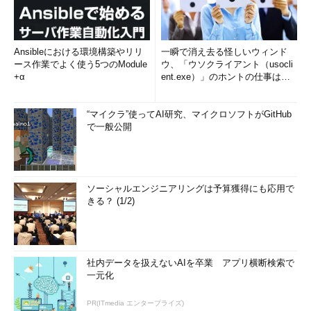
Ansibleにおける環境構築やリリ
一瞬で消え去る怪しいウィンド
ース作業でよく使う5つのModule
ウ、「ウソクライアント（usocli
+α
ent.exe）」のホントの仕事は？
(1/2)
“マイクラ”使ってAI研究、マイクロソフトがGitHub
で一般公開
ソーシャルエンジニアリングは予算獲得にも応用で
きる？ (1/2)
社内データを扱えないAIを卒業 アプリ横断検索で
一元化
PR(ITmedia エンタープライズ)