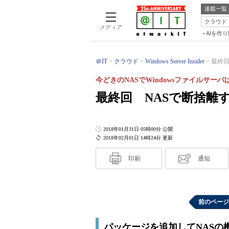
連載一覧
クラウド
メディア
AIを作
＠IT
クラウド
Windows Server Insider
最終回
今どきのNASでWindowsファイルサー
最終回 NASで断捨離
2018年01月31日 05時00分 公開
2018年02月01日 14時24分 更新
印刷
通知
前のページ
パッケージを追加してNASの