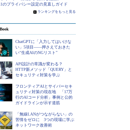
 11のプライバシー設定の見直しガイド
»
ランキングをもっと見る
Book
ChatGPTに「入力してはいけな
い」5項目――押さえておきた
い“生成AIのNGリスト”
API設計の常識が変わる？
HTTP新メソッド「QUERY」と
セキュリティ対策を学ぶ
フロンティアAIとサイバーセキ
ュリティ対策の現在地 「17万
行のAIコード分析」事例と公的
ガイドラインが示す道筋
「無線LANがつながらない」の
苦情をゼロに 3つの現場に学ぶ
ネットワーク改善術