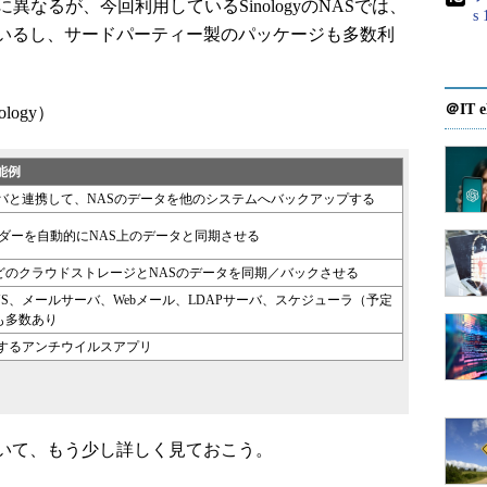
なるが、今回利用しているSinologyのNASでは、
s
いるし、サードパーティー製のパッケージも多数利
＠IT e
ology）
能例
バと連携して、NASのデータを他のシステムへバックアップする
ダーを自動的にNAS上のデータと同期させる
ライブなどのクラウドストレージとNASのデータを同期／バックさせる
ADIUS、メールサーバ、Webメール、LDAPサーバ、スケジューラ（予定
も多数あり
ンするアンチウイルスアプリ
いて、もう少し詳しく見ておこう。