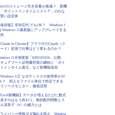
in11のストレージ空き容量が激減？ 新機
能「ポイントインタイムリストア」のわな
と賢い設定術
保存版】非対応PCでもOK？ Windows 1
をWindows 11最新版にアップグレードする
裏技
Claude in Chrome】ブラウザのClaude（ク
ロード）拡張で仕事はどう変わるのか？
indows 11月例更新「KB5101650」公開、
セキュアブート証明書対策の継続と「ポイ
ントインタイム復元」など新機能追加
Windows 11】なぜディスクの使用率が10
0％？ 犯人をファイル単位で特定できる
「リソースモニター」徹底活用
Excel新機能】データが増えるたびに数式
を直すのはもう終わり。動的配列関数とス
ピル演算子（#）の威力とは
ライバシー情報ダダ漏れを阻止。Window