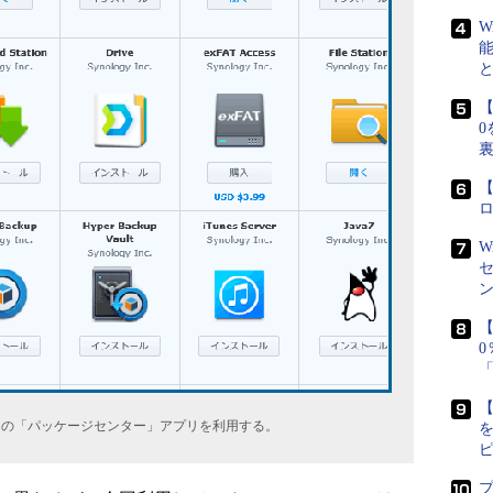
W
【
0
【
W
【
【
この「パッケージセンター」アプリを利用する。
プ