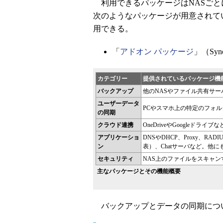
利用できるパッケージはNASごとに異
次のようなパッケージが用意されて
用できる。
「
アドオン パッケージ
」（Syn
カテゴリー
提供されているパッケージ機
バックアップ
他のNASやファイル共有サー
ユーザーデータ
PCやスマホ上の特定のフォル
の同期
クラウド連携
OneDriveやGoogleド
アプリケーショ
DNSやDHCP、Proxy、R
ン
表）、Chatサーバなど。他に
セキュリティ
NAS上のファイルをスキャ
主なパッケージとその機能概要
バックアップとデータの同期につ