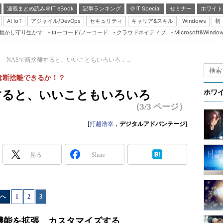
連載まとめ読み＠IT eBook
記事ランキング
＠IT Special
セミナー
ホワイト
AI IoT
アジャイル/DevOps
セキュリティ
キャリア&スキル
Windows
初
り動かし守り生かす
ローコード/ノーコード
クラウドネイティブ
Microsoft&Windo
Server & Storage
HTML5 + UX
 NASで断捨離すると、いいこともいろいろ：...
Smart & Social
バは断捨離できるか！？
Coding Edge
すると、いいこともいろいろ
ホワ
Java Agile
（3/3 ページ）
Database Expert
[
打越浩幸
，
デジタルアドバンテージ
]
Linux ＆ OSS
Master of IP Networ
見る
Share
Security & Trust
Test & Tools
へ
1
|
2
|
3
Insider.NET
ブログ
機能を拡張、カスタマイズする