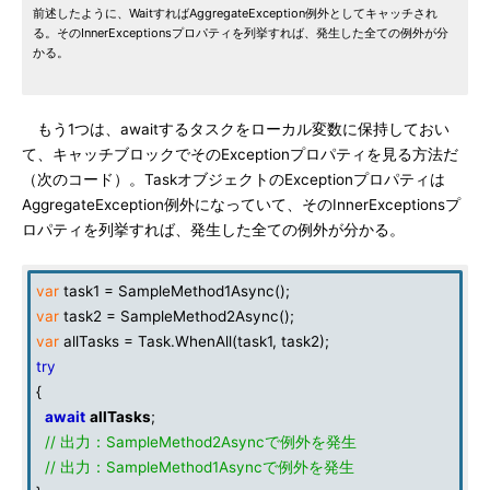
前述したように、WaitすればAggregateException例外としてキャッチされ
る。そのInnerExceptionsプロパティを列挙すれば、発生した全ての例外が分
かる。
もう1つは、awaitするタスクをローカル変数に保持しておい
て、キャッチブロックでそのExceptionプロパティを見る方法だ
（次のコード）。TaskオブジェクトのExceptionプロパティは
AggregateException例外になっていて、そのInnerExceptionsプ
ロパティを列挙すれば、発生した全ての例外が分かる。
var
task1 = SampleMethod1Async();
var
task2 = SampleMethod2Async();
var
allTasks = Task.WhenAll(task1, task2);
try
{
await
allTasks
;
// 出力：SampleMethod2Asyncで例外を発生
// 出力：SampleMethod1Asyncで例外を発生