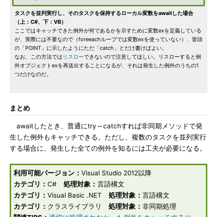
タスクを並列実行し、そのタスクを保持するローカル変数をawaitした場合
（上：C#、下：VB）
ここではキャッチできた例外が何であるかを示すために変数exを定義している
が、実際には不要なので（foreeachループでは変数exを使っていない）、冒頭
の「POINT」に示したようにただ「catch」とだけ書けばよい。
なお、この方法では
リスロー
できないので注意してほしい。リスローすると例
外オブジェクトexを再送出することになるが、それは発生した例外のうちの1
つだけなのだ。
まとめ
awaitしたとき、普通にtry～catchすれば非同期メソッドで発
生した例外もキャッチできる。ただし、複数のタスクを並列実行
する場合に、発生した全ての例外を知るには工夫が必要になる。
利用可能バージョン：
Visual Studio 2012以降
カテゴリ：
C#
処理対象：
言語構文
カテゴリ：
Visual Basic .NET
処理対象：
言語構文
カテゴリ：
クラスライブラリ
処理対象：
非同期処理