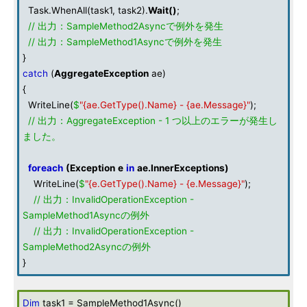
Task.WhenAll(task1, task2).
Wait
()
;
// 出力：SampleMethod2Asyncで例外を発生
// 出力：SampleMethod1Asyncで例外を発生
}
catch
(
AggregateException
ae)
{
WriteLine(
$
"{ae.GetType().Name} - {ae.Message}"
);
// 出力：AggregateException - 1 つ以上のエラーが発生し
ました。
foreach
(
Exception
e
in
ae
.
InnerExceptions
)
WriteLine(
$
"{e.GetType().Name} - {e.Message}"
);
// 出力：InvalidOperationException -
SampleMethod1Asyncの例外
// 出力：InvalidOperationException -
SampleMethod2Asyncの例外
}
Dim
task1 = SampleMethod1Async()