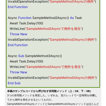
InvalidOperationException(
"SampleMethod1Asyncの例外"
)
End
Function
Async
Function
SampleMethod2Async()
As
Task
Await Task.Delay(100)
WriteLine(
"SampleMethod2Asyncで例外を発生"
)
Throw
New
InvalidOperationException(
"SampleMethod2Asyncの例外"
)
End
Function
Async
Sub
SampleMethod3Async()
Await Task.Delay(100)
WriteLine(
"SampleMethod3Asyncで例外を発生"
)
Throw
New
InvalidOperationException(
"SampleMethod3Asyncの例外"
)
End
Sub
本稿のサンプルコードから呼び出す非同期メソッド（上：C#、下：VB）
3つの非同期メソッドを用意した。いずれも、別スレッドで一定時間を待機し
てから例外を発生させるというものだ。
SampleMethod1AsyncメソッドとSampleMethod2Asyncメソッドはほとんど