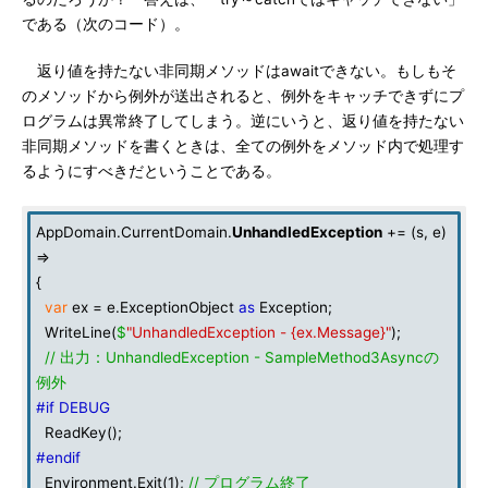
である（次のコード）。
返り値を持たない非同期メソッドはawaitできない。もしもそ
のメソッドから例外が送出されると、例外をキャッチできずにプ
ログラムは異常終了してしまう。逆にいうと、返り値を持たない
非同期メソッドを書くときは、全ての例外をメソッド内で処理す
るようにすべきだということである。
AppDomain.CurrentDomain.
UnhandledException
+= (s, e)
=>
{
var
ex = e.ExceptionObject
as
Exception;
WriteLine(
$
"UnhandledException - {ex.Message}"
);
// 出力：UnhandledException - SampleMethod3Asyncの
例外
#if DEBUG
ReadKey();
#endif
Environment.Exit(1);
// プログラム終了