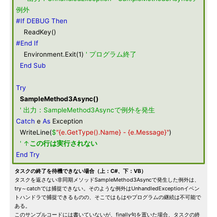
例外
#If DEBUG Then
ReadKey()
#End If
Environment.Exit(1)
' プログラム終了
End
Sub
Try
SampleMethod3Async
()
' 出力：SampleMethod3Asyncで例外を発生
Catch
e
As
Exception
WriteLine(
$
"{e.GetType().Name} - {e.Message}"
)
' ↑
この行は実行されない
End
Try
タスクの終了を待機できない場合（上：C#、下：VB）
タスクを返さない非同期メソッドSampleMethod3Asyncで発生した例外は、
try～catchでは捕捉できない。そのような例外はUnhandledExceptionイベン
トハンドラで捕捉できるものの、そこではもはやプログラムの継続は不可能で
ある。
このサンプルコードには書いていないが、finally句を置いた場合、タスクの終