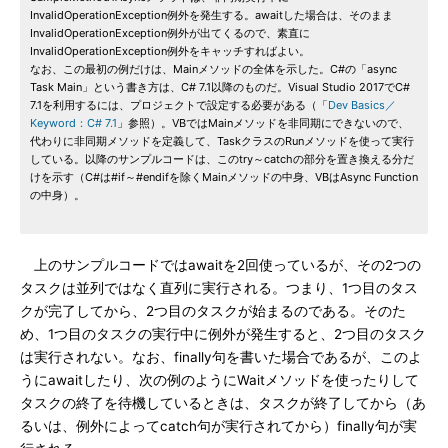
InvalidOperationException例外を発生する。awaitした場合は、そのまま
InvalidOperationException例外が出てくるので、素直に
InvalidOperationException例外をキャッチすればよい。
なお、この最初の例だけは、Mainメソッドの全体を示した。C#の「async
Task Main」という書き方は、C# 7.1以降のものだ。Visual Studio 2017でC#
7.1を利用するには、プロジェクトで設定する必要がある（「
Dev Basics／
Keyword：C# 7.1
」参照）。VBではMainメソッドを非同期にできないので、
代わりに非同期メソッドを定義して、TaskクラスのRunメソッドを使って実行
している。以降のサンプルコードは、このtry～catchの部分を置き換える分だ
けを示す（C#は#if～#endifを除くMainメソッドの中身、VBはAsync Function
の中身）。
上のサンプルコードではawaitを2回使っているが、その2つの
タスクは並列ではなく直列に実行される。つまり、1つ目のタス
クが完了してから、2つ目のタスクが始まるのである。そのた
め、1つ目のタスクの実行中に例外が発生すると、2つ目のタスク
は実行されない。なお、finally句を書いた場合であるが、このよ
うにawaitしたり、次の例のようにWaitメソッドを使ったりして
タスクの終了を待機しているときは、タスクが終了してから（あ
るいは、例外によってcatch句が実行されてから）finally句が実