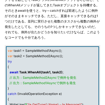
のWhenAllメソッドが返してきたTaskオブジェクトを待機する。
そのときawaitを使うと、try～catchすれば前述したように例外
がそのままキャッチできる。ただし、直接キャッチできるのは1
つだけである。並列に実行させた複数のタスクから複数の例外が
発生したとしても、そのうちの1つしかキャッチできないのだ。
それでも、例外が出たかどうかを知りたいだけならば、このよう
なコードでも十分であろう。
var
task1 = SampleMethod1Async();
var
task2 = SampleMethod2Async();
try
{
await
Task
.
WhenAll
(
task1
,
task2
)
;
// 出力：SampleMethod2Asyncで例外を発生
// 出力：SampleMethod1Asyncで例外を発生
}
catch
(InvalidOperationException e)
{
WriteLine(
$
"{e.GetType().Name} - {e.Message}"
);