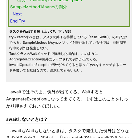
SampleMethod1Asyncの例外
Next
End
Try
タスクをWaitする例（上：C#、下：VB）
try～catchすべきは、タスクの終了を待機している「task1.Wait()」の1行だけ
である。SampleMethod1Asyncメソッドを呼び出している行では、非同期実
行中の例外は発生しない。
TaskクラスのWaitメソッドで待機した場合は、このように
AggregateException例外にラップされて例外が出てくる。
InvalidOperationException例外が出てくると思ってそれをキャッチするコー
ドを書いても駄目なので、注意してもらいたい。
awaitではそのまま例外が出てくる。Waitすると
AggregateExceptionになって出てくる。まずはこのことをしっ
かり押さえておいてほしい。
awaitしないときは？
awaitもWaitもしないときは、タスクで発生した例外はどうな
るのだろうか？ 答えは、「try～catchではキャッチできない」