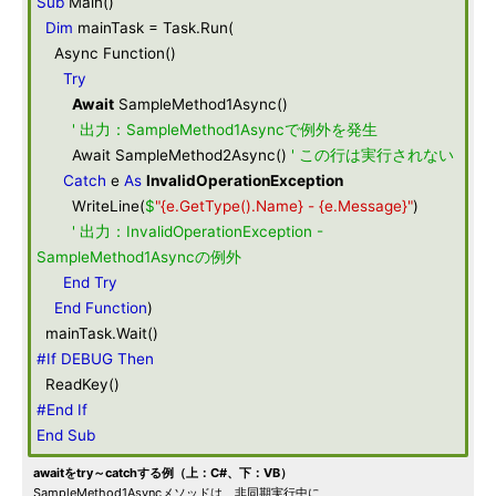
Sub
Main()
Dim
mainTask = Task.Run(
Async Function()
Try
Await
SampleMethod1Async()
' 出力：SampleMethod1Asyncで例外を発生
Await SampleMethod2Async()
' この行は実行されない
Catch
e
As
InvalidOperationException
WriteLine(
$
"{e.GetType().Name} - {e.Message}"
)
' 出力：InvalidOperationException -
SampleMethod1Asyncの例外
End
Try
End
Function
)
mainTask.Wait()
#If DEBUG Then
ReadKey()
#End If
End
Sub
awaitをtry～catchする例（上：C#、下：VB）
SampleMethod1Asyncメソッドは、非同期実行中に