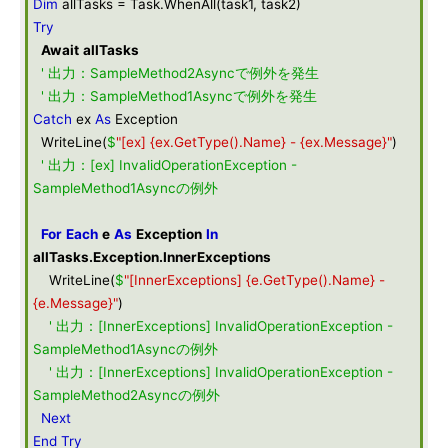
Dim
allTasks = Task.WhenAll(task1, task2)
Try
Await
allTasks
' 出力：SampleMethod2Asyncで例外を発生
' 出力：SampleMethod1Asyncで例外を発生
Catch
ex
As
Exception
WriteLine(
$
"[ex] {ex.GetType().Name} - {ex.Message}"
)
' 出力：[ex] InvalidOperationException -
SampleMethod1Asyncの例外
For
Each
e
As
Exception
In
allTasks
.
Exception
.
InnerExceptions
WriteLine(
$
"[InnerExceptions] {e.GetType().Name} -
{e.Message}"
)
' 出力：[InnerExceptions] InvalidOperationException -
SampleMethod1Asyncの例外
' 出力：[InnerExceptions] InvalidOperationException -
SampleMethod2Asyncの例外
Next
End
Try