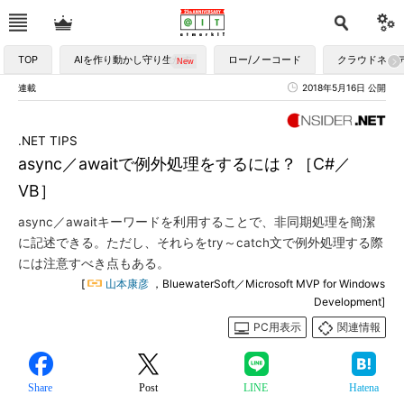
TOP
AIを作り動かし守り生かす
ロー/ノーコード
クラウドネイ
連載
2018年5月16日 公開
.NET TIPS
async／awaitで例外処理をするには？［C#／
VB］
async／awaitキーワードを利用することで、非同期処理を簡潔
に記述できる。ただし、それらをtry～catch文で例外処理する際
には注意すべき点もある。
[
山本康彦
，BluewaterSoft／Microsoft MVP for Windows
Development]
PC用表示
関連情報
Share
Post
LINE
Hatena