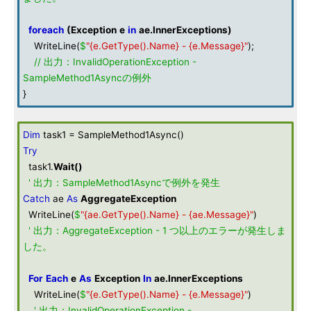
foreach
(
Exception
e
in
ae
.
InnerExceptions
)
WriteLine(
$
"{e.GetType().Name} - {e.Message}"
);
// 出力：InvalidOperationException -
SampleMethod1Asyncの例外
}
Dim
task1 = SampleMethod1Async()
Try
task1.
Wait
()
' 出力：SampleMethod1Asyncで例外を発生
Catch
ae
As
AggregateException
WriteLine(
$
"{ae.GetType().Name} - {ae.Message}"
)
' 出力：AggregateException - 1 つ以上のエラーが発生しま
した。
For
Each
e
As
Exception
In
ae
.
InnerExceptions
WriteLine(
$
"{e.GetType().Name} - {e.Message}"
)
' 出力：InvalidOperationException -