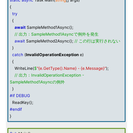
static
async
Task Main(
string
[] args)
{
try
{
await
SampleMethod1Async();
// 出力：SampleMethod1Asyncで例外を発生
await
SampleMethod2Async();
// この行は実行されない
}
catch
(
InvalidOperationException
e)
{
WriteLine(
$
"{e.GetType().Name} - {e.Message}"
);
// 出力：InvalidOperationException -
SampleMethod1Asyncの例外
}
#if DEBUG
ReadKey();
#endif
}