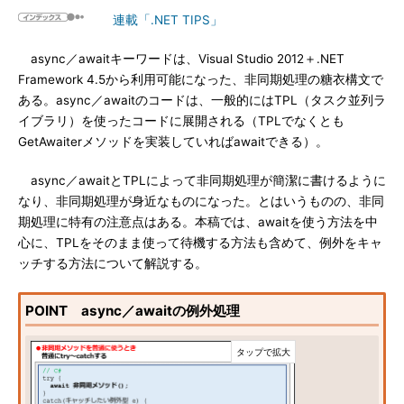
連載「.NET TIPS」
async／awaitキーワードは、Visual Studio 2012＋.NET
Framework 4.5から利用可能になった、非同期処理の糖衣構文で
ある。async／awaitのコードは、一般的にはTPL（タスク並列ラ
イブラリ）を使ったコードに展開される（TPLでなくとも
GetAwaiterメソッドを実装していればawaitできる）。
async／awaitとTPLによって非同期処理が簡潔に書けるように
なり、非同期処理が身近なものになった。とはいうものの、非同
期処理に特有の注意点はある。本稿では、awaitを使う方法を中
心に、TPLをそのまま使って待機する方法も含めて、例外をキャ
ッチする方法について解説する。
POINT async／awaitの例外処理