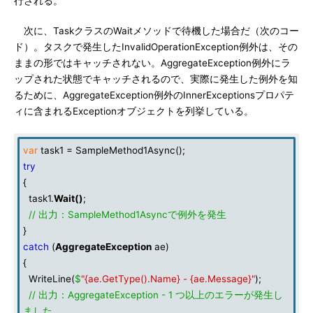
行される。
次に、TaskクラスのWaitメソッドで待機した場合だ（次のコー
ド）。タスクで発生したInvalidOperationException例外は、その
ままの形ではキャッチされない。AggregateException例外にラ
ップされた状態でキャッチされるので、実際に発生した例外を知
るために、AggregateException例外のInnerExceptionsプロパテ
ィに含まれるExceptionオブジェクトを列挙している。
var
task1 = SampleMethod1Async();
try
{
task1.
Wait
()
;
// 出力：SampleMethod1Asyncで例外を発生
}
catch
(
AggregateException
ae)
{
WriteLine(
$
"{ae.GetType().Name} - {ae.Message}"
);
// 出力：AggregateException - 1 つ以上のエラーが発生し
ました。