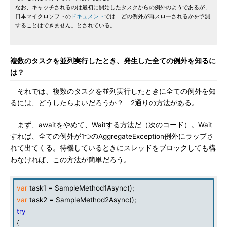
なお、キャッチされるのは最初に開始したタスクからの例外のようであるが、
日本マイクロソフトの
ドキュメント
では「どの例外が再スローされるかを予測
することはできません」とされている。
複数のタスクを並列実行したとき、発生した全ての例外を知るに
は？
それでは、複数のタスクを並列実行したときに全ての例外を知
るには、どうしたらよいだろうか？ 2通りの方法がある。
まず、awaitをやめて、Waitする方法だ（次のコード）。Wait
すれば、全ての例外が1つのAggregateException例外にラップさ
れて出てくる。待機しているときにスレッドをブロックしても構
わなければ、この方法が簡単だろう。
var
task1 = SampleMethod1Async();
var
task2 = SampleMethod2Async();
try
{