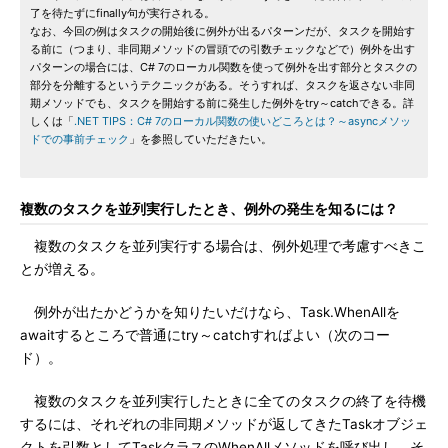
了を待たずにfinally句が実行される。
なお、今回の例はタスクの開始後に例外が出るパターンだが、タスクを開始す
る前に（つまり、非同期メソッドの冒頭での引数チェックなどで）例外を出す
パターンの場合には、C# 7のローカル関数を使って例外を出す部分とタスクの
部分を分離するというテクニックがある。そうすれば、タスクを返さない非同
期メソッドでも、タスクを開始する前に発生した例外をtry～catchできる。詳
しくは「
.NET TIPS：C# 7のローカル関数の使いどころとは？～asyncメソッ
ドでの事前チェック
」を参照していただきたい。
複数のタスクを並列実行したとき、例外の発生を知るには？
複数のタスクを並列実行する場合は、例外処理で考慮すべきこ
とが増える。
例外が出たかどうかを知りたいだけなら、Task.WhenAllを
awaitするところで普通にtry～catchすればよい（次のコー
ド）。
複数のタスクを並列実行したときに全てのタスクの終了を待機
するには、それぞれの非同期メソッドが返してきたTaskオブジェ
クトを引数としてTaskクラスのWhenAllメソッドを呼び出し、そ