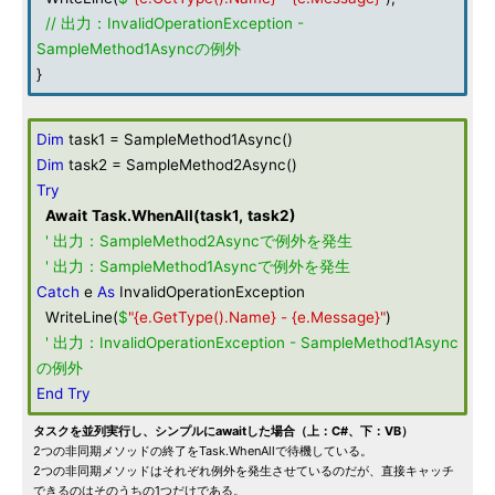
// 出力：InvalidOperationException -
SampleMethod1Asyncの例外
}
Dim
task1 = SampleMethod1Async()
Dim
task2 = SampleMethod2Async()
Try
Await
Task
.
WhenAll
(
task1
,
task2
)
' 出力：SampleMethod2Asyncで例外を発生
' 出力：SampleMethod1Asyncで例外を発生
Catch
e
As
InvalidOperationException
WriteLine(
$
"{e.GetType().Name} - {e.Message}"
)
' 出力：InvalidOperationException - SampleMethod1Async
の例外
End
Try
タスクを並列実行し、シンプルにawaitした場合（上：C#、下：VB）
2つの非同期メソッドの終了をTask.WhenAllで待機している。
2つの非同期メソッドはそれぞれ例外を発生させているのだが、直接キャッチ
できるのはそのうちの1つだけである。