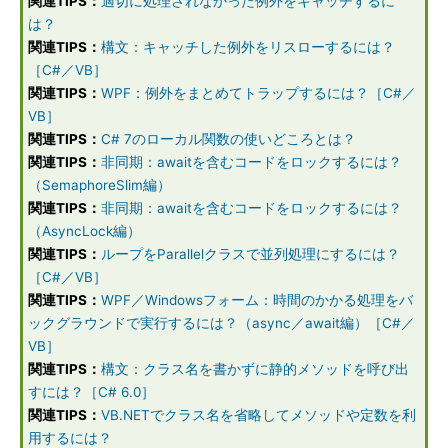
関連TIPS：
適切に処理されなかった例外をキャッチするに
は？
関連TIPS：
構文：キャッチした例外をリスローするには？
［C#／VB］
関連TIPS：
WPF：例外をまとめてトラップするには？［C#／
VB］
関連TIPS：
C# 7のローカル関数の使いどころとは？
関連TIPS：
非同期：awaitを含むコードをロックするには？
（SemaphoreSlim編）
関連TIPS：
非同期：awaitを含むコードをロックするには？
（AsyncLock編）
関連TIPS：
ループをParallelクラスで並列処理にするには？
［C#／VB］
関連TIPS：
WPF／Windowsフォーム：時間のかかる処理をバ
ックグラウンドで実行するには？（async／await編）［C#／
VB］
関連TIPS：
構文：クラス名を書かずに静的メソッドを呼び出
すには？［C# 6.0］
関連TIPS：
VB.NETでクラス名を省略してメソッドや定数を利
用するには？