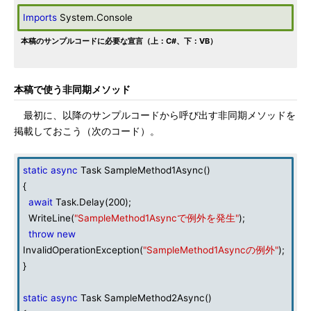
Imports
System.Console
本稿のサンプルコードに必要な宣言（上：C#、下：VB）
本稿で使う非同期メソッド
最初に、以降のサンプルコードから呼び出す非同期メソッドを
掲載しておこう（次のコード）。
static
async
Task SampleMethod1Async()
{
await
Task.Delay(200);
WriteLine(
"SampleMethod1Asyncで例外を発生"
);
throw
new
InvalidOperationException(
"SampleMethod1Asyncの例外"
);
}
static
async
Task SampleMethod2Async()