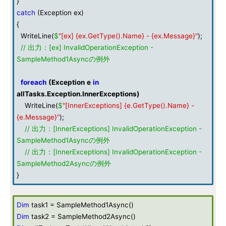
}
catch
(Exception ex)
{
WriteLine(
$
"[ex] {ex.GetType().Name} - {ex.Message}"
);
// 出力：[ex] InvalidOperationException -
SampleMethod1Asyncの例外
foreach
(
Exception
e
in
allTasks
.
Exception
.
InnerExceptions
)
WriteLine(
$
"[InnerExceptions] {e.GetType().Name} -
{e.Message}"
);
// 出力：[InnerExceptions] InvalidOperationException -
SampleMethod1Asyncの例外
// 出力：[InnerExceptions] InvalidOperationException -
SampleMethod2Asyncの例外
}
Dim
task1 = SampleMethod1Async()
Dim
task2 = SampleMethod2Async()