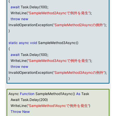
{
await
Task.Delay(100);
WriteLine(
"SampleMethod2Asyncで例外を発生"
);
throw
new
InvalidOperationException(
"SampleMethod2Asyncの例外"
);
}
static
async
void
SampleMethod3Async()
{
await
Task.Delay(100);
WriteLine(
"SampleMethod3Asyncで例外を発生"
);
throw
new
InvalidOperationException(
"SampleMethod3Asyncの例外"
);
}
Async
Function
SampleMethod1Async()
As
Task
Await Task.Delay(200)
WriteLine(
"SampleMethod1Asyncで例外を発生"
)
Throw
New