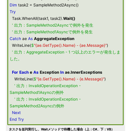
Dim
task2 = SampleMethod2Async()
Try
Task.WhenAll(task1, task2).
Wait
()
' 出力：SampleMethod2Asyncで例外を発生
' 出力：SampleMethod1Asyncで例外を発生
Catch
ae
As
AggregateException
WriteLine(
$
"{ae.GetType().Name} - {ae.Message}"
)
' 出力：AggregateException - 1 つ以上のエラーが発生しま
した。
For
Each
e
As
Exception
In
ae
.
InnerExceptions
WriteLine(
$
"{e.GetType().Name} - {e.Message}"
)
' 出力：InvalidOperationException -
SampleMethod1Asyncの例外
' 出力：InvalidOperationException -
SampleMethod2Asyncの例外
Next
End
Try
タスクを並列実行し、Waitメソッドで待機した場合（上：C#、下：VB）