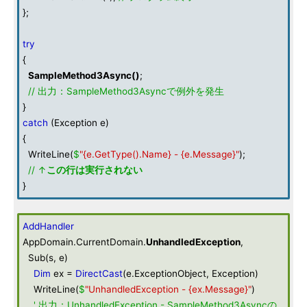
};
try
{
SampleMethod3Async
()
;
// 出力：SampleMethod3Asyncで例外を発生
}
catch
(Exception e)
{
WriteLine(
$
"{e.GetType().Name} - {e.Message}"
);
// ↑
この行は実行されない
}
AddHandler
AppDomain.CurrentDomain.
UnhandledException
,
Sub(s, e)
Dim
ex =
DirectCast
(e.ExceptionObject, Exception)
WriteLine(
$
"UnhandledException - {ex.Message}"
)
' 出力：UnhandledException - SampleMethod3Asyncの