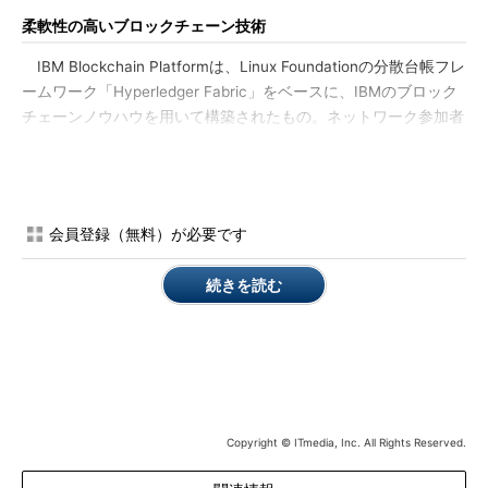
柔軟性の高いブロックチェーン技術
IBM Blockchain Platformは、Linux Foundationの分散台帳フレ
ームワーク「Hyperledger Fabric」をベースに、IBMのブロック
チェーンノウハウを用いて構築されたもの。ネットワーク参加者
がパーミッションレベルに応じて、ブロックチェーンデータを付
加、表示できるように設計されている。
そのため、製品のライフサイクルを通じて技術ベンダーやサー
会員登録（無料）が必要です
ビスプロバイダー、エンドユーザーが、ブロックチェーンで製品
の真正性をIDの形で確認できる。これによってデータ損失、不正
続きを読む
な製品、保証コストが減少し、顧客への製品保証が向上する。
SeagateとIBMは、世界規模で製品の偽造防止に共同で取り組
む今回のプロジェクトが進むとともに、サプライチェーンパート
ナーの参加を得て、ビジネスネットワークが拡大することを期待
している。
Copyright © ITmedia, Inc. All Rights Reserved.