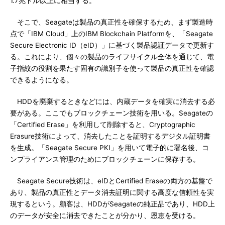
1.7兆ドル以上に相当する。
そこで、Seagateは製品の真正性を確保するため、まず製造時
点で「IBM Cloud」上のIBM Blockchain Platformを、「Seagate
Secure Electronic ID（eID）」に基づく製品認証データで更新す
る。これにより、個々の製品のライフサイクル全体を通じて、電
子指紋の役割を果たす固有の識別子を使って製品の真正性を確認
できるようになる。
HDDを廃棄するときなどには、内蔵データを確実に消去する必
要がある。ここでもブロックチェーン技術を用いる。Seagateの
「Certified Erase」を利用して削除すると、Cryptographic
Erasure技術によって、消去したことを証明するデジタル証明書
を生成。「Seagate Secure PKI」を用いて電子的に署名後、コ
ンプライアンス管理のためにブロックチェーンに保存する。
Seagate Secure技術は、eIDとCertified Eraseの両方の基盤で
あり、製品の真正性とデータ消去証明に関する高度な信頼性を実
現するという。顧客は、HDDがSeagateの純正品であり、HDD上
のデータが安全に消去できたことが分かり、恩恵を受ける。