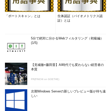
「ポートスキャン」とは
生体認証（バイオメトリクス認
証）とは
5分で絶対に分かるWebフィルタリング（初級編）
(1/5)
【見城徹×藤田晋】AI時代でも変わらない経営者の
本質
PR(FINCHI on GOETHE)
次期Windows Serverの新しいプレビュー版が待ち遠
しい