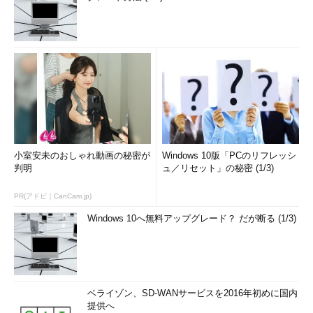
小室安未のおしゃれ動画の秘密が
Windows 10版「PCのリフレッシ
判明
ュ／リセット」の秘密 (1/3)
PR(アドビ｜CanCam.jp)
Windows 10へ無料アップグレード？ だが断る (1/3)
ベライゾン、SD-WANサービスを2016年初めに国内
提供へ