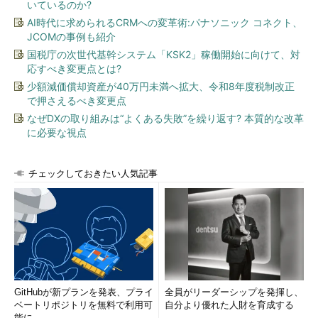
いているのか?
AI時代に求められるCRMへの変革術:パナソニック コネクト、
JCOMの事例も紹介
国税庁の次世代基幹システム「KSK2」稼働開始に向けて、対
応すべき変更点とは?
少額減価償却資産が40万円未満へ拡大、令和8年度税制改正
で押さえるべき変更点
なぜDXの取り組みは“よくある失敗”を繰り返す? 本質的な改革
に必要な視点
チェックしておきたい人気記事
GitHubが新プランを発表、プライ
全員がリーダーシップを発揮し、
ベートリポジトリを無料で利用可
自分より優れた人財を育成する
能に