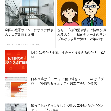
全国の絶景ポイントにサウナ付き
なぜ、「標的型攻撃」で情報が漏
のシェア別荘を展開
れるの？――標的型メールのサン
プルから攻撃の流れ、対策の考え
方まで、もう一度分かりやすく
PR(COCO VILLA on GOETHE)
解...
IoTとは何か？企業、社会をどう変えるのか？ (1/
3)
日本企業は「ISMS」に偏り過ぎ？――PwCが「グ
ローバル情報セキュリティ調査 2016」を発表
知っておいて損はなし！ Office 2016からのダウン
グレード方法 (1/3)