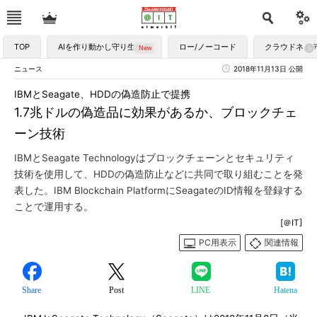
TOP
AIを作り動かし守り生かす
ロー/ノーコード
クラウドネイ
ニュース
2018年11月13日 公開
IBMとSeagate、HDDの偽造防止で提携
1.7兆ドルの偽造品に効果があるか、ブロックチェ
ーン技術
IBMとSeagate Technologyはブロックチェーンとセキュリティ
技術を使用して、HDDの偽造防止などに共同で取り組むことを発
表した。IBM Blockchain PlatformにSeagateのID情報を登録する
ことで運用する。
[＠IT]
PC用表示
関連情報
Share
Post
LINE
Hatena