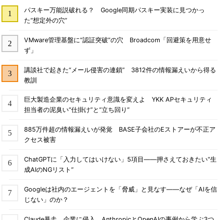
パスキー万能説破れる？ Google同期パスキー実装に見つかっ
た“想定外の穴”
VMware管理基盤に“認証突破”の穴 Broadcom「回避策を用意せ
ず」
講談社で起きた“メール侵害の連鎖” 3812件の情報漏えいから得る
教訓
巨大製造企業のセキュリティ意識を変えよ YKK APセキュリティ
担当者の泥臭い“仕掛け”と“立ち回り”
885万件超の情報漏えいが発覚 BASE子会社のEストアーが不正ア
クセス被害
ChatGPTに「入力してはいけない」5項目――押さえておきたい“生
成AIのNGリスト”
Googleは社内のエージェントを「脅威」と見なす――なぜ「AIを信
じない」のか？
Claude暴走、企業に侵入 AnthropicとOpenAIの事例から学ぶ3つ