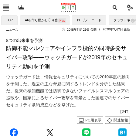
TOP
AIを作り動かし守り生かす
ロー/ノーコード
クラウドネイ
2020年3月2日 更新
ニュース
2018年11月29日 公開
8つの出来事を予測
防御不能マルウェアやインフラ標的の同時多発サ
イバー攻撃――ウォッチガードが2019年のセキュ
リティ動向を予測
ウォッチガードは、情報セキュリティについての2019年度の動向
を予測した。過去の主な脅威に関するトレンドを分析した結果
だ。従来の検知機能では防御できないファイルレスマルウェアの
拡散や、国家によるサイバー攻撃を背景とした国連でのサイバー
セキュリティ条約成立などを挙げた。
[＠IT]
PC用表示
関連情報