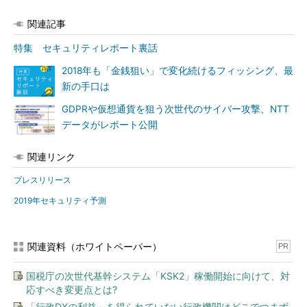
テロリストたちが大金を搾取する。
関連記事
ウォッチガードでは、国家やテロリストはこうした攻撃能力を
特集 セキュリティレポート裏話
既に備えていることが、最新のサイバーセキュリティインシデン
トの分析によって導かれるとしている。
2018年も「金銭狙い」で変化続けるフィッシング、最
新の手口は
GDPRや仮想通貨を狙う次世代のサイバー攻撃、NTT
データがレポート公開
関連リンク
プレスリリース
2019年セキュリティ予測
関連資料（ホワイトペーパー）
PR
国税庁の次世代基幹システム「KSK2」稼働開始に向けて、対
応すべき変更点とは?
「行政DXの利益」を得られていない行政機関はどこでつまず