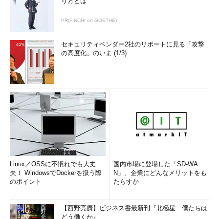
り方とは
PR(FINCHI on GOETHE)
セキュリティベンダー2社のリポートに見る「攻撃
の高度化」のいま (1/3)
Linux／OSSに不慣れでも大丈
国内市場に登場した「SD-WA
夫！ WindowsでDockerを扱う際
N」、企業にどんなメリットをも
のポイント
たらすか
【西野亮廣】ビジネス書最新刊『北極星 僕たちは
どう働くか』