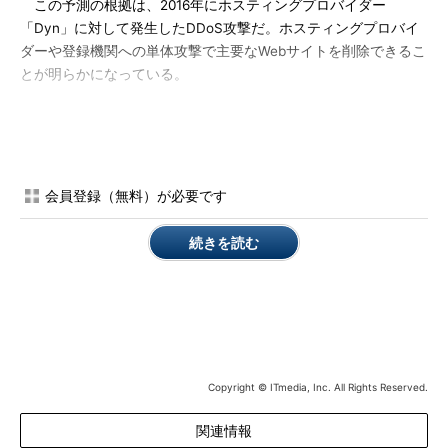
この予測の根拠は、2016年にホスティングプロバイダー
「Dyn」に対して発生したDDoS攻撃だ。ホスティングプロバイ
ダーや登録機関への単体攻撃で主要なWebサイトを削除できるこ
とが明らかになっている。
3つ目の予測は、国連でサイバーセキュリティ条約が成立する
こと。これは2つ目の予測と関連したもので、国家が背後で支援
するサイバー攻撃の増加を受けた対応だ。国連が、こうした攻撃
に対して強い意志を持って取り組むと予測した。
会員登録（無料）が必要です
その他、AI（人工知能）を活用したチャットbotによる攻撃、
続きを読む
生体認証の大規模ハッキングによる認証の多要素化、映画「ダイ
ハード」シリーズに登場したフィクションの「Fire Sale」攻撃の
現実化、公共機関や産業制御システムを標的としたランサムウェ
アによる都市機能のまひ、WPA3 Wi-Fiネットワークのハッキン
グを挙げた。
このうちのFire Sale攻撃は、都市や州の交通システムや金融シ
Copyright © ITmedia, Inc. All Rights Reserved.
ステム、公共機関、通信インフラを標的とした同時多発サイバー
関連情報
攻撃。映画では、この攻撃によって引き起こされた混乱に乗じて