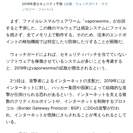
2019年度セキュリティ予測（
出典：ウォッチガード・テク
ノロジー・ジャパン
）
まず、ファイルレスマルウェアワーム「vaporworms」が台頭
すると予測した。この種のマルウェアは感染システムにファイル
を残さず、全てメモリ上で動作する。そのため、従来のエンドポ
イントの検知機能では特定したり防御したりすることが困難だ。
ウォッチガードによれば、セキュリティパッチを当てていない
ソフトウェアを稼働させているシステムが多いことを考慮する
と、2019年はvaporwormsの拡散が懸念されるという。
2つ目は、攻撃者によるインターネットの支配だ。2019年には
インターネットに対し、ハッカー集団や国家によって組織的な攻
撃が仕掛けられる恐れがあるという。インターネットを支える複
数のクリティカルポイントや、インターネットを制御するプロト
コル（Border Gateway Protocol：BGP）にDDoS攻撃が行わ
れ、インターネットが危険にさらされることが考えられるとして
いる。