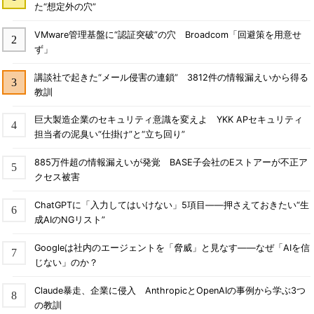
た“想定外の穴”
VMware管理基盤に“認証突破”の穴 Broadcom「回避策を用意せ
ず」
講談社で起きた“メール侵害の連鎖” 3812件の情報漏えいから得る
教訓
巨大製造企業のセキュリティ意識を変えよ YKK APセキュリティ
担当者の泥臭い“仕掛け”と“立ち回り”
885万件超の情報漏えいが発覚 BASE子会社のEストアーが不正ア
クセス被害
ChatGPTに「入力してはいけない」5項目――押さえておきたい“生
成AIのNGリスト”
Googleは社内のエージェントを「脅威」と見なす――なぜ「AIを信
じない」のか？
Claude暴走、企業に侵入 AnthropicとOpenAIの事例から学ぶ3つ
の教訓