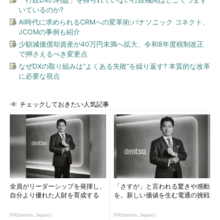
いているのか?
AI時代に求められるCRMへの変革術:パナソニック コネクト、
JCOMの事例も紹介
少額減価償却資産が40万円未満へ拡大、令和8年度税制改正
で押さえるべき変更点
なぜDXの取り組みは“よくある失敗”を繰り返す? 本質的な改革
に必要な視点
チェックしておきたい人気記事
全員がリーダーシップを発揮し、
「さすが」と言われる驚きや感動
自分より優れた人財を育成する
を。新しい価値を生む電通の挑戦
PR(dentsu Japan)
PR(dentsu Japan)