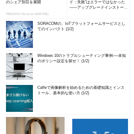
のシェア別荘を展開
ド：失敗”はエラーではなかった
――アップグレードインストール
の簡単まとめ (1/3...
PR(COCO VILLA on GOETHE)
SORACOMの、IoTプラットフォームサービスとし
てのインパクト (1/2)
Windows 10のトラブルシューティング事例──未知
のポリシー設定を探せ！ (1/2)
Caffeで画像解析を始めるための基礎知識とインス
トール、基本的な使い方 (1/2)