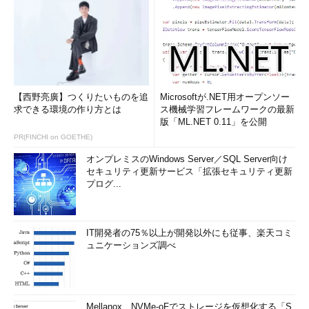
【西野亮廣】つくりたいものを追
Microsoftが.NET用オープンソー
求できる環境の作り方とは
ス機械学習フレームワークの最新
版「ML.NET 0.11」を公開
PR(FINCHI on GOETHE)
オンプレミスのWindows Server／SQL Server向け
セキュリティ更新サービス「拡張セキュリティ更新
プログ...
IT開発者の75％以上が開発以外にも従事、楽天コミ
ュニケーションズ調べ
Mellanox、NVMe-oFでストレージを仮想化する「S