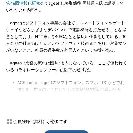
第49回情報化研究会
でageet 代表取締役 岡崎昌人氏に講演して
いただいた内容だ。
ageetはソフトフォン専業の会社で、スマートフォンやゲート
ウェイなどさまざまなデバイスにIP電話機能を持たせることを得
意としており、NTT東西やNECなどと幅広い仕事をしている。10
人余りの社員のほとんどがソフトウェア技術者であり、営業マン
がいないこと、社員の過半数が外国人だという特徴がある。
ageetの業務の流れは図1のようになっている。ここで使われて
いるコラボレーションツールは以下の通りだ。
AGEphone ageetのソフトフォン。スマホ、PCなどで利
用でき、世界のどこにいても内線電話や電話会議ができ
る。外線への発信も可能だ
Slack チャネルと呼ばれるテーマ別のチャットルームで
プロジェクトメンバーがあたかも対面しているように会話
したり、さまざまな情報を共有したりできる。botを使っ
会員登録（無料）が必要です
た作業の自動化を組み込むこともできるビジネスチャット
Zoom
連載第6回
で紹介したクラウド型テレビ会議サービ