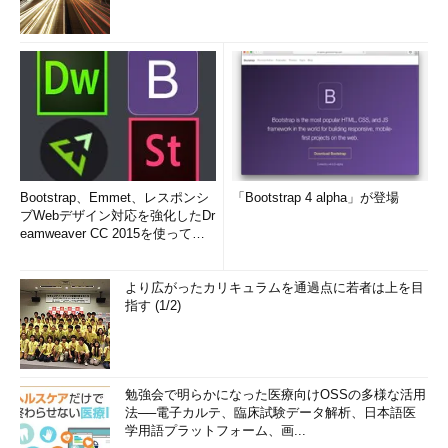
Bootstrap、Emmet、レスポンシ
「Bootstrap 4 alpha」が登場
ブWebデザイン対応を強化したDr
eamweaver CC 2015を使って
み...
より広がったカリキュラムを通過点に若者は上を目
指す (1/2)
勉強会で明らかになった医療向けOSSの多様な活用
法──電子カルテ、臨床試験データ解析、日本語医
学用語プラットフォーム、画...