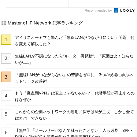
2)
Recommended by
Master of IP Network 記事ランキング
アイリスオーヤマも悩んだ「無線LANがつながりにくい」問題 何
を変えて解決した？
無線LANが不調になったら“ルーター再起動”、「原因はよく知らな
いが……」
「無線LANがつながらない」の苦情をゼロに 3つの現場に学ぶネ
ットワーク改善術
もう「拠点間VPN」は安全じゃないのか？ 代替手段が浮上するの
はなぜか
これからの企業ネットワークの運用／保守はAIが主役、しかし全て
はカバーできない
【無料】「メールサーバなんて触ったことない」人も必見 SPF・
DKIM・DMARCの基礎が学べる電子書籍75ページ