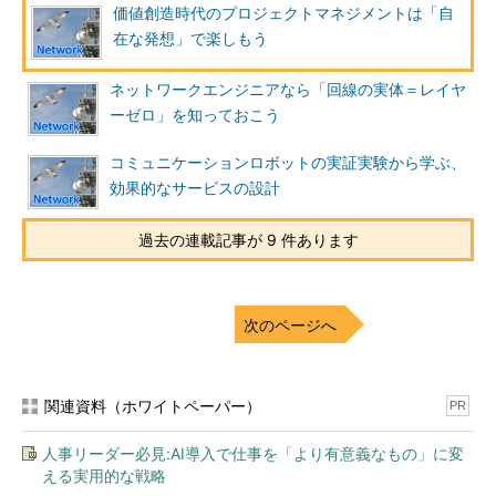
価値創造時代のプロジェクトマネジメントは「自
図1 ageetの業務フロー
在な発想」で楽しもう
営業マンがいないので、プロジェクトは電話の問い合わせから
ネットワークエンジニアなら「回線の実体＝レイヤ
始まる。案件情報の共有と担当窓口が決まると依頼元と電話会議
ーゼロ」を知っておこう
か、ビデオ会議を行う。提案や見積もりを経て仕事を受注する
と、開発チームを結成。その後、タスクの細分化と担当者へのア
コミュニケーションロボットの実証実験から学ぶ、
サインをする。
効果的なサービスの設計
図1の中央上にある赤丸で示したSlackの部分の画面例を図2に
過去の連載記事が 9 件あります
示す。
次のページへ
関連資料（ホワイトペーパー）
PR
人事リーダー必見:AI導入で仕事を「より有意義なもの」に変
える実用的な戦略