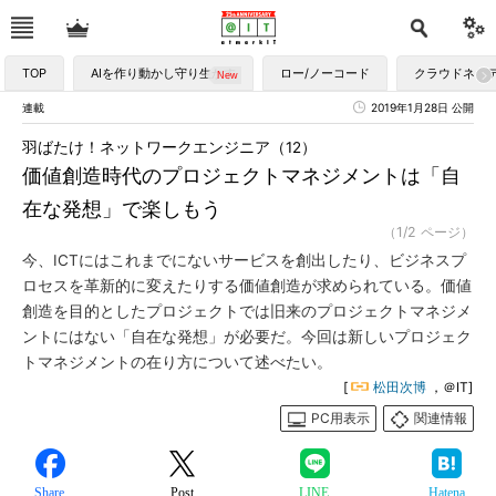
TOP
AIを作り動かし守り生かす
ロー/ノーコード
クラウドネイ
連載
2019年1月28日 公開
羽ばたけ！ネットワークエンジニア（12）
価値創造時代のプロジェクトマネジメントは「自
在な発想」で楽しもう
（1/2 ページ）
今、ICTにはこれまでにないサービスを創出したり、ビジネスプ
ロセスを革新的に変えたりする価値創造が求められている。価値
創造を目的としたプロジェクトでは旧来のプロジェクトマネジメ
ントにはない「自在な発想」が必要だ。今回は新しいプロジェク
トマネジメントの在り方について述べたい。
[
松田次博
，＠IT]
PC用表示
関連情報
Share
Post
LINE
Hatena