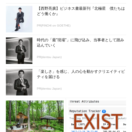
エンジニアのフレッシェル・マルクス氏（日本在住のドイツ人）
がスイス在住でAGEphoneのAndroidアプリを担当するマーティ
【西野亮廣】ビジネス書最新刊『北極星 僕たちは
どう働くか』
アス氏を訪問した時の写真である。
PR(FINCHI on GOETHE)
時代の「最"現場"」に飛び込み、当事者として踏み
込んでいく
PR(dentsu Japan)
「楽しさ」を感じ、人の心を動かすクリエイティビ
ティを届ける
図3 スイスの開発拠点の様子 右上の人物は、左からマー
PR(dentsu Japan)
ティアス氏、岡崎氏、マルクス氏
「目的」さえ変更するサービス開発プロジェク
ト