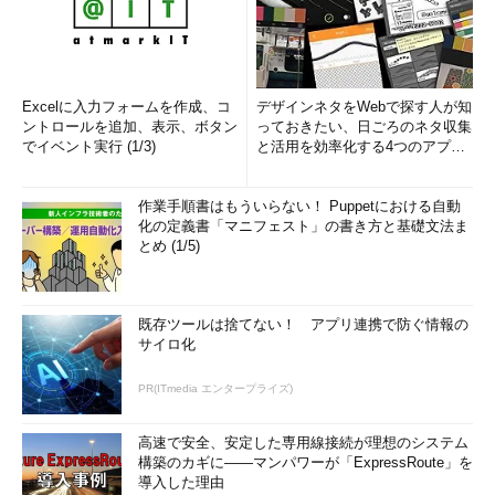
Excelに入力フォームを作成、コ
デザインネタをWebで探す人が知
ントロールを追加、表示、ボタン
っておきたい、日ごろのネタ収集
でイベント実行 (1/3)
と活用を効率化する4つのアプリ
(1/3)
作業手順書はもういらない！ Puppetにおける自動
化の定義書「マニフェスト」の書き方と基礎文法ま
とめ (1/5)
既存ツールは捨てない！ アプリ連携で防ぐ情報の
サイロ化
PR(ITmedia エンタープライズ)
高速で安全、安定した専用線接続が理想のシステム
構築のカギに――マンパワーが「ExpressRoute」を
導入した理由