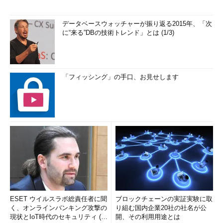
データベースウォッチャーが振り返る2015年、「次
に“来る”DBの技術トレンド」とは (1/3)
「フィッシング」の手口、お見せします
ESET ウイルスラボ総責任者に聞
ブロックチェーンの実証実験に取
く、オンラインバンキング攻撃の
り組む国内企業20社の社名が公
現状とIoT時代のセキュリティ (1/
開、その利用用途とは