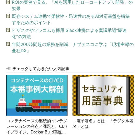
ROIの実例で見る、「AIを活用したローコードアプリ開発」の
効果
図2 Slackの画面例
既存システム連携で柔軟性・迅速性のあるAI対応基盤を構築
するためのポイント
タスクはJiraのチケット管理システムで可視化し、消化する。
ビザスクやソラコムも採用 Slack連携による稟議承認“爆速
依頼元からのメールや電話での問い合わせや状況確認を受け、必
化”の方法
要なものはタスクにフィードバックする。図1の左下にある4つの
年間200時間超の業務を削減、ナブテスコに学ぶ「現場主導の
ボックスのサイクル（Jira、AGEphone、Jira、Slack）でタスク
全社DX」
を全て消化できるまで回すと、ソフトウェアが完成し、納品とな
る。
チェックしておきたい人気記事
ageetのプロジェクトのメンバーは開発5人、試験2人で、本社
のある京都の他、東京、スイス、ハワイなどに分散している。開
発期間は4～5カ月程度である。
線表やWBSは作っておらず、納期までにタスクを消化すると
いうシンプルで柔軟なプロジェクトマネジメントがなされてい
る。規模は小さいがコラボレーションツールを駆使してグローバ
コンテナベースの継続的インテグ
「電子署名」とは、「デジタル署
ルな人材を活用し、高効率な開発を行う「マイクロ・グローバ
レーションの利点／課題と、CIパ
名」とは
イプライン、Docker Build高速化
ル」なプロジェクトだ。図3は代表取締役の岡崎昌人氏とシニア
のコツ (1/2...