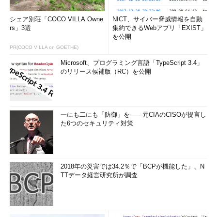
シェア別荘「COCO VILLA Owne
NICT、サイバー脅威情報を自動
rs」3選
集約できるWebアプリ「EXIST」
を公開
PR(COCO VILLA on GOETHE)
Microsoft、プログラミング言語「TypeScript 3.4」
のリリース候補版（RC）を公開
一にも二にも「防御」を――元CIAのCISOが提言し
た6つのセキュリティ対策
2018年の災害では34.2％で「BCPが機能した」、N
TTデータ経営研究所が調査