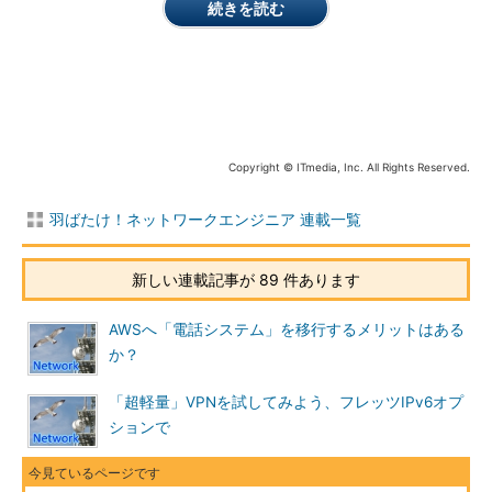
続きを読む
ス。PCやスマホで簡単に利用でき、高音質、高画質なテレ
ビ会議ができる。1対1の会議は無償で時間無制限に利用で
きる
Trello トヨタのカンバン方式を参考に作られたタスク管
理ツール。掲示板にタスクが付箋のように表示され、タス
クをドラッグ＆ドロップすることで担当者への割り当てや
Copyright © ITmedia, Inc. All Rights Reserved.
タスクの進捗（しんちょく）を表す（
関連記事
）
Jira バグトラッキングや課題管理に用いられるタスク管
羽ばたけ！ネットワークエンジニア 連載一覧
理ツール
新しい連載記事が 89 件あります
AWSへ「電話システム」を移行するメリットはある
か？
「超軽量」VPNを試してみよう、フレッツIPv6オプ
ションで