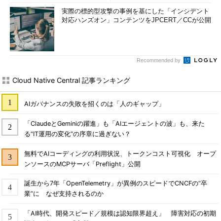
実際の標的型攻撃の事例を基にした「インシデント
対応ハンズオン」コンテンツをJPCERT／CCが公開
Recommended by
Cloud Native Central 記事ランキング
AIガバナンスの失敗を招くのは「人のギャップ」
「ClaudeとGeminiの躍進」も「AIエージェントの波」も、来た
る“IT運用の変化”の序章に過ぎない？
無料でAIコーディングの利用状況、トークンコスト可視化 オープ
ンソースのMCPサーバ「Preflight」公開
誕生から7年「OpenTelemetry」が異例のスピードでCNCFの“卒
業”に なぜ支持されるのか
「AI時代、開発スピード／規模は認知限界超え」 障害対応の初期