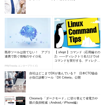
既存ツールは捨てない！ アプリ
【 shopt 】コマンド（応用編その
連携で防ぐ情報のサイロ化
2）――ディレクトリ名だけでcd
コマンドを実行する、ディレクト
リ名の入力ミスを補正...
PR(ITmedia エンタープライズ)
自社はどこまでDXが進んでいる？ 日本CTO協会
が自己診断ツール「DX Criteria」公開
Chromeを「ダークモード」に切り替えて省電力や
眼の負担軽減（Android／iPhone編）