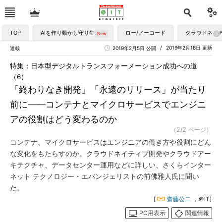
TOP
AIを作り動かし守り生かす
ロー/ノーコード
クラウドネイ
2019年2月18日 更新
連載
2019年2月5日 公開
特集：日本型デジタルトランスフォーメーション成功への道
（6）
「終わりなき開発」「永遠のリリース」が当たり
前に――コンテナとマイクロサービスでエンジニ
アの役割はどう変わるのか
（2/2 ページ）
コンテナ、マイクロサービスはエンジニアの働き方や役割にどん
な変化をもたらすのか。クラウドネイティブ開発やクラウドアー
キテクチャ、データセンター運用などに詳しい、さくらインター
ネット テクノロジー・エバンジェリストの前佛雅人氏に聞い
た。
[
齋藤公二
，＠IT]
PC用表示
関連情報