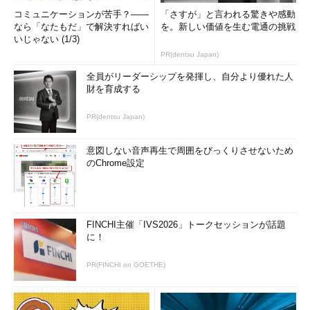
コミュニケーションが苦手？――
「さすが」と言われる驚きや感動
なら「なたもだ」で解決すればい
を。新しい価値を生む電通の挑戦
いじゃない (1/3)
PR(dentsu Japan)
全員がリーダーシップを発揮し、自分より優れた人
財を育成する
PR(dentsu Japan)
意図しない音声再生で周囲をびっくりさせないため
のChrome設定
FINCHI主催「IVS2026」トークセッションが話題
に！
PR(FINCHI on GOETHE)