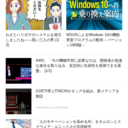
わざとハリボテのシステムを発注
WSUSによるWindows 10の機能
しましたね――黒い三人の男 (1/
更新プログラムの配布－バージョ
3)
ン1909版－
AWS、「今の機械学習に必要なのは、開発者が急速
な進化を取り込み、安定的に生産性を発揮できる基
盤」 (1/2)
GOETHEとFINCHIがタッグを組み、新メディアを
創設
PR(FINCHI on GOETHE)
「人のモチベーションを高めるAI」をオムロンとス
クウェア・エニックスが共同研究