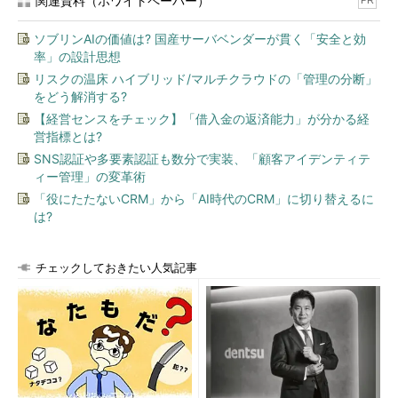
関連資料（ホワイトペーパー）
PR
ソブリンAIの価値は? 国産サーバベンダーが貫く「安全と効
率」の設計思想
リスクの温床 ハイブリッド/マルチクラウドの「管理の分断」
をどう解消する?
【経営センスをチェック】「借入金の返済能力」が分かる経
営指標とは?
SNS認証や多要素認証も数分で実装、「顧客アイデンティテ
ィー管理」の変革術
「役にたたないCRM」から「AI時代のCRM」に切り替えるに
は?
チェックしておきたい人気記事