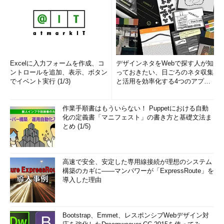
Excelに入力フォームを作成、コ
デザインネタをWebで探す人が知
ントロールを追加、表示、ボタン
っておきたい、日ごろのネタ収集
でイベント実行 (1/3)
と活用を効率化する4つのアプリ
(1/3)
作業手順書はもういらない！ Puppetにおける自動
化の定義書「マニフェスト」の書き方と基礎文法ま
とめ (1/5)
高速で安全、安定した専用線接続が理想のシステム
構築のカギに――マンパワーが「ExpressRoute」を
導入した理由
Bootstrap、Emmet、レスポンシブWebデザイン対