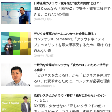
日本企業のクラウド化を阻む“最大の要因”とは？：
IBM Cloudなら「国内AZ」で安全・確実に移行で
きる、これだけの理由
(2019年1月9日)
デジタル変革のカベにぶつかった企業に贈る：
コンテナ／Kubernetesで「クラウドネイティ
ブ」のメリットを最大限享受するために避けては
通れない道
(2018年11月29日)
一般的な企業がコンテナを「攻めのIT」のために活用す
る秘訣：
「ビジネスを支えるIT」から「ビジネスを体現す
るIT」に変革するために、コンテナが必要な理由
(2018年10月30日)
既存システムのクラウド移行「絶対に外せないポイン
ト」とは：
DX実現に欠かせない「正しいクラウドの使い
方」～スピード、コスト効率、柔軟性を確実に獲