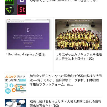
応を強化したDreamweaver CC 2015を使ってみ...
「Bootstrap 4 alpha」が登場
より広がったカリキュラムを通過
点に若者は上を目指す (1/2)
勉強会で明らかになった医療向けOSSの多様な活用
法──電子カルテ、臨床試験データ解析、日本語医
学用語プラットフォーム、画...
成長し続けるセキュリティ人材と悲嘆に暮れる情報
流出被害者たち (1/3)