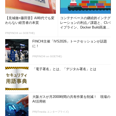
【見城徹×藤田晋】AI時代でも変
コンテナベースの継続的インテグ
わらない経営者の本質
レーションの利点／課題と、CIパ
イプライン、Docker Build高速化
のコツ (1/2...
PR(FINCHI on GOETHE)
FINCHI主催「IVS2026」トークセッションが話題
に！
PR(FINCHI on GOETHE)
「電子署名」とは、「デジタル署名」とは
大阪ガスが月2000時間の共有作業を削減！ 現場の
AI活用術
PR(ITmedia エンタープライズ)