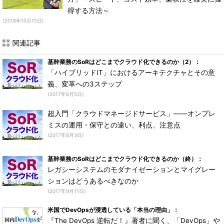
得する方法～
(2018年10月15日)
関連記事
基幹業務のSoRはどこまでクラウド化できるのか（2）：
「ハイブリッドIT」におけるアーキテクチャとその意
義、変革への3ステップ
(2017年6月5日)
超入門「クラウドマネージドサービス」――オンプレ
ミスの運用・保守との違い、利点、注意点
(2017年8月3日)
基幹業務のSoRはどこまでクラウド化できるのか（終）：
レガシーシステムのモダナイゼーションとマイグレー
ションはどうあるべきなのか
(2017年9月11日)
米国でDevOpsが浸透している「本当の理由」：
『The DevOps 逆転だ！』著者に聞く、「DevOps」や