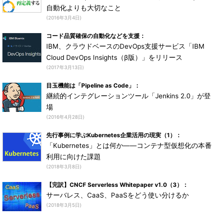
自動化よりも大切なこと
(2016年3月4日)
コード品質確保の自動化などを支援：
IBM、クラウドベースのDevOps支援サービス「IBM
Cloud DevOps Insights（β版）」をリリース
(2017年3月13日)
目玉機能は「Pipeline as Code」：
継続的インテグレーションツール「Jenkins 2.0」が登
場
(2016年4月28日)
先行事例に学ぶKubernetes企業活用の現実（1）：
「Kubernetes」とは何か――コンテナ型仮想化の本番
利用に向けた課題
(2018年3月8日)
【完訳】CNCF Serverless Whitepaper v1.0（3）：
サーバレス、CaaS、PaaSをどう使い分けるか
(2018年3月5日)