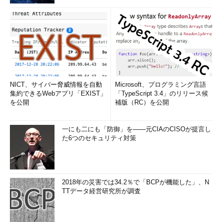
NICT、サイバー脅威情報を自動
Microsoft、プログラミング言語
集約できるWebアプリ「EXIST」
「TypeScript 3.4」のリリース候
を公開
補版（RC）を公開
一にも二にも「防御」を――元CIAのCISOが提言し
た6つのセキュリティ対策
2018年の災害では34.2％で「BCPが機能した」、N
TTデータ経営研究所が調査