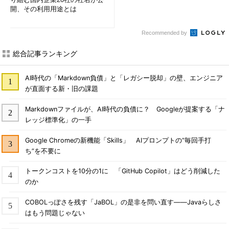
開、その利用用途とは
Recommended by
総合記事ランキング
AI時代の「Markdown負債」と「レガシー脱却」の壁、エンジニア
が直面する新・旧の課題
Markdownファイルが、AI時代の負債に？ Googleが提案する「ナ
レッジ標準化」の一手
Google Chromeの新機能「Skills」 AIプロンプトの“毎回手打
ち”を不要に
トークンコストを10分の1に 「GitHub Copilot」はどう削減した
のか
COBOLっぽさを残す「JaBOL」の是非を問い直す――Javaらしさ
はもう問題じゃない