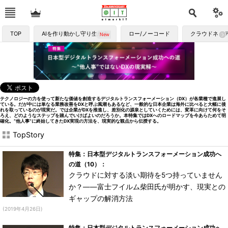
TOP
AIを作り動かし守り生かす
ロー/ノーコード
クラウドネイ
テクノロジーの力を使って新たな価値を創造するデジタルトランスフォーメーション（DX）が各業種で進展し
ている。だが中には単なる業務改善をDXと呼ぶ風潮もあるなど、一般的な日本企業は海外に比べると大幅に後
れを取っているのが現実だ。では企業がDXを推進し、差別化の源泉としていくためには、変革に向けて何をそ
ろえ、どのようなステップを踏んでいけばよいのだろうか。本特集ではDXへのロードマップを今あらためて明
確化。“他人事”に終始してきたDX実現の方法を、現実的な観点から伝授する。
TopStory
特集：日本型デジタルトランスフォーメーション成功へ
の道（10）：
クラウドに対する淡い期待を5つ持っていません
か？――富士フイルム柴田氏が明かす、現実との
ギャップの解消方法
(2019年4月26日)
特集：日本型デジタルトランスフォーメーション成功へ