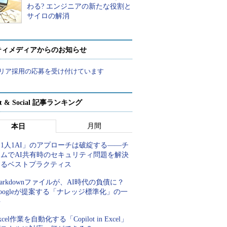
わる? エンジニアの新たな役割と
サイロの解消
ティメディアからのお知らせ
リア採用の応募を受け付けています
rt & Social 記事ランキング
月間
本日
1人1AI」のアプローチは破綻する――チ
ームでAI共有時のセキュリティ問題を解決
するベストプラクティス
arkdownファイルが、AI時代の負債に？
oogleが提案する「ナレッジ標準化」の一
手
xcel作業を自動化する「Copilot in Excel」