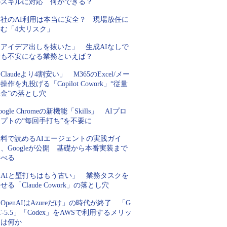
がスキルに対応 何ができる？
自社のAI利用は本当に安全？ 現場放任に
潜む「4大リスク」
「アイデア出しを抜いた」 生成AIなしで
最も不安になる業務といえば？
Claudeより4割安い」 M365のExcel/メー
操作を丸投げる「Copilot Cowork」“従量
金”の落とし穴
oogle Chromeの新機能「Skills」 AIプロ
プトの“毎回手打ち”を不要に
無料で読めるAIエージェントの実践ガイ
、Googleが公開 基礎から本番実装まで
学べる
「AIと壁打ちはもう古い」 業務タスクを
せる「Claude Cowork」の落とし穴
OpenAIはAzureだけ」の時代が終了 「G
T-5.5」「Codex」をAWSで利用するメリッ
トは何か