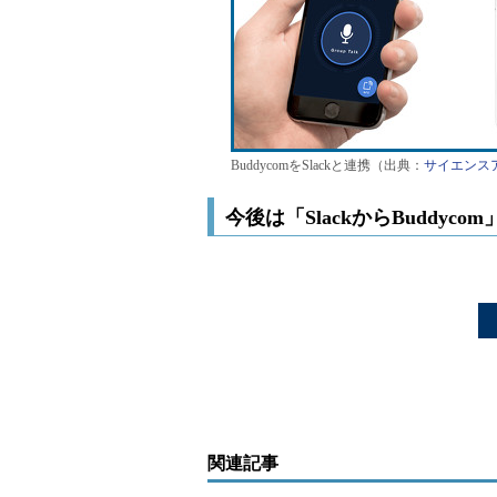
BuddycomをSlackと連携（出典：
サイエンス
今後は「SlackからBuddyc
関連記事