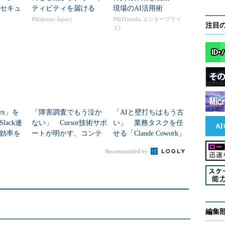
のセキュ
ティビティを届ける
現場のAI活用術
決する
PR(dentsu Japan)
PR(ITmedia エンタープライ
注目
ズ)
ィス
dex」を
「障害調査でもう泣か
「AIと壁打ちはもう古
ack連
ない」 Cursor技術サポ
い」 業務タスクを任
発効率を
ートが明かす、コンテ
せる「Claude Cowork」
キスト収集の極意
の落とし穴
Recommended by
編集