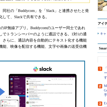
同社の「Buddycom」を「Slack」と連携させたと発
して、Slackで共有できる。
アイ
のIP無線アプリ。Buddycomのユーザー同士であれ
キャ
しでトランシーバーのように通話できる。1対1の通
。さらに、通話内容を自動的にテキスト化する機能
機能、映像を配信する機能、文字や画像の送受信機
Sma
「
M
G
E