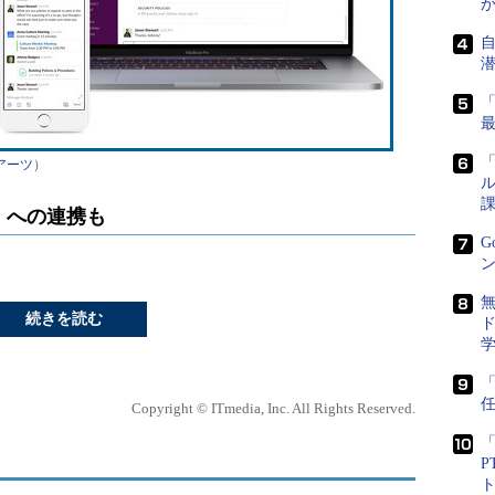
「
アーツ
）
ル
課
om」への連携も
G
ン
続きを読む
ド
任
Copyright © ITmedia, Inc. All Rights Reserved.
「
P