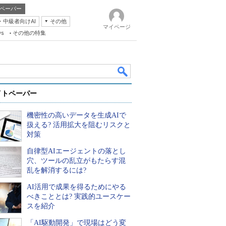
ペーパー
・中級者向けAI
その他
マイページ
ws
その他の特集
イトペーパー
機密性の高いデータを生成AIで
扱える? 活用拡大を阻むリスクと
対策
自律型AIエージェントの落とし
k
穴、ツールの乱立がもたらす混
乱を解消するには?
AI活用で成果を得るためにやる
べきこととは? 実践的ユースケー
スを紹介
「AI駆動開発」で現場はどう変