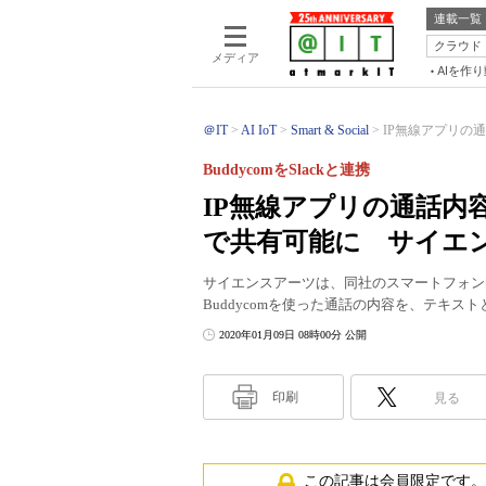
連載一覧
クラウド
メディア
AIを作
＠IT
AI IoT
Smart & Social
IP無線アプリの通
BuddycomをSlackと連携
IP無線アプリの通話内容
で共有可能に サイエ
サイエンスアーツは、同社のスマートフォン向けの
Buddycomを使った通話の内容を、テキスト
2020年01月09日 08時00分 公開
印刷
見る
この記事は会員限定です。