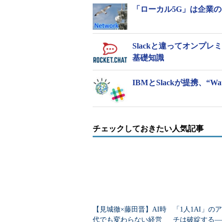
「ローカル5G」は企業の
Slackと違ってオンプレミ
基礎知識
IBMとSlackが提携、“W
チェックしておきたい人気記事
【見城徹×藤田晋】AI時
「1人1AI」の
代でも変わらない経営
チは破綻する―