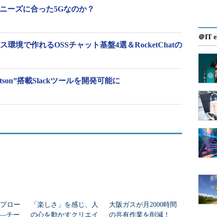
ニーズに合った5Gなのか？
＠IT e
ス環境で作れるOSSチャット基盤4選＆RocketChatの
atson”搭載Slackツールを開発可能に
アプロー
「楽しさ」を感じ、人
大阪ガスが月2000時間
―チー
の心を動かすクリエイ
の共有作業を削減！