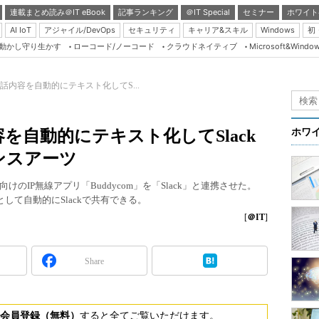
連載まとめ読み＠IT eBook
記事ランキング
＠IT Special
セミナー
ホワイト
AI IoT
アジャイル/DevOps
セキュリティ
キャリア&スキル
Windows
初
り動かし守り生かす
ローコード/ノーコード
クラウドネイティブ
Microsoft&Windo
Server & Storage
HTML5 + UX
話内容を自動的にテキスト化してS...
Smart & Social
Coding Edge
を自動的にテキスト化してSlack
ホワ
Java Agile
ンスアーツ
Database Expert
IP無線アプリ「Buddycom」を「Slack」と連携させた。
Linux ＆ OSS
として自動的にSlackで共有できる。
Master of IP Networ
[
＠IT
]
Security & Trust
Share
Test & Tools
Insider.NET
ブログ
会員登録（無料）
すると全てご覧いただけます。