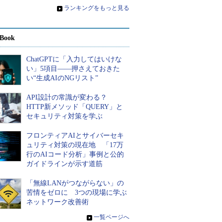
»
ランキングをもっと見る
Book
ChatGPTに「入力してはいけな
い」5項目――押さえておきた
い“生成AIのNGリスト”
API設計の常識が変わる？
HTTP新メソッド「QUERY」と
セキュリティ対策を学ぶ
フロンティアAIとサイバーセキ
ュリティ対策の現在地 「17万
行のAIコード分析」事例と公的
ガイドラインが示す道筋
「無線LANがつながらない」の
苦情をゼロに 3つの現場に学ぶ
ネットワーク改善術
»
一覧ページへ