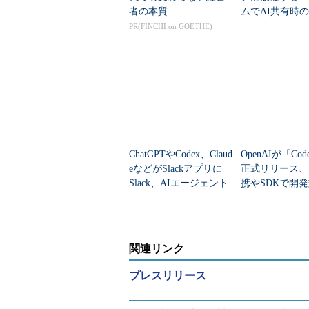
者の本質
ムでAI共有時
リティ問題を解
PR(FINCHI on GOETHE)
ベストプラクテ
ChatGPTやCodex、Claud
OpenAIが「Co
eなどがSlackアプリに
正式リリース、Sl
Slack、AIエージェント
携やSDKで開
開発機能を追加
加速
関連リンク
プレスリリース