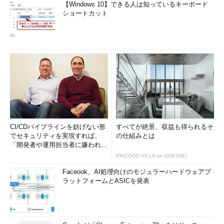
【Windows 10】できる人は知っているキーボード
ショートカット
CI/CDパイプラインを妨げない形
すべてが絶景、収益も得られるそ
でセキュリティを実現すれば、
の仕組みとは
「開発者や運用担当者に嫌われな
いWAF」は可能か
PR(COCO VILLA on GOETHE)
Faceook、AI処理向けのモジュラーハードウェアプ
ラットフォームとASICを発表