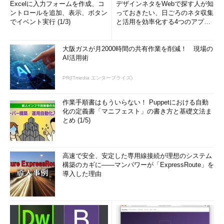
Excelに入力フォームを作成、コ
デザインネタをWebで探す人が知
ントロールを追加、表示、ボタン
っておきたい、日ごろのネタ収集
でイベント実行 (1/3)
と活用を効率化する4つのアプリ
(1/3)
大阪ガスが月2000時間の共有作業を削減！ 現場の
AI活用術
PR(ITmedia エンタープライズ)
作業手順書はもういらない！ Puppetにおける自動
化の定義書「マニフェスト」の書き方と基礎文法ま
とめ (1/5)
高速で安全、安定した専用線接続が理想のシステム
構築のカギに――マンパワーが「ExpressRoute」を
導入した理由