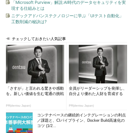
「Microsoft Purview」解説:AI時代のデータセキュリティを実
現する仕組みとは
ニデックアドバンステクノロジーに学ぶ「UIテスト自動化」
工数削減の秘訣は?
チェックしておきたい人気記事
「さすが」と言われる驚きや感動
全員がリーダーシップを発揮し、
を。新しい価値を生む電通の挑戦
自分より優れた人財を育成する
PR(dentsu Japan)
PR(dentsu Japan)
コンテナベースの継続的インテグレーションの利点
／課題と、CIパイプライン、Docker Build高速化の
コツ (1/2...