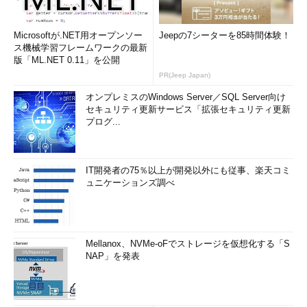
Microsoftが.NET用オープンソー
Jeepの7シーターを85時間体験！
ス機械学習フレームワークの最新
版「ML.NET 0.11」を公開
PR(Jeep Japan)
オンプレミスのWindows Server／SQL Server向け
セキュリティ更新サービス「拡張セキュリティ更新
プログ...
IT開発者の75％以上が開発以外にも従事、楽天コミ
ュニケーションズ調べ
Mellanox、NVMe-oFでストレージを仮想化する「S
NAP」を発表