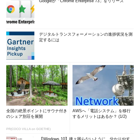
Googleが「Chrome Enterprise 73」をリリース
デジタルトランスフォーメーションの進捗状況を測
定するには
全国の絶景ポイントにサウナ付き
AWSへ「電話システム」を移行
のシェア別荘を展開
するメリットはあるか？ (1/2)
PR(COCO VILLA on GOETHE)
【Windows 10】後々困らないように、分かりやす