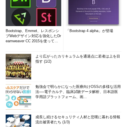
Bootstrap、Emmet、レスポンシ
「Bootstrap 4 alpha」が登場
ブWebデザイン対応を強化したDr
eamweaver CC 2015を使って
み...
より広がったカリキュラムを通過点に若者は上を目
指す (1/2)
勉強会で明らかになった医療向けOSSの多様な活用
法──電子カルテ、臨床試験データ解析、日本語医
学用語プラットフォーム、画...
成長し続けるセキュリティ人材と悲嘆に暮れる情報
流出被害者たち (1/3)