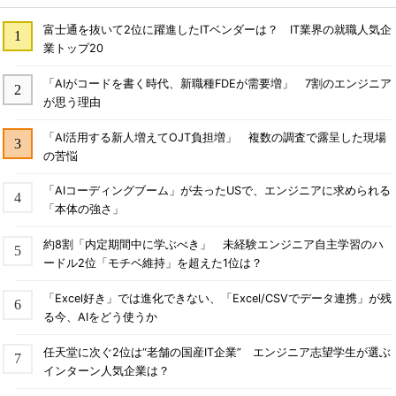
富士通を抜いて2位に躍進したITベンダーは？ IT業界の就職人気企
業トップ20
「AIがコードを書く時代、新職種FDEが需要増」 7割のエンジニア
が思う理由
「AI活用する新人増えてOJT負担増」 複数の調査で露呈した現場
の苦悩
「AIコーディングブーム」が去ったUSで、エンジニアに求められる
「本体の強さ」
約8割「内定期間中に学ぶべき」 未経験エンジニア自主学習のハ
ードル2位「モチベ維持」を超えた1位は？
「Excel好き」では進化できない、「Excel/CSVでデータ連携」が残
る今、AIをどう使うか
任天堂に次ぐ2位は“老舗の国産IT企業” エンジニア志望学生が選ぶ
インターン人気企業は？