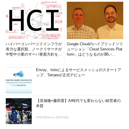
ハイパーコンバージドインフラが
Google Cloudのハイブリッドソリ
有力な選択肢、ノークリサーチが
ューション「Cloud Services Plat
中堅中小業のサーバ更新方針を調
form」はどうなるのか聞い...
査
Envoy、Istioによるサービスメッシュのスタートア
ップ、Tetrateが正式デビュー
【見城徹×藤田晋】AI時代でも変わらない経営者の
本質
PR(FINCHI on GOETHE)