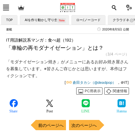
TOP
AIを作り動かし守り生かす
ロー/ノーコード
クラウドネイ
連載
2020年8月5日 公開
IT用語解説系マンガ：食べ超（192）
「車輪の再モダナイゼーション」とは？
（3/4 ページ）
「モダナイゼーション焼き」がメニューにあるお好み焼き屋さん
を募集しています。※皆さんご存じかとは思いますが、本作はフ
ィクションです。
[
倉田タカシ（@deadpop）
，＠IT]
PC用表示
関連情報
Share
Post
LINE
Hatena
前のページへ
次のページへ