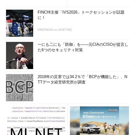
FINCHI主催「IVS2026」トークセッションが話題
に！
PR(FINCHI on GOETHE)
一にも二にも「防御」を――元CIAのCISOが提言し
た6つのセキュリティ対策
2018年の災害では34.2％で「BCPが機能した」、N
TTデータ経営研究所が調査