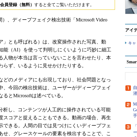
会員登録（無料）
すると全てご覧いただけます。
間）、ディープフェイク検出技術「Microsoft Video
アイ
ア」とも呼ばれる）は、改変操作された写真、動
キャ
知能（AI）を使って判明しにくいように巧妙に細工
る人物が本当は言っていないことを言わせたり、本
Sma
わらず、いるように見せかけたりする。
などのメディアにも出現しており、社会問題となっ
中、今回の検出技術は、ユーザーがディープフェイ
Microsoftは述べている。
M
写真や動画を分析し、コンテンツが人工的に操作されている可能
G
度スコアと捉えることもできる。動画の場合、再生
示できる。人間の目では見つけにくいディープフェ
「
あせ、グレースケールの要素を検出することで、こ