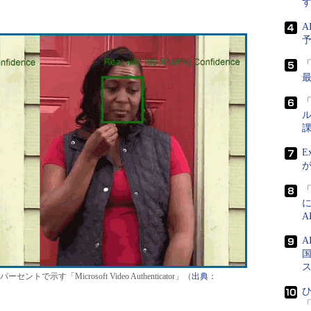
A
「
ル
課
E
国
す「Microsoft Video Authenticator」（
出典：
ひ
「