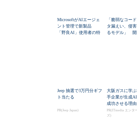
MicrosoftがAIエージェ
「脆弱なコード
ント管理で新製品
タ漏えい、侵害
「野良AI」使用者の特
るモデル」 開
定、ブロックに対応
不安をMicroso
解消するのか
Jeep 抽選で3万円分ギフ
大阪ガスに学ぶ
ト当たる
手企業が生成A
成功させる理由
PR(Jeep Japan)
PR(ITmedia エン
ズ)