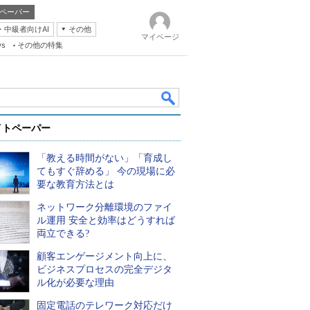
ペーパー
・中級者向けAI
その他
マイページ
ws
その他の特集
イトペーパー
「教える時間がない」「育成し
てもすぐ辞める」 今の現場に必
要な教育方法とは
ネットワーク分離環境のファイ
k
ル運用 安全と効率はどうすれば
両立できる?
顧客エンゲージメント向上に、
ビジネスプロセスの完全デジタ
ル化が必要な理由
固定電話のテレワーク対応だけ