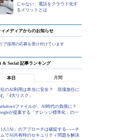
じゃない、電話をクラウド化す
るメリットとは
ティメディアからのお知らせ
リア採用の応募を受け付けています
rt & Social 記事ランキング
月間
本日
自社のAI利用は本当に安全？ 現場放任に
潜む「4大リスク」
arkdownファイルが、AI時代の負債に？
oogleが提案する「ナレッジ標準化」の一
手
1人1AI」のアプローチは破綻する――チ
ームでAI共有時のセキュリティ問題を解決