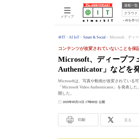
連載一覧
クラウド
メディア
AIを作
＠IT
AI IoT
Smart & Social
Microsoft、ディ
コンテンツが改変されていないことを保
Microsoft、ディープフェ
Authenticator」などを
Microsoftは、写真や動画が改変されて
「Microsoft Video Authentic
開した。
2020年09月11日 17時00分 公開
印刷
見る