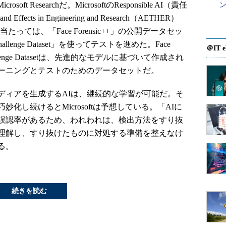
osoft Researchだ。MicrosoftのResponsible AI（責任
ン
d Effects in Engineering and Research（AETHER）
当たっては、「Face Forensic++」の公開データセッ
Challenge Dataset」を使ってテストを進めた。Face
＠IT e
on Challenge Datasetは、先進的なモデルに基づいて作成され
ーニングとテストのためのデータセットだ。
ィアを生成するAIは、継続的な学習が可能だ。そ
化し続けるとMicrosoftは予想している。「AIに
誤認率があるため、われわれは、検出方法をすり抜
理解し、すり抜けたものに対処する準備を整えなけ
る。
続きを読む