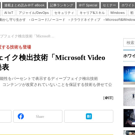
連載まとめ読み＠IT eBook
記事ランキング
＠IT Special
セミナー
ホワイト
AI IoT
アジャイル/DevOps
セキュリティ
キャリア&スキル
Windows
初
り動かし守り生かす
ローコード/ノーコード
クラウドネイティブ
Microsoft&Windo
Server & Storage
HTML5 + UX
ープフェイク検出技術「Microsoft ...
Smart & Social
証する技術も登場
Coding Edge
イク検出技術「Microsoft Video
ホワ
Java Agile
発表
Database Expert
いる可能性をパーセントで表示するディープフェイク検出技術
Linux ＆ OSS
ator」を発表した。コンテンツが改変されていないことを保証する技術も併せて公
Master of IP Networ
[
＠IT
]
Security & Trust
Test & Tools
Share
Insider.NET
ブログ