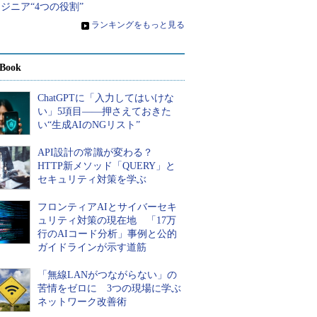
ジニア“4つの役割”
»
ランキングをもっと見る
Book
ChatGPTに「入力してはいけな
い」5項目――押さえておきた
い“生成AIのNGリスト”
API設計の常識が変わる？
HTTP新メソッド「QUERY」と
セキュリティ対策を学ぶ
フロンティアAIとサイバーセキ
ュリティ対策の現在地 「17万
行のAIコード分析」事例と公的
ガイドラインが示す道筋
「無線LANがつながらない」の
苦情をゼロに 3つの現場に学ぶ
ネットワーク改善術