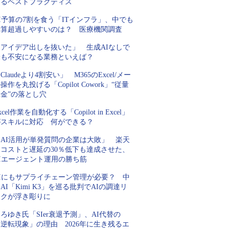
するベストプラクティス
I予算の7割を食う「ITインフラ」、中でも
予算超過しやすいのは？ 医療機関調査
「アイデア出しを抜いた」 生成AIなしで
最も不安になる業務といえば？
Claudeより4割安い」 M365のExcel/メー
操作を丸投げる「Copilot Cowork」“従量
金”の落とし穴
xcel作業を自動化する「Copilot in Excel」
がスキルに対応 何ができる？
「AI活用が単発質問の企業は大敗」 楽天
にコストと遅延の30％低下も達成させた、
AIエージェント運用の勝ち筋
AIにもサプライチェーン管理が必要？ 中
AI「Kimi K3」を巡る批判でAIの調達リ
スクが浮き彫りに
ろゆき氏「SIer衰退予測」、AI代替の
逆転現象」の理由 2026年に生き残るエ