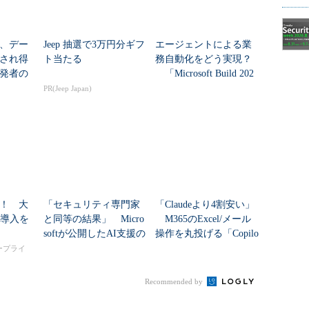
、デー
Jeep 抽選で3万円分ギフ
エージェントによる業
され得
ト当たる
務自動化をどう実現？
発者の
「Microsoft Build 202
ftはどう
6」で発表された多数の
PR(Jeep Japan)
新技術
！ 大
「セキュリティ専門家
「Claudeより4割安い」
I導入を
と同等の結果」 Micro
M365のExcel/メール
softが公開したAI支援の
操作を丸投げる「Copilo
脅威分析ワークフロー
t Cowork」“従量課金”の
タープライ
の中身
落...
Recommended by