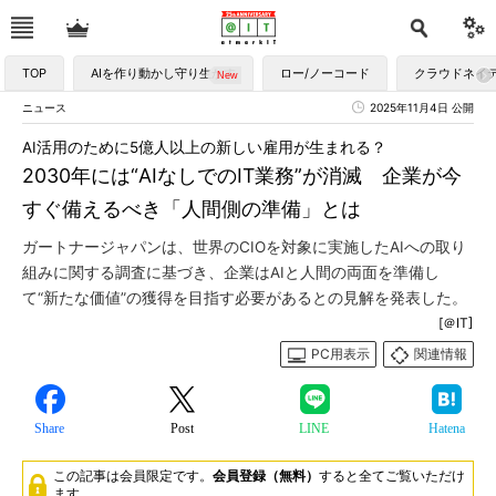
TOP
AIを作り動かし守り生かす
ロー/ノーコード
クラウドネイ
ニュース
2025年11月4日 公開
AI活用のために5億人以上の新しい雇用が生まれる？
2030年には“AIなしでのIT業務”が消滅 企業が今
すぐ備えるべき「人間側の準備」とは
ガートナージャパンは、世界のCIOを対象に実施したAIへの取り
組みに関する調査に基づき、企業はAIと人間の両面を準備し
て“新たな価値”の獲得を目指す必要があるとの見解を発表した。
[＠IT]
PC用表示
関連情報
Share
Post
LINE
Hatena
この記事は会員限定です。
会員登録（無料）
すると全てご覧いただけ
ます。