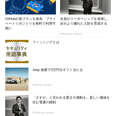
GitHubが新プランを発表、プライ
全員がリーダーシップを発揮し、
ベートリポジトリを無料で利用可
自分より優れた人財を育成する
能に
PR(dentsu Japan)
フィッシングとは
Jeep 抽選で3万円分ギフト当たる
PR(Jeep Japan)
「さすが」と言われる驚きや感動を。新しい価値を
生む電通の挑戦
PR(dentsu Japan)