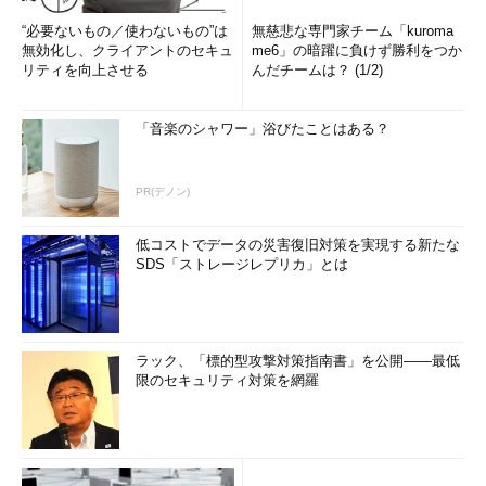
“必要ないもの／使わないもの”は
無慈悲な専門家チーム「kuroma
無効化し、クライアントのセキュ
me6」の暗躍に負けず勝利をつか
リティを向上させる
んだチームは？ (1/2)
「音楽のシャワー」浴びたことはある？
PR(デノン)
低コストでデータの災害復旧対策を実現する新たな
SDS「ストレージレプリカ」とは
ラック、「標的型攻撃対策指南書」を公開――最低
限のセキュリティ対策を網羅