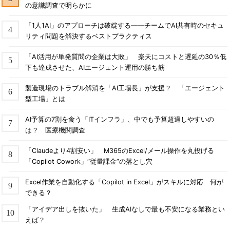
の意識調査で明らかに
「1人1AI」のアプローチは破綻する――チームでAI共有時のセキュ
リティ問題を解決するベストプラクティス
「AI活用が単発質問の企業は大敗」 楽天にコストと遅延の30％低
下も達成させた、AIエージェント運用の勝ち筋
製造現場のトラブル解消を「AI工場長」が支援？ 「エージェント
型工場」とは
AI予算の7割を食う「ITインフラ」、中でも予算超過しやすいの
は？ 医療機関調査
「Claudeより4割安い」 M365のExcel/メール操作を丸投げる
「Copilot Cowork」“従量課金”の落とし穴
Excel作業を自動化する「Copilot in Excel」がスキルに対応 何が
できる？
「アイデア出しを抜いた」 生成AIなしで最も不安になる業務とい
えば？