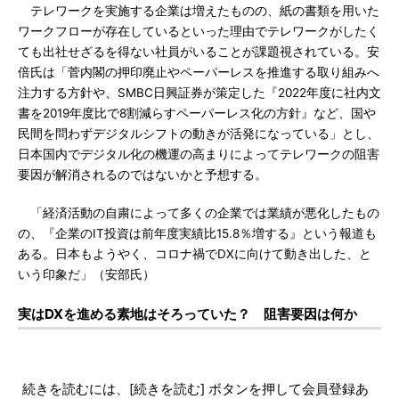
テレワークを実施する企業は増えたものの、紙の書類を用いた
ワークフローが存在しているといった理由でテレワークがしたく
ても出社せざるを得ない社員がいることが課題視されている。安
倍氏は「菅内閣の押印廃止やペーパーレスを推進する取り組みへ
注力する方針や、SMBC日興証券が策定した『2022年度に社内文
書を2019年度比で8割減らすペーパーレス化の方針』など、国や
民間を問わずデジタルシフトの動きが活発になっている」とし、
日本国内でデジタル化の機運の高まりによってテレワークの阻害
要因が解消されるのではないかと予想する。
「経済活動の自粛によって多くの企業では業績が悪化したもの
の、『企業のIT投資は前年度実績比15.8％増する』という報道も
ある。日本もようやく、コロナ禍でDXに向けて動き出した、と
いう印象だ」（安部氏）
実はDXを進める素地はそろっていた？ 阻害要因は何か
続きを読むには、[続きを読む] ボタンを押して会員登録あ