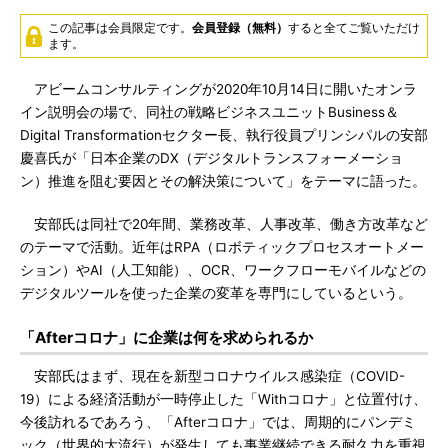
この記事は会員限定です。
会員登録（無料）
すると全てご覧いただけ
ます。
アビームコンサルティングが2020年10月14日に開いたオンラ
イン説明会の場で、同社の戦略ビジネスユニットBusiness＆
Digital Transformationセクター長、執行役員プリンシパルの安部
慶喜氏が「日本企業のDX（デジタルトランスフォーメーショ
ン）推進を阻む要因とその解決策について」をテーマに語った。
安部氏は同社で20年間、業務改革、人事改革、働き方改革など
のテーマで活動。近年はRPA（ロボティックプロセスオートメー
ション）やAI（人工知能）、OCR、ワークフローモバイルなどの
デジタルツールを使った企業の変革を専門にしているという。
「Afterコロナ」に企業は何を求められるか
安部氏はまず、現在を新型コロナウイルス感染症（COVID-
19）による経済活動が一時停止した「Withコロナ」と位置付け、
今後訪れるであろう、「Afterコロナ」では、周期的にパンデミ
ック（世界的大流行）が発生しても事業継続できる耐久力を重視