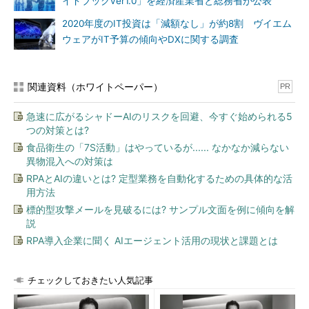
イドブックver1.0」を経済産業省と総務省が公表
2020年度のIT投資は「減額なし」が約8割 ヴイエム
ウェアがIT予算の傾向やDXに関する調査
関連資料（ホワイトペーパー）
PR
急速に広がるシャドーAIのリスクを回避、今すぐ始められる5
つの対策とは?
食品衛生の「7S活動」はやっているが...... なかなか減らない
異物混入への対策は
RPAとAIの違いとは? 定型業務を自動化するための具体的な活
用方法
標的型攻撃メールを見破るには? サンプル文面を例に傾向を解
説
RPA導入企業に聞く AIエージェント活用の現状と課題とは
チェックしておきたい人気記事