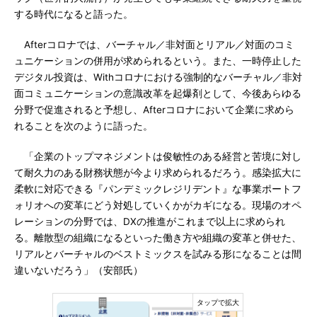
する時代になると語った。
Afterコロナでは、バーチャル／非対面とリアル／対面のコミ
ュニケーションの併用が求められるという。また、一時停止した
デジタル投資は、Withコロナにおける強制的なバーチャル／非対
面コミュニケーションの意識改革を起爆剤として、今後あらゆる
分野で促進されると予想し、Afterコロナにおいて企業に求めら
れることを次のように語った。
「企業のトップマネジメントは俊敏性のある経営と苦境に対し
て耐久力のある財務状態が今より求められるだろう。感染拡大に
柔軟に対応できる『パンデミックレジリデント』な事業ポートフ
ォリオへの変革にどう対処していくかがカギになる。現場のオペ
レーションの分野では、DXの推進がこれまで以上に求められ
る。離散型の組織になるといった働き方や組織の変革と併せた、
リアルとバーチャルのベストミックスを試みる形になることは間
違いないだろう」（安部氏）