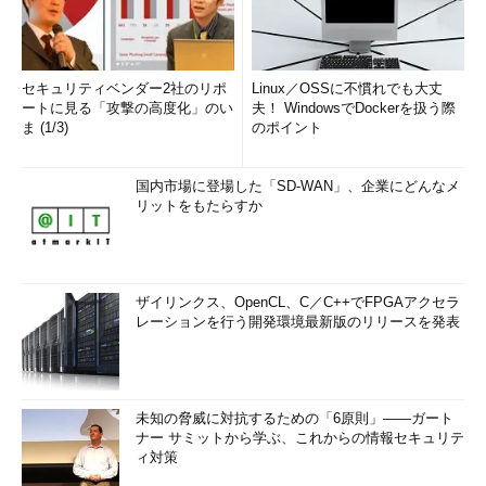
セキュリティベンダー2社のリポ
Linux／OSSに不慣れでも大丈
ートに見る「攻撃の高度化」のい
夫！ WindowsでDockerを扱う際
ま (1/3)
のポイント
国内市場に登場した「SD-WAN」、企業にどんなメ
リットをもたらすか
ザイリンクス、OpenCL、C／C++でFPGAアクセラ
レーションを行う開発環境最新版のリリースを発表
未知の脅威に対抗するための「6原則」――ガート
ナー サミットから学ぶ、これからの情報セキュリテ
ィ対策