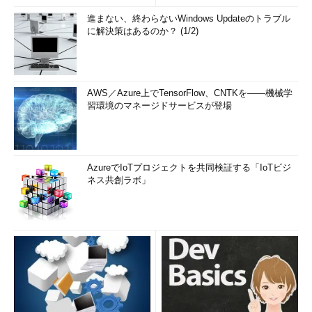
進まない、終わらないWindows Updateのトラブル
に解決策はあるのか？ (1/2)
AWS／Azure上でTensorFlow、CNTKを――機械学
習環境のマネージドサービスが登場
AzureでIoTプロジェクトを共同検証する「IoTビジ
ネス共創ラボ」