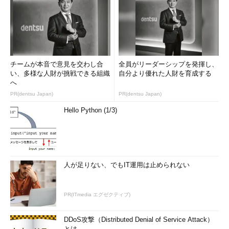
チームが本音で意見を交わし合
全員がリーダーシップを発揮し、
い、多様な人財が挑戦できる組織
自分より優れた人財を育成する
へ
PR(dentsu Japan)
PR(dentsu Japan)
Hello Python (1/3)
人が足りない、でもIT運用は止められない
PR(ITmedia エグゼクティブ)
DDoS攻撃（Distributed Denial of Service Attack）
とは