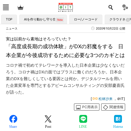
TOP
AIを作り動かし守り生かす
ロー/ノーコード
クラウドネイ
ニュース
2020年10月22日 公開
実は以前から素地はそろっていた？
「高度成長期の成功体験」がDXの邪魔をする 日
本企業が今後成功するために必要な3つのカギとは
コロナ禍で初めてテレワークを導入した日本企業は少なくないだ
ろう。コロナ禍はDXの面ではプラスに働くのだろうか。日本企
業のDXを難しくしている要因とは何か。デジタルツールを用い
た企業変革を専門とするアビームコンサルティングの安部慶喜氏
が語った。
[
松林沙来
，＠IT]
PC用表示
関連情報
Share
Post
LINE
Hatena