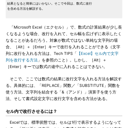
結果となると簡単にはいかない。そこで今回は、数式に改行
を含める方法を解説する。
「Microsoft Excel（エクセル）」で、数式の計算結果が少し長
くなるような場合、改行を入れて、セル幅を広げずに表示したく
なることがあるだろう。対象が数式ではない単純な文字列の場
合、［Alt］＋［Enter］キーで改行を入れることができる（文字
列に改行を入れる方法は、Tech TIPS「
【Excel】セル内で文字
列を改行する方法
」を参照のこと）。しかし、［Alt］＋
［Enter］キーでは数式の途中に入れることはできない。
そこで、ここでは数式の結果に改行文字を入れる方法を解説す
る。具体的には、「REPLACE」関数／「SUBSTITUTE」関数を
使う方法、文字列を結合する「&（アンド）」演算子を使う方
法、そして書式設定文字に改行文字を含める方法がある。
セル内で改行させるには？
Excelでは、標準状態では、セルは1行で表示するようになって