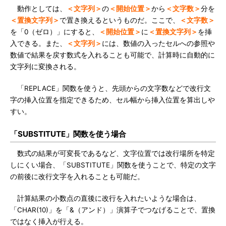
動作としては、
＜文字列＞
の
＜開始位置＞
から
＜文字数＞
分を
＜置換文字列＞
で置き換えるというものだ。ここで、
＜文字数＞
を「0（ゼロ）」にすると、
＜開始位置＞
に
＜置換文字列＞
を挿
入できる。また、
＜文字列＞
には、数値の入ったセルへの参照や
数値で結果を戻す数式を入れることも可能で、計算時に自動的に
文字列に変換される。
「REPLACE」関数を使うと、先頭からの文字数などで改行文
字の挿入位置を指定できるため、セル幅から挿入位置を算出しや
すい。
「SUBSTITUTE」関数を使う場合
数式の結果が可変長であるなど、文字位置では改行場所を特定
しにくい場合、「SUBSTITUTE」関数を使うことで、特定の文字
の前後に改行文字を入れることも可能だ。
計算結果の小数点の直後に改行を入れたいような場合は、
「CHAR(10)」を「&（アンド）」演算子でつなげることで、置換
ではなく挿入が行える。