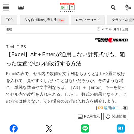
TOP
AIを作り動かし守り生かす
ロー/ノーコード
クラウドネイ
連載
2021年5月7日 公開
Tech TIPS
【Excel】Alt＋Enterが通用しない計算式でも、狙
った位置でセル内改行する方法
Excelの表で、セル内の数値や文字列をちょうどよい位置に改行
を入れて、見やすくしたいことはないだろうか。そのような場
合、単純な数値や文字列ならば、［Alt］＋［Enter］キーを使っ
てセル内で改行を入れられる。しかし、数式の結果となると、こ
の方法は使えない。その場合の改行の入れ方を紹介しよう。
[
塩田紳二
，著]
PC用表示
関連情報