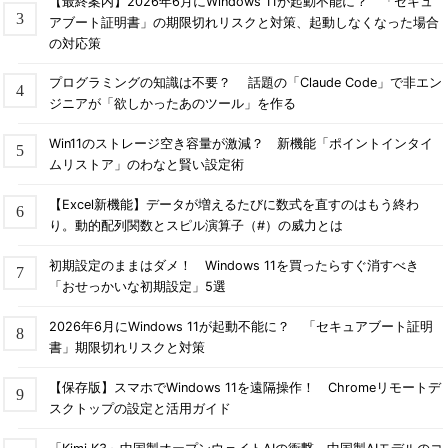
【最終案内】2026年6月にWindows 11が起動不能に？ 「セキュ
アブート証明書」の期限切れリスクと対策、起動しなくなった場合
の対応策
プログラミングの知識は不要？ 話題の「Claude Code」で非エン
ジニアが「欲しかったあのツール」を作る
Win11のストレージ空き容量が激減？ 新機能「ポイントインタイ
ムリストア」のわなと賢い設定術
【Excel新機能】データが増えるたびに数式を直すのはもう終わ
り。動的配列関数とスピル演算子（#）の威力とは
初期設定のままはダメ！ Windows 11を買ったらすぐ消すべき
「おせっかいな初期設定」5選
2026年6月にWindows 11が起動不能に？ 「セキュアブート証明
書」期限切れリスクと対策
【保存版】スマホでWindows 11を遠隔操作！ Chromeリモートデ
スクトップの設定と活用ガイド