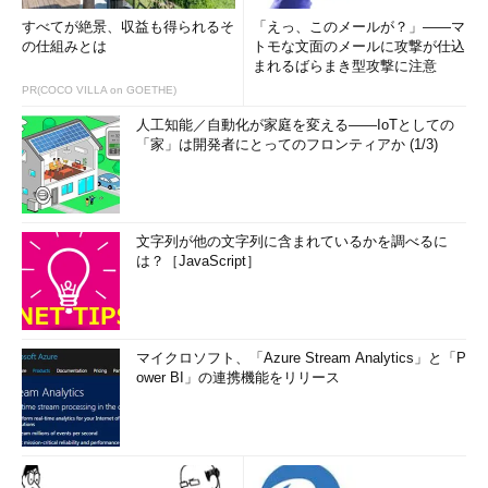
すべてが絶景、収益も得られるそ
「えっ、このメールが？」――マ
の仕組みとは
トモな文面のメールに攻撃が仕込
まれるばらまき型攻撃に注意
PR(COCO VILLA on GOETHE)
人工知能／自動化が家庭を変える――IoTとしての
「家」は開発者にとってのフロンティアか (1/3)
文字列が他の文字列に含まれているかを調べるに
は？［JavaScript］
マイクロソフト、「Azure Stream Analytics」と「P
ower BI」の連携機能をリリース