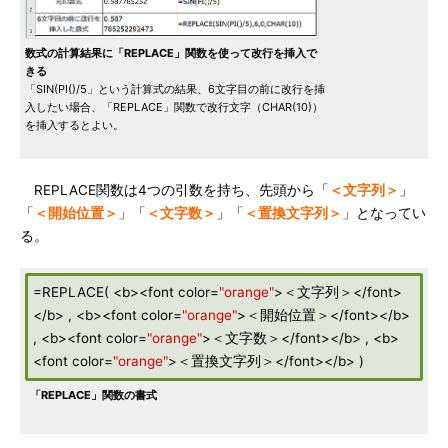
数式の計算結果に「REPLACE」関数を使って改行を挿入で
きる
「SIN(PI()/5」という計算式の結果、6文字目の前に改行を挿
入したい場合、「REPLACE」関数で改行文字（CHAR(10)）
を挿入するとよい。
REPLACE関数は4つの引数を持ち、先頭から「
＜文字列＞
」
「
＜開始位置＞
」「
＜文字数＞
」「
＜置換文字列＞
」となってい
る。
=REPLACE( <b><font color=
"orange"
>＜文字列＞</font>
</b> , <b><font color=
"orange"
>＜開始位置＞</font></b>
, <b><font color=
"orange"
>＜文字数＞</font></b> , <b>
<font color=
"orange"
>＜置換文字列＞</font></b> )
「REPLACE」関数の書式