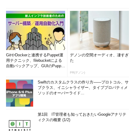
GitやDockerと連携するPuppet運
デノンの空間オーディオ、凄すぎ
用テクニック、filebucketによる
た
自動バックアップ、GUIのPupp
e...
PR(デノン)
Swiftのカスタムクラスの作り方――プロトコル、サ
ブクラス、イニシャライザー、タイププロパティメ
ソッドのオーバーライド...
第1回 IT管理者も知っておきたいGoogleアナリテ
ィクスの概要 (1/2)