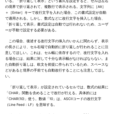
いる。「折り返して表示」という書式を設定すると、セルは左右
の境界で折り返されて、複数行で表示される。文字列に［Alt］
＋［Enter］キーで改行文字を入れた場合、この書式設定が自動
で適用される。しかし、数式などに改行文字を挿入した場合、
「折り返して表示」書式設定は自動では行われないため、ユーザ
ーが手動で設定する必要がある。
この場合、後述する改行文字の挿入のいかんに関わらず、表示
の長さにより、セル右端で自動的に折り返しが行われることに注
意してほしい。これは、セル幅に依存するので、改行文字を入れ
る場合には、結果に対して十分な表示幅がなければならない。ま
た自動折り返しは、欧文を前提に作られているため、スペースな
どがあると境界の手前でも自動改行することにも注意してほし
い。
「折り返して表示」が設定されているセルでは、数式の結果に
「CHAR」関数を含めることで改行が行える。具体的には
「CHAR(10)」使う。数値「10」は、ASCIIコードの改行文字
（Line Feed：LF）を意味する。