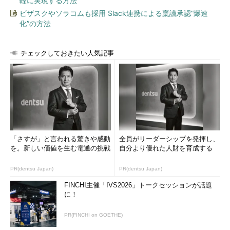
軽に実現する方法
ビザスクやソラコムも採用 Slack連携による稟議承認“爆速
化”の方法
チェックしておきたい人気記事
「さすが」と言われる驚きや感動
全員がリーダーシップを発揮し、
を。新しい価値を生む電通の挑戦
自分より優れた人財を育成する
PR(dentsu Japan)
PR(dentsu Japan)
FINCHI主催「IVS2026」トークセッションが話題
に！
PR(FINCHI on GOETHE)