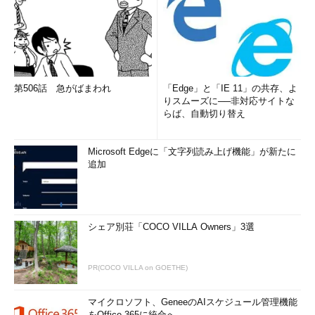
第506話 急がばまわれ
「Edge」と「IE 11」の共存、よ
りスムーズに──非対応サイトな
らば、自動切り替え
Microsoft Edgeに「文字列読み上げ機能」が新たに
追加
シェア別荘「COCO VILLA Owners」3選
PR(COCO VILLA on GOETHE)
マイクロソフト、GeneeのAIスケジュール管理機能
をOffice 365に統合へ