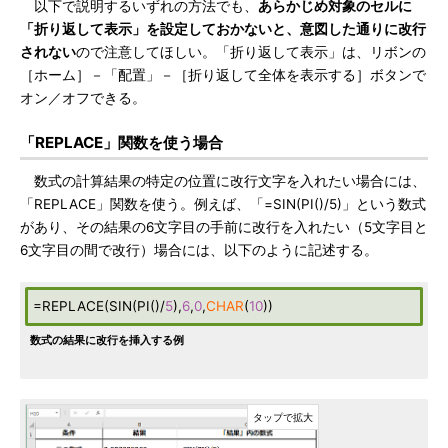
以下で説明するいずれの方法でも、
あらかじめ対象のセルに
「折り返して表示」を設定しておかないと、意図した通りに改行
されない
ので注意してほしい。「折り返して表示」は、リボンの
［ホーム］－「配置」－［折り返して全体を表示する］ボタンで
オン／オフできる。
「REPLACE」関数を使う場合
数式の計算結果の特定の位置に改行文字を入れたい場合には、
「REPLACE」関数を使う。例えば、「=SIN(PI()/5)」という数式
があり、その結果の6文字目の手前に改行を入れたい（5文字目と
6文字目の間で改行）場合には、以下のように記述する。
=REPLACE(SIN(PI()/
5
),
6
,
0
,
CHAR
(
10
))
数式の結果に改行を挿入する例