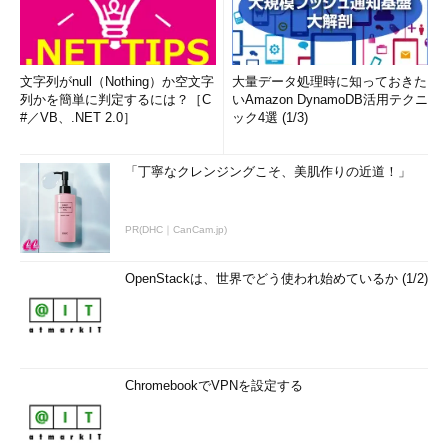
文字列がnull（Nothing）か空文字
大量データ処理時に知っておきた
列かを簡単に判定するには？［C
いAmazon DynamoDB活用テクニ
#／VB、.NET 2.0］
ック4選 (1/3)
「丁寧なクレンジングこそ、美肌作りの近道！」
PR(DHC｜CanCam.jp)
OpenStackは、世界でどう使われ始めているか (1/2)
ChromebookでVPNを設定する