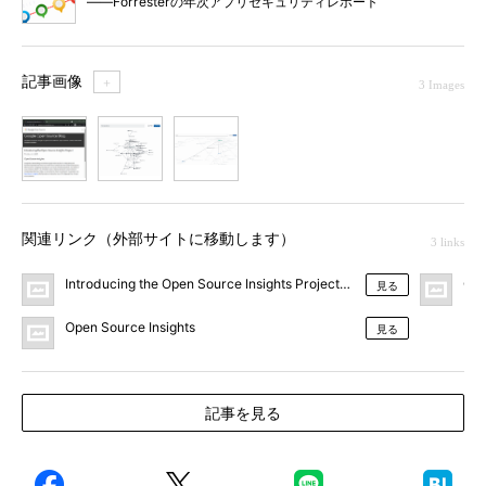
――Forresterの年次アプリセキュリティレポート
記事画像
＋
3 Images
1
2
3
関連リンク（外部サイトに移動します）
3 links
Introducing the Open Source Insights Project（Google Open Source
Ope
見る
Open Source Insights
見る
記事を見る