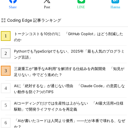
Share
Post
LINE
Hatena
Coding Edge 記事ランキング
トークンコストを10分の1に 「GitHub Copilot」はどう削減した
のか
PythonでもTypeScriptでもない、2025年「最も人気のプログラミ
ング言語」
三菱重工が“勝手なAI利用”を解消する仕組みを内製開発 「知見が
足りない」中でどう進めた？
AIに「絶対するな」が通じない理由 「Claude Code」の意図しな
い動作を防ぐ7つのTIPS
AIコーディングだけでは生産性は上がらない 「AI最大活用×仕様
駆動」で開発ライフサイクルを再定義
「AIが書いたコードは人間より優秀」――だが本番で壊れる、なぜ
か？