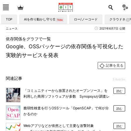
TOP
AIを作り動かし守り生かす
ロー/ノーコード
クラウドネイ
ニュース
2021年6月7日 公開
依存関係をグラフで一覧
Google、OSSパッケージの依存関係を可視化した
実験的サービスを発表
記事を見る
関連記事
3 Articles
「コミュニティーから放置されたオープンソース」を
読む
利用した商用ソフトウェアが多数 Synopsysが調査レ
ポートを公表
脆弱性検査を行うOSSツール「OpenSCAP」で何が分
読む
かるのか
Webアプリなどが依然として主要な攻撃対象
読む