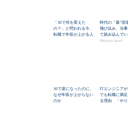
「AIで何を変えた
時代の「最"現
の？」と問われる今、
飛び込み、当事
転職で年収が上がる人
て踏み込んでい
／上がらない人
PR(dentsu Japan)
AIで楽になったのに、
ITエンジニア
なぜ年収が上がらない
でも転職に満足
のか
る理由 「やり
を抑えた2つの