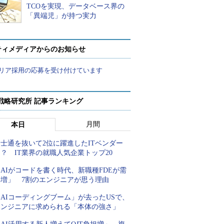
TCOを実現、データベース界の
「異端児」が持つ実力
ティメディアからのお知らせ
リア採用の応募を受け付けています
戦略研究所 記事ランキング
月間
本日
士通を抜いて2位に躍進したITベンダー
？ IT業界の就職人気企業トップ20
AIがコードを書く時代、新職種FDEが需
要増」 7割のエンジニアが思う理由
AIコーディングブーム」が去ったUSで、
エンジニアに求められる「本体の強さ」