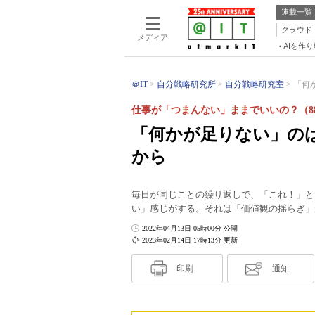
連載一覧
クラウド
メディア
AIを作
＠IT
自分戦略研究所
自分戦略研究室
「何
仕事が「つまんない」ままでいいの？（8
「何かが足りない」の
から
毎日が同じことの繰り返しで、「これ！」と
い」感じがする。それは「価値観の揺らぎ」
2022年04月13日 05時00分 公開
2023年02月14日 17時13分 更新
印刷
通知