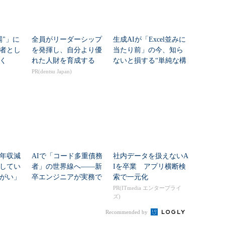
場"」に
全員がリーダーシップ
生成AIが「Excel並みに
者とし
を発揮し、自分より優
当たり前」の今、知ら
く
れた人財を育成する
ないと損する“単純な構
造”の話
PR(dentsu Japan)
が年収減
AIで「コード多重債務
社内データを扱えないA
してい
者」の世界線へ――新
Iを卒業 アプリ横断検
がい」
卒エンジニアが実務で
索で一元化
最多は？
ボコされて学んだ、4つ
PR(ITmedia エンタープライ
ズ)
の挫折と生存戦略
Recommended by