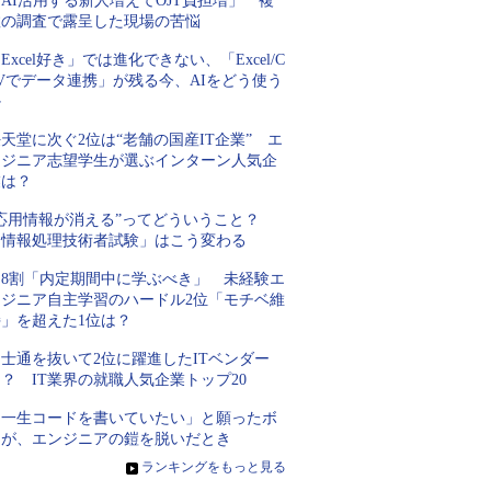
AI活用する新人増えてOJT負担増」 複
数の調査で露呈した現場の苦悩
Excel好き」では進化できない、「Excel/C
Vでデータ連携」が残る今、AIをどう使う
か
天堂に次ぐ2位は“老舗の国産IT企業” エ
ンジニア志望学生が選ぶインターン人気企
業は？
“応用情報が消える”ってどういうこと？
「情報処理技術者試験」はこう変わる
約8割「内定期間中に学ぶべき」 未経験エ
ンジニア自主学習のハードル2位「モチベ維
持」を超えた1位は？
士通を抜いて2位に躍進したITベンダー
？ IT業界の就職人気企業トップ20
「一生コードを書いていたい」と願ったボ
クが、エンジニアの鎧を脱いだとき
»
ランキングをもっと見る