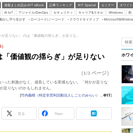
連載まとめ読み＠IT eBook
記事ランキング
＠IT Special
セミナー
ホワイト
AI IoT
アジャイル/DevOps
セキュリティ
キャリア&スキル
Windows
初
り動かし守り生かす
ローコード/ノーコード
クラウドネイティブ
Microsoft&Windo
Server & Storage
HTML5 + UX
かが足りない」のは「価値観の揺らぎ」が足りな...
Smart & Social
8）
Coding Edge
は「価値観の揺らぎ」が足りない
ホワ
Java Agile
Database Expert
（1/3 ページ）
Linux ＆ OSS
いった刺激がなく、成長している実感もない。「何かが足りな
が足りないのかもしれません。
Master of IP Networ
[
竹内義晴（特定非営利活動法人しごとのみらい）
，
＠IT
]
Security & Trust
Test & Tools
見る
Share
Insider.NET
ブログ