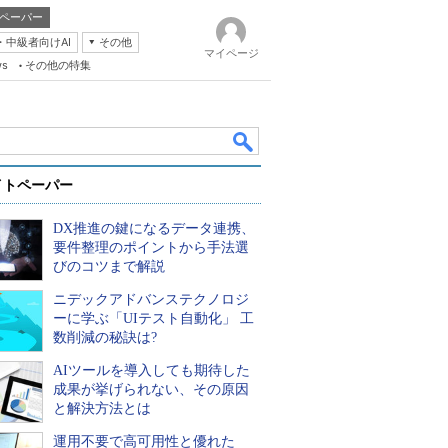
ペーパー
・中級者向けAI
その他
マイページ
ws
その他の特集
イトペーパー
DX推進の鍵になるデータ連携、
要件整理のポイントから手法選
びのコツまで解説
ニデックアドバンステクノロジ
k
ーに学ぶ「UIテスト自動化」 工
数削減の秘訣は?
AIツールを導入しても期待した
成果が挙げられない、その原因
と解決方法とは
運用不要で高可用性と優れた