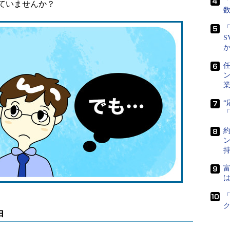
「
ていませんか？
「
S
任
富
は
由