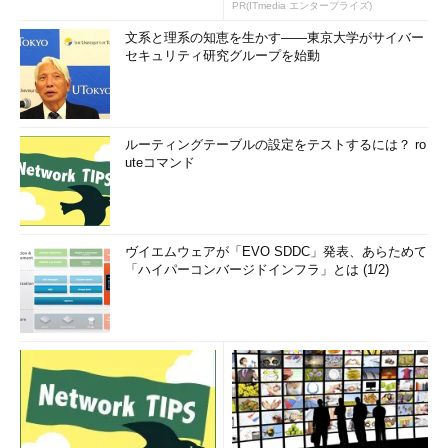
PR(ITmedia エンタープライズ)
文系と理系の知恵を生かす――東京大学がサイバー
セキュリティ研究グループを始動
ルーティングテーブルの設定をテストするには？ ro
uteコマンド
ヴイエムウェアが「EVO SDDC」発表、あらためて
「ハイパーコンバージドインフラ」とは (1/2)