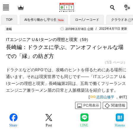
TOP
AIを作り動かし守り生かす
ロー/ノーコード
クラウドネイ
2022年4月11日 更新
連載
2019年3月18日 公開
ITエンジニア U＆Iターンの理想と現実（59）
長崎編：ドラクエに学ぶ、アンオフィシャルな場
での「縁」の紡ぎ方
（1/3 ページ）
ドラクエなどのRPGでは、攻略のヒントを得るためにある場所に
通います。それは現実世界でも同じです――「ITエンジニア U＆
Iターンの理想と現実」長崎編第2回は、五島で働くフリーランス
エンジニア兼ラーメン屋の日常と人脈構築法を紹介します。
[
志田山修平
，＠IT]
PC用表示
関連情報
Share
Post
LINE
Hatena