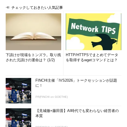
チェックしておきたい人気記事
下請けが現場をトンズラ。取り残
HTTP/HTTPSでまとめてデータ
された元請けの運命は？ (1/2)
を取得するwgetコマンドとは？
FINCHI主催「IVS2026」トークセッションが話題
に！
PR(FINCHI on GOETHE)
【見城徹×藤田晋】AI時代でも変わらない経営者の
本質