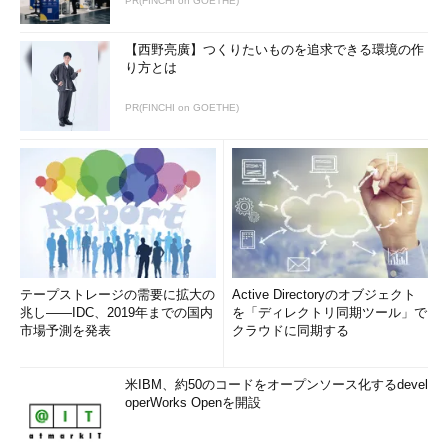
PR(FINCHI on GOETHE)
【西野亮廣】つくりたいものを追求できる環境の作
り方とは
PR(FINCHI on GOETHE)
テープストレージの需要に拡大の
Active Directoryのオブジェクト
兆し――IDC、2019年までの国内
を「ディレクトリ同期ツール」で
市場予測を発表
クラウドに同期する
米IBM、約50のコードをオープンソース化するdevel
operWorks Openを開設