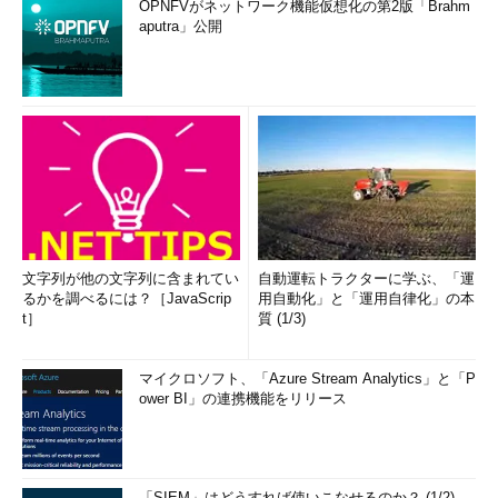
OPNFVがネットワーク機能仮想化の第2版「Brahm
aputra」公開
文字列が他の文字列に含まれてい
自動運転トラクターに学ぶ、「運
るかを調べるには？［JavaScrip
用自動化」と「運用自律化」の本
t］
質 (1/3)
マイクロソフト、「Azure Stream Analytics」と「P
ower BI」の連携機能をリリース
「SIEM」はどうすれば使いこなせるのか？ (1/2)