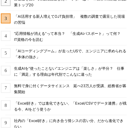
業トップ20
「AI活用する新人増えてOJT負担増」 複数の調査で露呈した現場
の苦悩
“応用情報が消える”って本当？ 「生成AIパスポート」って何？
IT資格の今を読む
「AIコーディングブーム」が去ったUSで、エンジニアに求められる
「本体の強さ」
生成AIを“使ったことない”エンジニアは「楽しさ」が半分？ 仕事
に「満足」する理由は年代別でこんなに違った
無料で身に付くデータサイエンス 延べ23万人が受講、総務省が募
集開始
「Excel好き」では進化できない、「Excel/CSVでデータ連携」が残
る今、AIをどう使うか
社内の「Excel好き」に向き合う情シスの言い分、だから進化でき
ない