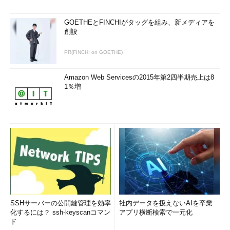
GOETHEとFINCHIがタッグを組み、新メディアを
創設
PR(FINCHI on GOETHE)
Amazon Web Servicesの2015年第2四半期売上は8
1％増
SSHサーバーの公開鍵管理を効率
社内データを扱えないAIを卒業
化するには？ ssh-keyscanコマン
アプリ横断検索で一元化
ド