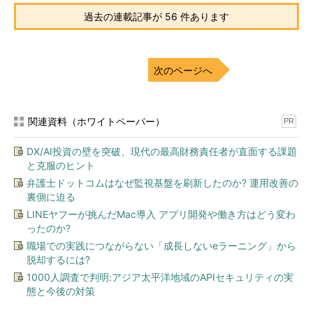
過去の連載記事が 56 件あります
次のページへ
関連資料（ホワイトペーパー）
PR
DX/AI投資の壁を突破、現代の最高財務責任者が直面する課題
と克服のヒント
弁護士ドットコムはなぜ監視基盤を刷新したのか? 運用改善の
裏側に迫る
LINEヤフーが挑んだMac導入 アプリ開発や働き方はどう変わ
ったのか?
職場での実践につながらない「成長しないeラーニング」から
脱却するには?
1000人調査で判明:アジア太平洋地域のAPIセキュリティの実
態と今後の対策