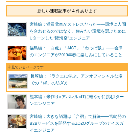
新しい連載記事が 4 件あります
宮崎編：満員電車がストレスだった――環境に人間
を合わせるのではなく、住みたい環境を選ぶために
Uターンした“陸海空”エンジニア
福島編：「白虎」「AiCT」「わっぱ飯」――会津
のエンジニアが2019年春に楽しみにしていること
長崎編：ドラクエに学ぶ、アンオフィシャルな場
での「縁」の紡ぎ方
熊本編：米作り×アパレル×ITに軽やかに挑むIター
ンエンジニア
宮崎編：大きな議題は「合宿」で解決――宮崎発の
B2Bサービスを開発するZOZOグループのナイスガ
イエンジニア