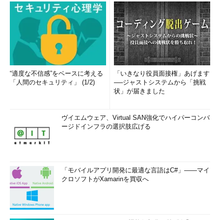
“適度な不信感”をベースに考える
「いきなり役員面接権」あげます
「人間のセキュリティ」 (1/2)
──ジャストシステムから「挑戦
状」が届きました
ヴイエムウェア、Virtual SAN強化でハイパーコンバ
ージドインフラの選択肢広げる
「モバイルアプリ開発に最適な言語はC#」――マイ
クロソフトがXamarinを買収へ