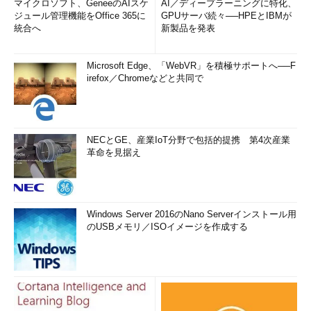
マイクロソフト、GeneeのAIスケ
AI／ディープラーニングに特化、
ジュール管理機能をOffice 365に
GPUサーバ続々──HPEとIBMが
統合へ
新製品を発表
Microsoft Edge、「WebVR」を積極サポートへ──F
irefox／Chromeなどと共同で
NECとGE、産業IoT分野で包括的提携 第4次産業
革命を見据え
Windows Server 2016のNano Serverインストール用
のUSBメモリ／ISOイメージを作成する