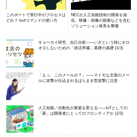
このポートで実行中のプロセスは
NECが人工知能技術の開発を強
どれ？ lsofコマンドの使い方
化、映像・画像の探索などを含む
ソリューション体系を整備
ギョーカイ研究、自己分析――いざという時にオロ
オロしないための「就活準備」基礎の基礎 (1/3)
「えっ、このメールが？」――マトモな文面のメー
ルに攻撃が仕込まれるばらまき型攻撃に注意
人工知能／自動化が家庭を変える――IoTとしての
「家」は開発者にとってのフロンティアか (1/3)